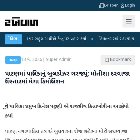
E-Paper
|
Login
ોપો પર રાહુલ ગાંધીએ કેન્દ્ર પર પ્રહાર કર્યા
બ્રેકિંગ
●
હિંમતનગરમાં રહસ્યમય વાયરસ કે ચા
13 મે, 2026
|
Super Admin
Bookmark
પાટણ
પાટણમાં પાલિકાનું બુલડોઝર ગરજ્યું: મોતીશા દરવાજા
વિસ્તારમાં મેગા ડિમોલિશન
પૂવૅ પાલિકા પ્રમુખ દિનેશ પટ્ટણી એ રાજકીય કિન્નાખોરીના આક્ષેપો
કર્યા
પાટણ નગરપાલિકા તંત્ર એ બુધવારના રોજ શહેરના મોટી સદરવાજા