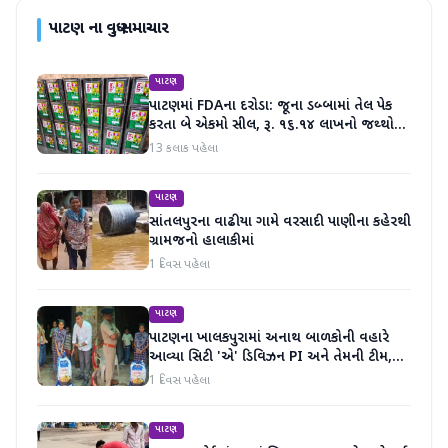
પાટણ
ના વધુ સમાચાર
પાટણ
પાટણમાં FDAના દરોડા: જૂના ડબ્બામાં તેલ પેક
કરતા બે એકમો સીલ, રૂ. ૧૬.૧૪ લાખનો જથ્થો
જપ્ત
13 કલાક પહેલા
પાટણ
સાંતલપુરના વાઢીયા ગામે વરસાદી પાણીના કહેરથી
ગ્રામજનો હાલાકીમાં
1 દિવસ પહેલા
પાટણ
પાટણના ખાલકપુરામાં અનાથ બાળકોની વહારે
આવ્યા સિટી 'એ' ડિવિઝન PI અને તેમની ટીમ,
માનવતા મહેકી
1 દિવસ પહેલા
પાટણ