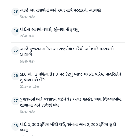
આજે આ રાજ્યોમાં ભારે પવન સાથે વરસાદની આગાહી
03
3 દિવસ પહેલા
ચાંદીના ભાવમાં વધારો, સોનું પણ મોંઘુ થયું
04
2 દિવસ પહેલા
આજે ગુજરાત સહિત આ રાજ્યોમાં ભારેથી અતિભારે વરસાદની
05
આગાહી
6 દિવસ પહેલા
SBI માં 12 મહિનાની FD પર કેટલું વ્યાજ મળશે, વરિષ્ઠ નાગરિકોને
06
શું લાભ મળે છે?
22 કલાક પહેલા
ગુજરાતમાં ભારે વરસાદને લઈને રેડ એલર્ટ જાહેર, ઘણા જિલ્લાઓમાં
07
શાળાઓ અને કોલેજો બંધ
6 દિવસ પહેલા
ચાંદી 5,000 રૂપિયા મોંઘી થઈ, સોનાના ભાવ 2,200 રૂપિયા સુધી
08
વધ્યા