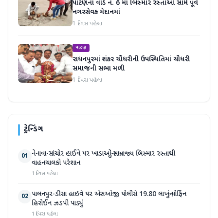
પાટણના વોર્ડ નં. 6 માં બિસ્માર રસ્તાઓ સામે પૂર્વ
નગરસેવક મેદાનમાં
1 દિવસ પહેલા
પાટણ
રાધનપુરમાં શંકર ચૌધરીની ઉપસ્થિતિમાં ચૌધરી
સમાજની સભા મળી
1 દિવસ પહેલા
ટ્રેન્ડિંગ
નેનાવા-સાંચોર હાઈવે પર ખાડાઓનું સામ્રાજ્ય બિસ્માર રસ્તાથી
01
વાહનચાલકો પરેશાન
1 દિવસ પહેલા
પાલનપુર-ડીસા હાઇવે પર એસઓજી પોલીસે 19.80 લાખનું મોર્ફિન
02
હિરોઈન ઝડપી પાડ્યું
1 દિવસ પહેલા