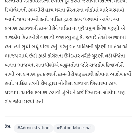
વિસ્તારમાં ગેરકાયદેસરના દબાણ દૂર કરવા જેસીબી મશીનની મદદથી
ડિમોલેશનની કામગીરી હાથ ધરતા વિસ્તારના લોકોમાં ભારે ગરમાવો
વ્યાપી જવા પામ્યો હતો. પાલિકા દ્વારા હાથ ધરવામાં આવેલ આ
દબાણ હટાવવાની કામગીરીને પાલિકા ના પૂવૅ પ્રમુખ દિનેશ પટ્ટણી એ
રાજકીય કિન્નાખોરી ગણાવી જણાવ્યું હતું કે, જયારે તેઓ ભાજપમાં
હતા ત્યાં સુધી બધું યોગ્ય હતું. પરંતુ ગત પાલિકાની ચૂંટણી મા તેઓએ
ભાજપ સાથે છેડો ફાડી કોગ્રેસના ઉમેદવાર તરીકે ચુટણી લડી વિજેતા
બનતા ભાજપના સતાધીશોએ બહુમતીના જોરે રાજકીય કિન્નાખોરી
રાખી આ દબાણ દુર કરવાની કામગીરી શરૂ કરાવી હોવાના આક્ષેપ કર્યો
હતો. પાલિકા તંત્રની ટીમ દ્વારા મોતીસા દરવાજા વિસ્તારમા હાથ
ધરવામાં આવેલ દબાણ હટાવો ઝુંબેશને લઈ વિસ્તારના લોકોમાં પણ
રોષ જોવા મળ્યો હતો.
ટેગ્સ:
#
Administration
#
Patan Municipal