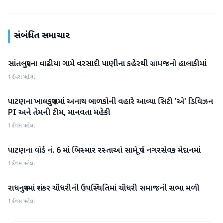
સંબંધિત સમાચાર
સાંતલપુરના વાઢીયા ગામે વરસાદી પાણીના કહેરથી ગ્રામજનો હાલાકીમાં
પાટણ
1 દિવસ પહેલા
પાટણના ખાલકપુરામાં અનાથ બાળકોની વહારે આવ્યા સિટી 'એ' ડિવિઝન
પાટણ
PI અને તેમની ટીમ, માનવતા મહેકી
1 દિવસ પહેલા
પાટણના વોર્ડ નં. 6 માં બિસ્માર રસ્તાઓ સામે પૂર્વ નગરસેવક મેદાનમાં
પાટણ
1 દિવસ પહેલા
રાધનપુરમાં શંકર ચૌધરીની ઉપસ્થિતિમાં ચૌધરી સમાજની સભા મળી
પાટણ
1 દિવસ પહેલા