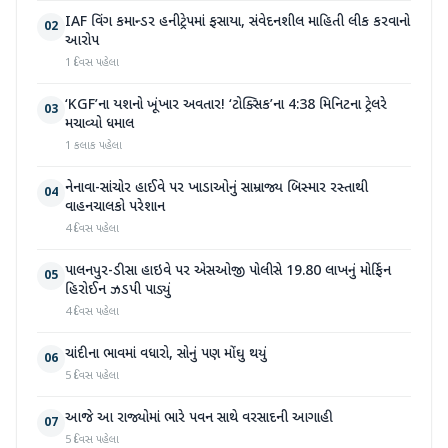
IAF વિંગ કમાન્ડર હનીટ્રેપમાં ફસાયા, સંવેદનશીલ માહિતી લીક કરવાનો
02
આરોપ
1 દિવસ પહેલા
‘KGF’ના યશનો ખૂંખાર અવતાર! ‘ટોક્સિક’ના 4:38 મિનિટના ટ્રેલરે
03
મચાવ્યો ધમાલ
1 કલાક પહેલા
નેનાવા-સાંચોર હાઈવે પર ખાડાઓનું સામ્રાજ્ય બિસ્માર રસ્તાથી
04
વાહનચાલકો પરેશાન
4 દિવસ પહેલા
પાલનપુર-ડીસા હાઇવે પર એસઓજી પોલીસે 19.80 લાખનું મોર્ફિન
05
હિરોઈન ઝડપી પાડ્યું
4 દિવસ પહેલા
ચાંદીના ભાવમાં વધારો, સોનું પણ મોંઘુ થયું
06
5 દિવસ પહેલા
આજે આ રાજ્યોમાં ભારે પવન સાથે વરસાદની આગાહી
07
5 દિવસ પહેલા