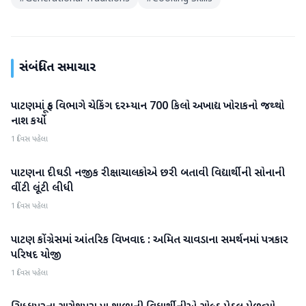
સંબંધિત સમાચાર
પાટણમાં ફૂડ વિભાગે ચેકિંગ દરમ્યાન 700 કિલો અખાદ્ય ખોરાકનો જથ્થો
પાટણ
નાશ કર્યો
1 દિવસ પહેલા
પાટણના દીઘડી નજીક રીક્ષાચાલકોએ છરી બતાવી વિદ્યાર્થીની સોનાની
પાટણ
વીંટી લૂંટી લીધી
1 દિવસ પહેલા
પાટણ કોંગ્રેસમાં આંતરિક વિખવાદ : અમિત ચાવડાના સમર્થનમાં પત્રકાર
પાટણ
પરિષદ યોજી
1 દિવસ પહેલા
પાટણ