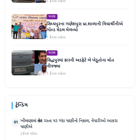
1 દિવસ પહેલા
પાટણ
સિધ્ધપુરના ગણેશપુરા પ્રા.શાળાની વિધાર્થીનીએ
ગોલ્ડ મેડલ મેળવ્યો
1 દિવસ પહેલા
પાટણ
સિદ્ધપુરમાં કારની અડફેટે બે ખેડૂતોના મોત
નીપજ્યા
1 દિવસ પહેલા
ટ્રેન્ડિંગ
ખીમાણામાં જાહેર રસ્તા પર ગંદા પાણીનો નિકાલ, વેપારીઓ આકરા
01
પાણીએ
2 દિવસ પહેલા