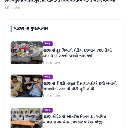
સિધ્ધપુરના ગણેશપુરા પ્રા.શાળાની વિધાર્થીનીએ ગોલ્ડ મેડલ મેળવ્યો
1 દિવસ પહેલા
પાટણ
ના વધુ સમાચાર
પાટણ
પાટણમાં ફૂડ વિભાગે ચેકિંગ દરમ્યાન 700 કિલો
અખાદ્ય ખોરાકનો જથ્થો નાશ કર્યો
1 દિવસ પહેલા
પાટણ
પાટણના દીઘડી નજીક રીક્ષાચાલકોએ છરી બતાવી
વિદ્યાર્થીની સોનાની વીંટી લૂંટી લીધી
1 દિવસ પહેલા
પાટણ
પાટણ કોંગ્રેસમાં આંતરિક વિખવાદ : અમિત
ચાવડાના સમર્થનમાં પત્રકાર પરિષદ યોજી