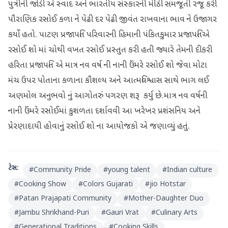
પુત્રીની જોડી એ સ્વાદ અને ભારતીય સંસ્કારની મીઠી સમજૂતી રજૂ કરી
પૌરાણિક રસોઈ કળા ને પેઢી દર પેઢી જીવંત રાખવાના ભાવ ને ઉજાગર
કર્યો હતો. પાટણ પ્રજાપતિ પરિવારની હિમાની પંકિતકુમાર પ્રજાપતિએ
રસોઈ શો માં ચોથી વખત રસોઈ પ્રસ્તુત કરી હતી જ્યારે તેમની દીકરી
હરિતા પ્રજાપતિ એ માત્ર નવ વર્ષ ની નાની ઉંમરે રસોઈ શો જેવા મોટા
મંચ ઉપર પોતાના કળાના કૌશલ્ય અને આત્મવિશ્વાસ સાથે ભાગ લઈ
અણમોલ અનુભવો નું આગોતરું પગરણ શરૂ કર્યુ છે.માત્ર નવ વર્ષની
નાની ઉંમરે રસોઈમાં કુશળતા દર્શાવવી આ ખરેખર પ્રશંસનિય અને
પ્રેરણાદાયી હોવાનું રસોઈ શો ના આયોજકો એ જણાવ્યું હતું.
ટેગ્સ:
#
Community Pride
#
young talent
#
Indian culture
#
Cooking Show
#
Colors Gujarati
#
jio Hotstar
#
Patan Prajapati Community
#
Mother-Daughter Duo
#
Jambu Shrikhand-Puri
#
Gauri Vrat
#
Culinary Arts
#
Generational Traditions
#
Cooking Skills