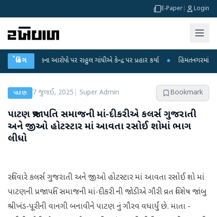
E-Paper
|
Login
ા લીકના આરોપો પર રાહુલ ગાંધીએ કેન્દ્ર પર પ્રહાર કર્યા
બ્રેકિંગ
●
હિંમતનગરમાં રહસ્યમય વા
7 જુલાઈ, 2025
|
Super Admin
Bookmark
પાટણ
પાટણ પ્રજાપતિ સમાજની માં-દીકરીએ કલર્સ ગુજરાતી
અને જીઓ હોટસ્ટાર માં આવતા રસોઈ શોમાં ભાગ
લીધો
રવિવારે કલર્સ ગુજરાતી અને જીઓ હોટસ્ટાર માં આવતા રસોઈ શો માં
પાટણની પ્રજાપતિ સમાજની માં-દીકરી ની જોડીએ ગૌરી વ્રત વિશેષ જાંબુ
શ્રીખંડ-પૂરીની વાનગી બનાવીને પાટણ નું ગૌરવ વધાર્યું છે. માતા -