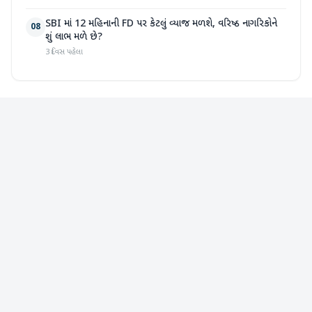
SBI માં 12 મહિનાની FD પર કેટલું વ્યાજ મળશે, વરિષ્ઠ નાગરિકોને
08
શું લાભ મળે છે?
3 દિવસ પહેલા