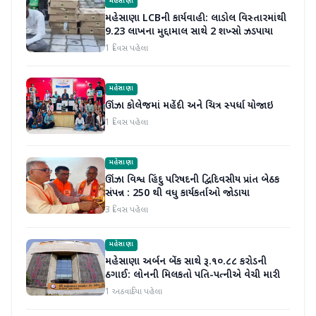
મહેસાણા
મહેસાણા LCBની કાર્યવાહી: લાડોલ વિસ્તારમાંથી
9.23 લાખના મુદ્દામાલ સાથે 2 શખ્સો ઝડપાયા
1 દિવસ પહેલા
મહેસાણા
ઊંઝા કોલેજમાં મહેંદી અને ચિત્ર સ્પર્ધા યોજાઇ
1 દિવસ પહેલા
મહેસાણા
ઊંઝા વિશ્વ હિંદુ પરિષદની દ્વિદિવસીય પ્રાંત બેઠક
સંપન્ન : 250 થી વધુ કાર્યકર્તાઓ જોડાયા
3 દિવસ પહેલા
મહેસાણા
મહેસાણા અર્બન બેંક સાથે રૂ.૧૦.૮૮ કરોડની
ઠગાઈ: લોનની મિલકતો પતિ-પત્નીએ વેચી મારી
1 અઠવાડિયા પહેલા