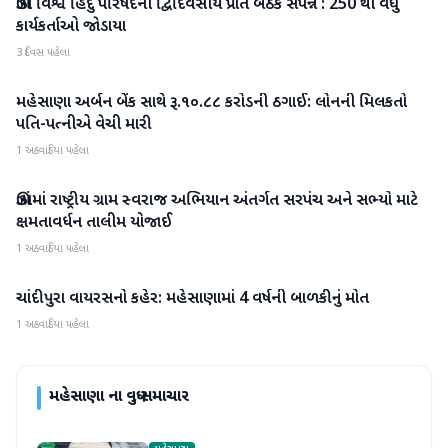
ઊંઝા વિશ્વ હિંદુ પરિષદની દ્વિદિવસીય પ્રાંત બેઠક સંપન્ન : 250 થી વધુ
મહેસાણા
કાર્યકર્તાઓ જોડાયા
3 દિવસ પહેલા
મહેસાણા અર્બન બેંક સાથે રૂ.૧૦.૮૮ કરોડની ઠગાઈ: લોનની મિલકતો
મહેસાણા
પતિ-પત્નીએ વેચી મારી
1 અઠવાડિયા પહેલા
ઊંઝામાં રાષ્ટ્રીય ગ્રામ સ્વરાજ અભિયાન અંતર્ગત સરપંચ અને સભ્યો માટે
મહેસાણા
ક્ષમતાવર્ધન તાલીમ યોજાઈ
1 અઠવાડિયા પહેલા
ચાંદીપુરા વાયરસનો કહેર: મહેસાણામાં 4 વર્ષની બાળકીનું મોત
મહેસાણા
1 અઠવાડિયા પહેલા
મહેસાણા
ના વધુ સમાચાર