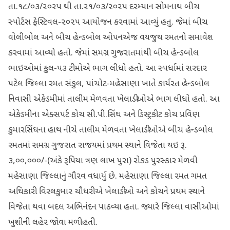
તા.૧૮/૦૩/૨૦૨૫ થી તા.૨૧/૦૩/૨૦૨૫ દરમ્યાન સોમનાથ બીચ
સ્પોર્ટસ ફેસ્ટિવલ-૨૦૨૫ આયોજન કરવામાં આવ્યું હતુ. જેમાં બીચ
વોલીબોલ અને બીચ હેન્ડબોલ ઓ૫નએજ વયજુથ રમતનો સમાવેશ
કરવામાં આવ્યો હતો. જેમાં સમગ્ર ગુજરાતમાંથી બીચ હેન્ડબોલ
ભાઇઓમાં કુલ-૫૩ ટીમોએ ભાગ લીધો હતો. આ સ્પર્ધામાં સરદાર
૫ટેલ જિલ્લા રમત સંકુલ, પાંચોટ-મહેસાણા ખાતે કાર્યરત હેન્ડબોલ
નિવાસી એકેડમીમાં તાલીમ મેળવતા ખેલાડીઓએ ભાગ લીધો હતો. આ
એકેડમીના એક્સપર્ટ કોચ સી.પી.સિંઘ અને ડિસ્ટ્રકીટ કોચ પ્રવિણ
કુમારસિંઘના હાથ નીચે તાલીમ મેળવતા ખેલાડીઓએ બીચ હેન્ડબોલ
રમતમાં સમગ્ર ગુજરાત રાજયમાં પ્રથમ સ્થાને વિજેતા થઇ રૂ.
૩,૦૦,૦૦૦/-(અંકે રૂપિયા ત્રણ લાખ પુરા) રોકડ પુરસ્કાર મેળવી
મહેસાણા જિલ્લાનું ગૌરવ વધાર્યુ છે. મહેસાણા જિલ્લા રમત ગમત
અઘિકારી વિરલકુમાર ચૌધરીએ ખેલાડીઓ અને કોચને પ્રથમ સ્થાને
વિજેતા થવા બદલ અભિનંદન પાઠવ્યા હતા. જ્યારે જિલ્લા વાસીઓમાં
ખુશીની લહેર જોવા મળી હતી.