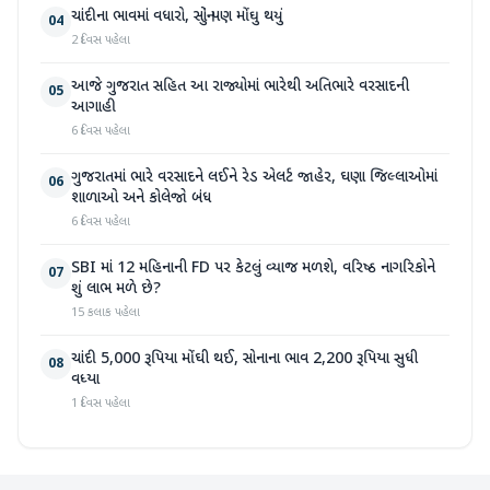
ચાંદીના ભાવમાં વધારો, સોનું પણ મોંઘુ થયું
04
2 દિવસ પહેલા
આજે ગુજરાત સહિત આ રાજ્યોમાં ભારેથી અતિભારે વરસાદની
05
આગાહી
6 દિવસ પહેલા
ગુજરાતમાં ભારે વરસાદને લઈને રેડ એલર્ટ જાહેર, ઘણા જિલ્લાઓમાં
06
શાળાઓ અને કોલેજો બંધ
6 દિવસ પહેલા
SBI માં 12 મહિનાની FD પર કેટલું વ્યાજ મળશે, વરિષ્ઠ નાગરિકોને
07
શું લાભ મળે છે?
15 કલાક પહેલા
ચાંદી 5,000 રૂપિયા મોંઘી થઈ, સોનાના ભાવ 2,200 રૂપિયા સુધી
08
વધ્યા
1 દિવસ પહેલા