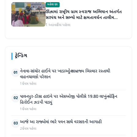
મહેસાણા
ઊંઝામાં રાષ્ટ્રીય ગ્રામ સ્વરાજ અભિયાન અંતર્ગત
સરપંચ અને સભ્યો માટે ક્ષમતાવર્ધન તાલીમ
યોજાઈ
1 અઠવાડિયા પહેલા
ટ્રેન્ડિંગ
નેનાવા-સાંચોર હાઈવે પર ખાડાઓનું સામ્રાજ્ય બિસ્માર રસ્તાથી
01
વાહનચાલકો પરેશાન
1 દિવસ પહેલા
પાલનપુર-ડીસા હાઇવે પર એસઓજી પોલીસે 19.80 લાખનું મોર્ફિન
02
હિરોઈન ઝડપી પાડ્યું
1 દિવસ પહેલા
આજે આ રાજ્યોમાં ભારે પવન સાથે વરસાદની આગાહી
03
2 દિવસ પહેલા