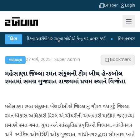
E-Paper
|
Login
ષા લીકના આરોપો પર રાહુલ ગાંધીએ કેન્દ્ર પર પ્રહાર કર્યા
બ્રેકિંગ
●
હિંમતનગરમાં રહસ્યમય 
27 માર્ચ, 2025
|
Super Admin
Bookmark
મહેસાણા
મહેસાણા જિલ્લા રમત સંકુલની ટીમ બીચ હેન્ડબોલ
રમતમાં સમગ્ર ગુજરાત રાજયમાં પ્રથમ સ્થાને વિજેતા
મહેસાણા રમત સંકુલના ખેલાડીઓએ જિલ્લાનું ગૌરવ વધાર્યુ; જિલ્લા
રમત વિકાસ અધિકારી વિરલ એ.ચૌધરીની અખબારી યાદીમાં જણાવ્યા
પ્રમાણે રમત ગમત, યુવા અને સાંસ્કૃતિક પ્રવૃત્તિઓ વિભાગ, ગાંધીનગર
અને સ્પોર્ટસ ઓથોરીટી ઓફ ગુજરાત, ગાંધીનગર દ્વારા સોમનાથ ખાતે