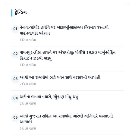
ટ્રેન્ડિંગ
નેનાવા-સાંચોર હાઈવે પર ખાડાઓનું સામ્રાજ્ય બિસ્માર રસ્તાથી
01
વાહનચાલકો પરેશાન
1 દિવસ પહેલા
પાલનપુર-ડીસા હાઇવે પર એસઓજી પોલીસે 19.80 લાખનું મોર્ફિન
02
હિરોઈન ઝડપી પાડ્યું
1 દિવસ પહેલા
આજે આ રાજ્યોમાં ભારે પવન સાથે વરસાદની આગાહી
03
2 દિવસ પહેલા
ચાંદીના ભાવમાં વધારો, સોનું પણ મોંઘુ થયું
04
2 દિવસ પહેલા
આજે ગુજરાત સહિત આ રાજ્યોમાં ભારેથી અતિભારે વરસાદની
05
આગાહી
6 દિવસ પહેલા