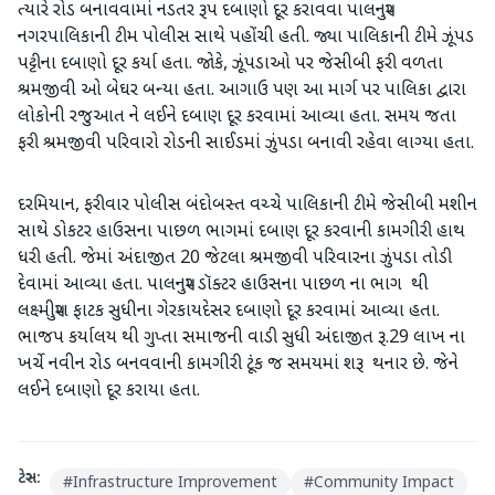
ત્યારે રોડ બનાવવામાં નડતર રૂપ દબાણો દૂર કરાવવા પાલનપુર
નગરપાલિકાની ટીમ પોલીસ સાથે પહોંચી હતી. જ્યા પાલિકાની ટીમે ઝૂંપડ
પટ્ટીના દબાણો દૂર કર્યા હતા. જોકે, ઝૂંપડાઓ પર જેસીબી ફરી વળતા
શ્રમજીવી ઓ બેઘર બન્યા હતા. આગાઉ પણ આ માર્ગ પર પાલિકા દ્વારા
લોકોની રજુઆત ને લઈને દબાણ દૂર કરવામાં આવ્યા હતા. સમય જતા
ફરી શ્રમજીવી પરિવારો રોડની સાઈડમાં ઝુંપડા બનાવી રહેવા લાગ્યા હતા.
દરમિયાન, ફરીવાર પોલીસ બંદોબસ્ત વચ્ચે પાલિકાની ટીમે જેસીબી મશીન
સાથે ડોકટર હાઉસના પાછળ ભાગમાં દબાણ દૂર કરવાની કામગીરી હાથ
ધરી હતી. જેમાં અંદાજીત 20 જેટલા શ્રમજીવી પરિવારના ઝુંપડા તોડી
દેવામાં આવ્યા હતા. પાલનપુર ડૉક્ટર હાઉસના પાછળ ના ભાગ થી
લક્ષ્મીપુરા ફાટક સુધીના ગેરકાયદેસર દબાણો દૂર કરવામાં આવ્યા હતા.
ભાજપ કર્યાલય થી ગુપ્તા સમાજની વાડી સુધી અંદાજીત રૂ.29 લાખ ના
ખર્ચે નવીન રોડ બનવવાની કામગીરી ટૂંક જ સમયમાં શરૂ થનાર છે. જેને
લઈને દબાણો દૂર કરાયા હતા.
ટેગ્સ:
#
Infrastructure Improvement
#
Community Impact