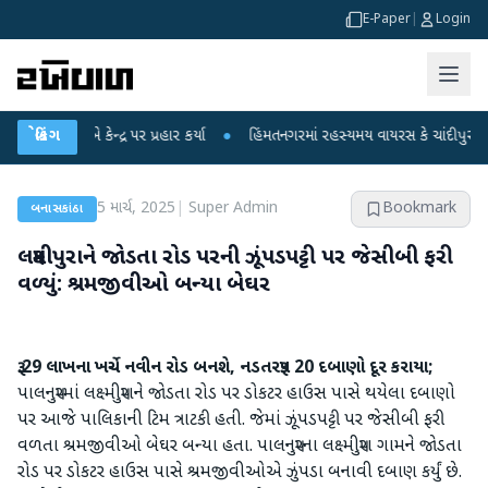
E-Paper
|
Login
ાંધીએ કેન્દ્ર પર પ્રહાર કર્યા
બ્રેકિંગ
●
હિંમતનગરમાં રહસ્યમય વાયરસ કે ચાંદીપુરા? 6 બા
5 માર્ચ, 2025
|
Super Admin
Bookmark
બનાસકાંઠા
લક્ષ્મીપુરાને જોડતા રોડ પરની ઝૂંપડપટ્ટી પર જેસીબી ફરી
વળ્યું: શ્રમજીવીઓ બન્યા બેઘર
રૂ.29 લાખના ખર્ચે નવીન રોડ બનશે, નડતરરૂપ 20 દબાણો દૂર કરાયા;
પાલનપુરમાં લક્ષ્મીપુરાને જોડતા રોડ પર ડોકટર હાઉસ પાસે થયેલા દબાણો
પર આજે પાલિકાની ટિમ ત્રાટકી હતી. જેમાં ઝૂંપડપટ્ટી પર જેસીબી ફરી
વળતા શ્રમજીવીઓ બેઘર બન્યા હતા. પાલનપુરના લક્ષ્મીપુરા ગામને જોડતા
રોડ પર ડોકટર હાઉસ પાસે શ્રમજીવીઓએ ઝુંપડા બનાવી દબાણ કર્યું છે.