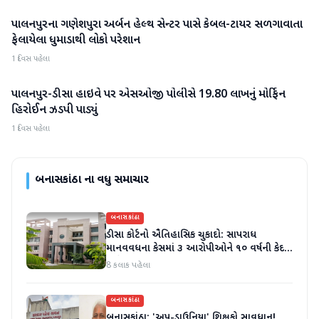
પાલનપુરના ગણેશપુરા અર્બન હેલ્થ સેન્ટર પાસે કેબલ-ટાયર સળગાવાતા
બનાસકાંઠા
ફેલાયેલા ધુમાડાથી લોકો પરેશાન
1 દિવસ પહેલા
પાલનપુર-ડીસા હાઇવે પર એસઓજી પોલીસે 19.80 લાખનું મોર્ફિન
બનાસકાંઠા
હિરોઈન ઝડપી પાડ્યું
1 દિવસ પહેલા
બનાસકાંઠા
ના વધુ સમાચાર
બનાસકાંઠા
ડીસા કોર્ટનો ઐતિહાસિક ચુકાદો: સાપરાધ
માનવવધના કેસમાં ૩ આરોપીઓને ૧૦ વર્ષની કેદ
અને ૬ લાખનો દંડ
8 કલાક પહેલા
બનાસકાંઠા
બનાસકાંઠા: 'અપ-ડાઉનિયા' શિક્ષકો સાવધાન!