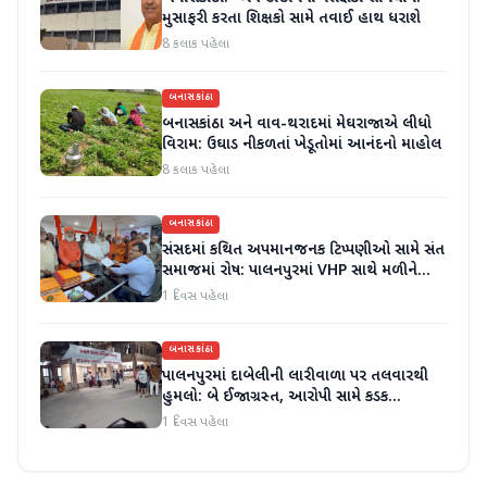
મુસાફરી કરતા શિક્ષકો સામે તવાઈ હાથ ધરાશે
8 કલાક પહેલા
બનાસકાંઠા
બનાસકાંઠા અને વાવ-થરાદમાં મેઘરાજાએ લીધો
વિરામ: ઉઘાડ નીકળતાં ખેડૂતોમાં આનંદનો માહોલ
8 કલાક પહેલા
બનાસકાંઠા
સંસદમાં કથિત અપમાનજનક ટિપ્પણીઓ સામે સંત
સમાજમાં રોષ: પાલનપુરમાં VHP સાથે મળીને
અધિક કલેક્ટરને આવેદનપત્ર આપ્યું
1 દિવસ પહેલા
બનાસકાંઠા
પાલનપુરમાં દાબેલીની લારીવાળા પર તલવારથી
હુમલો: બે ઈજાગ્રસ્ત, આરોપી સામે કડક
કાર્યવાહીની માંગ
1 દિવસ પહેલા