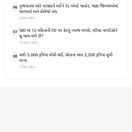
ગુજરાતમાં ભારે વરસાદને લઈને રેડ એલર્ટ જાહેર, ઘણા જિલ્લાઓમાં
06
શાળાઓ અને કોલેજો બંધ
6 દિવસ પહેલા
SBI માં 12 મહિનાની FD પર કેટલું વ્યાજ મળશે, વરિષ્ઠ નાગરિકોને
07
શું લાભ મળે છે?
16 કલાક પહેલા
ચાંદી 5,000 રૂપિયા મોંઘી થઈ, સોનાના ભાવ 2,200 રૂપિયા સુધી
08
વધ્યા
1 દિવસ પહેલા