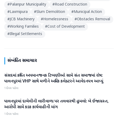
#
Palanpur Municipality
#
Road Construction
#
Laxmipura
#
Slum Demolition
#
Municipal Action
#
JCB Machinery
#
Homelessness
#
Obstacles Removal
#
Working Families
#
Cost of Development
#
Illegal Settlements
સંબંધિત સમાચાર
સંસદમાં કથિત અપમાનજનક ટિપ્પણીઓ સામે સંત સમાજમાં રોષ:
બનાસકાંઠા
પાલનપુરમાં VHP સાથે મળીને અધિક કલેક્ટરને આવેદનપત્ર આપ્યું
1 દિવસ પહેલા
પાલનપુરમાં દાબેલીની લારીવાળા પર તલવારથી હુમલો: બે ઈજાગ્રસ્ત,
બનાસકાંઠા
આરોપી સામે કડક કાર્યવાહીની માંગ
1 દિવસ પહેલા