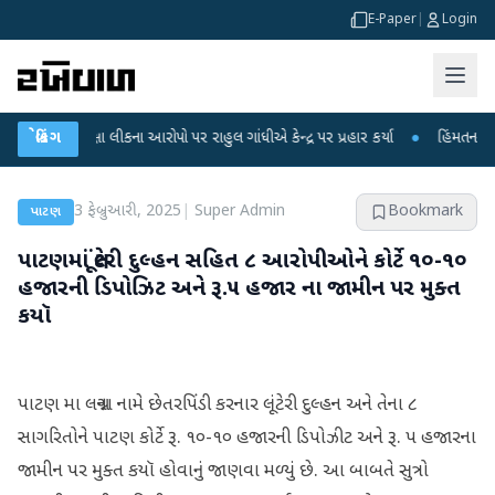
E-Paper
|
Login
 પરીક્ષા લીકના આરોપો પર રાહુલ ગાંધીએ કેન્દ્ર પર પ્રહાર કર્યા
બ્રેકિંગ
●
હિંમતનગરમાં રહસ
3 ફેબ્રુઆરી, 2025
|
Super Admin
Bookmark
પાટણ
પાટણમાં લૂંટેરી દુલ્હન સહિત ૮ આરોપીઓને કોર્ટે ૧૦-૧૦
હજારની ડિપોઝિટ અને રૂ.૫ હજાર ના જામીન પર મુક્ત
કયૉ
પાટણ મા લગ્નના નામે છેતરપિંડી કરનાર લૂંટેરી દુલ્હન અને તેના ૮
સાગરિતોને પાટણ કોર્ટે રૂ. ૧૦-૧૦ હજારની ડિપોઝીટ અને રૂ. ૫ હજારના
જામીન પર મુક્ત કયૉ હોવાનું જાણવા મળ્યું છે. આ બાબતે સુત્રો