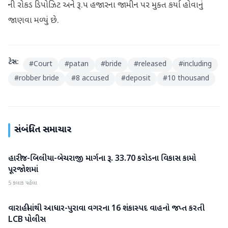
ની રોકડ ડિપોઝિટ અને રૂ.૫ હજારના જામીન પર મુક્ત કર્યા હોવાનું
જાણવા મળ્યું છે.
ટેગ્સ:
#
Court
#
patan
#
bride
#
released
#
including
#
robber bride
#
8 accused
#
deposit
#
10 thousand
સંબંધિત સમાચાર
હારીજ-બિલીયા-બેચરાજી માર્ગના રૂ. 33.70 કરોડના વિકાસ કામો
પાટણ
પૂરજોશમાં
5 કલાક પહેલા
વારાહીમાંથી આધાર-પુરાવા વગરના 16 શંકાસ્પદ વાહનો જપ્ત કરતી
પાટણ
LCB પોલીસ