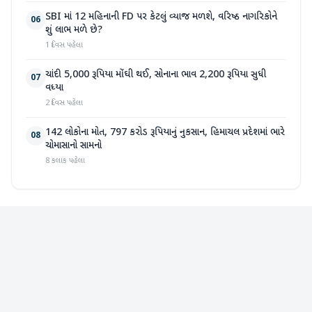
SBI માં 12 મહિનાની FD પર કેટલું વ્યાજ મળશે, વરિષ્ઠ નાગરિકોને
06
શું લાભ મળે છે?
1 દિવસ પહેલા
ચાંદી 5,000 રૂપિયા મોંઘી થઈ, સોનાના ભાવ 2,200 રૂપિયા સુધી
07
વધ્યા
2 દિવસ પહેલા
142 લોકોના મોત, 797 કરોડ રૂપિયાનું નુકસાન, હિમાચલ પ્રદેશમાં ભારે
08
ચોમાસાનો સામનો
8 કલાક પહેલા