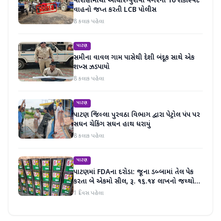
વારાહીમાંથી આધાર-પુરાવા વગરના 16 શંકાસ્પદ
વાહનો જપ્ત કરતી LCB પોલીસ
8 કલાક પહેલા
પાટણ
સમીના વાવલ ગામ પાસેથી દેશી બંદૂક સાથે એક
શખ્સ ઝડપાયો
8 કલાક પહેલા
પાટણ
પાટણ જિલ્લા પુરવઠા વિભાગ દ્વારા પેટ્રોલ પંપ પર
સઘન ચેકિંગ સઘન હાથ ધરાયું
8 કલાક પહેલા
પાટણ
પાટણમાં FDAના દરોડા: જૂના ડબ્બામાં તેલ પેક
કરતા બે એકમો સીલ, રૂ. ૧૬.૧૪ લાખનો જથ્થો
જપ્ત
1 દિવસ પહેલા