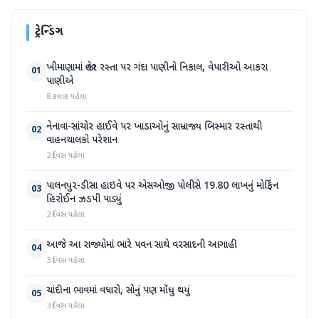
ટ્રેન્ડિંગ
ખીમાણામાં જાહેર રસ્તા પર ગંદા પાણીનો નિકાલ, વેપારીઓ આકરા
01
પાણીએ
8 કલાક પહેલા
નેનાવા-સાંચોર હાઈવે પર ખાડાઓનું સામ્રાજ્ય બિસ્માર રસ્તાથી
02
વાહનચાલકો પરેશાન
2 દિવસ પહેલા
પાલનપુર-ડીસા હાઇવે પર એસઓજી પોલીસે 19.80 લાખનું મોર્ફિન
03
હિરોઈન ઝડપી પાડ્યું
2 દિવસ પહેલા
આજે આ રાજ્યોમાં ભારે પવન સાથે વરસાદની આગાહી
04
3 દિવસ પહેલા
ચાંદીના ભાવમાં વધારો, સોનું પણ મોંઘુ થયું
05
3 દિવસ પહેલા