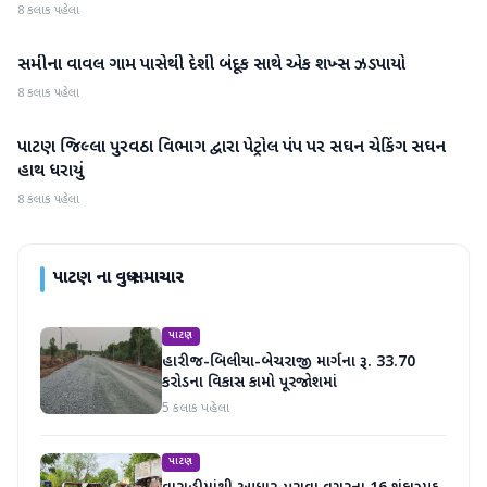
8 કલાક પહેલા
સમીના વાવલ ગામ પાસેથી દેશી બંદૂક સાથે એક શખ્સ ઝડપાયો
પાટણ
8 કલાક પહેલા
પાટણ જિલ્લા પુરવઠા વિભાગ દ્વારા પેટ્રોલ પંપ પર સઘન ચેકિંગ સઘન
પાટણ
હાથ ધરાયું
8 કલાક પહેલા
પાટણ
ના વધુ સમાચાર
પાટણ
હારીજ-બિલીયા-બેચરાજી માર્ગના રૂ. 33.70
કરોડના વિકાસ કામો પૂરજોશમાં
5 કલાક પહેલા
પાટણ