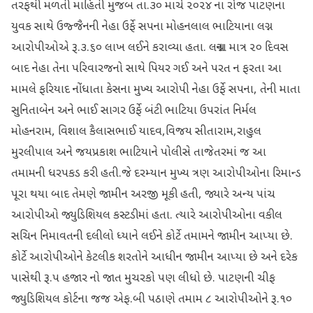
તરફથી મળતી માહિતી મુજબ તા.૩૦ માર્ચ ૨૦૨૪ ના રોજ પાટણના
યુવક સાથે ઉજ્જૈનની નેહા ઉર્ફે સપના મોહનલાલ ભાટિયાના લગ્ન
આરોપીઓએ રૂ.૩.૬૦ લાખ લઈને કરાવ્યા હતા. લગ્નના માત્ર ૨૦ દિવસ
બાદ નેહા તેના પરિવારજનો સાથે પિયર ગઈ અને પરત ન ફરતા આ
મામલે ફરિયાદ નોંધાતા કેસના મુખ્ય આરોપી નેહા ઉર્ફે સપના, તેની માતા
સુનિતાબેન અને ભાઈ સાગર ઉર્ફે બંટી ભાટિયા ઉપરાંત નિર્મલ
મોહનરામ, વિશાલ કૈલાસભાઈ યાદવ,વિજય સીતારામ,રાહુલ
મુરલીપાલ અને જયપ્રકાશ ભાટિયાને પોલીસે તાજેતરમાં જ આ
તમામની ધરપકડ કરી હતી.જે દરમ્યાન મુખ્ય ત્રણ આરોપીઓના રિમાન્ડ
પૂરા થયા બાદ તેમણે જામીન અરજી મૂકી હતી, જ્યારે અન્ય પાંચ
આરોપીઓ જ્યુડિશિયલ કસ્ટડીમાં હતા. ત્યારે આરોપીઓના વકીલ
સચિન નિમાવતની દલીલો ધ્યાને લઈને કોર્ટે તમામને જામીન આપ્યા છે.
કોર્ટે આરોપીઓને કેટલીક શરતોને આધીન જામીન આપ્યા છે અને દરેક
પાસેથી રૂ.૫ હજાર નો જાત મુચરકો પણ લીધો છે. પાટણની ચીફ
જ્યુડિશિયલ કોર્ટના જજ એફ.બી પઠાણે તમામ ૮ આરોપીઓને રૂ.૧૦