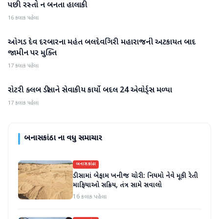
પછી રસ્તો ન બનતા હાલાકી
16 કલાક પહેલા
ઓગડ દેવ દરબારના મહંત બલદેવગિરી મહારાજની અટકાયત બાદ
બનાસકાંઠા
જામીન પર મુક્તિ
17 કલાક પહેલા
રોટરી ક્લબ ડીસાને સેવાકીય કાર્યો બદલ 24 એવોર્ડ્સ મળ્યા
બનાસકાંઠા
17 કલાક પહેલા
બનાસકાંઠા
ના વધુ સમાચાર
બનાસકાંઠા
ડીસામાં બેફામ ખનીજ ચોરી: નિયમો નેવે મૂકી રેતી
માફિયાઓ સક્રિય, તંત્ર સામે સવાલો
16 કલાક પહેલા