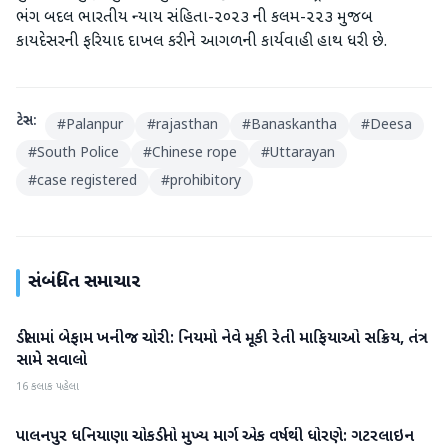
ભંગ બદલ ભારતીય ન્યાય સંહિતા-૨૦૨૩ ની કલમ-૨૨૩ મુજબ
કાયદેસરની ફરિયાદ દાખલ કરીને આગળની કાર્યવાહી હાથ ધરી છે.
ટેગ્સ:
#
Palanpur
#
rajasthan
#
Banaskantha
#
Deesa
#
South Police
#
Chinese rope
#
Uttarayan
#
case registered
#
prohibitory
સંબંધિત સમાચાર
ડીસામાં બેફામ ખનીજ ચોરી: નિયમો નેવે મૂકી રેતી માફિયાઓ સક્રિય, તંત્ર
બનાસકાંઠા
સામે સવાલો
16 કલાક પહેલા
પાલનપુર ધનિયાણા ચોકડીનો મુખ્ય માર્ગ એક વર્ષથી ધોરણે: ગટરલાઇન
બનાસકાંઠા