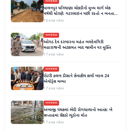
બનાસકાંઠા
પાલનપુર ધનિયાણા ચોકડીનો મુખ્ય માર્ગ એક
વર્ષથી ધોરણે: ગટરલાઇન પછી રસ્તો ન બનતા
હાલાકી
16 કલાક પહેલા
બનાસકાંઠા
ઓગડ દેવ દરબારના મહંત બલદેવગિરી
મહારાજની અટકાયત બાદ જામીન પર મુક્તિ
17 કલાક પહેલા
બનાસકાંઠા
રોટરી ક્લબ ડીસાને સેવાકીય કાર્યો બદલ 24
એવોર્ડ્સ મળ્યા
17 કલાક પહેલા
બનાસકાંઠા
અંબાજી પંથકમાં ભેદી રોગચાળાનો આતંક: બે
સપ્તાહમાં સેંકડો ભૂંડોના મોત
17 કલાક પહેલા