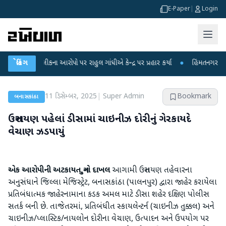
E-Paper
|
Login
ષા લીકના આરોપો પર રાહુલ ગાંધીએ કેન્દ્ર પર પ્રહાર કર્યા
બ્રેકિંગ
●
હિંમતનગરમાં રહસ્યમય વ
11 ડિસેમ્બર, 2025
|
Super Admin
Bookmark
બનાસકાંઠા
ઉત્તરાયણ પહેલાં ડીસામાં ચાઇનીઝ દોરીનું ગેરકાયદે
વેચાણ ઝડપાયું
એક આરોપીની અટકાયત,ગુનો દાખલ
આગામી ઉત્તરાયણ તહેવારના
અનુસંધાને જિલ્લા મેજિસ્ટ્રેટ, બનાસકાંઠા (પાલનપુર) દ્વારા જાહેર કરાયેલા
પ્રતિબંધાત્મક જાહેરનામાના કડક અમલ માટે ડીસા શહેર દક્ષિણ પોલીસ
સતર્ક બની છે. તાજેતરમાં, પ્રતિબંધીત સ્કાયલેન્ટર્ન (ચાઇનીઝ તુક્કલ) અને
ચાઇનીઝ/પ્લાસ્ટિક/નાયલોન દોરીના વેચાણ, ઉત્પાદન અને ઉપયોગ પર