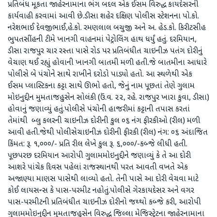
પ્રતિબંધ મૂકતા જાહેરનામાના ભંગ બદલ એક ઈસમ વિરુદ્ધ કાયદેસરની
કાર્યવાહી કરવામાં આવી છે. ​ડીસા શહેર દક્ષિણ પોલીસ સ્ટેશનના પો.કો.
નરેશભાઈ દેવજીભાઈ,હે.કો. રમણલાલ બચુજી અને અ. હેડ.કો. કિરીટસીહ
ભુપતસીંહની ટીમે ખાનગી વાહનમાં પેટ્રોલિંગ હાથ ધર્યું હતું. દરમિયાન,
ડીસા રાજપુર ચાર રસ્તા પાસે રોડ પર પ્રતિબંધીત ચાઇનીઝ પતંગ દોરીનું
વેચાણ થઈ રહ્યું હોવાની ખાનગી બાતમી મળી હતી.જે ​બાતમીના આધારે
પોલીસે બે પંચોને સાથે રાખીને દરોડો પાડ્યો હતો. આ સ્થળેથી એક
ઈસમ પ્લાસ્ટિકના કટ્ટા સાથે ઊભો હતો, જેનું નામ પૂછતાં તેણે ગુલામ
મોઇનુદ્દીન મુમતાજહુસેન સોલંકી (ઉં.વ. ૨૨, રહે. રાજપુર ખારા કુવા, ડીસા)
હોવાનું જણાવ્યું હતું. ​પોલીસે પંચોની હાજરીમાં કટ્ટાની તપાસ કરતાં
તેમાંથી બ્લુ કલરની ચાઇનીઝ દોરીની કુલ ૦૬ નંગ ફીરકીઓ (રીલ) મળી
આવી હતી.જેથી પોલીસે​ચાઇનીઝ દોરીની ફીરકી (રીલ) નંગ: ૦૬ ​અંદાજિત
કિંમત: રૂ. ૧,૦૦૦/- પ્રતિ રીલ લેખે કુલ રૂ. ૬,૦૦૦/-કબ્જે લીધી હતી.
પૂછપરછ દરમિયાન આરોપી ગુલામમોઇનુદ્દીને જણાવ્યું કે તે આ દોરી
આશરે પાંચેક દિવસ પહેલાં રાજસ્થાનથી પરત આવતી વખતે એક
અજાણ્યા માણસ પાસેથી લાવ્યો હતો. તેની પાસે આ દોરી વેચવા માટે
કોઈ લાયસન્સ કે પાસ-પરમીટ નહોતું.​પોલીસે ગેરકાયદેસર અને વગર
પાસ-પરમીટની પ્રતિબંધીત ચાઇનીઝ દોરીનો જથ્થો કબ્જે કરી, આરોપી
ગુલામમોઇનુદ્દીન મુમતાજહુસેન વિરુદ્ધ જિલ્લા મેજિસ્ટ્રેટના જાહેરનામાના