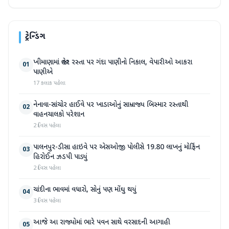
ટ્રેન્ડિંગ
ખીમાણામાં જાહેર રસ્તા પર ગંદા પાણીનો નિકાલ, વેપારીઓ આકરા
01
પાણીએ
17 કલાક પહેલા
નેનાવા-સાંચોર હાઈવે પર ખાડાઓનું સામ્રાજ્ય બિસ્માર રસ્તાથી
02
વાહનચાલકો પરેશાન
2 દિવસ પહેલા
પાલનપુર-ડીસા હાઇવે પર એસઓજી પોલીસે 19.80 લાખનું મોર્ફિન
03
હિરોઈન ઝડપી પાડ્યું
2 દિવસ પહેલા
ચાંદીના ભાવમાં વધારો, સોનું પણ મોંઘુ થયું
04
3 દિવસ પહેલા
આજે આ રાજ્યોમાં ભારે પવન સાથે વરસાદની આગાહી
05