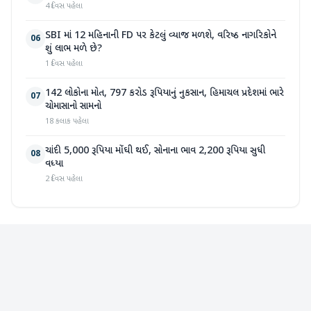
4 દિવસ પહેલા
SBI માં 12 મહિનાની FD પર કેટલું વ્યાજ મળશે, વરિષ્ઠ નાગરિકોને
06
શું લાભ મળે છે?
1 દિવસ પહેલા
142 લોકોના મોત, 797 કરોડ રૂપિયાનું નુકસાન, હિમાચલ પ્રદેશમાં ભારે
07
ચોમાસાનો સામનો
18 કલાક પહેલા
ચાંદી 5,000 રૂપિયા મોંઘી થઈ, સોનાના ભાવ 2,200 રૂપિયા સુધી
08
વધ્યા
2 દિવસ પહેલા