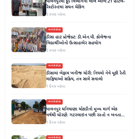
પાલનપુરમાં ફૂડ વિભાગની લાલ આંખ:21 હોટેલ-
રેસ્ટોરન્ટમાં સઘન ચેકિંગ
2 કલાક પહેલા
બનાસકાંઠા
ડીસા હાટ પ્રોજેક્ટ: ડી.એન.પી. કોલેજના
વિદ્યાર્થીઓનો ઉત્સાહભેર સહયોગ
2 કલાક પહેલા
બનાસકાંઠા
ડીસામાં બેફામ ખનીજ ચોરી: નિયમો નેવે મૂકી રેતી
માફિયાઓ સક્રિય, તંત્ર સામે સવાલો
1 દિવસ પહેલા
બનાસકાંઠા
પાલનપુર ધનિયાણા ચોકડીનો મુખ્ય માર્ગ એક
વર્ષથી ધોરણે: ગટરલાઇન પછી રસ્તો ન બનતા
હાલાકી
1 દિવસ પહેલા
બનાસકાંઠા