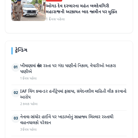
ઓગડ દેવ દરબારના મહંત બલદેવગિરી
મહારાજની અટકાયત બાદ જામીન પર મુક્તિ
1 દિવસ પહેલા
ટ્રેન્ડિંગ
ખીમાણામાં જાહેર રસ્તા પર ગંદા પાણીનો નિકાલ, વેપારીઓ આકરા
01
પાણીએ
1 દિવસ પહેલા
IAF વિંગ કમાન્ડર હનીટ્રેપમાં ફસાયા, સંવેદનશીલ માહિતી લીક કરવાનો
02
આરોપ
2 કલાક પહેલા
નેનાવા-સાંચોર હાઈવે પર ખાડાઓનું સામ્રાજ્ય બિસ્માર રસ્તાથી
03
વાહનચાલકો પરેશાન
3 દિવસ પહેલા