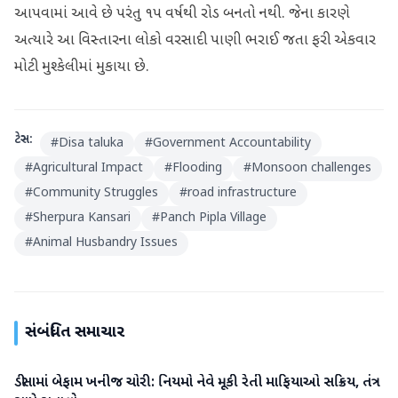
આપવામાં આવે છે પરંતુ ૧૫ વર્ષથી રોડ બનતો નથી. જેના કારણે
અત્યારે આ વિસ્તારના લોકો વરસાદી પાણી ભરાઈ જતા ફરી એકવાર
મોટી મુશ્કેલીમાં મુકાયા છે.
ટેગ્સ:
#
Disa taluka
#
Government Accountability
#
Agricultural Impact
#
Flooding
#
Monsoon challenges
#
Community Struggles
#
road infrastructure
#
Sherpura Kansari
#
Panch Pipla Village
#
Animal Husbandry Issues
સંબંધિત સમાચાર
ડીસામાં બેફામ ખનીજ ચોરી: નિયમો નેવે મૂકી રેતી માફિયાઓ સક્રિય, તંત્ર
બનાસકાંઠા