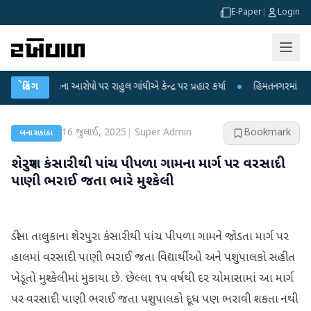
E-Paper
|
Login
 લીકના આરોપો પર રાહુલ ગાંધીએ કેન્દ્ર પર પ્રહાર કર્યા
બ્રેકિંગ
●
હિંમતનગરમાં રહસ્યમય વાય
16 જુલાઈ, 2025
|
Super Admin
Bookmark
બનાસકાંઠા
શેરપુરા કંસારીથી પાંચ પીપળા ગામના માર્ગ પર વરસાદી
પાણી ભરાઈ જતા ભારે મુશ્કેલી
ડીસા તાલુકાના શેરપુરા કંસારીથી પાંચ પીપળા ગામને જોડતા માર્ગ પર
હાલમાં વરસાદી પાણી ભરાઈ જતા વિદ્યાર્થીઓ અને પશુપાલકો સહીત
ખેડૂતો મુશ્કેલીમાં મુકાયા છે. છેલ્લા ૧૫ વર્ષથી દર ચોમાસામાં આ માર્ગ
પર વરસાદી પાણી ભરાઈ જતા પશુપાલકો દૂધ પણ ભરાવી શકતા નથી