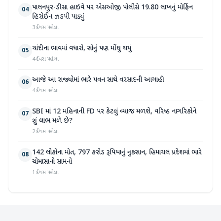
પાલનપુર-ડીસા હાઇવે પર એસઓજી પોલીસે 19.80 લાખનું મોર્ફિન
04
હિરોઈન ઝડપી પાડ્યું
3 દિવસ પહેલા
ચાંદીના ભાવમાં વધારો, સોનું પણ મોંઘુ થયું
05
4 દિવસ પહેલા
આજે આ રાજ્યોમાં ભારે પવન સાથે વરસાદની આગાહી
06
4 દિવસ પહેલા
SBI માં 12 મહિનાની FD પર કેટલું વ્યાજ મળશે, વરિષ્ઠ નાગરિકોને
07
શું લાભ મળે છે?
2 દિવસ પહેલા
142 લોકોના મોત, 797 કરોડ રૂપિયાનું નુકસાન, હિમાચલ પ્રદેશમાં ભારે
08
ચોમાસાનો સામનો
1 દિવસ પહેલા