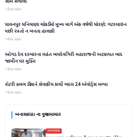
સામે સવાલો
1 દિવસ પહેલા
પાલનપુર ધનિયાણા ચોકડીનો મુખ્ય માર્ગ એક વર્ષથી ધોરણે: ગટરલાઇન
બનાસકાંઠા
પછી રસ્તો ન બનતા હાલાકી
1 દિવસ પહેલા
ઓગડ દેવ દરબારના મહંત બલદેવગિરી મહારાજની અટકાયત બાદ
બનાસકાંઠા
જામીન પર મુક્તિ
1 દિવસ પહેલા
રોટરી ક્લબ ડીસાને સેવાકીય કાર્યો બદલ 24 એવોર્ડ્સ મળ્યા
બનાસકાંઠા
1 દિવસ પહેલા
બનાસકાંઠા
ના વધુ સમાચાર
બનાસકાંઠા