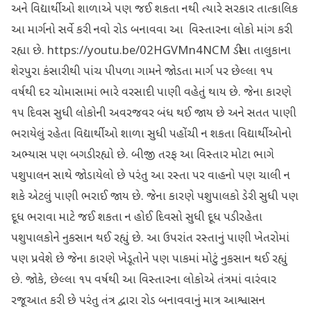
અને વિદ્યાર્થીઓ શાળાએ પણ જઈ શકતા નથી ત્યારે સરકાર તાત્કાલિક
આ માર્ગનો સર્વે કરી નવો રોડ બનાવવા આ વિસ્તારના લોકો માંગ કરી
રહ્યા છે. https://youtu.be/02HGVMn4NCM ડીસા તાલુકાના
શેરપુરા કંસારીથી પાંચ પીપળા ગામને જોડતા માર્ગ પર છેલ્લા ૧૫
વર્ષથી દર ચોમાસામાં ભારે વરસાદી પાણી વહેતું થાય છે. જેના કારણે
૧૫ દિવસ સુધી લોકોની અવરજવર બંધ થઈ જાય છે અને સતત પાણી
ભરાયેલું રહેતા વિદ્યાર્થીઓ શાળા સુધી પહોંચી ન શકતા વિદ્યાર્થીઓનો
અભ્યાસ પણ બગડી રહ્યો છે. બીજી તરફ આ વિસ્તાર મોટા ભાગે
પશુપાલન સાથે જોડાયેલો છે પરંતુ આ રસ્તા પર વાહનો પણ ચાલી ન
શકે એટલું પાણી ભરાઈ જાય છે. જેના કારણે પશુપાલકો ડેરી સુધી પણ
દૂધ ભરાવા માટે જઈ શકતા ન હોઈ દિવસો સુધી દૂધ પડી રહેતા
પશુપાલકોને નુકસાન થઈ રહ્યું છે. આ ઉપરાંત રસ્તાનું પાણી ખેતરોમાં
પણ પ્રવેશે છે જેના કારણે ખેડૂતોને પણ પાકમાં મોટું નુકસાન થઈ રહ્યું
છે. જોકે, છેલ્લા ૧૫ વર્ષથી આ વિસ્તારના લોકોએ તંત્રમાં વારંવાર
રજૂઆત કરી છે પરંતુ તંત્ર દ્વારા રોડ બનાવવાનું માત્ર આશ્વાસન