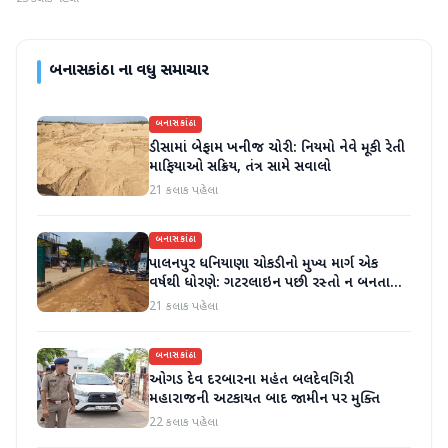
બનાસકાંઠા
ના વધુ સમાચાર
બનાસકાંઠા
ડીસામાં બેફામ ખનીજ ચોરી: નિયમો નેવે મૂકી રેતી
માફિયાઓ સક્રિય, તંત્ર સામે સવાલો
21 કલાક પહેલા
બનાસકાંઠા
પાલનપુર ધનિયાણા ચોકડીનો મુખ્ય માર્ગ એક
વર્ષથી ધોરણે: ગટરલાઇન પછી રસ્તો ન બનતા
હાલાકી
21 કલાક પહેલા
બનાસકાંઠા
ઓગડ દેવ દરબારના મહંત બલદેવગિરી
મહારાજની અટકાયત બાદ જામીન પર મુક્તિ
22 કલાક પહેલા