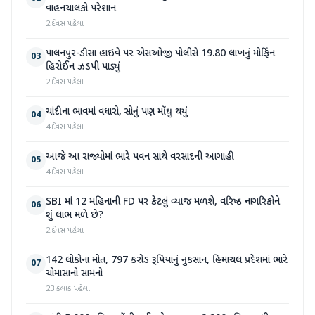
વાહનચાલકો પરેશાન
2 દિવસ પહેલા
પાલનપુર-ડીસા હાઇવે પર એસઓજી પોલીસે 19.80 લાખનું મોર્ફિન
03
હિરોઈન ઝડપી પાડ્યું
2 દિવસ પહેલા
ચાંદીના ભાવમાં વધારો, સોનું પણ મોંઘુ થયું
04
4 દિવસ પહેલા
આજે આ રાજ્યોમાં ભારે પવન સાથે વરસાદની આગાહી
05
4 દિવસ પહેલા
SBI માં 12 મહિનાની FD પર કેટલું વ્યાજ મળશે, વરિષ્ઠ નાગરિકોને
06
શું લાભ મળે છે?
2 દિવસ પહેલા
142 લોકોના મોત, 797 કરોડ રૂપિયાનું નુકસાન, હિમાચલ પ્રદેશમાં ભારે
07
ચોમાસાનો સામનો
23 કલાક પહેલા