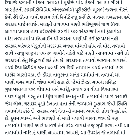
રિચાર્જ કરવાની યોજના અમલમાં મૂકી છે. પાંચ ફેજની આ કામગીરીમાં
ચાર ફેઝની કામગીરી વિવિધ એનજીઓએ પૂરી કરી છે. ભૂગર્ભ જળના નીરને
કેવી રીતે ઊંચા લાવી શકાય તેનો રિપોર્ટ રજૂ કર્યો છે. પાંચમા તબક્કામાં હવે
સરકાર પાઈપલાઈન મારફતે તળાવમાં પાણી ભરી ભૂગર્ભ જળ ઊંચા
લાવવા પ્રયાસ હાથ ધરી રહી છે. ૭૦ થી ૧૦૦ એકર જમીનમાં ફેલાયેલા
મોટા તળાવમાં પાઈપલાઈન થી ભરાતા પાણીથી કંઈ ફેર પડશે નહી.
સરકાર ખરેખર ખેડૂતોની મદદગાર બનવા માંગતી હોય તો મોટા તળાવો
સાથે આજુબાજુના ૧૫-૨૦ ગામોને નહેરો વાટે પાણી આપવામાં આવે તો
સરકારનો હેતુ સિદ્ધ થઈ શકે તેમ છે. સરકારના તળાવો ભરવાના દાવાઓ
વચ્ચે રિયાલિટી ચેક કરતા ૪૦ થી ૪૧ ડિગ્રી તાપમાન વચ્ચે તળાવો કોરા
ધાકોર ભાસી રહ્યા છે. ડીસા તાલુકાના અનેક ગામોમાં ના તળાવો માં
પાણી વગર ખાલી જોવા મળી રહ્યા છે. જેમાં ઝેરડા ગામના પ્રસિદ્ધ
ગુલાબસાગર ૧૦૦ વીઘામાં અને ભાદેડું તળાવ ૩૫ વીધા વિસ્તારમાં
પથરાયેલુ છે. પરંતુ તેમાં ટીપુંય પાણી દેખાતું નથી. તળાવોની પાળે અગાઉ
જેમ લીલા ઘટાદાર વૃક્ષો દેખાતા હતા તેની જગ્યાએ દુષ્કાળ જેવી સ્થિતિ
તળાવોના કાંઠે છે. સરકાર અને નેતાઓ ગામમાં આવે છે. ઢોલ ધબુકો કરે
છે. ફૂલમાળાઓ અને ભાષણો નો મારો ચલાવી ચાલ્યા જાય છે.પણ
તળાવોમાં પાણી ક્યારે આવશે તેનો કરેલ વાયદો હજુ સુધી ફળ્યો નથી.આ
તળાવોમાં નર્મદાનું પાણી લાવવામાં આવશે, આ ઉપરાંત જે તળાવો માં