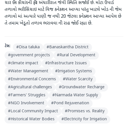
ચાર દીન કી ચાંદની ફીર અંધારી રાત જેવી સ્થિતિ સર્જાઈ છે. મોટા ઉપાડે
તળાવો ભરી સિંચાઇ માટે વિજ કનેકશન આપ્યા પરંતુ ખાટલે ખોડ ની જેમ
તળાવો માં અત્યારે પાણી જ નથી 20 જેટલા કનેક્શન આપ્યા આપેલ છે
તે તમામ ખેડૂતો તળાવ ભરાવવા ની રાહ જોઈ રહ્યા છે.
ટેગ્સ:
#
Disa taluka
#
Banaskantha District
#
government projects
#
Rural Development
#
climate impact
#
Infrastructure Issues
#
Water Management
#
Irrigation Systems
#
Environmental Concerns
#
Water Scarcity
#
Agricultural challenges
#
Groundwater Recharge
#
Farmers' Struggles
#
Narmada Water Supply
#
NGO Involvement
#
Pond Rejuvenation
#
Local Community Impact
#
Promises vs. Reality
#
Historical Water Bodies
#
Electricity for Irrigation