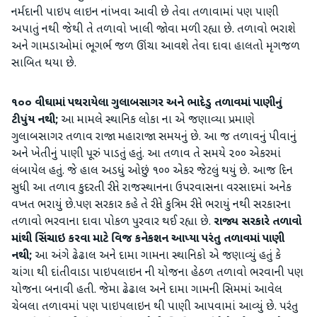
નર્મદાની પાઇપ લાઇન નાંખવા આવી છે તેવા તળાવામાં પણ પાણી
અપાતું નથી જેથી તે તળાવો ખાલી જોવા મળી રહ્યા છે. તળાવો ભરાશે
અને ગામડાઓમાં ભૂગર્ભ જળ ઊંચા આવશે તેવા દાવા હાલતો મૃગજળ
સાબિત થયા છે.
૧૦૦ વીઘામાં પથરાયેલા ગુલાબસાગર અને ભાદેડુ તળાવમાં પાણીનું
ટીપુંય નથી;
આ મામલે સ્થાનિક લોકા ના એ જણાવ્યા પ્રમાણે
ગુલાબસાગર તળાવ રાજા મહારાજા સમયનું છે. આ જ તળાવનું પીવાનું
અને ખેતીનું પાણી પૂરું પાડતું હતું. આ તળાવ તે સમયે ૨૦૦ એકરમાં
લંબાયેલ હતું. જે હાલ અડધું ઓછું ૧૦૦ એકર જેટલું થયું છે. આજ દિન
સુધી આ તળાવ કુદરતી રીતે રાજસ્થાનના ઉપરવાસના વરસાદમાં અનેક
વખત ભરાયું છે.પણ સરકાર કહે તે રીતે કુત્રિમ રીતે ભરાયું નથી સરકારના
તળાવો ભરવાના દાવા પોકળ પુરવાર થઈ રહ્યા છે.
રાજ્ય સરકારે તળાવો
માંથી સિંચાઇ કરવા માટે વિજ કનેકશન આપ્યા પરંતુ તળાવમાં પાણી
નથી;
આ અંગે ઢેઢાલ અને દામા ગામના સ્થાનિકો એ જણાવ્યું હતું કે
ચાંગા થી દાંતીવાડા પાઇપલાઇન ની યોજના હેઠળ તળાવો ભરવાની પણ
યોજના બનાવી હતી. જેમા ઢેઢાલ અને દામા ગામની સિમમાં આવેલ
ચેબલા તળાવમાં પણ પાઇપલાઇન થી પાણી આપવામાં આવ્યું છે. પરંતુ