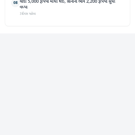
ચાંદી 5,000 રૂપિયા મોંઘી થઈ, સોનાના ભાવ 2,200 રૂપિયા સુધી
08
વધ્યા
3 દિવસ પહેલા