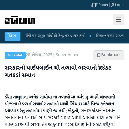
E-Paper
|
Login
રોપો પર રાહુલ ગાંધીએ કેન્દ્ર પર પ્રહાર કર્યા
બ્રેકિંગ
●
હિંમતનગરમાં રહસ્યમય વાયરસ કે ચ
28 એપ્રિલ, 2025
|
Super Admin
Bookmark
બનાસકાંઠા
સરકારનો પાઈપલાઈન થી તળાવો ભરવાનો પ્રોજેક્ટ
ગતકડાં સમાન
ડીસા તાલુકાના અનેક ગામોમાં ના તળાવો માં નર્મદાનું પાણી લાવવાની
યોજના હેઠળ કોરાધાકોર
તળાવો‌ માંથી સિંચાઇ માટે વિજ કનેકશન
આપ્યા પરંતુ તળાવોમાં પાણી જ નથી; ખેડૂતો,
બનાસકાંઠાને નંદનવન
બનાવવાના દાવાઓ સાથે સરકારે ગામડાઓમાં આવેલા મોટા તળાવોને
પાઇપલાઇનથી ભરવા તેમજ કુવામાં વરસાદી પાણીનો સંગ્રહ કરી કુવા