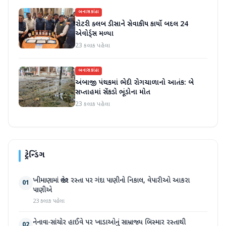
બનાસકાંઠા
રોટરી ક્લબ ડીસાને સેવાકીય કાર્યો બદલ 24
એવોર્ડ્સ મળ્યા
23 કલાક પહેલા
બનાસકાંઠા
અંબાજી પંથકમાં ભેદી રોગચાળાનો આતંક: બે
સપ્તાહમાં સેંકડો ભૂંડોના મોત
23 કલાક પહેલા
ટ્રેન્ડિંગ
ખીમાણામાં જાહેર રસ્તા પર ગંદા પાણીનો નિકાલ, વેપારીઓ આકરા
01
પાણીએ
23 કલાક પહેલા
નેનાવા-સાંચોર હાઈવે પર ખાડાઓનું સામ્રાજ્ય બિસ્માર રસ્તાથી
02