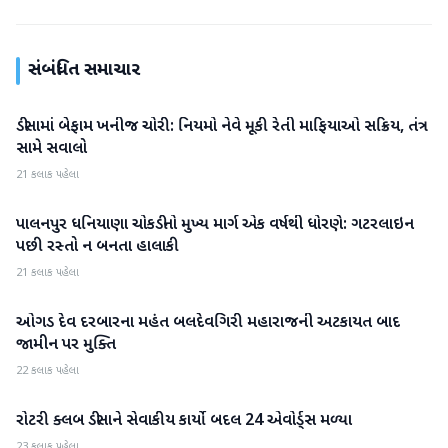
સંબંધિત સમાચાર
ડીસામાં બેફામ ખનીજ ચોરી: નિયમો નેવે મૂકી રેતી માફિયાઓ સક્રિય, તંત્ર
બનાસકાંઠા
સામે સવાલો
21 કલાક પહેલા
પાલનપુર ધનિયાણા ચોકડીનો મુખ્ય માર્ગ એક વર્ષથી ધોરણે: ગટરલાઇન
બનાસકાંઠા
પછી રસ્તો ન બનતા હાલાકી
21 કલાક પહેલા
ઓગડ દેવ દરબારના મહંત બલદેવગિરી મહારાજની અટકાયત બાદ
બનાસકાંઠા
જામીન પર મુક્તિ
22 કલાક પહેલા
રોટરી ક્લબ ડીસાને સેવાકીય કાર્યો બદલ 24 એવોર્ડ્સ મળ્યા
બનાસકાંઠા
23 કલાક પહેલા