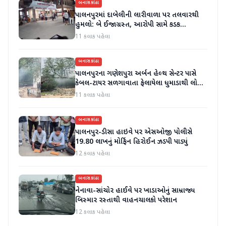
બનાસકાંઠા
પાલનપુરમાં દાબેલીની લારીવાળા પર તલવારથી
હુમલો: બે ઈજાગ્રસ્ત, આરોપી સામે કડક
કાર્યવાહીની માંગ
11 કલાક પહેલા
બનાસકાંઠા
પાલનપુરના ગણેશપુરા અર્બન હેલ્થ સેન્ટર પાસે
કેબલ-ટાયર સળગાવાતા ફેલાયેલા ધુમાડાથી લોકો
પરેશાન
11 કલાક પહેલા
બનાસકાંઠા
પાલનપુર-ડીસા હાઇવે પર એસઓજી પોલીસે
19.80 લાખનું મોર્ફિન હિરોઈન ઝડપી પાડ્યું
12 કલાક પહેલા
બનાસકાંઠા
નેનાવા-સાંચોર હાઈવે પર ખાડાઓનું સામ્રાજ્ય
બિસ્માર રસ્તાથી વાહનચાલકો પરેશાન
12 કલાક પહેલા