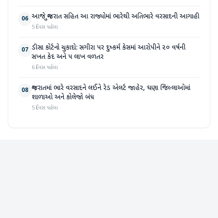
આજે ગુજરાત સહિત આ રાજ્યોમાં ભારેથી અતિભારે વરસાદની આગાહી
06
5 દિવસ પહેલા
ડીસા કોર્ટનો ચુકાદો: સગીરા પર દુષ્કર્મ કેસમાં આરોપીને ૨૦ વર્ષની
07
સખત કેદ અને ૫ લાખ વળતર
6 દિવસ પહેલા
ગુજરાતમાં ભારે વરસાદને લઈને રેડ એલર્ટ જાહેર, ઘણા જિલ્લાઓમાં
08
શાળાઓ અને કોલેજો બંધ
5 દિવસ પહેલા