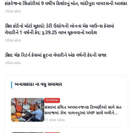
કાંકરેજના શિહોરીમાં 9 વર્ષીય કિશોરનું મોત, ચાંદીપુરા વાયરસની આશંકા
બનાસકાંઠા
1 દિવસ પહેલા
ડીસા કોર્ટનો મોટો ચુકાદો: ડેરી ઉદ્યોગની લોનના ચેક બાઉન્સ કેસમાં
બનાસકાંઠા
વેપારીને 1 વર્ષની કેદ; રૂ.39.25 લાખ ચૂકવવાનો આદેશ
1 દિવસ પહેલા
ડીસા: ચેક રિટર્ન કેસમાં ફ્રૂટના વેપારીને એક વર્ષની કેદની સજા
બનાસકાંઠા
2 દિવસ પહેલા
બનાસકાંઠા
ના વધુ સમાચાર
બનાસકાંઠા
સંસદમાં કથિત અપમાનજનક ટિપ્પણીઓ સામે સંત
સમાજમાં રોષ: પાલનપુરમાં VHP સાથે મળીને
અધિક કલેક્ટરને આવેદનપત્ર આપ્યું
11 કલાક પહેલા