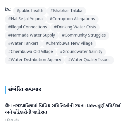
ટેગ્સ:
#
public health
#
Bhabhar Taluka
#
Nal Se Jal Yojana
#
Corruption Allegations
#
Illegal Connections
#
Drinking Water Crisis
#
Narmada Water Supply
#
Community Struggles
#
Water Tankers
#
Chembuwa New Village
#
Chembuwa Old Village
#
Groundwater Salinity
#
Water Distribution Agency
#
Water Quality Issues
સંબંધિત સમાચાર
ડીસા નગરપાલિકામાં વિવિધ સમિતિઓની રચના: મહત્વપૂર્ણ કમિટીઓ
બનાસકાંઠા
અને હોદ્દેદારોની જાહેરાત
1 દિવસ પહેલા