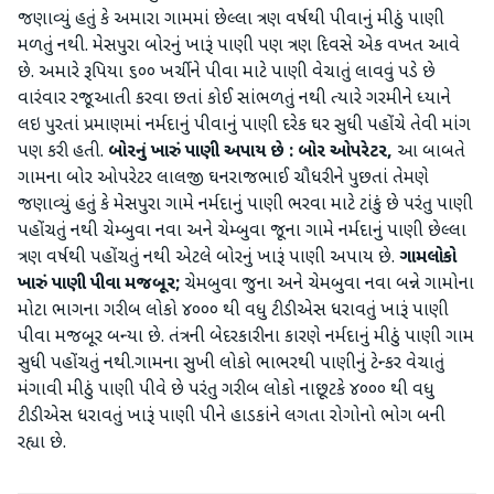
જણાવ્યું હતું કે અમારા ગામમાં છેલ્લા ત્રણ વર્ષથી પીવાનું મીઠું પાણી
મળતું નથી. મેસપુરા બોરનું ખારૂં પાણી પણ ત્રણ દિવસે એક વખત આવે
છે. અમારે રૂપિયા ૬૦૦ ખર્ચીને પીવા માટે પાણી વેચાતું લાવવું પડે છે
વારંવાર રજૂઆતી કરવા છતાં કોઈ સાંભળતું નથી ત્યારે ગરમીને ધ્યાને
લઇ પુરતાં પ્રમાણમાં નર્મદાનું પીવાનું પાણી દરેક ઘર સુધી પહોંચે તેવી માંગ
પણ કરી હતી.
બોરનું ખારું પાણી અપાય છે : બોર ઓપરેટર,
આ બાબતે
ગામના બોર ઓપરેટર લાલજી ઘનરાજભાઈ ચૌધરીને પુછતાં તેમણે
જણાવ્યું હતું કે મેસપુરા ગામે નર્મદાનું પાણી ભરવા માટે ટાંકું છે પરંતુ પાણી
પહોંચતું નથી ચેમ્બુવા નવા અને ચેમ્બુવા જૂના ગામે નર્મદાનું પાણી છેલ્લા
ત્રણ વર્ષથી પહોંચતું નથી એટલે બોરનું ખારૂં પાણી અપાય છે‌.
ગામલોકો
ખારું પાણી પીવા મજબૂર;
ચેમબુવા જુના અને ચેમબુવા નવા બન્ને ગામોના
મોટા ભાગના ગરીબ લોકો ૪૦૦૦ થી વધુ ટીડીએસ ધરાવતું ખારૂં પાણી
પીવા મજબૂર બન્યા છે. તંત્રની બેદરકારીના કારણે નર્મદાનું મીઠું પાણી ગામ
સુધી પહોંચતું નથી.ગામના સુખી લોકો ભાભરથી પાણીનું ટેન્કર વેચાતું
મંગાવી મીઠું પાણી પીવે છે પરંતુ ગરીબ લોકો નાછૂટકે ૪૦૦૦ થી વધુ
ટીડીએસ ધરાવતું ખારૂં પાણી પીને હાડકાંને લગતા રોગોનો ભોગ બની
રહ્યા છે.