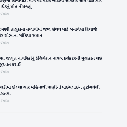
ાટણના સોનીવાડા માગૅ પર પડેલ ખાડામાં સાયકલ સાથે પટકાયેલ
પાટણ
ેડનું મોત નીપજ્યું
ર્ષ પહેલા
ાખણી તાલુકાના તળાવોમાં જળ સંચય માટે બનાવેલા રિચાર્જ
બનાસકાંઠા
ોર શોભાના ગાંઠિયા સમાન
ર્ષ પહેલા
ીસા જાગૃત નાગરિકોનું ડેલિગેશન નાયબ કલેકટરની મુલાકાત લઈ
બનાસકાંઠા
જૂઆત કરાઈ
ર્ષ પહેલા
ાલડીમાં છેલ્લા ચાર મહિનાથી પાણીની પાઇપલાઇન તૂટી ગયેલી
બનાસકાંઠા
ાલતમાં
ર્ષ પહેલા