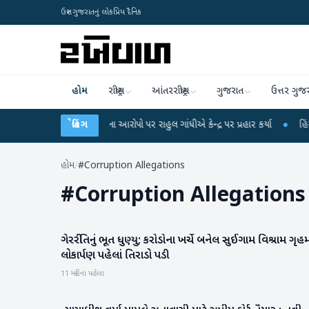
ઉત્તર ગુજરાતનું લોકપ્રિય દૈનિક
હોમ
રાષ્ટ્રીય
આંતરરાષ્ટ્રીય
ગુજરાત
ઉત્તર ગુજ
ET પરીક્ષા લીકના આરોપો પર રાહુલ ગાંધીએ કેન્દ્ર પર પ્રહાર કર્યા
બ્રેકિંગ
●
હિંમતનગરમાં ર
હોમ
/
#Corruption Allegations
#
Corruption Allegations
ગેરરીતિનું ભૂત ધુણ્યુ; કરોડોના ખર્ચે બનેલ સુઈગામ વિશ્રામ ગૃહમ
બનાસકાંઠા
લોકાર્પણ પહેલાં તિરાડો પડી
11 મહિના પહેલા