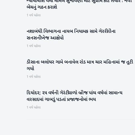
ન્‍યાયાધીશ વર્મા મામલે સુનાવણી માટે સુપ્રીમ કોર્ટ તૈયાર : નવી
રાષ્ટ્રીય
બેચનું ગઠન કરાશે
1 વર્ષ પહેલા
નશાબંધી વિભાગના નાયબ નિયામક સામે ગેરરીતીના
બનાસકાંઠા
સનસનીખેજ આક્ષેપો
1 વર્ષ પહેલા
ડીસાના બલોધર ગામે બનાવેલ રોડ માત્ર ચાર મહિનામાં જ તૂટી
બનાસકાંઠા
ગયો
1 વર્ષ પહેલા
દિયોદર; ૨૫ વર્ષની ગેરંટીવાળો બ્રીજ પાંચ વર્ષમાં સામાન્ય
બનાસકાંઠા
વરસાદમાં ગાબડું પડતાં પ્રજાજનોમાં ભય
1 વર્ષ પહેલા