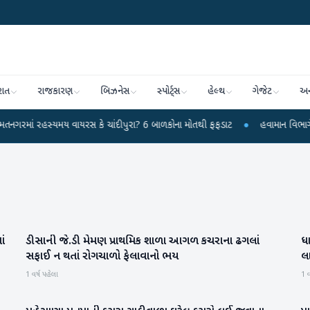
રાત
રાજકારણ
બિઝનેસ
સ્પોર્ટ્સ
હેલ્થ
ગેજેટ
અન
હસ્યમય વાયરસ કે ચાંદીપુરા? 6 બાળકોના મોતથી ફફડાટ
●
હવામાન વિભાગે 18 રાજ્યો 
ાં
ડીસાની જે.ડી મેમણ પ્રાથમિક શાળા આગળ કચરાના ઢગલાં
ધા
બનાસકાંઠા
સફાઈ ન થતાં રોગચાળો ફેલાવાનો ભય
લ
1 વર્ષ પહેલા
1 વ