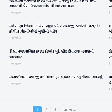
મહેસાણા મનપાની કચરા ગાડીવાળા ઘરેલુ કચરો લઈ જવાના
પ
મહેસાણા
અલગથી પૈસા ઉઘરાતા હોવાની શહેરમાં ચર્ચા
આધ
1 વર્ષ પહેલા
1 વ
મહેસાણા જિલ્લા કોંગ્રેસ પ્રમુખ પદે બળદેવજી ઠાકોરની વરણી :
લ
પાટણ
કોંગી કાર્યકર્તાઓમાં ખુશીની લહેર
બ
1 વર્ષ પહેલા
1 વ
ડીસા નગરપાલિકા કચરા કૌભાંડ મુદ્દે સીટ ટીમ દ્વારા તપાસનો
ડ
બનાસકાંઠા
ધમધમાટ
ર
1 વર્ષ પહેલા
1 વ
મધ્‍યપ્રદેશમાં જળ જીવન મિશન રૂ.૩૦,૦૦૦ કરોડનું કૌભાંડ આચર્યું
પ
રાષ્ટ્રીય
હ
1 વર્ષ પહેલા
1 વ
1
2
3
આગળ →