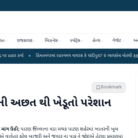
રાત
રાજકારણ
બિઝનેસ
સ્પોર્ટ્સ
હેલ્થ
ગેજેટ
અન
●
હિંમતનગરમાં રહસ્યમય વાયરસ કે ચાંદીપુરા? 6 બાળકોના મોતથી ફફડાટ
●
હવામ
Bookmark
રની અછત થી ખેડૂતો પરેશાન
 માંગ ઉઠી;
પાટણ જિલ્લાના વડા મથક પાટણ શહેરમાં ખાતરની ખૂબ
એ વાવેતર કરેલ બાજરી અને જુવાર ના પાક ને જોઇએ તેટલા પ્રમાણમાં