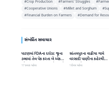
#
Crop Production
#
Farmers' Struggles
#
Farmer
#
Cooperative Unions
#
Millet and Sorghum
#
Su
#
Financial Burden on Farmers
#
Demand for Reso
સંબંધિત સમાચાર
પાટણમાં FDAના દરોડા: જૂના
સાંતલપુરના વાઢીયા ગામે
પાટણ
પાટણ
ડબ્બામાં તેલ પેક કરતા બે એકમો
વરસાદી પાણીના કહેરથી
સીલ, રૂ. ૧૬.૧૪ લાખનો જથ્થો
ગ્રામજનો હાલાકીમાં
17 કલાક પહેલા
1 દિવસ પહેલા
જપ્ત