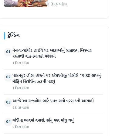
સભા મળી
1 દિવસ પહેલા
ટ્રેન્ડિંગ
નેનાવા-સાંચોર હાઈવે પર ખાડાઓનું સામ્રાજ્ય બિસ્માર
01
રસ્તાથી વાહનચાલકો પરેશાન
1 દિવસ પહેલા
પાલનપુર-ડીસા હાઇવે પર એસઓજી પોલીસે 19.80 લાખનું
02
મોર્ફિન હિરોઈન ઝડપી પાડ્યું
1 દિવસ પહેલા
આજે આ રાજ્યોમાં ભારે પવન સાથે વરસાદની આગાહી
03
3 દિવસ પહેલા
ચાંદીના ભાવમાં વધારો, સોનું પણ મોંઘુ થયું
04
2 દિવસ પહેલા