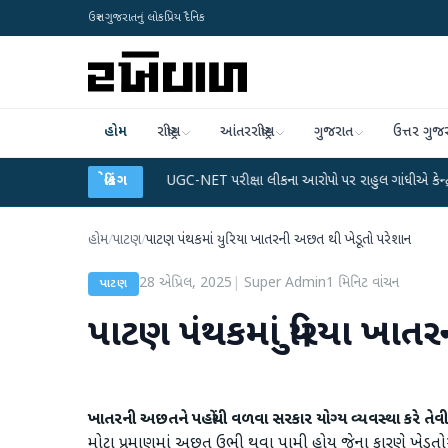
ઉત્તર ગુજરાતનું લોકપ્રિય દૈનિક
હોમ
રાષ્ટ્રીય
આંતરરાષ્ટ્રીય
ગુજરાત
ઉત્તર ગુજ
ેટા પ્લાન
●
UGC-NET પરીક્ષા લીકના આરોપો પર રાહુલ ગાંધીએ કેન્દ્ર પર પ્રહાર કર્યા
બ્રેકિંગ
હોમ
/
પાટણ
/
પાટણ પંથકમાં યુરિયા ખાતરની અછત થી ખેડૂતો પરેશાન
28 એપ્રિલ, 2025
|
Super Admin
1
મિનિટ વાંચન
પાટણ
પાટણ પંથકમાં યુરિયા ખાત
ખાતરની અછતને પહોંચી વળવા સરકાર યોગ્ય વ્યવસ્થા કરે તેવી
મોટા પ્રમાણમાં અછત ઉભી થવા પામી હોય જેના કારણે ખેડૂતો