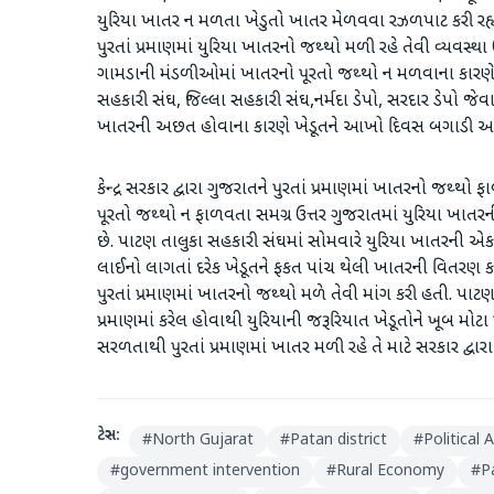
યુરિયા ખાતર ન મળતા ખેડુતો ખાતર મેળવવા રઝળપાટ કરી રહ્યા તેવી
પુરતાં પ્રમાણમાં યુરિયા ખાતરનો જથ્થો મળી રહે તેવી વ્યવસ
ગામડાની મંડળીઓમાં ખાતરનો પૂરતો જથ્થો ન મળવાના કારણે 
સહકારી સંઘ, જિલ્લા સહકારી સંઘ,નર્મદા ડેપો, સરદાર ડેપો
ખાતરની અછત હોવાના કારણે ખેડૂતને આખો દિવસ બગાડી આર્થિ
કેન્દ્ર સરકાર દ્વારા ગુજરાતને પુરતાં પ્રમાણમાં ખાતરનો જથ્થો
પૂરતો જથ્થો ન ફાળવતા સમગ્ર ઉત્તર ગુજરાતમાં યુરિયા ખાતરની અ
છે. પાટણ તાલુકા સહકારી સંઘમાં સોમવારે યુરિયા ખાતરની એક
લાઈનો લાગતાં દરેક ખેડૂતને ફકત પાંચ થેલી ખાતરની વિતરણ ક
પુરતાં પ્રમાણમાં ખાતરનો જથ્થો મળે તેવી માંગ કરી હતી. પાટ
પ્રમાણમાં કરેલ હોવાથી યુરિયાની જરૂરિયાત ખેડૂતોને ખૂબ મોટા પ્
સરળતાથી પુરતાં પ્રમાણમાં ખાતર મળી રહે તે માટે સરકાર દ્વારા 
ટેગ્સ:
#
North Gujarat
#
Patan district
#
Political 
#
government intervention
#
Rural Economy
#
P