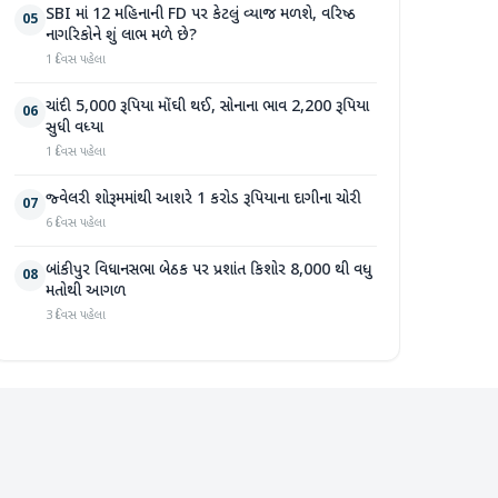
SBI માં 12 મહિનાની FD પર કેટલું વ્યાજ મળશે, વરિષ્ઠ
05
નાગરિકોને શું લાભ મળે છે?
1 દિવસ પહેલા
ચાંદી 5,000 રૂપિયા મોંઘી થઈ, સોનાના ભાવ 2,200 રૂપિયા
06
સુધી વધ્યા
1 દિવસ પહેલા
જ્વેલરી શોરૂમમાંથી આશરે 1 કરોડ રૂપિયાના દાગીના ચોરી
07
6 દિવસ પહેલા
બાંકીપુર વિધાનસભા બેઠક પર પ્રશાંત કિશોર 8,000 થી વધુ
08
મતોથી આગળ
3 દિવસ પહેલા