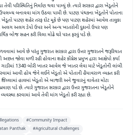
 પરિસ્થિતિનું નિર્માણ થવા પામ્યું છે. ત્યારે સરકાર દ્વારા ખેડૂતોને
્થા ઉપલબ્ધ બનાવવા માંગ ઉઠવા પામી છે. પાટણ પંથકના ખેડૂતોને પોતાના
ખેડૂતો પાટણ શહેર તરફ દોટ મૂકે છે પણ પાટણ શહેરમાં આવેલ તાલુકા
 જેવા અલગ અલગ ડેપો ઉપર અને અન્ય ખાતરોની દુકાનો ઉપર પણ
ક બોજ સહન કરી વિલા મોઢે ઘરે પરત ફરવું પડે છે.
 ફાળવવામાં આવે છે પરંતુ ગુજરાત સરકાર દ્વારા ઉત્તર ગુજરાતને જરૂરિયાત
છત જોવા મળી રહી હોવાના શહેર કોંગ્રેસ પ્રમુખ દ્રારા આક્ષેપો કર્યા
 ગાડીમાં 1340 બોરી ખાતર આવેલ જે ખાતર લેવા માટે ખેડૂતોની લાંબી
રવામાં આવી હોય જેને લઈને ખેડૂતો એ પોતાની હૈયાવરાળ વ્યક્ત કરી
ણ જિલ્લામાં હાલમાં ખેડૂતો એ બાજરી અને જુવારનું વાવેતર મોટા
રમાણ પડે છે. ત્યારે ગુજરાત સરકાર દ્વારા ઉત્તર ગુજરાતના ખેડૂતોને
વ્યવસ્થા કરવામાં આવે તેવી માંગ ખેડૂતો કરી રહ્યા છે.
Allegations
#
Community Impact
atan Panthak
#
Agricultural challenges