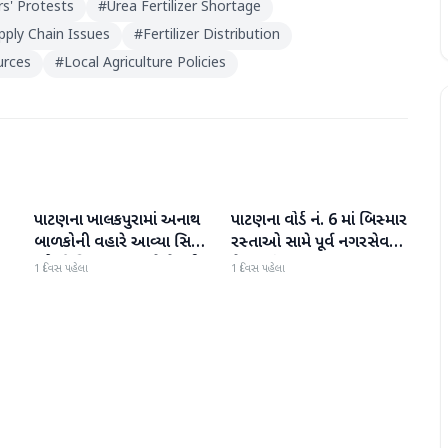
s' Protests
#
Urea Fertilizer Shortage
pply Chain Issues
#
Fertilizer Distribution
urces
#
Local Agriculture Policies
પાટણના ખાલકપુરામાં અનાથ
પાટણના વોર્ડ નં. 6 માં બિસ્માર
પાટણ
પાટણ
બાળકોની વહારે આવ્યા સિટી
રસ્તાઓ સામે પૂર્વ નગરસેવક
'એ' ડિવિઝન PI અને તેમની
મેદાનમાં
1 દિવસ પહેલા
1 દિવસ પહેલા
ટીમ, માનવતા મહેકી