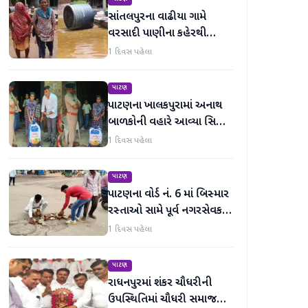
સાંતલપુરના વાઢીયા ગામે
વરસાદી પાણીના કહેરથી
ગ્રામજનો હાલાકીમાં
1 દિવસ પહેલા
પાટણ
પાટણના ખાલકપુરામાં અનાથ
બાળકોની વહારે આવ્યા સિટી
'એ' ડિવિઝન PI અને તેમની
1 દિવસ પહેલા
ટીમ, માનવતા મહેકી
પાટણ
પાટણના વોર્ડ નં. 6 માં બિસ્માર
રસ્તાઓ સામે પૂર્વ નગરસેવક
મેદાનમાં
1 દિવસ પહેલા
પાટણ
રાધનપુરમાં શંકર ચૌધરીની
ઉપસ્થિતિમાં ચૌધરી સમાજની