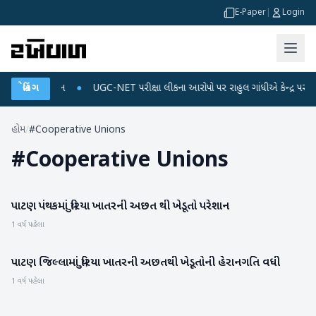
E-Paper
|
Login
અને ડેટા પ્લાન
બ્રેકિંગ
●
UGC-NET પરીક્ષા લીકના આરોપો પર રાહુલ ગાંધીએ કેન્દ્ર પર પ્રહાર 
હોમ
/
#Cooperative Unions
#
Cooperative Unions
પાટણ પંથકમાં યુરિયા ખાતરની અછત થી ખેડૂતો પરેશાન
પાટણ
1 વર્ષ પહેલા
પાટણ જિલ્લામાં યુરિયા ખાતરની અછતથી ખેડૂતોની હેરાનગતિ વધી
પાટણ
1 વર્ષ પહેલા