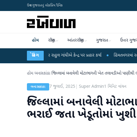
ઉત્તર ગુજરાતનું લોકપ્રિય દૈનિક
હોમ
રાષ્ટ્રીય
આંતરરાષ્ટ્રીય
ગુજરાત
ઉત્તર ગુજ
 આરોપો પર રાહુલ ગાંધીએ કેન્દ્ર પર પ્રહાર કર્યા
બ્રેકિંગ
●
હિંમતનગરમાં રહસ્યમય વાયરસ કે
હોમ
/
બનાસકાંઠા
/
જિલ્લામાં બનાવેલી મોટાભાગની ખેત તલાવડીઓ પાણીથી ભ
7 જુલાઈ, 2025
|
Super Admin
1
મિનિટ વાંચન
બનાસકાંઠા
જિલ્લામાં બનાવેલી મોટ
ભરાઈ જતા ખેડૂતોમાં ખુશી