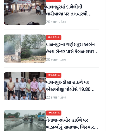
પાલનપુરમાં દાબેલીની
લારીવાળા પર તલવારથી
હુમલો: બે ઈજાગ્રસ્ત, આરોપી
20 કલાક પહેલા
સામે કડક કાર્યવાહીની માંગ
બનાસકાંઠા
પાલનપુરના ગણેશપુરા અર્બન
હેલ્થ સેન્ટર પાસે કેબલ-ટાયર
સળગાવાતા ફેલાયેલા ધુમાડાથી
20 કલાક પહેલા
લોકો પરેશાન
બનાસકાંઠા
પાલનપુર-ડીસા હાઇવે પર
એસઓજી પોલીસે 19.80
લાખનું મોર્ફિન હિરોઈન ઝડપી
22 કલાક પહેલા
પાડ્યું
બનાસકાંઠા
નેનાવા-સાંચોર હાઈવે પર
ખાડાઓનું સામ્રાજ્ય બિસ્માર