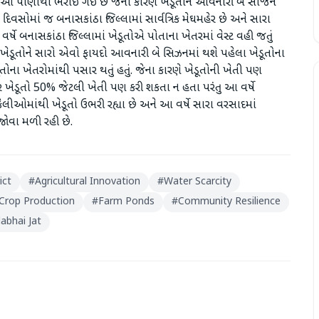
 પાણીથી ભરાઈ ગઈ છે જેના કારણે ખેડૂતોને આવનારી બે સીજન
દિવસોમાં જ બનાસકાંઠા જિલ્લામાં સાર્વત્રિક મેઘમહેર છે અને સારા
ર્ષે બનાસકાંઠા જિલ્લામાં ખેડૂતોએ પોતાના ખેતરમાં વેસ્ટ વહી જતું
ણે ખેડૂતોને સારો એવો ફાયદો આવનારી બે સિઝનમાં થશે પહેલા ખેડૂતોના
ોના ખેતરોમાંથી પસાર થતું હતું. જેના કારણે ખેડૂતોની ખેતી પણ
ડૂતો 50% જેટલી ખેતી પણ કરી શકતા ન હતા પરંતુ આ વર્ષે
ીઓમાંથી ખેડૂતો ઉભરી રહ્યા છે અને આ વર્ષે સારા વરસાદમાં
જોવા મળી રહી છે.
ict
#
Agricultural Innovation
#
Water Scarcity
Crop Production
#
Farm Ponds
#
Community Resilience
abhai Jat