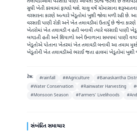
તલાવડીઓમાં વરસાદી પાણી આવતા 50% જેટલી છે તલાવડીઓ
સુધી ખેતી કરવામાં ફાયદો થશે. ચાલુ વર્ષે ચોમાસાના શરૂઆતના 
વરસાદના કારણે અત્યારે ખેડૂતોમાં ખુશી જોવા મળી રહી છે. આ વ
વરસાદી પાણી રોકી અને ખેત તલાવડીમાં ઉતાર્યું છે જેના કાર
ખેતરોમાં ખેત તલાવડી ન હતી બનાવી ત્યારે વરસાદી પાણી ખેડૂત
બગડતી હતી અને શિયાળો અને ઉનાળાના સમયમાં પાણી વગર ખે
ખેડૂતોએ પોતાના ખેતરમાં ખેત તલાવડી બનાવી આ તમામ મુશ્કેલ
ખેડૂતોની ખેત તલાવડીઓ ભરાઈ જતા હાલમાં ખેડૂતોમાં ખુશી 
ટેગ્સ:
#
rainfall
#
#Agriculture
#
Banaskantha Distr
#
Water Conservation
#
Rainwater Harvesting
#
#
Monsoon Season
#
Farmers' Livelihoods
#
And
સંબંધિત સમાચાર