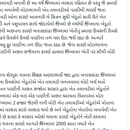
તલાવડી બનાવી છે આ વર્ષે જિલ્લામાં વરસાદ નહિવત છે પરંતુ જે પ્રમાણે
િલ્લામાં બનાવેલી મોટાભાગની ખેત તલાવડીઓ પાણીથી ભરાઈ જતા
લાવડી ઓના કારણે આવનારી બે સિઝન સુધી ખેડૂતો સારી રીતે ખેત
 અને પશુપાલન સાથે જોડાયેલો જિલ્લો છે વર્ષોથી જિલ્લાના ખેડૂતો
ાણીની અછતના કારણે બનાસકાંઠા જિલ્લામાં ખેતીનું પ્રમાણ દિવસની દિવસે
ે હવે દિવસેને દિવસે પાણીના તળ પણ ઉંડા જઈ રહ્યા છે. અત્યારે
વધુ ફૂટ પાણીના તળ ઊંડા જતા રહ્યા છે. જેના કારણે મોટાભાગના
ત પાણીની અછત સર્જવાના કારણે હાલમાં જિલ્લામાં ખેતી પર સૌથી મોટી
ના શેરપુરા ગામના શિક્ષક અણદાભાઈ જાટ દ્વારા બનાસકાંઠા જિલ્લામાં
ના દિવસોમાં ખેડૂતોએ ખેત તલાવડી બનાવવામાં મોટો ખર્ચ થતો
તત પાણીની અછત સર્જાતા સરકાર દ્વારા ખેત તલાવડીમાં ખેડૂતોને
લ્લામાં એક બાદ એક પાણીની અછત ધરાવતા વિસ્તારમાં મોટા
્લામાં 2 હજાર જેટલી નાની મોટી ખેત તલાવડીઓ ખેડૂતોએ પોતાના
્લામાં વરસાદ સારો વરસાદ થયો છે અને ખેડૂતોના ખેતરોમાં બનાવેલી ખેત
છે કારણ કે વરસાદ ઓછો થવાના કારણે ખેડૂતોને ખેતી કરવામાં
સાદ થવાના કારણે અત્યારે જિલ્લામાં 2000 કરતાં વધારે ખેત