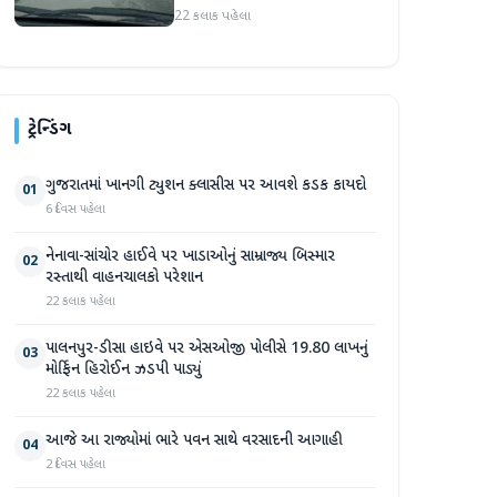
રસ્તાથી વાહનચાલકો પરેશાન
22 કલાક પહેલા
ટ્રેન્ડિંગ
ગુજરાતમાં ખાનગી ટ્યુશન ક્લાસીસ પર આવશે કડક કાયદો
01
6 દિવસ પહેલા
નેનાવા-સાંચોર હાઈવે પર ખાડાઓનું સામ્રાજ્ય બિસ્માર
02
રસ્તાથી વાહનચાલકો પરેશાન
22 કલાક પહેલા
પાલનપુર-ડીસા હાઇવે પર એસઓજી પોલીસે 19.80 લાખનું
03
મોર્ફિન હિરોઈન ઝડપી પાડ્યું
22 કલાક પહેલા
આજે આ રાજ્યોમાં ભારે પવન સાથે વરસાદની આગાહી
04
2 દિવસ પહેલા