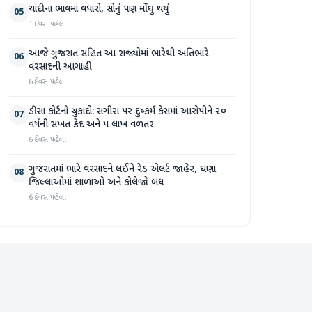
ચાંદીના ભાવમાં વધારો, સોનું પણ મોંઘુ થયું
05
1 દિવસ પહેલા
આજે ગુજરાત સહિત આ રાજ્યોમાં ભારેથી અતિભારે
06
વરસાદની આગાહી
6 દિવસ પહેલા
ડીસા કોર્ટનો ચુકાદો: સગીરા પર દુષ્કર્મ કેસમાં આરોપીને ૨૦
07
વર્ષની સખત કેદ અને ૫ લાખ વળતર
6 દિવસ પહેલા
ગુજરાતમાં ભારે વરસાદને લઈને રેડ એલર્ટ જાહેર, ઘણા
08
જિલ્લાઓમાં શાળાઓ અને કોલેજો બંધ
6 દિવસ પહેલા