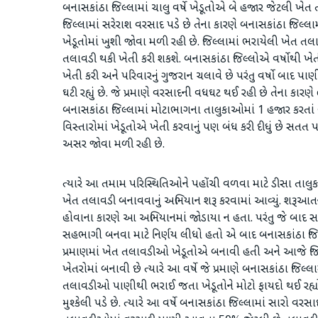
બનાસકાંઠા જિલ્લામાં ચાલુ વર્ષે ખેડૂતોએ બે હજાર જેટલી ખેત 
જિલ્લામાં સરેરાશ વરસાદ પડે છે તેના કારણે બનાસકાંઠા જ
ખેડૂતોમાં ખુશી જોવા મળી રહી છે. જિલ્લામાં ભરાયેલી ખેત ત
તલાવડી થકી ખેતી કરી શકશે. બનાસકાંઠા જિલ્લોએ વર્ષોથી ખેતી
ખેતી કરી અને પરિવારનું ગુજરાન ચલાવે છે પરંતુ વર્ષો બાદ પ
ઘટી રહ્યું છે. જે પ્રમાણે વરસાદની વધઘટ થઈ રહી છે તેના કારણ
બનાસકાંઠા જિલ્લામાં મોટાભાગના તાલુકાઓમાં 1 હજાર કરતાં 
વિસ્તારોમાં ખેડૂતોએ ખેતી કરવાનું પણ બંધ કરી દીધું છે સત
અસર જોવા મળી રહી છે.
ત્યારે આ તમામ પરિસ્થિતિઓને પહોંચી વળવા માટે ડીસા તાલુકા
ખેત તલાવડી બનાવવાનું અભિયાન શરૂ કરવામાં આવ્યું. શરૂઆત
હોવાના કારણે આ અભિયાનમાં જોડાયા ન હતા. પરંતુ જે બાદ સ
સહભાગી બનવા માટે નિર્ણય લીધો હતો એ બાદ બનાસકાંઠા જિ
પ્રમાણમાં ખેત તલાવડીઓ ખેડૂતોએ બનાવી હતી અને આજે જિલ
ખેતરોમાં બનાવી છે ત્યારે આ વર્ષે જે પ્રમાણે બનાસકાંઠા જિલ
તલાવડીઓ પાણીથી ભરાઈ જતા ખેડૂતોને મોટો ફાયદો થઈ રહ્યો 
મુશ્કેલી પડે છે. ત્યારે આ વર્ષે બનાસકાંઠા જિલ્લામાં સારો વર