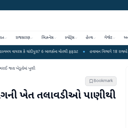
રાત
રાજકારણ
બિઝનેસ
સ્પોર્ટ્સ
હેલ્થ
ગેજેટ
અન
 ચાંદીપુરા? 6 બાળકોના મોતથી ફફડાટ
●
હવામાન વિભાગે 18 રાજ્યો માટે ભારે વરસાદ
રાઈ જતા ખેડૂતોમાં ખુશી
Bookmark
ાભાગની ખેત તલાવડીઓ પાણીથી