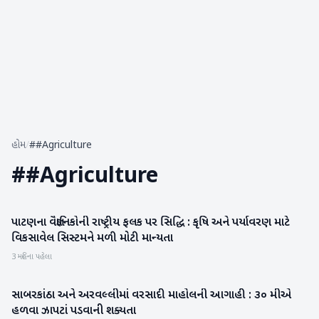
હોમ
/
##Agriculture
#
#Agriculture
પાટણના વૈજ્ઞાનિકોની રાષ્ટ્રીય ફલક પર સિદ્ધિ : કૃષિ અને પર્યાવરણ માટે
પાટણ
વિકસાવેલ સિસ્ટમને મળી મોટી માન્યતા
3 મહિના પહેલા
સાબરકાંઠા અને અરવલ્લીમાં વરસાદી માહોલની આગાહી : ૩૦ મીએ
અરવલ્લી
હળવા ઝાપટાં પડવાની શક્યતા