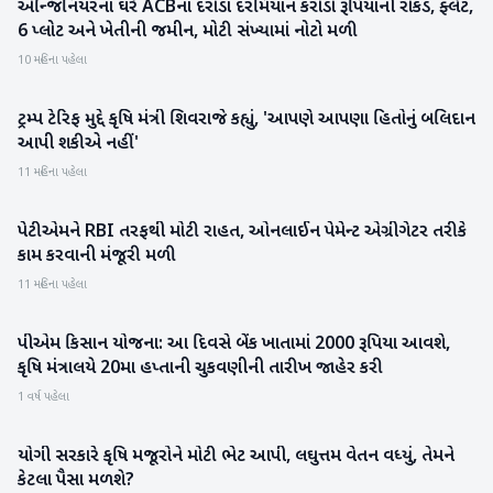
એન્જિનિયરના ઘરે ACBના દરોડા દરમિયાન કરોડો રૂપિયાની રોકડ, ફ્લેટ,
રાષ્ટ્રીય
6 પ્લોટ અને ખેતીની જમીન, મોટી સંખ્યામાં નોટો મળી
10 મહિના પહેલા
ટ્રમ્પ ટેરિફ મુદ્દે કૃષિ મંત્રી શિવરાજે કહ્યું, 'આપણે આપણા હિતોનું બલિદાન
રાષ્ટ્રીય
આપી શકીએ નહીં'
11 મહિના પહેલા
પેટીએમને RBI તરફથી મોટી રાહત, ઓનલાઈન પેમેન્ટ એગ્રીગેટર તરીકે
રાષ્ટ્રીય
કામ કરવાની મંજૂરી મળી
11 મહિના પહેલા
પીએમ કિસાન યોજના: આ દિવસે બેંક ખાતામાં 2000 રૂપિયા આવશે,
રાષ્ટ્રીય
કૃષિ મંત્રાલયે 20મા હપ્તાની ચુકવણીની તારીખ જાહેર કરી
1 વર્ષ પહેલા
યોગી સરકારે કૃષિ મજૂરોને મોટી ભેટ આપી, લઘુત્તમ વેતન વધ્યું, તેમને
રાષ્ટ્રીય
કેટલા પૈસા મળશે?