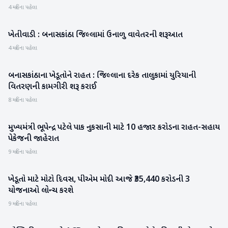
4 મહિના પહેલા
ખેતીવાડી : બનાસકાંઠા જિલ્લામાં ઉનાળુ વાવેતરની શરૂઆત
બનાસકાંઠા
4 મહિના પહેલા
બનાસકાંઠાના ખેડૂતોને રાહત : જિલ્લાના દરેક તાલુકામાં યુરિયાની
બનાસકાંઠા
વિતરણની કામગીરી શરૂ કરાઈ
8 મહિના પહેલા
મુખ્યમંત્રી ભૂપેન્દ્ર પટેલે પાક નુકસાની માટે 10 હજાર કરોડના રાહત-સહાય
ગુજરાત
પેકેજની જાહેરાત
9 મહિના પહેલા
ખેડૂતો માટે મોટો દિવસ, પીએમ મોદી આજે ₹35,440 કરોડની 3
બિઝનેસ
યોજનાઓ લોન્ચ કરશે
9 મહિના પહેલા