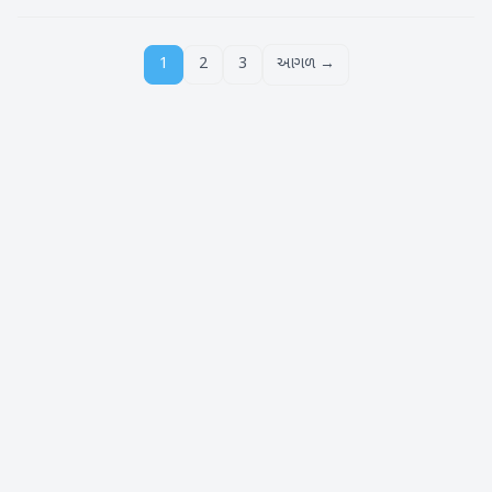
1
2
3
આગળ →