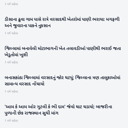
1 વર્ષ પહેલા
ડીસાના ઢુવા ગામ પાસે રાત્રે વરસાદથી ખેતરોમાં પાણી ભરાયા: મગફળી
બનાસકાંઠા
અને જુવારના પાકને નુકસાન
1 વર્ષ પહેલા
જિલ્લામાં બનાવેલી મોટાભાગની ખેત તલાવડીઓ પાણીથી ભરાઈ જતા
બનાસકાંઠા
ખેડૂતોમાં ખુશી
1 વર્ષ પહેલા
બનાસકાંઠા જિલ્લામાં વરસાદનું જોર ઘટયું; જિલ્લાના ત્રણ તાલુકાઓમાં
બનાસકાંઠા
સામાન્ય વરસાદ નોંધાયો
1 વર્ષ પહેલા
'આમ કે આમ ઓર ગુટલી કે ભી દામ' જેવો ઘાટ ઘડાયો; બાજરીના
બનાસકાંઠા
પુળાની છેક રાજસ્થાન સુધી માંગ
1 વર્ષ પહેલા