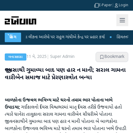
E-Paper
|
Login
ીક્ષા લીકના આરોપો પર રાહુલ ગાંધીએ કેન્દ્ર પર પ્રહાર કર્યા
બ્રેકિંગ
●
હિંમતનગરમાં રહસ્યમ
11 મે, 2025
|
Super Admin
Bookmark
બનાસકાંઠા
જીવનસાથી ગુમાવ્યા બાદ પણ હાર ન માની; સરાલ ગામના
વારીબેન સમાજ માટે પ્રેરણાસ્ત્રોત બન્યા
બાળકોના ઉજવ્વલ ભવિષ્ય માટે ઘરનો તમામ ભાર પોતાના ખભે
ઉપાડયા;
ગઈકાલનો દિવસ વિશ્વભરમાં માતૃ દિવસ તરીકે ઉજવાયો હતો
ત્યારે ધાનેરા તાલુકાના સરાલ ગામના વારીબેન ચૌધરીએ પોતાના
જીવનસાથીને ગુમાવ્યા બાદ પણ હાર ન માની પોતાના બે બાળકોના
બાળકોના ઉજવ્વલ ભવિષ્ય માટે ઘરનો તમામ ભાર પોતાના ખભે ઉપાડી