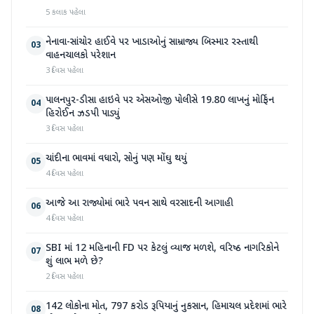
5 કલાક પહેલા
નેનાવા-સાંચોર હાઈવે પર ખાડાઓનું સામ્રાજ્ય બિસ્માર રસ્તાથી
03
વાહનચાલકો પરેશાન
3 દિવસ પહેલા
પાલનપુર-ડીસા હાઇવે પર એસઓજી પોલીસે 19.80 લાખનું મોર્ફિન
04
હિરોઈન ઝડપી પાડ્યું
3 દિવસ પહેલા
ચાંદીના ભાવમાં વધારો, સોનું પણ મોંઘુ થયું
05
4 દિવસ પહેલા
આજે આ રાજ્યોમાં ભારે પવન સાથે વરસાદની આગાહી
06
4 દિવસ પહેલા
SBI માં 12 મહિનાની FD પર કેટલું વ્યાજ મળશે, વરિષ્ઠ નાગરિકોને
07
શું લાભ મળે છે?
2 દિવસ પહેલા
142 લોકોના મોત, 797 કરોડ રૂપિયાનું નુકસાન, હિમાચલ પ્રદેશમાં ભારે
08