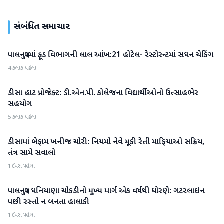
સંબંધિત સમાચાર
પાલનપુરમાં ફૂડ વિભાગની લાલ આંખ:21 હોટેલ- રેસ્ટોરન્ટમાં સઘન ચેકિંગ
બનાસકાંઠા
4 કલાક પહેલા
ડીસા હાટ પ્રોજેક્ટ: ડી.એન.પી. કોલેજના વિદ્યાર્થીઓનો ઉત્સાહભેર
બનાસકાંઠા
સહયોગ
5 કલાક પહેલા
ડીસામાં બેફામ ખનીજ ચોરી: નિયમો નેવે મૂકી રેતી માફિયાઓ સક્રિય,
બનાસકાંઠા
તંત્ર સામે સવાલો
1 દિવસ પહેલા
પાલનપુર ધનિયાણા ચોકડીનો મુખ્ય માર્ગ એક વર્ષથી ધોરણે: ગટરલાઇન
બનાસકાંઠા
પછી રસ્તો ન બનતા હાલાકી
1 દિવસ પહેલા