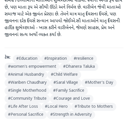
સમગ્ર જિલ્લામાંની માતાઓને શુભેચ્છાઓ પાઠવી. સ્ત્રીના અનેક રૂપ હોય
છે, પણ માતા રૂપ એ સૌથી ઊંડો અને નિર્મલ છે. વારીબેન જેવી માતાઓ
સમાજ માટે એક જીવંત પ્રેરણા છે. તેમને માત્ર માતૃ દિવસના દિવસે, પણ
જીવનના દરેક દિવસે સન્માન આપવો જોઈએ.સૌ માતાઓને માતૃ દિવસની
હાર્દિક શુભેચ્છાઓ - ખાસ કરીને વારીબેનને, જેમણે સાહસ, પ્રેમ અને
જીવનનાં સત્ય અર્થો વ્યક્ત કર્યા છે.
ટેગ્સ:
#
Education
#
Inspiration
#
resilience
#
women's empowerment
#
Dhanera Taluka
#
Animal Husbandry
#
Child Welfare
#
Wariben Chaudhary
#
Saral Village
#
Mother's Day
#
Single Motherhood
#
Family Sacrifice
#
Community Tribute
#
Courage and Love
#
Life After Loss
#
Local Hero
#
Tribute to Mothers
#
Personal Sacrifice
#
Strength in Adversity