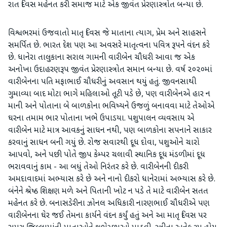
રાત દિવસ મહેનત કરી સમાજ માટે એક જીવંત પ્રેરણાસ્ત્રોત બન્યા છે.
વિશ્વભરમાં ઉજવાતો માતૃ દિવસ જે માતાના ત્યાગ, પ્રેમ અને સાહસને
સમર્પિત છે. ભારત દેશ પણ આ અવસરે માતૃત્વના પવિત્ર રૂપને વંદન કરે
છે. ધાનેરા તાલુકાના સરાલ ગામની વારીબેન ચૌધરી આવા જ એક
અનોખા ઉદાહરણરૂપ જીવંત પ્રેરણાસ્ત્રોત સમાન બન્યા છે. વર્ષ ૨૦૨૦માં
વારીબેનના પતિ મફાભાઈ ચૌધરીનું અવસાન થયું હતું. જીવનસાથી
ગુમાવ્યા બાદ મોટા ભાગે મહિલાઓ તૂટી પડે છે, પણ વારીબેનએ હાર ન
માની અને પોતાના બે બાળકોના ભવિષ્યને ઉજળું બનાવવા માટે તેઓએ
ઘરના તમામ ભાર પોતાના ખભે ઉપાડયા. પશુપાલન વ્યવસાય એ
વારીબેન માટે માત્ર આવકનું સાધન નથી, પણ બાળકોના સપનાને સાકાર
કરવાનું સાધન બની ગયું છે. રોજ સવારથી દૂધ દોવા, પશુઓને ચારો
આપવો, અને પછી પોતે જીપ કેમ્પર ચલાવી સ્થાનિક દૂધ મંડળીમાં દૂધ
ભરાવવાનું કામ - આ બધું તેઓ નિરંતર કરે છે. વારીબેનની દીકરી
અમદાવાદમાં અભ્યાસ કરે છે અને નાનો દીકરો ધાનેરામાં અભ્યાસ કરે છે.
બંનેને શ્રેષ્ઠ શિક્ષણ મળે અને પિતાની ખોટ ન પડે તે માટે વારીબેન સતત
મહેનત કરે છે. બનાસડેરીના ઝોનલ અધિકારી નારણભાઈ ચૌધરીએ પણ
વારીબેનના ઘેર જઈ તેમના કાર્યને વંદન કર્યું હતું અને આ માતૃ દિવસ પર