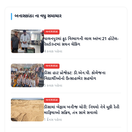
બનાસકાંઠા
ના વધુ સમાચાર
બનાસકાંઠા
પાલનપુરમાં ફૂડ વિભાગની લાલ આંખ:21 હોટેલ-
રેસ્ટોરન્ટમાં સઘન ચેકિંગ
4 કલાક પહેલા
બનાસકાંઠા
ડીસા હાટ પ્રોજેક્ટ: ડી.એન.પી. કોલેજના
વિદ્યાર્થીઓનો ઉત્સાહભેર સહયોગ
5 કલાક પહેલા
બનાસકાંઠા
ડીસામાં બેફામ ખનીજ ચોરી: નિયમો નેવે મૂકી રેતી
માફિયાઓ સક્રિય, તંત્ર સામે સવાલો
1 દિવસ પહેલા