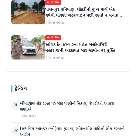
બનાસકાંઠા
પાલનપુર ધનિયાણા ચોકડીનો મુખ્ય માર્ગ એક
વર્ષથી ધોરણે: ગટરલાઇન પછી રસ્તો ન બનતા
હાલાકી
1 દિવસ પહેલા
બનાસકાંઠા
ઓગડ દેવ દરબારના મહંત બલદેવગિરી
મહારાજની અટકાયત બાદ જામીન પર મુક્તિ
1 દિવસ પહેલા
ટ્રેન્ડિંગ
ખીમાણામાં જાહેર રસ્તા પર ગંદા પાણીનો નિકાલ, વેપારીઓ આકરા
01
પાણીએ
1 દિવસ પહેલા
IAF વિંગ કમાન્ડર હનીટ્રેપમાં ફસાયા, સંવેદનશીલ માહિતી લીક કરવાનો
02
આરોપ