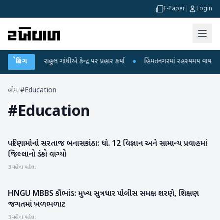
E-Paper
|
Login
પો પર રાહુલ ગાંધીએ કેન્દ્ર પર પ્રહાર કર્યા
બ્રેકિંગ
●
હિંમતનગરમાં રહસ્યમય વાયરસ કે ચાં
હોમ
/
#Education
#
Education
પરિણામોનો સરતાજ બનાસકાંઠા: ધો. 12 વિજ્ઞાન અને સામાન્ય પ્રવાહમાં
બનાસકાંઠા
જિલ્લાનો ડંકો વાગ્યો
3 મહિના પહેલા
HNGU MBBS કૌભાંડ: મુખ્ય સુત્રધાર પોલીસ સમક્ષ શરણે, શિક્ષણ
પાટણ
જગતમાં ખળભળાટ
3 મહિના પહેલા