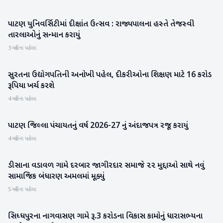
પાટણ યુનિવર્સિટીમાં દીક્ષાંત ઉત્સવ : રાજ્યપાલના હસ્તે તેજસ્વી
પાટણ
તારલાઓનું સન્માન કરાયું
3 મહિના પહેલા
સુરતના ઉદ્યોગપતિની અનોખી પહેલ, દીકરીઓના શિક્ષણ માટે 16 કરોડ
ગુજરાત
રૂપિયા ખર્ચ કરશે
4 મહિના પહેલા
પાટણ જિલ્લા પંચાયતનું વર્ષ 2026-27 નું અંદાજપત્ર રજૂ કરાયું
પાટણ
4 મહિના પહેલા
ડીસાના વડાવળ ગામે દરબાર જાગીરદાર સમાજે ૨૨ મુદ્દાઓ સાથે નવું
બનાસકાંઠા
સામાજિક બંધારણ અમલમાં મૂક્યું
5 મહિના પહેલા
સિધ્ધપુરના નાગવાસણ ગામે રૂ.3 કરોડના વિકાસ કામોનું ધારાસભ્યના
પાટણ