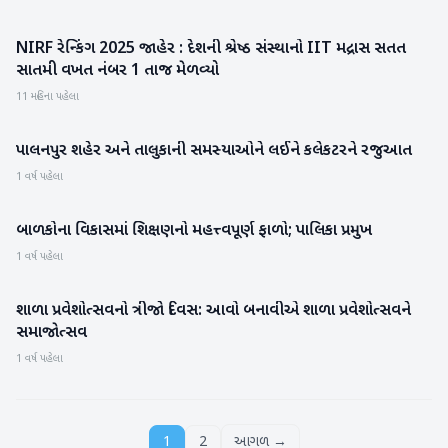
NIRF રેન્કિંગ 2025 જાહેર : દેશની શ્રેષ્ઠ સંસ્થાનો IIT મદ્રાસ સતત
રાષ્ટ્રીય
સાતમી વખત નંબર 1 તાજ મેળવ્યો
11 મહિના પહેલા
પાલનપુર શહેર અને તાલુકાની સમસ્યાઓને લઈને કલેકટરને રજુઆત
બનાસકાંઠા
1 વર્ષ પહેલા
બાળકોના વિકાસમાં શિક્ષણનો મહત્ત્વપૂર્ણ ફાળો; પાલિકા પ્રમુખ
પાટણ
1 વર્ષ પહેલા
શાળા પ્રવેશોત્સવનો ત્રીજો દિવસ: આવો બનાવીએ શાળા પ્રવેશોત્સવને
બનાસકાંઠા
સમાજોત્સવ
1 વર્ષ પહેલા
1
2
આગળ →