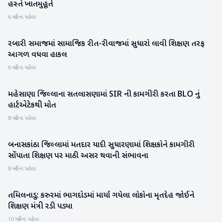
હસ્તે ખાતમુહૂર્ત
6 મહિના પહેલા
રબારી સમાજમાં સામાજિક રીત-રીવાજમાં સુધારો લાવી શિક્ષણ તરફ
બનાસકાંઠા
આગળ વધવા હાકલ
6 મહિના પહેલા
મહેસાણા જિલ્લાના સતલાસણામાં SIR ની કામગીરી કરતા BLO નું
મહેસાણા
હાર્ટએટેકથી મોત
8 મહિના પહેલા
બનાસકાંઠા જિલ્લામાં મતદાર યાદી સુધારણામાં શિક્ષકોને કામગીરી
બનાસકાંઠા
સોંપાતા શિક્ષણ પર માઠી અસર થવાની સંભાવના
8 મહિના પહેલા
તમિલનાડુ: કરુરમાં ભાગદોડમાં માર્યા ગયેલા લોકોના મૃતદેહ જોઈને
રાષ્ટ્રીય
શિક્ષણ મંત્રી રડી પડ્યા
10 મહિના પહેલા