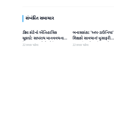
સંબંધિત સમાચાર
ડીસા કોર્ટનો ઐતિહાસિક
બનાસકાંઠા: 'અપ-ડાઉનિયા'
બનાસકાંઠા
બનાસકાંઠા
ચુકાદો: સાપરાધ માનવવધના
શિક્ષકો સાવધાન! મુસાફરી
કેસમાં ૩ આરોપીઓને ૧૦
કરતા શિક્ષકો સામે તવાઈ હ
22 કલાક પહેલા
22 કલાક પહેલા
વર્ષની કેદ અને ૬ લાખનો દંડ
ધરાશે