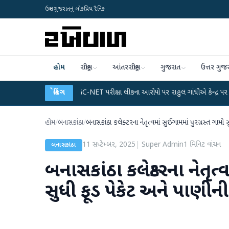
ઉત્તર ગુજરાતનું લોકપ્રિય દૈનિક
હોમ
રાષ્ટ્રીય
આંતરરાષ્ટ્રીય
ગુજરાત
ઉત્તર ગુજ
્લાન
●
UGC-NET પરીક્ષા લીકના આરોપો પર રાહુલ ગાંધીએ કેન્દ્ર પર પ્રહાર કર્યા
બ્રેકિંગ
●
હોમ
/
બનાસકાંઠા
/
બનાસકાંઠા કલેક્ટરના નેતૃત્વમાં સુઈગામમાં પુરગ્રસ્ત ગામો
11 સપ્ટેમ્બર, 2025
|
Super Admin
1
મિનિટ વાંચન
બનાસકાંઠા
બનાસકાંઠા કલેક્ટરના નેતૃત્
સુધી ફૂડ પેકેટ અને પાણીન