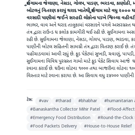
સુઈગામના જેલાણા, નેસડા, ગોલપ, પાડણ, ભરડવા, કાણોઠી, મમ
બોટલનું વિતરણ કરાયું
થરાદ ખાતેથી સુઈગામ માટે વધુ ૨૦૦૦
વરસાદી પાણીમાં જઈને સરહદી લોકોના પડખે જિલ્લા વહીવટી ત
ભાભર, વાવ અને થરાદ તાલુકામાં વરસાદને પગલે અસરગ્રસ્ત થ
તંત્ર દ્વારા રાઉન્ડ ધ કલોક કામગીરી થઈ રહી છે. સુઈગામના 
રહી છે. સુઈગામના જેલાણા, નેસડા, ગોલપ, પાડણ, ભરડવા, કાણ
પાણીની બોટલ સહિતની સામગ્રી તંત્ર દ્વારા વિતરણ કરાઈ છે. તંત
પહોંચાડવામાં આવી રહ્યું છે. ફૂડ પેકેટમાં સુખડી, ચવાણું, પાપ
સુઈગામના વિવિધ પુરગ્રસ્ત ગામો માટે ફૂડ પેકેટ સિવાય આજે
રવાના કરાઈ છે. ઘઉંના લોટના ૧૦૦૦ તથા બાજરીના લોટના ૧૦૦૦ મ
વિસ્તાર માટે રવાના કરાયા છે. આ સિવાય વધુ ૨૪૦૦૦ પાણીની
ટેગ્સ:
#
vav
#
tharad
#
bhabhar
#
humanitarian 
#
Banaskantha Collector Mihir Patel
#
Flood-Affect
#
Emergency Food Distribution
#
Round-the-Clock 
#
Food Packets Delivery
#
House-to-House Relief