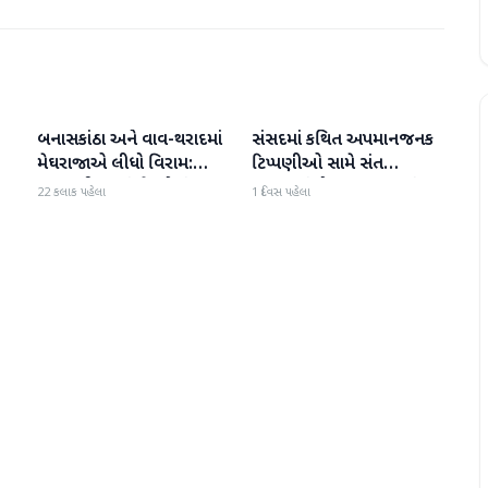
બનાસકાંઠા અને વાવ-થરાદમાં
સંસદમાં કથિત અપમાનજનક
બનાસકાંઠા
બનાસકાંઠા
મેઘરાજાએ લીધો વિરામ:
ટિપ્પણીઓ સામે સંત
ાથ
ઉઘાડ નીકળતાં ખેડૂતોમાં
સમાજમાં રોષ: પાલનપુરમાં
22 કલાક પહેલા
1 દિવસ પહેલા
આનંદનો માહોલ
VHP સાથે મળીને અધિક
કલેક્ટરને આવેદનપત્ર આપ્યું