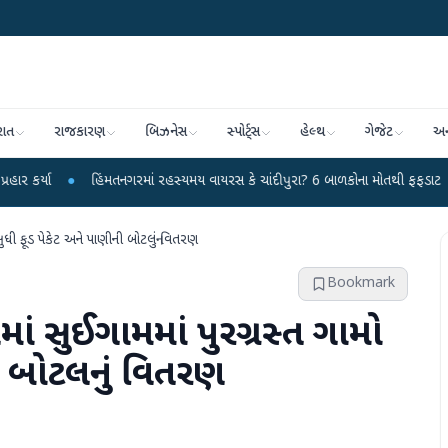
રાત
રાજકારણ
બિઝનેસ
સ્પોર્ટ્સ
હેલ્થ
ગેજેટ
અન
હિંમતનગરમાં રહસ્યમય વાયરસ કે ચાંદીપુરા? 6 બાળકોના મોતથી ફફડાટ
●
હવામાન વ
 સુધી ફૂડ પેકેટ અને પાણીની બોટલનું વિતરણ
Bookmark
વમાં સુઈગામમાં પુરગ્રસ્ત ગામો
ી બોટલનું વિતરણ