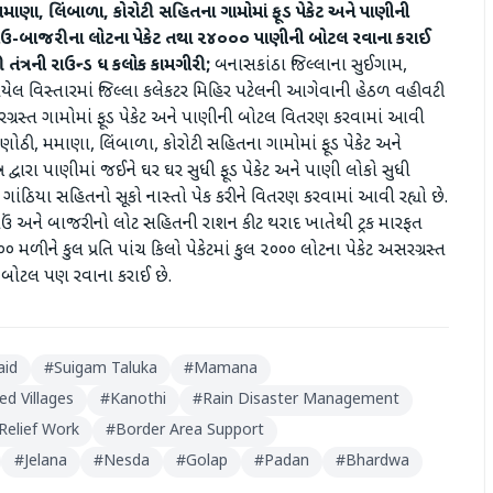
ાણા, લિંબાળા, કોરોટી સહિતના ગામોમાં ફૂડ પેકેટ અને પાણીની
 ઘઉ-બાજરીના લોટના પેકેટ તથા ૨૪૦૦૦ પાણીની બોટલ રવાના કરાઈ
ંત્રની રાઉન્ડ ધ કલોક કામગીરી;
બનાસકાંઠા જિલ્લાના સુઈગામ,
યેલ વિસ્તારમાં જિલ્લા કલેકટર મિહિર પટેલની આગેવાની હેઠળ વહીવટી
અસરગ્રસ્ત ગામોમાં ફૂડ પેકેટ અને પાણીની બોટલ વિતરણ કરવામાં આવી
ોઠી, મમાણા, લિંબાળા, કોરોટી સહિતના ગામોમાં ફૂડ પેકેટ અને
્ર દ્વારા પાણીમાં જઈને ઘર ઘર સુધી ફૂડ પેકેટ અને પાણી લોકો સુધી
ડી, ગાંઠિયા સહિતનો સૂકો નાસ્તો પેક કરીને વિતરણ કરવામાં આવી રહ્યો છે.
 ઘઉં અને બાજરીનો લોટ સહિતની રાશન કીટ થરાદ ખાતેથી ટ્રક મારફત
ળીને કુલ પ્રતિ પાંચ કિલો પેકેટમાં કુલ ૨૦૦૦ લોટના પેકેટ અસરગ્રસ્ત
 બોટલ પણ રવાના કરાઈ છે.
aid
#
Suigam Taluka
#
Mamana
ed Villages
#
Kanothi
#
Rain Disaster Management
Relief Work
#
Border Area Support
#
Jelana
#
Nesda
#
Golap
#
Padan
#
Bhardwa