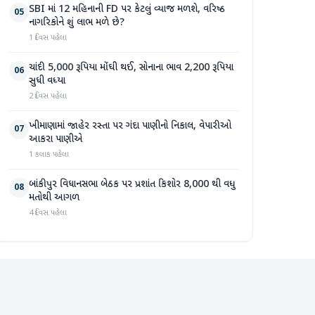
SBI માં 12 મહિનાની FD પર કેટલું વ્યાજ મળશે, વરિષ્ઠ
05
નાગરિકોને શું લાભ મળે છે?
1 દિવસ પહેલા
ચાંદી 5,000 રૂપિયા મોંઘી થઈ, સોનાના ભાવ 2,200 રૂપિયા
06
સુધી વધ્યા
2 દિવસ પહેલા
ખીમાણામાં જાહેર રસ્તા પર ગંદા પાણીનો નિકાલ, વેપારીઓ
07
આકરા પાણીએ
1 કલાક પહેલા
બાંકીપુર વિધાનસભા બેઠક પર પ્રશાંત કિશોર 8,000 થી વધુ
08
મતોથી આગળ
4 દિવસ પહેલા