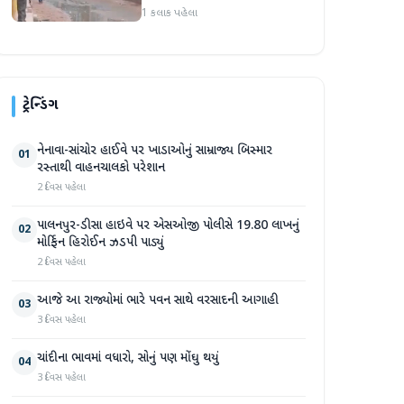
આકરા પાણીએ
1 કલાક પહેલા
ટ્રેન્ડિંગ
નેનાવા-સાંચોર હાઈવે પર ખાડાઓનું સામ્રાજ્ય બિસ્માર
01
રસ્તાથી વાહનચાલકો પરેશાન
2 દિવસ પહેલા
પાલનપુર-ડીસા હાઇવે પર એસઓજી પોલીસે 19.80 લાખનું
02
મોર્ફિન હિરોઈન ઝડપી પાડ્યું
2 દિવસ પહેલા
આજે આ રાજ્યોમાં ભારે પવન સાથે વરસાદની આગાહી
03
3 દિવસ પહેલા
ચાંદીના ભાવમાં વધારો, સોનું પણ મોંઘુ થયું
04
3 દિવસ પહેલા