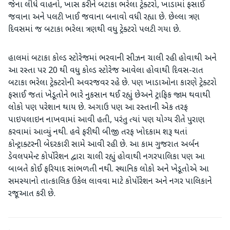
જેના લીધે વાહનો, ખાસ કરીને બટાકા ભરેલા ટ્રેક્ટરો, ખાડામાં ફસાઈ
જવાના અને પલટી ખાઈ જવાના બનાવો વધી રહ્યા છે. છેલ્લા ત્રણ
દિવસમાં જ બટાકા ભરેલા ત્રણથી વધુ ટ્રેક્ટરો પલટી ગયા છે.
હાલમાં બટાકા કોલ્ડ સ્ટોરેજમાં ભરવાની સીઝન ચાલી રહી હોવાથી અને
આ રસ્તા પર 20 થી વધુ કોલ્ડ સ્ટોરેજ આવેલા હોવાથી દિવસ-રાત
બટાકા ભરેલા ટ્રેક્ટરોની અવરજવર રહે છે. પણ ખાડાઓના કારણે ટ્રેક્ટરો
ફસાઈ જતાં ખેડૂતોને ભારે નુકસાન થઈ રહ્યું છેઅને ટ્રાફિક જામ થવાથી
લોકો પણ પરેશાન થાય છે. અગાઉ પણ આ રસ્તાની એક તરફ
પાઇપલાઇન નાખવામાં આવી હતી, પરંતુ ત્યાં પણ યોગ્ય રીતે પુરાણ
કરવામાં આવ્યું નથી. હવે ફરીથી બીજી તરફ ખોદકામ શરૂ થતાં
કોન્ટ્રાક્ટરની બેદરકારી સામે આવી રહી છે. આ કામ ગુજરાત અર્બન
ડેવલપમેન્ટ કોર્પોરેશન દ્વારા ચાલી રહ્યું હોવાથી નગરપાલિકા પણ આ
બાબતે કોઈ ફરિયાદ સાંભળતી નથી. સ્થાનિક લોકો અને ખેડૂતોએ આ
સમસ્યાનો તાત્કાલિક ઉકેલ લાવવા માટે કોર્પોરેશન અને નગર પાલિકાને
રજૂઆત કરી છે.