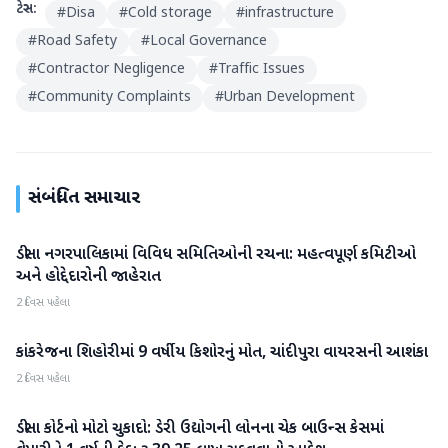
ટેગ્સ:
#
Disa
#
Cold storage
#
infrastructure
#
Road Safety
#
Local Governance
#
Contractor Negligence
#
Traffic Issues
#
Community Complaints
#
Urban Development
સંબંધિત સમાચાર
ડીસા નગરપાલિકામાં વિવિધ સમિતિઓની રચના: મહત્વપૂર્ણ કમિટીઓ
બનાસકાંઠા
અને હોદ્દેદારોની જાહેરાત
2 દિવસ પહેલા
કાંકરેજના શિહોરીમાં 9 વર્ષીય કિશોરનું મોત, ચાંદીપુરા વાયરસની આશંકા
બનાસકાંઠા
2 દિવસ પહેલા
ડીસા કોર્ટનો મોટો ચુકાદો: ડેરી ઉદ્યોગની લોનના ચેક બાઉન્સ કેસમાં
બનાસકાંઠા