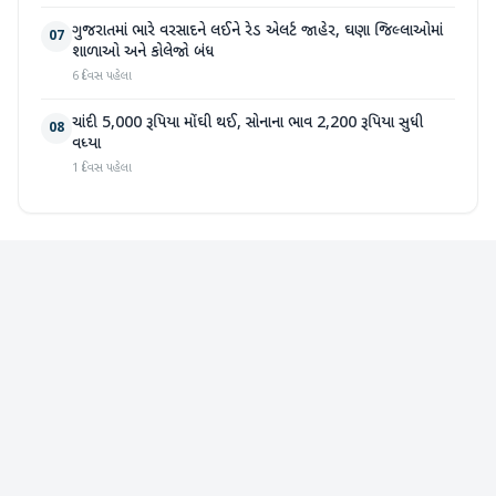
ગુજરાતમાં ભારે વરસાદને લઈને રેડ એલર્ટ જાહેર, ઘણા જિલ્લાઓમાં
07
શાળાઓ અને કોલેજો બંધ
6 દિવસ પહેલા
ચાંદી 5,000 રૂપિયા મોંઘી થઈ, સોનાના ભાવ 2,200 રૂપિયા સુધી
08
વધ્યા
1 દિવસ પહેલા