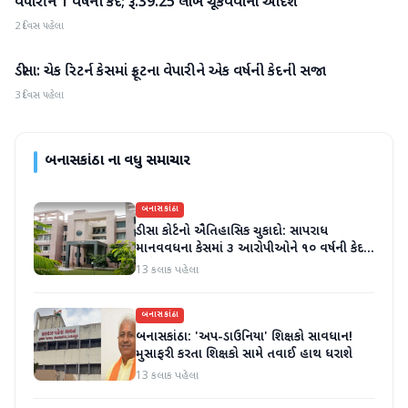
વેપારીને 1 વર્ષની કેદ; રૂ.39.25 લાખ ચૂકવવાનો આદેશ
2 દિવસ પહેલા
ડીસા: ચેક રિટર્ન કેસમાં ફ્રૂટના વેપારીને એક વર્ષની કેદની સજા
બનાસકાંઠા
3 દિવસ પહેલા
બનાસકાંઠા
ના વધુ સમાચાર
બનાસકાંઠા
ડીસા કોર્ટનો ઐતિહાસિક ચુકાદો: સાપરાધ
માનવવધના કેસમાં ૩ આરોપીઓને ૧૦ વર્ષની કેદ
અને ૬ લાખનો દંડ
13 કલાક પહેલા
બનાસકાંઠા
બનાસકાંઠા: 'અપ-ડાઉનિયા' શિક્ષકો સાવધાન!
મુસાફરી કરતા શિક્ષકો સામે તવાઈ હાથ ધરાશે
13 કલાક પહેલા