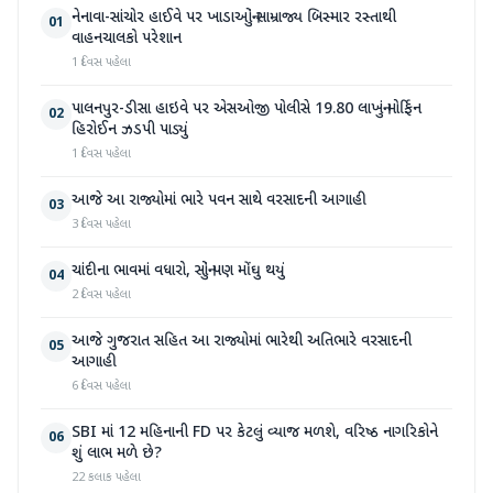
નેનાવા-સાંચોર હાઈવે પર ખાડાઓનું સામ્રાજ્ય બિસ્માર રસ્તાથી
01
વાહનચાલકો પરેશાન
1 દિવસ પહેલા
પાલનપુર-ડીસા હાઇવે પર એસઓજી પોલીસે 19.80 લાખનું મોર્ફિન
02
હિરોઈન ઝડપી પાડ્યું
1 દિવસ પહેલા
આજે આ રાજ્યોમાં ભારે પવન સાથે વરસાદની આગાહી
03
3 દિવસ પહેલા
ચાંદીના ભાવમાં વધારો, સોનું પણ મોંઘુ થયું
04
2 દિવસ પહેલા
આજે ગુજરાત સહિત આ રાજ્યોમાં ભારેથી અતિભારે વરસાદની
05
આગાહી
6 દિવસ પહેલા
SBI માં 12 મહિનાની FD પર કેટલું વ્યાજ મળશે, વરિષ્ઠ નાગરિકોને
06
શું લાભ મળે છે?
22 કલાક પહેલા