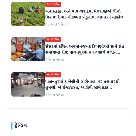
બનાસકાંઠા
બનાસકાંઠા અને વાવ-થરાદમાં મેઘરાજાએ લીધો
વિરામ: ઉઘાડ નીકળતાં ખેડૂતોમાં આનંદનો માહોલ
13 કલાક પહેલા
બનાસકાંઠા
સંસદમાં કથિત અપમાનજનક ટિપ્પણીઓ સામે સંત
સમાજમાં રોષ: પાલનપુરમાં VHP સાથે મળીને
અધિક કલેક્ટરને આવેદનપત્ર આપ્યું
1 દિવસ પહેલા
બનાસકાંઠા
પાલનપુરમાં દાબેલીની લારીવાળા પર તલવારથી
હુમલો: બે ઈજાગ્રસ્ત, આરોપી સામે કડક
કાર્યવાહીની માંગ
1 દિવસ પહેલા
ટ્રેન્ડિંગ