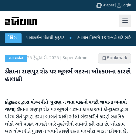
E-Paper
|
Login
દીપુરા? 6 બાળકોના મોતથી ફફડાટ
બ્રેકિંગ
●
હવામાન વિભાગે 18 રાજ્યો માટે ભારે વરસાદની 
25 ફેબ્રુઆરી, 2025
|
Super Admin
Bookmark
બનાસકાંઠા
ડીસાના રાણપુર રોડ પર ભૂગર્ભ ગટરના ખોદકામના કારણે
હાલાકી
કોન્ટ્રાક્ટર દ્વારા યોગ્ય રીતે પુરાણ ન થતા વાહનો પલટી જવાના બનાવો
વધ્યા;
ડીસાના રાણપુર રોડ પર ભૂગર્ભ ગટરના કામકાજમાં કોન્ટ્રાક્ટર દ્વારા
યોગ્ય રીતે પુરાણ કરવા બાબતે ચાલી રહેલી બેદરકારીને કારણે સ્થાનિક
લોકો અને વાહન ચાલકો ભારે મુશ્કેલીનો સામનો કરી રહ્યા છે. ખોદકામ
બાદ યોગ્ય રીતે પુરાણ ન થવાને કારણે રસ્તા પર મોટા ખાડા પડી ગયા છે,