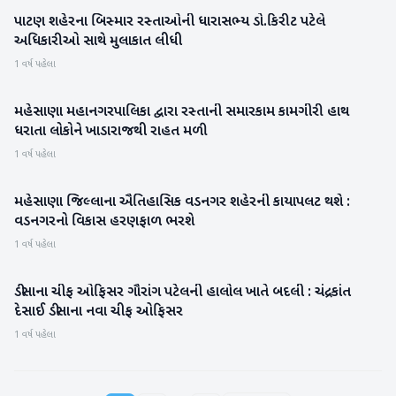
પાટણ શહેરના બિસ્માર રસ્તાઓની ધારાસભ્ય ડો.કિરીટ પટેલે
પાટણ
અધિકારીઓ સાથે મુલાકાત લીધી
1 વર્ષ પહેલા
મહેસાણા મહાનગરપાલિકા દ્વારા રસ્તાની સમારકામ કામગીરી હાથ
મહેસાણા
ધરાતા લોકોને ખાડારાજથી રાહત મળી
1 વર્ષ પહેલા
મહેસાણા જિલ્લાના ઐતિહાસિક વડનગર શહેરની કાયાપલટ થશે :
પાટણ
વડનગરનો વિકાસ હરણફાળ ભરશે
1 વર્ષ પહેલા
ડીસાના ચીફ ઓફિસર ગૌરાંગ પટેલની હાલોલ ખાતે બદલી : ચંદ્રકાંત
બનાસકાંઠા
દેસાઈ ડીસાના નવા ચીફ ઓફિસર
1 વર્ષ પહેલા