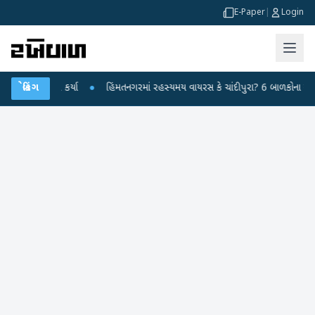
E-Paper
|
Login
ર પ્રહાર કર્યા
બ્રેકિંગ
●
હિંમતનગરમાં રહસ્યમય વાયરસ કે ચાંદીપુરા? 6 બાળકોના મોતથી ફફ