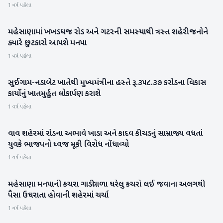
1 વર્ષ પહેલા
મહેસાણામાં ખખડધજ રોડ અને ગટરની સમસ્યાથી ત્રસ્ત શહેરીજનોને
મહેસાણા
ક્યારે છુટકારો આપશે મનપા
1 વર્ષ પહેલા
સુઈગામ-નડાબેટ ખાતેથી મુખ્યમંત્રીના હસ્તે રૂ.૩૫૮.૩૭ કરોડના વિકાસ
બનાસકાંઠા
કાર્યોનું ખાતમુર્હુત લોકાર્પણ કરાશે
1 વર્ષ પહેલા
વાવ શહેરમાં રોડના અભાવે ખાડા અને કાદવ કીચડનું સામ્રાજ્ય વધતાં
બનાસકાંઠા
યુવકે ભાજપનો ધ્વજ મૂકી વિરોધ નોંધાવ્યો
1 વર્ષ પહેલા
મહેસાણા મનપાની કચરા ગાડીવાળા ઘરેલુ કચરો લઈ જવાના અલગથી
મહેસાણા
પૈસા ઉઘરાતા હોવાની શહેરમાં ચર્ચા
1 વર્ષ પહેલા