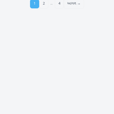
...
1
2
4
આગળ →