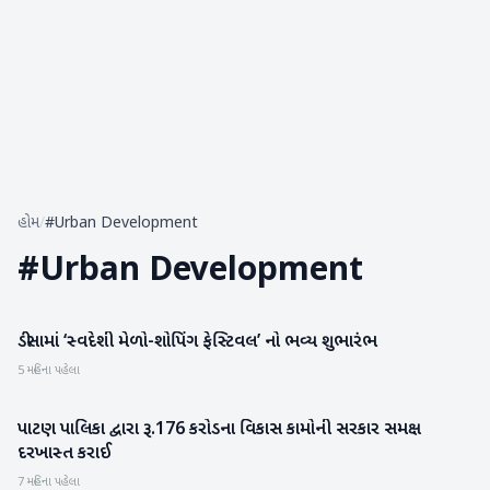
હોમ
/
#Urban Development
#
Urban Development
ડીસામાં ‘સ્વદેશી મેળો-શોપિંગ ફેસ્ટિવલ’ નો ભવ્ય શુભારંભ
બનાસકાંઠા
5 મહિના પહેલા
પાટણ પાલિકા દ્વારા રૂ.176 કરોડના વિકાસ કામોની સરકાર સમક્ષ
પાટણ
દરખાસ્ત કરાઈ
7 મહિના પહેલા