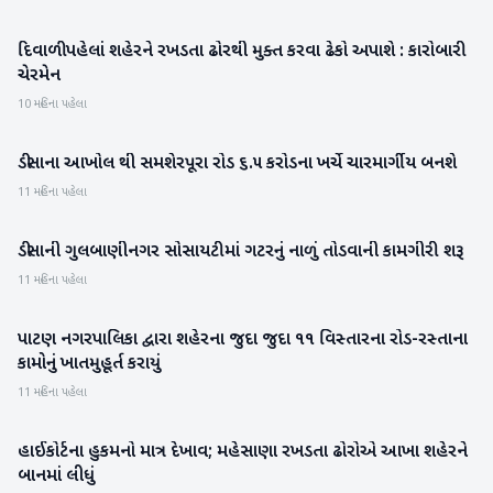
દિવાળી પહેલાં શહેરને રખડતા ઢોરથી મુક્ત કરવા ઢેકો અપાશે : કારોબારી
પાટણ
ચેરમેન
10 મહિના પહેલા
ડીસાના આખોલ થી સમશેરપૂરા રોડ ૬.૫ કરોડના ખર્ચે ચારમાર્ગીય બનશે
બનાસકાંઠા
11 મહિના પહેલા
ડીસાની ગુલબાણીનગર સોસાયટીમાં ગટરનું નાળું તોડવાની કામગીરી શરૂ
બનાસકાંઠા
11 મહિના પહેલા
પાટણ નગરપાલિકા દ્વારા શહેરના જુદા જુદા ૧૧ વિસ્તારના રોડ-રસ્તાના
પાટણ
કામોનું ખાતમુહૂર્ત કરાયું
11 મહિના પહેલા
હાઈકોર્ટના હુકમનો માત્ર દેખાવ; મહેસાણા રખડતા ઢોરોએ આખા શહેરને
મહેસાણા
બાનમાં લીધું