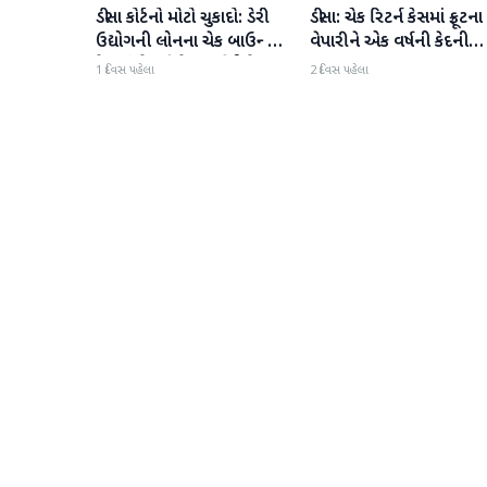
ડીસા કોર્ટનો મોટો ચુકાદો: ડેરી
ડીસા: ચેક રિટર્ન કેસમાં ફ્રૂટના
બનાસકાંઠા
બનાસકાંઠા
ઉદ્યોગની લોનના ચેક બાઉન્સ
વેપારીને એક વર્ષની કેદની
કેસમાં વેપારીને 1 વર્ષની કેદ;
સજા
1 દિવસ પહેલા
2 દિવસ પહેલા
રૂ.39.25 લાખ ચૂકવવાનો
આદેશ