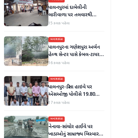
પાલનપુરમાં દાબેલીની
લારીવાળા પર તલવારથી
હુમલો: બે ઈજાગ્રસ્ત, આરોપી
15 કલાક પહેલા
સામે કડક કાર્યવાહીની માંગ
બનાસકાંઠા
પાલનપુરના ગણેશપુરા અર્બન
હેલ્થ સેન્ટર પાસે કેબલ-ટાયર
સળગાવાતા ફેલાયેલા ધુમાડાથી
16 કલાક પહેલા
લોકો પરેશાન
બનાસકાંઠા
પાલનપુર-ડીસા હાઇવે પર
એસઓજી પોલીસે 19.80
લાખનું મોર્ફિન હિરોઈન ઝડપી
17 કલાક પહેલા
પાડ્યું
બનાસકાંઠા
નેનાવા-સાંચોર હાઈવે પર
ખાડાઓનું સામ્રાજ્ય બિસ્માર