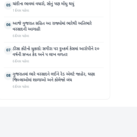
ચાંદીના ભાવમાં વધારો, સોનું પણ મોંઘુ થયું
05
1 દિવસ પહેલા
આજે ગુજરાત સહિત આ રાજ્યોમાં ભારેથી અતિભારે
06
વરસાદની આગાહી
6 દિવસ પહેલા
ડીસા કોર્ટનો ચુકાદો: સગીરા પર દુષ્કર્મ કેસમાં આરોપીને ૨૦
07
વર્ષની સખત કેદ અને ૫ લાખ વળતર
6 દિવસ પહેલા
ગુજરાતમાં ભારે વરસાદને લઈને રેડ એલર્ટ જાહેર, ઘણા
08
જિલ્લાઓમાં શાળાઓ અને કોલેજો બંધ
6 દિવસ પહેલા