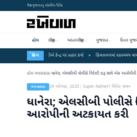
ઉત્તર ગુજરાતનું લોકપ્રિય દૈનિક
હોમ
રાષ્ટ્રીય
આંતરરાષ્ટ્રીય
ગુજરાત
ઉત્તર ગુજ
રાહુલ ગાંધીએ કેન્દ્ર પર પ્રહાર કર્યા
બ્રેકિંગ
●
હિંમતનગરમાં રહસ્યમય વાયરસ કે ચાંદીપુરા
હોમ
/
બનાસકાંઠા
/
ધાનેરા; એલસીબી પોલીસે વિદેશી દારૂ સાથે એક આરોપીન
29 ઑગસ્ટ, 2025
|
Super Admin
1
મિનિટ વાંચન
બનાસકાંઠા
ધાનેરા; એલસીબી પોલીસે વ
આરોપીની અટકાયત કરી