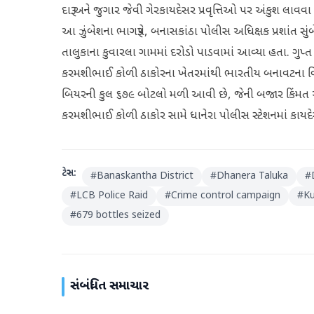
દારૂ અને જુગાર જેવી ગેરકાયદેસર પ્રવૃત્તિઓ પર અંકુશ લાવ
આ ઝુંબેશના ભાગરૂપે, બનાસકાંઠા પોલીસ અધિક્ષક પ્રશાંત સુંબ
તાલુકાના કુવારલા ગામમાં દરોડો પાડવામાં આવ્યા હતા. ગુ
કરમશીભાઈ કોળી ઠાકોરના ખેતરમાંથી ભારતીય બનાવટના વિદેશી
બિયરની કુલ ૬૭૯ બોટલો મળી આવી છે, જેની બજાર કિંમત 
કરમશીભાઈ કોળી ઠાકોર સામે ધાનેરા પોલીસ સ્ટેશનમાં કાયદ
ટેગ્સ:
#
Banaskantha District
#
Dhanera Taluka
#
#
LCB Police Raid
#
Crime control campaign
#
Ku
#
679 bottles seized
સંબંધિત સમાચાર