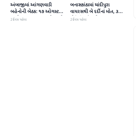
અંબાજીમાં આંગણવાડી
બનાસકાંઠામાં ચાંદીપુરા
બનાસકાંઠા
બનાસકાંઠા
બહેનોની બેઠક: ૧૭ ઓગસ્ટથી
વાયરસથી બે દર્દીનાં મોત, ૩
અચોક્કસ મુદતના આંદોલનની
પોઝિટિવ કેસથી ફફડાટ
2 દિવસ પહેલા
2 દિવસ પહેલા
ચીમકી