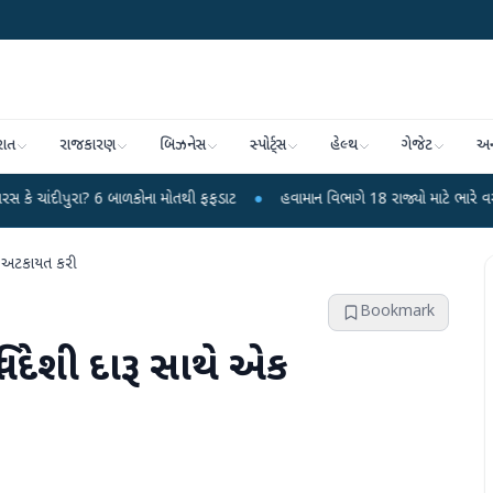
રાત
રાજકારણ
બિઝનેસ
સ્પોર્ટ્સ
હેલ્થ
ગેજેટ
અન
? 6 બાળકોના મોતથી ફફડાટ
●
હવામાન વિભાગે 18 રાજ્યો માટે ભારે વરસાદની ચેતવણી
ી અટકાયત કરી
Bookmark
િદેશી દારૂ સાથે એક