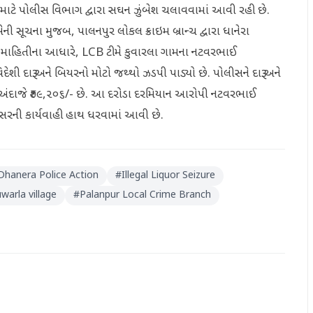
વા માટે પોલીસ વિભાગ દ્વારા સઘન ઝુંબેશ ચલાવવામાં આવી રહી છે.
ેની સૂચના મુજબ, પાલનપુર લોકલ ક્રાઇમ બ્રાન્ચ દ્વારા ધાનેરા
પ્ત માહિતીના આધારે, LCB ટીમે કુવારલા ગામના નટવરભાઈ
 દારૂ અને બિયરનો મોટો જથ્થો ઝડપી પાડ્યો છે. પોલીસને દારૂ અને
અંદાજે ₹૭૯,૨૦૬/- છે. આ દરોડા દરમિયાન આરોપી નટવરભાઈ
ેસરની કાર્યવાહી હાથ ધરવામાં આવી છે.
Dhanera Police Action
#
Illegal Liquor Seizure
warla village
#
Palanpur Local Crime Branch