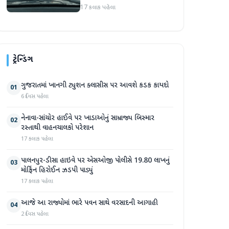
રસ્તાથી વાહનચાલકો પરેશાન
17 કલાક પહેલા
ટ્રેન્ડિંગ
ગુજરાતમાં ખાનગી ટ્યુશન ક્લાસીસ પર આવશે કડક કાયદો
01
6 દિવસ પહેલા
નેનાવા-સાંચોર હાઈવે પર ખાડાઓનું સામ્રાજ્ય બિસ્માર
02
રસ્તાથી વાહનચાલકો પરેશાન
17 કલાક પહેલા
પાલનપુર-ડીસા હાઇવે પર એસઓજી પોલીસે 19.80 લાખનું
03
મોર્ફિન હિરોઈન ઝડપી પાડ્યું
17 કલાક પહેલા
આજે આ રાજ્યોમાં ભારે પવન સાથે વરસાદની આગાહી
04
2 દિવસ પહેલા