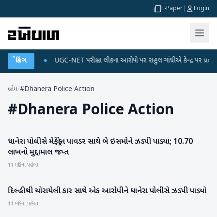
E-Paper
|
Login
 ડેટા પ્લાન
બ્રેકિંગ
●
UGC-NET પરીક્ષા લીકના આરોપો પર રાહુલ ગાંધીએ કેન્દ્ર પર પ્રહાર કર્ય
હોમ
/
#Dhanera Police Action
#
Dhanera Police Action
ધાનેરા પોલીસે મેફેડ્રોન પાવડર સાથે બે ઇસમોને ઝડપી પાડ્યા; 10.70
બનાસકાંઠા
લાખનો મુદ્દામાલ જપ્ત
11 મહિના પહેલા
દિલ્હીથી ચોરાયેલી કાર સાથે એક આરોપીને ધાનેરા પોલીસે ઝડપી પાડ્યો
બનાસકાંઠા
11 મહિના પહેલા