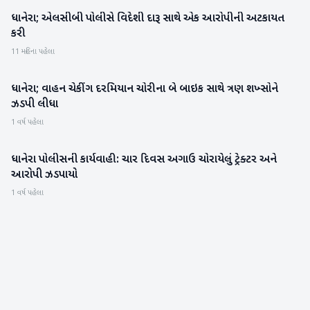
ધાનેરા; એલસીબી પોલીસે વિદેશી દારૂ સાથે એક આરોપીની અટકાયત
બનાસકાંઠા
કરી
11 મહિના પહેલા
ધાનેરા; વાહન ચેકીંગ દરમિયાન ચોરીના બે બાઇક સાથે ત્રણ શખ્સોને
બનાસકાંઠા
ઝડપી લીધા
1 વર્ષ પહેલા
ધાનેરા પોલીસની કાર્યવાહી: ચાર દિવસ અગાઉ ચોરાયેલું ટ્રેક્ટર અને
બનાસકાંઠા
આરોપી ઝડપાયો
1 વર્ષ પહેલા