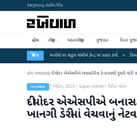
ઉત્તર ગુજરાતનું લોકપ્રિય દૈનિક
હોમ
રાષ્ટ્રીય
આંતરરાષ્ટ્રીય
ગુજરાત
ઉત્તર ગુજ
ક્ષા લીકના આરોપો પર રાહુલ ગાંધીએ કેન્દ્ર પર પ્રહાર કર્યા
બ્રેકિંગ
●
હિંમતનગરમાં રહસ્યમય
હોમ
/
બનાસકાંઠા
/
દીયોદર એએસપીએ બનાસડેરીના ટેન્કરમાંથી દુધની ચોરી કરી ખ
7 એપ્રિલ, 2025
|
Super Admin
1
મિનિટ વાંચન
બનાસકાંઠા
દીયોદર એએસપીએ બનાસડેરીના
ખાનગી ડેરીમાં વેચવાનું નેટવ