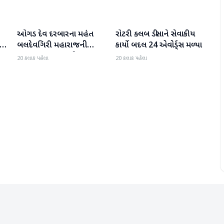
ઓગડ દેવ દરબારના મહંત
રોટરી ક્લબ ડીસાને સેવાકીય
બનાસકાંઠા
બનાસકાંઠા
:
બલદેવગિરી મહારાજની
કાર્યો બદલ 24 એવોર્ડ્સ મળ્યા
અટકાયત બાદ જામીન પર
20 કલાક પહેલા
20 કલાક પહેલા
મુક્તિ