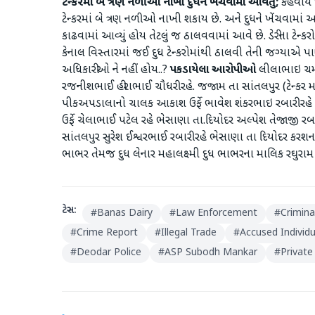
ટેન્કરમાં બે ત્રણ નળીઓ નાખી દુધને ખેંચવામાં આવતું;
કહેવાય છ
ટેન્કરમાં બે ત્રણ નળીઓ નાખી શકાય છે. અને દુધને ખેંચવામાં આવે
કાઢવામાં આવ્યું હોય તેટલું જ ઠાલવવામાં આવે છે. ડેરીના ટેન્ક
કેનાલ વિસ્તારમાં જઈ દુધ ટેન્કરોમાંથી ઠાલવી તેની જગ્યાએ
અધિકારીઓ ને નહીં હોય..?
પકડાયેલા આરોપીઓ
લીલાભાઇ ચમન
રજનીશભાઈ હીરાભાઈ ચૌધરી રહે. જજામ તા સાંતલપુર (ટેન્ક
પીકઅપડાલાનો ચાલક આકાશ ઉર્ફે ભાવેશ શંકરભાઇ રબારી રહે
ઉર્ફે ચેલાભાઈ પટેલ રહે ભેસાણા તા.દિયોદર અલ્પેશ તેજાજી રબ
સાંતલપુર સુરેશ ઈશ્વરભાઈ રબારી રહે ભેસાણા તા દિયોદર કરશન
ભાભર તેમજ દુધ લેનાર મહાલક્ષ્મી દુધ ભાભરના માલિક રઘુર
ટેગ્સ:
#
Banas Dairy
#
Law Enforcement
#
Crimina
#
Crime Report
#
Illegal Trade
#
Accused Individu
#
Deodar Police
#
ASP Subodh Mankar
#
Private