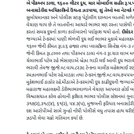
બે પીકઅપ ડાલા, ૧૬૦૦ લીટર દૂધ, ચાર મોબાઈલ સહીત રૂ.૫.પ લ
બનાસડેરીના અધિકારીઓ ઉંઘતા ઝડપાયા, શું તેઓ આ નેટવર્ક 
સુબોધમાનકર અને પોલીસ સ્ટાફ પેટ્રોલીંગ દરમ્યાન બાતમી મળેલ કે
વેચાણ થાય છે તે બાતમીના આધારે ભાભર ત્રણ રસ્તા પાસેથ
કરતાં સમગ્ર દુધનો કાળા કારોબારનો પર્દાફાશ થયો હતો.
દીયોદર
જગ્યાએ ટેન્કરમાં પાણી ભેળવી દુધ લઈ ભાભર મુકામે મહાલક્ષ્
૧૬૦૦ જેની કીંમત રૂા.૯૬ હજાર તથા પ્લાસ્ટીકના સિન્ટેક્ષ નંગ-
જેની કિંમત રૂા.૮૦૦૦ તથા પીકઅપ ડાલા નંગ-ર રૂા.ચાર લાખ મળ
ચેલાભાઈ પટેલ રહે ભેસાણાએ બ્રેઝા ગાડી લઈ આવી દુધ ભરાવી ત
ભરાવી તેમજ જીજે.૦૮.વાય.૮ર૩૯ ટેન્કના માલીક મહેશભાઈ રણ
રમઝાનભાઈ પટેલ રહે.માડકા તથા ટેન્કરનં.જીજે.૦૮.વાય.૭પપપના
મુકેશભાઈ ઠાકોર રહે.મીઠાએ ટેન્કરમાંથી દુધ કાઢી દુધની જગ્ય
મહારાજ મહાલક્ષ્મી ડેરી ભાભરવાળાને વેચાણ આપનાર હોઈ બનાસડ
વિશ્વાસધાત કરેલ હોવાની ફરીયાદ ભાભર પોલીસ સ્ટેશનમાં ગ
૩૧૭(ર),૩૧૮(૪), ૬૧(ર), પ૪.૩(પ), મુજબની ફરિયાદ બનાસડેર
દશ આરોપીઓ સામે ગુન્હો નોંધી પોલીસે વધુ તપાસ હાથ ધરી
ઝડપી લેવા ચક્રો ગતિમાન કર્યા છે.