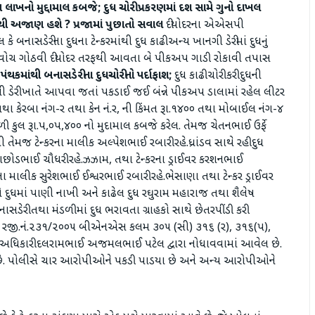
ાખનો મુદ્દામાલ કબજે; દુધ ચોરી પ્રકરણમાં દશ સામે ગુનો દાખલ
થી અજાણ હશે ? પ્રજામાં પુછાતો સવાલ
દીયોદરના એએસપી
 બનાસડેરીના દુધના ટેન્કરમાંથી દુધ કાઢી અન્ય ખાનગી ડેરીમાં દુધનું
ી વોચ ગોઠવી દીયોદર તરફથી આવતા બે પીકઅપ ગાડી રોકાવી તપાસ
 પંથકમાંથી બનાસડેરીના દુધચોરીનો પર્દાફાશ;
દુધ કાઢી ચોરી કરી દુધની
મી ડેરી ખાતે આપવા જતાં પકડાઈ જઈ બંન્ને પીકઅપ ડાલામાં રહેલ લીટર
૩ તથા કેરબા નંગ-ર તથા કેન નં.ર, ની કિંમત રૂા.૧૪૦૦ તથા મોબાઈલ નંગ-૪
ી કુલ રૂા.પ,૦પ,૪૦૦ નો મુદામાલ કબજે કરેલ. તેમજ ચેતનભાઈ ઉર્ફે
ેમજ ટેન્કરના માલીક અલ્પેશભાઈ રબારી રહે.ધ્રાંડવ સાથે રહી દુધ
છોડભાઈ ચૌધરી રહે.ઝઝામ, તથા ટેન્કરના ડ્રાઈવર કરશનભાઈ
 માલીક સુરેશભાઈ ઈશ્વરભાઈ રબારી રહે.ભેસાણા તથા ટેન્કર ડ્રાઈવર
ાએ દુધમાં પાણી નાખી અને કાઢેલ દુધ રઘુરામ મહારાજ તથા શૈલેષ
ેરી તથા મંડળીમાં દુધ ભરાવતા ગ્રાહકો સાથે છેતરપીંડી કરી
ુના રજી.નં.૨૩૧/૨૦૦૫ બીએનએસ કલમ ૩૦૫ (સી) ૩૧૬ (ર), ૩૧૬(પ),
ી અધિકારી દલરામભાઈ અજમલભાઈ પટેલ દ્વારા નોધાવવામાં આવેલ છે.
 છે. પોલીસે ચાર આરોપીઓને પકડી પાડયા છે અને અન્ય આરોપીઓને