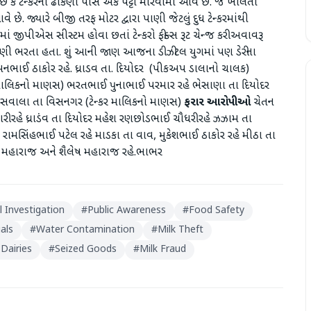
ે કે ટેન્કરના ઢાંકણા પાસે એક પટ્ટો મારવામાં આવે છે. જે ખોલતાં
 છે. જ્યારે બીજી તરફ મોટર દ્વારા પાણી જેટલું દુધ ટેન્કરમાંથી
રોમાં જીપીએસ સીસ્ટમ હોવા છતાં ટેન્કરો ફીક્સ રૂટ ચેન્જ કરી અવાવરૂ
 પાણી ભરતા હતા. શું આની જાણ આજના ડીઝીટલ યુગમાં પણ ડેરીના
ભાઈ ઠાકોર રહે. ધ્રાડવ તા. દિયોદર (પીકઅપ ડાલાનો ચાલક)
ર માલિકનો માણસ) ભરતભાઈ પુનાભાઈ પરમાર રહે ભેસાણા તા દિયોદર
 સવાલા તા વિસનગર (ટેન્કર માલિકનો માણસ)
ફરાર આરોપીઓ
ચેતન
ારી રહે ધ્રાડંવ તા દિયોદર મહેશ રણછોડભાઈ ચૌધરી રહે ઝઝામ તા
 રામસિંહભાઈ પટેલ રહે માડકા તા વાવ, મુકેશભાઈ ઠાકોર રહે મીઠા તા
ામ મહારાજ અને શૈલેષ મહારાજ રહે.ભાભર
l Investigation
#
Public Awareness
#
Food Safety
als
#
Water Contamination
#
Milk Theft
 Dairies
#
Seized Goods
#
Milk Fraud