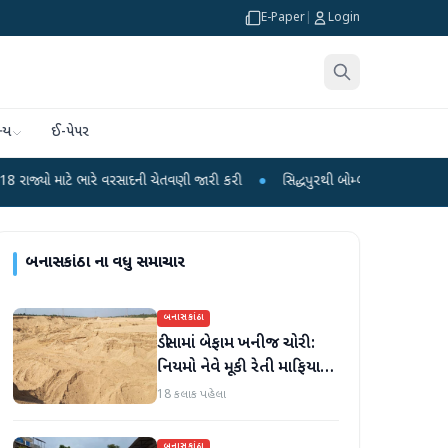
E-Paper
|
Login
્ય
ઈ-પેપર
ારે વરસાદની ચેતવણી જારી કરી
●
સિદ્ધપુરથી બોમ્બ બનાવવાની સામગ્રી સાથે જૈશના 5
બનાસકાંઠા
ના વધુ સમાચાર
બનાસકાંઠા
ડીસામાં બેફામ ખનીજ ચોરી:
નિયમો નેવે મૂકી રેતી માફિયાઓ
સક્રિય, તંત્ર સામે સવાલો
18 કલાક પહેલા
બનાસકાંઠા