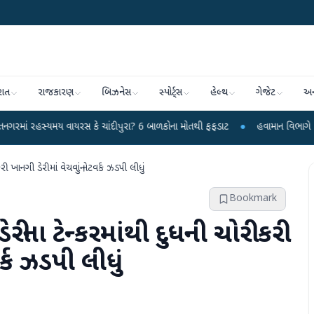
રાત
રાજકારણ
બિઝનેસ
સ્પોર્ટ્સ
હેલ્થ
ગેજેટ
અન
 વાયરસ કે ચાંદીપુરા? 6 બાળકોના મોતથી ફફડાટ
●
હવામાન વિભાગે 18 રાજ્યો માટે ભ
ાનગી ડેરીમાં વેચવાનું નેટવર્ક ઝડપી લીધું
Bookmark
 ટેન્કરમાંથી દુધની ચોરી કરી
ર્ક ઝડપી લીધું