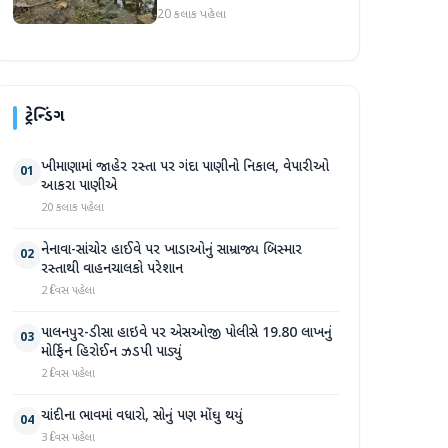
સપ્તાહમાં સેંકડો ભૂંડોના મોત
20 કલાક પહેલા
ટ્રેન્ડિંગ
ખીમાણામાં જાહેર રસ્તા પર ગંદા પાણીનો નિકાલ, વેપારીઓ
01
આકરા પાણીએ
20 કલાક પહેલા
નેનાવા-સાંચોર હાઈવે પર ખાડાઓનું સામ્રાજ્ય બિસ્માર
02
રસ્તાથી વાહનચાલકો પરેશાન
2 દિવસ પહેલા
પાલનપુર-ડીસા હાઇવે પર એસઓજી પોલીસે 19.80 લાખનું
03
મોર્ફિન હિરોઈન ઝડપી પાડ્યું
2 દિવસ પહેલા
ચાંદીના ભાવમાં વધારો, સોનું પણ મોંઘુ થયું
04
3 દિવસ પહેલા