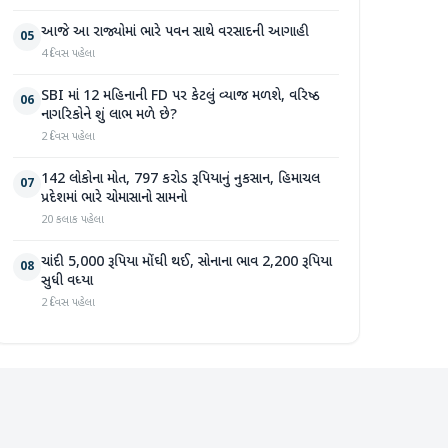
આજે આ રાજ્યોમાં ભારે પવન સાથે વરસાદની આગાહી
05
4 દિવસ પહેલા
SBI માં 12 મહિનાની FD પર કેટલું વ્યાજ મળશે, વરિષ્ઠ
06
નાગરિકોને શું લાભ મળે છે?
2 દિવસ પહેલા
142 લોકોના મોત, 797 કરોડ રૂપિયાનું નુકસાન, હિમાચલ
07
પ્રદેશમાં ભારે ચોમાસાનો સામનો
20 કલાક પહેલા
ચાંદી 5,000 રૂપિયા મોંઘી થઈ, સોનાના ભાવ 2,200 રૂપિયા
08
સુધી વધ્યા
2 દિવસ પહેલા