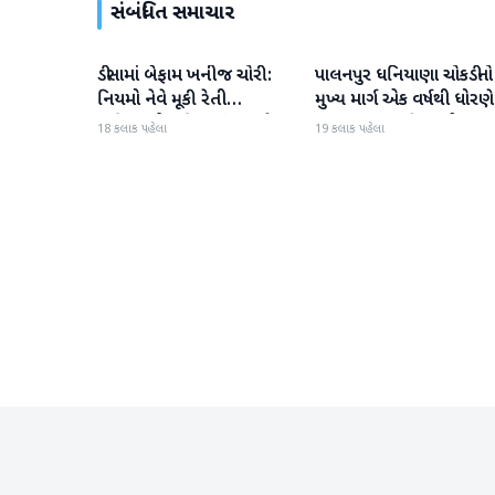
સંબંધિત સમાચાર
ડીસામાં બેફામ ખનીજ ચોરી:
પાલનપુર ધનિયાણા ચોકડીનો
બનાસકાંઠા
બનાસકાંઠા
નિયમો નેવે મૂકી રેતી
મુખ્ય માર્ગ એક વર્ષથી ધોરણે
માફિયાઓ સક્રિય, તંત્ર સામે
ગટરલાઇન પછી રસ્તો ન
18 કલાક પહેલા
19 કલાક પહેલા
સવાલો
બનતા હાલાકી