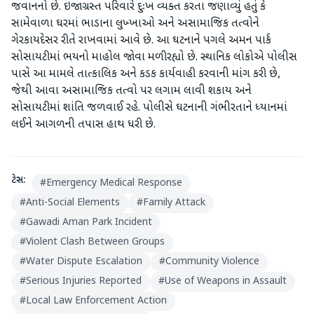
જવાનનો છે. ઇજાગ્રસ્ત પરિવારે દુઃખ વ્યક્ત કરતા જણાવ્યું હતું કે
સામેવાળા ઘરમાં ભાડાના લુખ્ખાઓ અને અસામાજિક તત્વોને
ગેરકાયદેસર રીતે રાખવામાં આવે છે. આ ઘટનાને પગલે અમન પાર્ક
સોસાયટીમાં ભયનો માહોલ જોવા મળી રહ્યો છે. સ્થાનિક લોકોએ પોલીસ
પાસે આ મામલે તાત્કાલિક અને કડક કાર્યવાહી કરવાની માંગ કરી છે,
જેથી આવા અસામાજિક તત્વો પર લગામ લાવી શકાય અને
સોસાયટીમાં શાંતિ જળવાઈ રહે. પોલીસે ઘટનાની ગંભીરતાને ધ્યાનમાં
લઈને આગળની તપાસ હાથ ધરી છે.
ટેગ્સ:
#
Emergency Medical Response
#
Anti-Social Elements
#
Family Attack
#
Gawadi Aman Park Incident
#
Violent Clash Between Groups
#
Water Dispute Escalation
#
Community Violence
#
Serious Injuries Reported
#
Use of Weapons in Assault
#
Local Law Enforcement Action