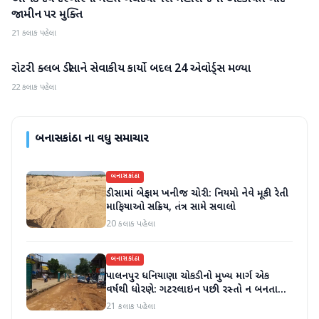
જામીન પર મુક્તિ
21 કલાક પહેલા
રોટરી ક્લબ ડીસાને સેવાકીય કાર્યો બદલ 24 એવોર્ડ્સ મળ્યા
બનાસકાંઠા
22 કલાક પહેલા
બનાસકાંઠા
ના વધુ સમાચાર
બનાસકાંઠા
ડીસામાં બેફામ ખનીજ ચોરી: નિયમો નેવે મૂકી રેતી
માફિયાઓ સક્રિય, તંત્ર સામે સવાલો
20 કલાક પહેલા
બનાસકાંઠા
પાલનપુર ધનિયાણા ચોકડીનો મુખ્ય માર્ગ એક
વર્ષથી ધોરણે: ગટરલાઇન પછી રસ્તો ન બનતા
હાલાકી
21 કલાક પહેલા