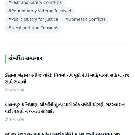
#
Fear and Safety Concerns
#
Retired Army Veteran Involved
#
Public Outcry for Justice
#
Domestic Conflicts
#
Neighborhood Tensions
સંબંધિત સમાચાર
ડીસામાં બેફામ ખનીજ ચોરી: નિયમો નેવે મૂકી રેતી માફિયાઓ સક્રિય, તંત્ર
બનાસકાંઠા
સામે સવાલો
20 કલાક પહેલા
પાલનપુર ધનિયાણા ચોકડીનો મુખ્ય માર્ગ એક વર્ષથી ધોરણે: ગટરલાઇન
બનાસકાંઠા
પછી રસ્તો ન બનતા હાલાકી
21 કલાક પહેલા
ઓગડ દેવ દરબારના મહંત બલદેવગિરી મહારાજની અટકાયત બાદ
બનાસકાંઠા