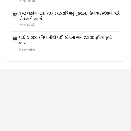
2 દિવસ પહેલા
142 લોકોના મોત, 797 કરોડ રૂપિયાનું નુકસાન, હિમાચલ પ્રદેશમાં ભારે
07
ચોમાસાનો સામનો
22 કલાક પહેલા
ચાંદી 5,000 રૂપિયા મોંઘી થઈ, સોનાના ભાવ 2,200 રૂપિયા સુધી
08
વધ્યા
3 દિવસ પહેલા