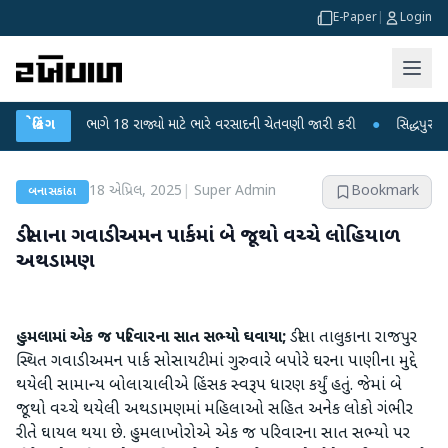
E-Paper
|
Login
માન વિભાગે 18 રાજ્યો માટે ભારે વરસાદની ચેતવણી જારી કરી
બ્રેકિંગ
●
સિદ્ધપુરથી બોમ્બ બ
18 એપ્રિલ, 2025
|
Super Admin
Bookmark
બનાસકાંઠા
ડીસાના ગવાડી અમન પાર્કમાં બે જૂથો વચ્ચે લોહિયાળ
અથડામણ
હુમલામાં એક જ પરિવારના સાત સભ્યો ઘવાયા;
ડીસા તાલુકાના રાજપુર
સ્થિત ગવાડી અમન પાર્ક સોસાયટીમાં ગુરુવારે બપોરે ઘરના પાણીના મુદ્દે
થયેલી સામાન્ય બોલાચાલીએ હિંસક સ્વરૂપ ધારણ કર્યું હતું. જેમાં બે
જૂથો વચ્ચે થયેલી અથડામણમાં મહિલાઓ સહિત અનેક લોકો ગંભીર
રીતે ઘાયલ થયા છે. હુમલાખોરોએ એક જ પરિવારના સાત સભ્યો પર