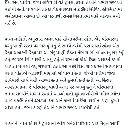
ઈંટો અને ધારિયા જેવા હથિયારો વડે હુમલો કરતાં તેઓને ગંભીર ઇજાઓ
પહોંચી હતી. ઘાયલોને તાત્કાલિક સારવાર માટે ડીસા સિવિલ હોસ્પિટલમાં
ખસેડવામાં આવ્યા છે. આ ઘટનાથી સમગ્ર વિસ્તારમાં ભારે ચકચાર મચી
ગઈ છે.
પ્રાપ્ત માહિતી અનુસાર, અમન પાર્ક સોસાયટીમાં રહેતા એક પરિવારના
ઘરનું પાણી રસ્તા પર ભરાયું હતું. તે સમયે ત્યાંથી પસાર થઈ રહેલા એક
રિક્ષા ચાલકની રિક્ષા પર આ ગંદુ પાણી ઉડતા તેણે ગાળો બોલવાનું શરૂ કર્યું
હતું. જે ઘરમાંથી પાણી આવ્યું હતું. તે ઘરના લોકોએ રિક્ષા ચાલકને ઠપકો
આપતા મામલો વધુ ગરમાયો હતો. આ પછી રિક્ષા ચાલક અને સામેવાળા
ઘરના લોકોએ બહારથી માણસો બોલાવ્યા હતા, જેઓ ધારિયા જેવા
હથિયારો સાથે ધસી આવ્યા હતા અને હુમલો કર્યો હતો. આ હિંસક
અથડામણમાં જે પરિવારનું પાણી રસ્તા પર આવ્યું હતું તે પરિવારના
તમામ સભ્યોને માર મારવામાં આવ્યો હતો. હુમલાખોરોએ મહિલાઓના
વાળ પકડીને તેમને ઢસડ્યા હતા અને કાનમાં પહેરેલા દાગીના પણ ઝૂંટવી
લીધા હતા, જેના કારણે તેઓને ગંભીર ઇજાઓ પહોંચી હતી.
મહત્વની વાત એ છે કે હુમલાનો ભોગ બનેલો પરિવાર એક નિવૃત્ત આર્મી