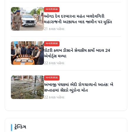
બનાસકાંઠા
ઓગડ દેવ દરબારના મહંત બલદેવગિરી
મહારાજની અટકાયત બાદ જામીન પર મુક્તિ
21 કલાક પહેલા
બનાસકાંઠા
રોટરી ક્લબ ડીસાને સેવાકીય કાર્યો બદલ 24
એવોર્ડ્સ મળ્યા
22 કલાક પહેલા
બનાસકાંઠા
અંબાજી પંથકમાં ભેદી રોગચાળાનો આતંક: બે
સપ્તાહમાં સેંકડો ભૂંડોના મોત
22 કલાક પહેલા
ટ્રેન્ડિંગ