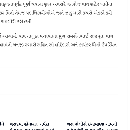
્ષ સફળતાપૂર્વક પૂર્ણ થવાના શુભ અવસરે ગતરોજ વાવ શહેર ખાતેના
યકર મિત્રો તેમજ પદાધિકારીઓએ જાતે ઝાડુ મારી કચરો એકઠો કરી
કામગીરી કરી હતી.
આચાર્ય, વાવ તાલુકા પંચાયતના પ્રમુખ રામસેંગભાઈ રાજપૂત, વાવ
ંત્રી ધનજી રબારી સહિત સૌ હોદ્દેદારો અને કાર્યકર મિત્રો ઉપસ્થિત
ને
થરાદમાં હોનારત: નર્મદા
થરા પોલીસે ઇન્દ્રમાણા ગામની
વાવ-થરાદ
વાવ-થરાદ