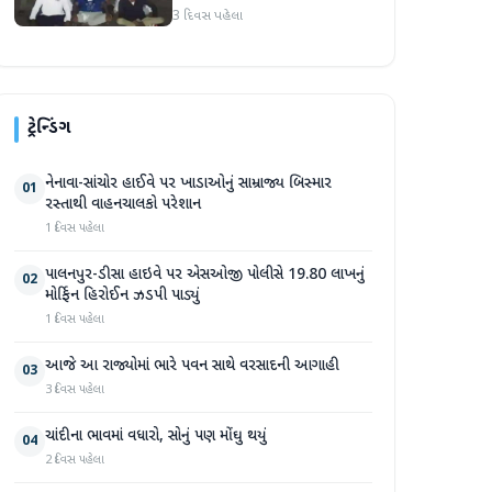
3 દિવસ પહેલા
ટ્રેન્ડિંગ
નેનાવા-સાંચોર હાઈવે પર ખાડાઓનું સામ્રાજ્ય બિસ્માર
01
રસ્તાથી વાહનચાલકો પરેશાન
1 દિવસ પહેલા
પાલનપુર-ડીસા હાઇવે પર એસઓજી પોલીસે 19.80 લાખનું
02
મોર્ફિન હિરોઈન ઝડપી પાડ્યું
1 દિવસ પહેલા
આજે આ રાજ્યોમાં ભારે પવન સાથે વરસાદની આગાહી
03
3 દિવસ પહેલા
ચાંદીના ભાવમાં વધારો, સોનું પણ મોંઘુ થયું
04
2 દિવસ પહેલા