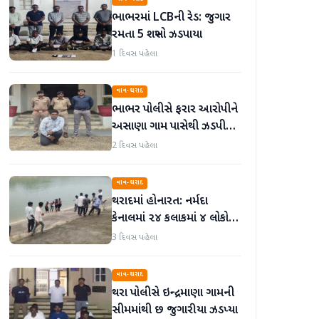
ભાભરમાં LCBની રેડ: જુગાર
રમતા 5 શખ્સો ઝડપાયા
1 દિવસ પહેલા
વાવ-થરાદ
ભાભર પોલીસે ફરાર આરોપીને
અસાણા ગામ પાસેથી ઝડપી
પાડ્યો
2 દિવસ પહેલા
વાવ-થરાદ
થરાદમાં હોનારત: નર્મદા
કેનાલમાં ૨૪ કલાકમાં ૪ લોકો
ડૂબી જતાં મોત, પંથકમાં
3 દિવસ પહેલા
ગમગીની
વાવ-થરાદ
થરા પોલીસે ઇન્દ્રમાણા ગામની
સીમમાંથી છ જુગારીયા ઝડપ્યા