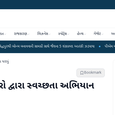
રાત
રાજકારણ
બિઝનેસ
સ્પોર્ટ્સ
હેલ્થ
ગેજેટ
અન
્બ બનાવવાની સામગ્રી સાથે જૈશના 5 શંકાસ્પદ આતંકી ઝડપાયા
●
પીએમ મોદીનું હસ્તલિખિ
 ધરાયું
Bookmark
રો દ્વારા સ્વચ્છતા અભિયાન