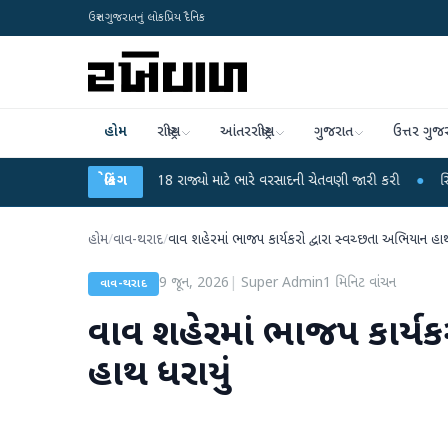
ઉત્તર ગુજરાતનું લોકપ્રિય દૈનિક
હોમ
રાષ્ટ્રીય
આંતરરાષ્ટ્રીય
ગુજરાત
ઉત્તર ગુજ
હવામાન વિભાગે 18 રાજ્યો માટે ભારે વરસાદની ચેતવણી જારી કરી
બ્રેકિંગ
●
સિદ્ધપુરથી બોમ
હોમ
/
વાવ-થરાદ
/
વાવ શહેરમાં ભાજપ કાર્યકરો દ્વારા સ્વચ્છતા અભિયાન હાથ
9 જૂન, 2026
|
Super Admin
1
મિનિટ વાંચન
વાવ-થરાદ
વાવ શહેરમાં ભાજપ કાર્યક
હાથ ધરાયું