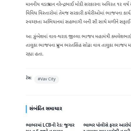
માનનીય વડાપ્રધાન નરેન્દ્રભાઈ મોદી સરકારના અવિરત ૧૨ વર
વિવિધ વિસ્તારોમાં તેમજ સરકારી કચેરીઓમાં ભાજપના કાર્
સ્વચ્છતા અભિયાનમાં સહભાગી બની સૌ સાથે મળીને સફાઈ 
આ ઝુંબેશમાં વાવ-થરાદ જીલ્લા ભાજપ મહામંત્રી કમલેશભાઈ 
તાલુકા ભાજપના પ્રમુખ ભરતસિંહ સોઢા વાવ તાલુકા ભાજપ મહામ
રહ્યા હતા.
ટેગ્સ:
#
Vav City
સંબંધિત સમાચાર
ભાભરમાં LCBની રેડ: જુગાર
ભાભર પોલીસે ફરાર આરોપી
વાવ-થરાદ
વાવ-થરાદ