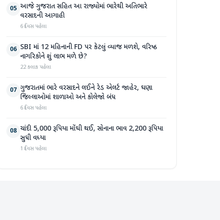
આજે ગુજરાત સહિત આ રાજ્યોમાં ભારેથી અતિભારે
05
વરસાદની આગાહી
6 દિવસ પહેલા
SBI માં 12 મહિનાની FD પર કેટલું વ્યાજ મળશે, વરિષ્ઠ
06
નાગરિકોને શું લાભ મળે છે?
22 કલાક પહેલા
ગુજરાતમાં ભારે વરસાદને લઈને રેડ એલર્ટ જાહેર, ઘણા
07
જિલ્લાઓમાં શાળાઓ અને કોલેજો બંધ
6 દિવસ પહેલા
ચાંદી 5,000 રૂપિયા મોંઘી થઈ, સોનાના ભાવ 2,200 રૂપિયા
08
સુધી વધ્યા
1 દિવસ પહેલા