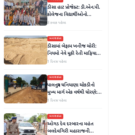
ડીસા હાટ પ્રોજેક્ટ: ડી.એન.પી.
કોલેજના વિદ્યાર્થીઓનો
ઉત્સાહભેર સહયોગ
3 કલાક પહેલા
બનાસકાંઠા
ડીસામાં બેફામ ખનીજ ચોરી:
નિયમો નેવે મૂકી રેતી માફિયાઓ
સક્રિય, તંત્ર સામે સવાલો
1 દિવસ પહેલા
બનાસકાંઠા
પાલનપુર ધનિયાણા ચોકડીનો
મુખ્ય માર્ગ એક વર્ષથી ધોરણે:
ગટરલાઇન પછી રસ્તો ન
1 દિવસ પહેલા
બનતા હાલાકી
બનાસકાંઠા
ઓગડ દેવ દરબારના મહંત
બલદેવગિરી મહારાજની