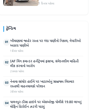
અટકાયત બાદ જામીન પર
1 દિવસ પહેલા
મુક્તિ
ટ્રેન્ડિંગ
ખીમાણામાં જાહેર રસ્તા પર ગંદા પાણીનો નિકાલ, વેપારીઓ
01
આકરા પાણીએ
1 દિવસ પહેલા
IAF વિંગ કમાન્ડર હનીટ્રેપમાં ફસાયા, સંવેદનશીલ માહિતી
02
લીક કરવાનો આરોપ
2 કલાક પહેલા
નેનાવા-સાંચોર હાઈવે પર ખાડાઓનું સામ્રાજ્ય બિસ્માર
03
રસ્તાથી વાહનચાલકો પરેશાન
3 દિવસ પહેલા
પાલનપુર-ડીસા હાઇવે પર એસઓજી પોલીસે 19.80 લાખનું
04
મોર્ફિન હિરોઈન ઝડપી પાડ્યું