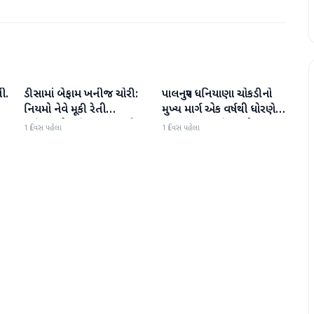
ી.
ડીસામાં બેફામ ખનીજ ચોરી:
પાલનપુર ધનિયાણા ચોકડીનો
બનાસકાંઠા
બનાસકાંઠા
નિયમો નેવે મૂકી રેતી
મુખ્ય માર્ગ એક વર્ષથી ધોરણે:
માફિયાઓ સક્રિય, તંત્ર સામે
ગટરલાઇન પછી રસ્તો ન
1 દિવસ પહેલા
1 દિવસ પહેલા
સવાલો
બનતા હાલાકી