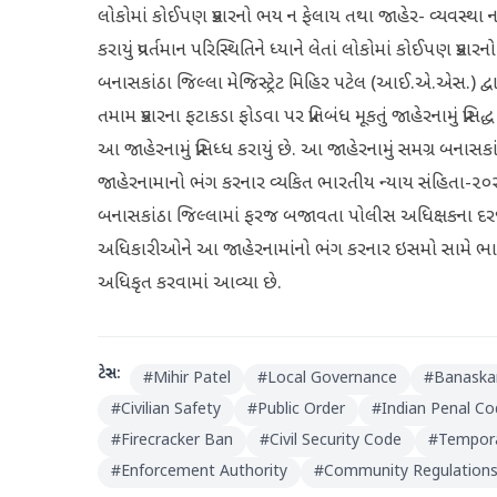
લોકોમાં કોઈપણ પ્રકારનો ભય ન ફેલાય તથા જાહેર- વ્યવસ્થા ન ખોર
કરાયું પ્રવર્તમાન પરિસ્થિતિને ધ્યાને લેતાં લોકોમાં કોઈપણ પ્
બનાસકાંઠા જિલ્લા મેજિસ્ટ્રેટ મિહિર પટેલ (આઈ.એ.એસ.) દ્વાર
તમામ પ્રકારના ફટાકડા ફોડવા પર પ્રતિબંધ મૂકતું જાહેરનામું પ
આ જાહેરનામું પ્રસિધ્ધ કરાયું છે. આ જાહેરનામું સમગ્ર બ
જાહેરનામાનો ભંગ કરનાર વ્યકિત ભારતીય ન્યાય સંહિતા-૨૦૨
બનાસકાંઠા જિલ્લામાં ફરજ બજાવતા પોલીસ અધિક્ષકના દરજ
અધિકારીઓને આ જાહેરનામાંનો ભંગ કરનાર ઇસમો સામે ભાર
અધિકૃત કરવામાં આવ્યા છે.
ટેગ્સ:
#
Mihir Patel
#
Local Governance
#
Banaskan
#
Civilian Safety
#
Public Order
#
Indian Penal C
#
Firecracker Ban
#
Civil Security Code
#
Tempora
#
Enforcement Authority
#
Community Regulation