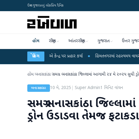
ઉત્તર ગુજરાતનું લોકપ્રિય દૈનિક
હોમ
રાષ્ટ્રીય
આંતરરાષ્ટ્રીય
ગુજરાત
ઉત્તર ગુજ
 રાહુલ ગાંધીએ કેન્દ્ર પર પ્રહાર કર્યા
બ્રેકિંગ
●
હિંમતનગરમાં રહસ્યમય વાયરસ કે ચાંદીપુર
હોમ
/
બનાસકાંઠા
/
સમગ્ર બનાસકાંઠા જિલ્લામાં આગામી ૨૪ મે ૨૦૨૫ સુધી ડ્ર
10 મે, 2025
|
Super Admin
1
મિનિટ વાંચન
બનાસકાંઠા
સમગ્ર બનાસકાંઠા જિલ્લામ
ડ્રોન ઉડાડવા તેમજ ફટાકડા