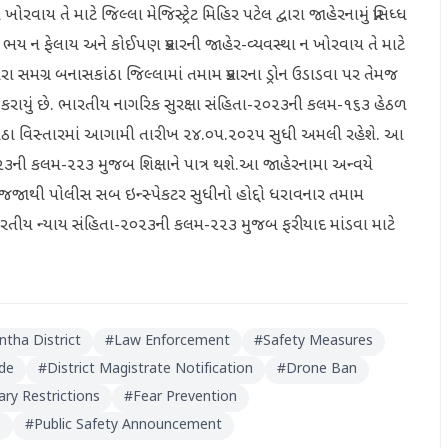
વાય તે માટે જિલ્લા મેજિસ્ટ્રેટ મિહિર પટેલ દ્વારા જાહેરનામું પ્રસિધ્ધ
રકારનો ભય ન ફેલાય અને કોઈપણ પ્રકારની જાહેર-વ્યવસ્થા ન ખોરવાય તે માટે
ા સમગ્ર બનાસકાંઠા જિલ્લામાં તમામ પ્રકારના ડ્રોન ઉડાડવા પર તેમજ
્રસિદ્ધ કરાયું છે. ભારતીય નાગરિક સુરક્ષા સંહિતા-૨૦૨૩ની કલમ-૧૬૩ હેઠળ
નાસકાંઠા વિસ્તારમાં આગામી તારીખ ૨૪.૦૫.૨૦૨૫ સુધી અમલી રહેશે. આ
૩ની કલમ-૨૨૩ મુજબ શિક્ષાને પાત્ર થશે.આ જાહેરનામા અન્વયે
જાથી પોલીસ સબ ઇન્સ્પેકટર સુધીનો હોદ્દો ધરાવનાર તમામ
તીય ન્યાય સંહિતા-૨૦૨૩ની કલમ-૨૨૩ મુજબ ફરીયાદ માંડવા માટે
tha District
#
Law Enforcement
#
Safety Measures
ode
#
District Magistrate Notification
#
Drone Ban
ry Restrictions
#
Fear Prevention
s
#
Public Safety Announcement