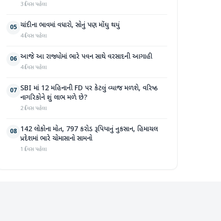
3 દિવસ પહેલા
ચાંદીના ભાવમાં વધારો, સોનું પણ મોંઘુ થયું
05
4 દિવસ પહેલા
આજે આ રાજ્યોમાં ભારે પવન સાથે વરસાદની આગાહી
06
4 દિવસ પહેલા
SBI માં 12 મહિનાની FD પર કેટલું વ્યાજ મળશે, વરિષ્ઠ
07
નાગરિકોને શું લાભ મળે છે?
2 દિવસ પહેલા
142 લોકોના મોત, 797 કરોડ રૂપિયાનું નુકસાન, હિમાચલ
08
પ્રદેશમાં ભારે ચોમાસાનો સામનો
1 દિવસ પહેલા