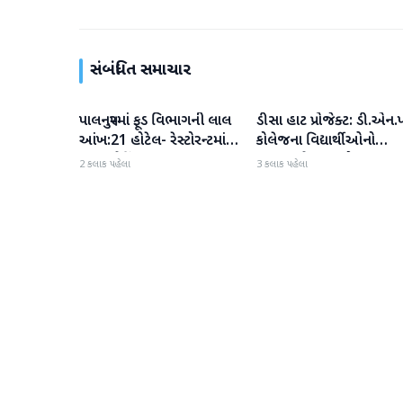
સંબંધિત સમાચાર
પાલનપુરમાં ફૂડ વિભાગની લાલ
ડીસા હાટ પ્રોજેક્ટ: ડી.એન.પ
બનાસકાંઠા
બનાસકાંઠા
આંખ:21 હોટેલ- રેસ્ટોરન્ટમાં
કોલેજના વિદ્યાર્થીઓનો
સઘન ચેકિંગ
ઉત્સાહભેર સહયોગ
2 કલાક પહેલા
3 કલાક પહેલા