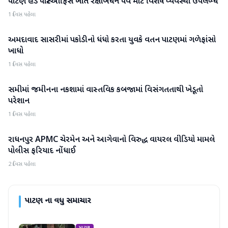
પાટણ હેડ પોસ્ટઓફિસ ખાતે રક્ષાબંધન પર્વ માટે વિશેષ વ્યવસ્થા ઉપલબ્ધ
પાટણ
1 દિવસ પહેલા
અમદાવાદ સાસરીમાં પકોડીનો ધંધો કરતા યુવકે વતન પાટણમાં ગળેફાંસો
પાટણ
ખાધો
1 દિવસ પહેલા
સમીમાં જમીનના નકશામાં વાસ્તવિક કબજામાં વિસંગતતાથી ખેડૂતો
પાટણ
પરેશાન
1 દિવસ પહેલા
રાધનપુર APMC ચેરમેન અને આગેવાનો વિરુદ્ધ વાયરલ વીડિયો મામલે
પાટણ
પોલીસ ફરિયાદ નોંધાઈ
2 દિવસ પહેલા
પાટણ
ના વધુ સમાચાર