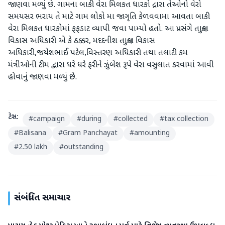
જાણવા મળ્યું છે. ગામના બાકી વેરા મિલકત ધારકો દ્રારા તેઓનો વેરો
સમયસર ભરાય તે માટે ગામ લોકો મા જાગૃતિ કેળવવામા આવતા બાકી
વેરા મિલકત ધારકોમાં ફફડાટ વ્યાપી જવા પામ્યો હતો. આ પ્રસંગે તાલુકા
વિકાસ અધિકારી એ કે ઠક્કર, મદદનીશ તાલુકા વિકાસ
અધિકારી,જયેશભાઈ પટેલ,વિસ્તરણ અધિકારી તથા તલાટી કમ
મંત્રીઓની ટીમ દ્વારા ધરે ધરે ફરીને ઝુંબેશ રૂપે વેરા વસુલાત કરવામાં આવી
હોવાનું જાણવા મળ્યું છે.
ટેગ્સ:
#
campaign
#
during
#
collected
#
tax collection
#
Balisana
#
Gram Panchayat
#
amounting
#
2.50 lakh
#
outstanding
સંબંધિત સમાચાર