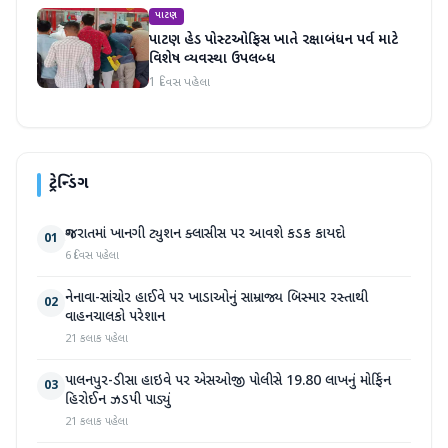
પાટણ
પાટણ હેડ પોસ્ટઓફિસ ખાતે રક્ષાબંધન પર્વ માટે
વિશેષ વ્યવસ્થા ઉપલબ્ધ
1 દિવસ પહેલા
ટ્રેન્ડિંગ
ગુજરાતમાં ખાનગી ટ્યુશન ક્લાસીસ પર આવશે કડક કાયદો
01
6 દિવસ પહેલા
નેનાવા-સાંચોર હાઈવે પર ખાડાઓનું સામ્રાજ્ય બિસ્માર રસ્તાથી
02
વાહનચાલકો પરેશાન
21 કલાક પહેલા
પાલનપુર-ડીસા હાઇવે પર એસઓજી પોલીસે 19.80 લાખનું મોર્ફિન
03
હિરોઈન ઝડપી પાડ્યું
21 કલાક પહેલા