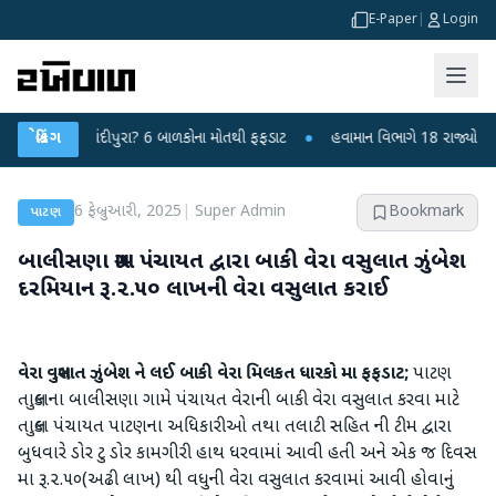
E-Paper
|
Login
સ કે ચાંદીપુરા? 6 બાળકોના મોતથી ફફડાટ
બ્રેકિંગ
●
હવામાન વિભાગે 18 રાજ્યો માટે ભારે 
6 ફેબ્રુઆરી, 2025
|
Super Admin
Bookmark
પાટણ
બાલીસણા ગ્રામ પંચાયત દ્વારા બાકી વેરા વસુલાત ઝુંબેશ
દરમિયાન રૂ.૨.૫૦ લાખની વેરા વસુલાત કરાઈ
વેરા વસુલાત ઝુંબેશ ને લઈ બાકી વેરા મિલકત ધારકો મા ફફડાટ;
પાટણ
તાલુકાના બાલીસણા ગામે પંચાયત વેરાની બાકી વેરા વસુલાત કરવા માટે
તાલુકા પંચાયત પાટણના અધિકારીઓ તથા તલાટી સહિત ની ટીમ દ્વારા
બુધવારે ડોર ટુ ડોર કામગીરી હાથ ધરવામાં આવી હતી અને એક જ દિવસ
મા રૂ.૨.૫૦(અઢી લાખ) થી વધુની વેરા વસુલાત કરવામાં આવી હોવાનું