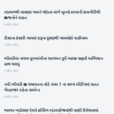
વડાવળથી વાસણા ગામને જોડતા માર્ગ ખુલ્લો કરવાની કામગીરીથી
બનાસકાંઠા
ગ્રામજનોને રાહત
6 મહિના પહેલા
ડીસાના કંસારી ગામમાં દારૂના દૂષણથી ગામલોકો ત્રાહીમામ
બનાસકાંઠા
7 મહિના પહેલા
ભીલડીમાં નાયબ મુખ્યમંત્રીના આગમન પૂર્વે વ્યાપક સફાઈ અભિયાન
બનાસકાંઠા
હાથ ધરાયું
7 મહિના પહેલા
નવી ભીલડી ગ્રામ પંચાયતના વોર્ડ નંબર 1 ના સભ્ય મીટીંગમાં સતત
બનાસકાંઠા
ગેરહાજર રહેતા સસ્પેન્ડ
8 મહિના પહેલા
ભાભર-ખડોસણ રેલવે ક્રોસિંગ અંડરબ્રીજમાંથી પાણી ઉલેચવામાં
બનાસકાંઠા