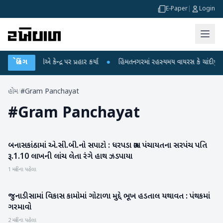
E-Paper
|
Login
લ ગાંધીએ કેન્દ્ર પર પ્રહાર કર્યા
બ્રેકિંગ
●
હિંમતનગરમાં રહસ્યમય વાયરસ કે ચાંદીપુરા? 6
હોમ
/
#Gram Panchayat
#
Gram Panchayat
બનાસકાંઠામાં એ.સી.બી.નો સપાટો : ધરપડા ગ્રામ પંચાયતના સરપંચ પતિ
બનાસકાંઠા
રૂ.1.10 લાખની લાંચ લેતા રંગે હાથ ઝડપાયા
1 મહિના પહેલા
જુનાડીસામાં વિકાસ કામોમાં ગોટાળા મુદ્દે ભૂખ હડતાલ યથાવત : પંથકમાં
બનાસકાંઠા
ગરમાવો
2 મહિના પહેલા