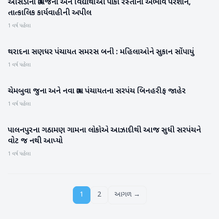
આસેડાના ગ્રામજનો અને વિદ્યાર્થીઓ પાકા રસ્તાના અભાવે પરેશાન,
બનાસકાંઠા
તાત્કાલિક કાર્યવાહીની અપીલ
1 વર્ષ પહેલા
થરાદના સણધર પંચાયત સમરસ બની : મહિલાઓને સુકાન સોંપાયું
બનાસકાંઠા
1 વર્ષ પહેલા
ચેમબુવા જુના અને નવા ગ્રામ પંચાયતના સરપંચ બિનહરીફ જાહેર
બનાસકાંઠા
1 વર્ષ પહેલા
પાલનપુરના ગઠામણ ગામના લોકોએ આઝાદીથી આજ સુધી સરપંચને
બનાસકાંઠા
વોટ જ નથી આપ્યો
1 વર્ષ પહેલા
1
2
આગળ →