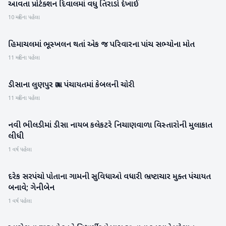
આવતા પ્રોટેક્શન દિવાલમાં વધુ તિરાડો દેખાઈ
10 મહિના પહેલા
હિમાચલમાં ભૂસ્‍ખલન થતાં એક જ પરિવારના પાંચ સભ્‍યોના મોત
રાષ્ટ્રીય
11 મહિના પહેલા
ડીસાના લુણપુર ગ્રામ પંચાયતમાં કેબલની ચોરી
બનાસકાંઠા
11 મહિના પહેલા
નવી ભીલડીમાં ડીસા નાયબ કલેકટરે નિચાણવાળા વિસ્તારોની મુલાકાત
બનાસકાંઠા
લીધી
1 વર્ષ પહેલા
દરેક સરપંચો પોતાના ગામની સુવિધાઓ વધારી ભ્રષ્ટાચાર મુક્ત પંચાયત
પાટણ
બનાવે; ગેનીબેન
1 વર્ષ પહેલા