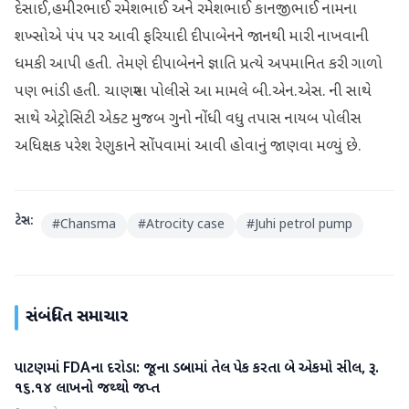
દેસાઈ,હમીરભાઈ રમેશભાઈ અને રમેશભાઈ કાનજીભાઈ નામના
શખ્સોએ પંપ પર આવી ફરિયાદી દીપાબેનને જાનથી મારી નાખવાની
ધમકી આપી હતી. તેમણે દીપાબેનને જ્ઞાતિ પ્રત્યે અપમાનિત કરી ગાળો
પણ ભાંડી હતી. ચાણસ્મા પોલીસે આ મામલે બી.એન.એસ. ની સાથે
સાથે એટ્રોસિટી એક્ટ મુજબ ગુનો નોંધી વધુ તપાસ નાયબ પોલીસ
અધિક્ષક પરેશ રેણુકાને સોંપવામાં આવી હોવાનું જાણવા મળ્યું છે.
ટેગ્સ:
#
Chansma
#
Atrocity case
#
Juhi petrol pump
સંબંધિત સમાચાર
પાટણમાં FDAના દરોડા: જૂના ડબ્બામાં તેલ પેક કરતા બે એકમો સીલ, રૂ.
પાટણ
૧૬.૧૪ લાખનો જથ્થો જપ્ત