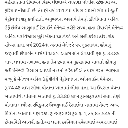
મહેસાણાના દીપાબેન વિક્રમ લેઉવાએ ચાણસ્મા પોલીસ સ્ટેશનમાં આ
ફરિયાદ નોંધાવી છે. તેમણે વર્ષ 2017માં પીંપળ ગામની સીમમાં જુહી
પેટ્રોલપંપ શરૂ કર્યો હતો. અનુભવના અભાવે તેમણે ઝીલીયાના અનિલ
ઉર્ફે શૈલેષ બાબુભાઈ દેસાઈને મેનેજર તરીકે રાખ્યા હતા.દીપાબેને મેનેજર
અનિલ પર વિશ્વાસ મૂકી બેંકના દસ્તાવેજો અને સહી કરેલા કોરા ચેક
સોંપ્યા હતા. વર્ષ 2024ના અંતમાં મેનેજરે પંપ નુકસાનમાં હોવાનું
જણાવી દીપાબેન પાસેથી અલગ-અલગ લોન લેવડાવી કુલ રૂ. 33.85
લાખ ધંધામાં નખાવ્યા હતા.તેમ છતાં પંપ નુકસાનમાં ચાલતો હોવાનું
કહી મેનેજરે હિસાબ આપ્યો ન હતો.ફરિયાદીએ તપાસ કરતા જાણવા
મળ્યું કે મેનેજર અનિલ ઉર્ફે શૈલેષે પેટ્રોલપંપના ઓનલાઈન પેમેન્ટના
રૂ.74.48 લાખ સીધા પોતાના ખાતામાં લીધા હતા. આ ઉપરાંત પંપના
ખાતામાંથી પોતાના ખાતામાં રૂ. 33.80 લાખ ટ્રાન્સફર કર્યા હતા. તેણે
પોતાના ભત્રીજા રવિકુમાર વિષ્ણુભાઈ દેસાઈના ખાતામાં તેમજ અન્ય
મિત્રોના ખાતામાં પણ રકમ ટ્રાન્સફર કરી કુલ રૂ. 1,25,83,545 ની
છેતરપિંડી આચરી હતી.આ ઘટના દરમિયાન રમેશભાઈ અમરતભાઈ