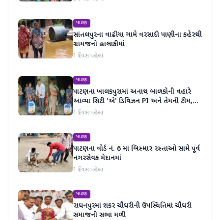
પાટણ
સાંતલપુરના વાઢીયા ગામે વરસાદી પાણીના કહેરથી
ગ્રામજનો હાલાકીમાં
1 દિવસ પહેલા
પાટણ
પાટણના ખાલકપુરામાં અનાથ બાળકોની વહારે
આવ્યા સિટી 'એ' ડિવિઝન PI અને તેમની ટીમ,
માનવતા મહેકી
1 દિવસ પહેલા
પાટણ
પાટણના વોર્ડ નં. 6 માં બિસ્માર રસ્તાઓ સામે પૂર્વ
નગરસેવક મેદાનમાં
1 દિવસ પહેલા
પાટણ
રાધનપુરમાં શંકર ચૌધરીની ઉપસ્થિતિમાં ચૌધરી
સમાજની સભા મળી