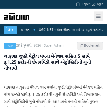
E-Paper
|
Login
 અને ડેટા પ્લાન
બ્રેકિંગ
●
UGC-NET પરીક્ષા લીકના આરોપો પર રાહુલ ગાંધીએ કેન્દ્ર પર પ્રહાર 
28 ફેબ્રુઆરી, 2026
|
Super Admin
Bookmark
પાટણ
ચાણસ્મા જુહી પેટ્રોલ પંપના મેનેજર સહિત 5 સામે
રૂ.1.25 કરોડની છેતરપિંડી સાથે એટ્રોસિટીનો ગુનો
નોંધાયો
ચાણસ્મા તાલુકાના પીંપળ ગામ પાસેના જુહી પેટ્રોલપંપમાં મેનેજર સહિત
પાંચ શખ્સો સામે રૂ. 1.25 કરોડથી વધુની છેતરપિંડી અને વિશ્વાસઘાત
સાથે એટ્રોસિટીનો ગુનો નોંધાયો છે. આ મામલે મળતી માહિતી મુજબ