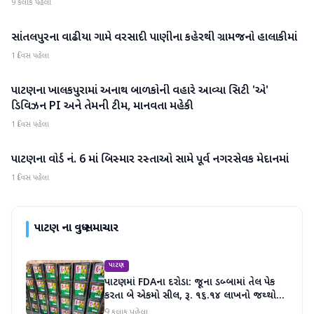
9 કલાક પહેલા
સાંતલપુરના વાઢીયા ગામે વરસાદી પાણીના કહેરથી ગ્રામજનો હાલાકીમાં
પાટણ
1 દિવસ પહેલા
પાટણના ખાલકપુરામાં અનાથ બાળકોની વહારે આવ્યા સિટી 'એ'
પાટણ
ડિવિઝન PI અને તેમની ટીમ, માનવતા મહેકી
1 દિવસ પહેલા
પાટણના વોર્ડ નં. 6 માં બિસ્માર રસ્તાઓ સામે પૂર્વ નગરસેવક મેદાનમાં
પાટણ
1 દિવસ પહેલા
પાટણ
ના વધુ સમાચાર
પાટણ
પાટણમાં FDAના દરોડા: જૂના ડબ્બામાં તેલ પેક
કરતા બે એકમો સીલ, રૂ. ૧૬.૧૪ લાખનો જથ્થો
જપ્ત
9 કલાક પહેલા