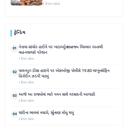
1 દિવસ પહેલા
ટ્રેન્ડિંગ
નેનાવા-સાંચોર હાઈવે પર ખાડાઓનું સામ્રાજ્ય બિસ્માર રસ્તાથી
01
વાહનચાલકો પરેશાન
1 દિવસ પહેલા
પાલનપુર-ડીસા હાઇવે પર એસઓજી પોલીસે 19.80 લાખનું મોર્ફિન
02
હિરોઈન ઝડપી પાડ્યું
1 દિવસ પહેલા
આજે આ રાજ્યોમાં ભારે પવન સાથે વરસાદની આગાહી
03
2 દિવસ પહેલા
ચાંદીના ભાવમાં વધારો, સોનું પણ મોંઘુ થયું
04
2 દિવસ પહેલા