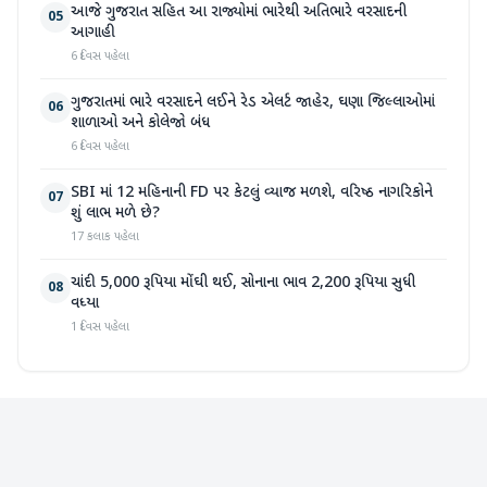
આજે ગુજરાત સહિત આ રાજ્યોમાં ભારેથી અતિભારે વરસાદની
05
આગાહી
6 દિવસ પહેલા
ગુજરાતમાં ભારે વરસાદને લઈને રેડ એલર્ટ જાહેર, ઘણા જિલ્લાઓમાં
06
શાળાઓ અને કોલેજો બંધ
6 દિવસ પહેલા
SBI માં 12 મહિનાની FD પર કેટલું વ્યાજ મળશે, વરિષ્ઠ નાગરિકોને
07
શું લાભ મળે છે?
17 કલાક પહેલા
ચાંદી 5,000 રૂપિયા મોંઘી થઈ, સોનાના ભાવ 2,200 રૂપિયા સુધી
08
વધ્યા
1 દિવસ પહેલા