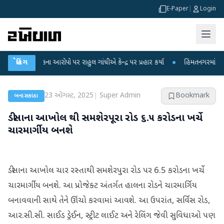
E-Paper
|
Login
ા લીકના આરોપો પર રાહુલ ગાંધીએ કેન્દ્ર પર પ્રહાર કર્યા
બ્રેકિંગ
●
હિંમતનગરમાં રહસ્યમય વા
23 ઑગસ્ટ, 2025
|
Super Admin
Bookmark
બનાસકાંઠા
ડીસાના આખોલ થી સમશેરપૂરા રોડ ૬.૫ કરોડના ખર્ચે
ચારમાર્ગીય બનશે
ડીસાના આખોલ ચાર રસ્તાથી સમશેરપુરા રોડ પર 6.5 કરોડના ખર્ચે
ચારમાર્ગીય બનશે. આ પ્રોજેક્ટ અંતર્ગત હાલના રોડને ચારમાર્ગિય
બનાવવાની સાથે તેને ઊંચો કરવામાં આવશે. આ ઉપરાંત, સર્વિસ રોડ,
આર.સી.સી. સાઈડ ડ્રેઈન, સ્ટ્રીટ લાઈટ અને રેલિંગ જેવી સુવિધાઓ પણ