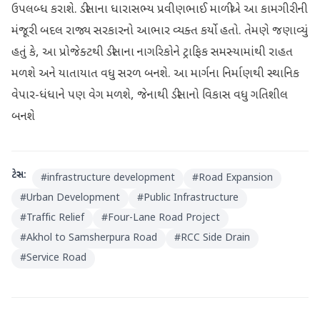
ઉપલબ્ધ કરાશે. ડીસાના ધારાસભ્ય પ્રવીણભાઈ માળીએ આ કામગીરીની
મંજૂરી બદલ રાજ્ય સરકારનો આભાર વ્યક્ત કર્યો હતો. તેમણે જણાવ્યું
હતું કે, આ પ્રોજેક્ટથી ડીસાના નાગરિકોને ટ્રાફિક સમસ્યામાંથી રાહત
મળશે અને યાતાયાત વધુ સરળ બનશે. આ માર્ગના નિર્માણથી સ્થાનિક
વેપાર-ધંધાને પણ વેગ મળશે, જેનાથી ડીસાનો વિકાસ વધુ ગતિશીલ
બનશે
ટેગ્સ:
#
infrastructure development
#
Road Expansion
#
Urban Development
#
Public Infrastructure
#
Traffic Relief
#
Four-Lane Road Project
#
Akhol to Samsherpura Road
#
RCC Side Drain
#
Service Road