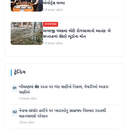
એવોર્ડ્સ મળ્યા
14 કલાક પહેલા
બનાસકાંઠા
અંબાજી પંથકમાં ભેદી રોગચાળાનો આતંક: બે
સપ્તાહમાં સેંકડો ભૂંડોના મોત
14 કલાક પહેલા
ટ્રેન્ડિંગ
ખીમાણામાં જાહેર રસ્તા પર ગંદા પાણીનો નિકાલ, વેપારીઓ આકરા
01
પાણીએ
14 કલાક પહેલા
નેનાવા-સાંચોર હાઈવે પર ખાડાઓનું સામ્રાજ્ય બિસ્માર રસ્તાથી
02
વાહનચાલકો પરેશાન
2 દિવસ પહેલા