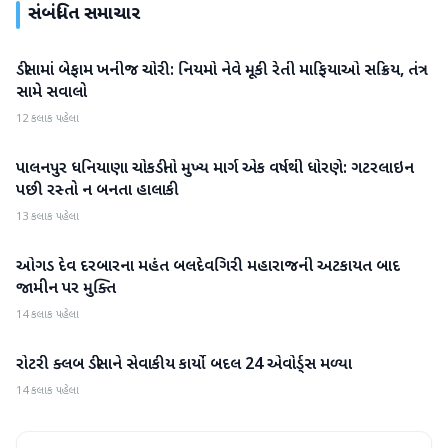
સંબંધિત સમાચાર
ડીસામાં બેફામ ખનીજ ચોરી: નિયમો નેવે મૂકી રેતી માફિયાઓ સક્રિય, તંત્ર
બનાસકાંઠા
સામે સવાલો
12 કલાક પહેલા
પાલનપુર ધનિયાણા ચોકડીનો મુખ્ય માર્ગ એક વર્ષથી ધોરણે: ગટરલાઇન
બનાસકાંઠા
પછી રસ્તો ન બનતા હાલાકી
13 કલાક પહેલા
ઓગડ દેવ દરબારના મહંત બલદેવગિરી મહારાજની અટકાયત બાદ
બનાસકાંઠા
જામીન પર મુક્તિ
14 કલાક પહેલા
રોટરી ક્લબ ડીસાને સેવાકીય કાર્યો બદલ 24 એવોર્ડ્સ મળ્યા
બનાસકાંઠા
14 કલાક પહેલા