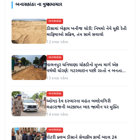
બનાસકાંઠા
ના વધુ સમાચાર
બનાસકાંઠા
ડીસામાં બેફામ ખનીજ ચોરી: નિયમો નેવે મૂકી રેતી
માફિયાઓ સક્રિય, તંત્ર સામે સવાલો
12 કલાક પહેલા
બનાસકાંઠા
પાલનપુર ધનિયાણા ચોકડીનો મુખ્ય માર્ગ એક
વર્ષથી ધોરણે: ગટરલાઇન પછી રસ્તો ન બનતા
હાલાકી
13 કલાક પહેલા
બનાસકાંઠા
ઓગડ દેવ દરબારના મહંત બલદેવગિરી
મહારાજની અટકાયત બાદ જામીન પર મુક્તિ
14 કલાક પહેલા
બનાસકાંઠા
રોટરી ક્લબ ડીસાને સેવાકીય કાર્યો બદલ 24