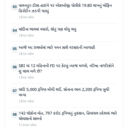
પાલનપુર-ડીસા હાઇવે પર એસઓજી પોલીસે 19.80 લાખનું મોર્ફિન
03
હિરોઈન ઝડપી પાડ્યું
2 દિવસ પહેલા
ચાંદીના ભાવમાં વધારો, સોનું પણ મોંઘુ થયું
04
3 દિવસ પહેલા
આજે આ રાજ્યોમાં ભારે પવન સાથે વરસાદની આગાહી
05
3 દિવસ પહેલા
SBI માં 12 મહિનાની FD પર કેટલું વ્યાજ મળશે, વરિષ્ઠ નાગરિકોને
06
શું લાભ મળે છે?
1 દિવસ પહેલા
ચાંદી 5,000 રૂપિયા મોંઘી થઈ, સોનાના ભાવ 2,200 રૂપિયા સુધી
07
વધ્યા
2 દિવસ પહેલા
142 લોકોના મોત, 797 કરોડ રૂપિયાનું નુકસાન, હિમાચલ પ્રદેશમાં ભારે
08
ચોમાસાનો સામનો
15 કલાક પહેલા