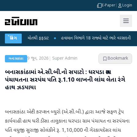
E-Paper
|
Login
 બાળકોના મોતથી ફફડાટ
બ્રેકિંગ
●
હવામાન વિભાગે 18 રાજ્યો માટે ભારે વરસાદની ચેતવણી જાર
9 જૂન, 2026
|
Super Admin
Bookmark
બનાસકાંઠા
બનાસકાંઠામાં એ.સી.બી.નો સપાટો : ધરપડા ગ્રામ
પંચાયતના સરપંચ પતિ રૂ.1.10 લાખની લાંચ લેતા રંગે
હાથ ઝડપાયા
બનાસકાંઠા એન્ટી કરપ્શન બ્યુરો (એ.સી.બી.) દ્વારા આજે સફળ ટ્રેપ
કાર્યવાહી હાથ ધરી ડીસા તાલુકાના ધરપડા ગ્રામ પંચાયત ના સરપંચના
પતિ વધુજી સુરાજી સોલંકીને રૂ. 1,10,000 ની ગેરકાયદેસર લાંચ