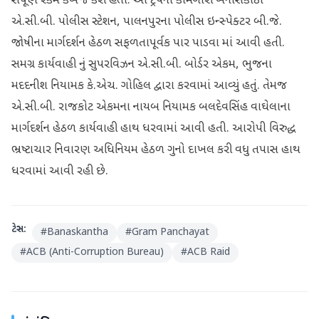
સંપૂર્ણ રકમ કબજે કરી હતી. આ ટ્રેપની કામગીરી બનાસકાંઠા
એ.સી.બી. પોલીસ સ્ટેશન, પાલનપુરના પોલીસ ઇન્સ્પેક્ટર બી.જે.
જોષીના માર્ગદર્શન હેઠળ સફળતાપૂર્વક પાર પાડવા માં આવી હતી.
સમગ્ર કાર્યવાહી નું સુપરવિઝન એ.સી.બી. બોર્ડર એકમ, ભુજના
મદદનીશ નિયામક કે.એચ. ગોહિલ દ્વારા કરવામાં આવ્યું હતું. તેમજ
એ.સી.બી. રાજકોટ એકમના નાયબ નિયામક બલદેવસિંહ વાઘેલાના
માર્ગદર્શન હેઠળ કાર્યવાહી હાથ ધરવામાં આવી હતી. આરોપી વિરુદ્ધ
ભ્રષ્ટાચાર નિવારણ અધિનિયમ હેઠળ ગુનો દાખલ કરી વધુ તપાસ હાથ
ધરવામાં આવી રહી છે.
ટેગ્સ:
#
Banaskantha
#
Gram Panchayat
#
ACB (Anti-Corruption Bureau)
#
ACB Raid