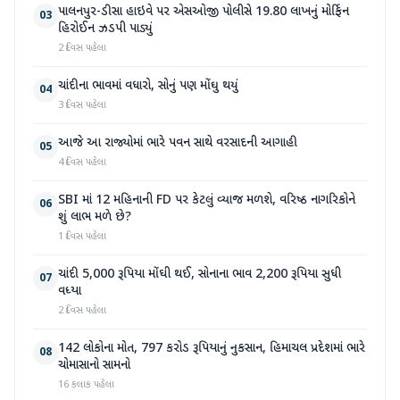
પાલનપુર-ડીસા હાઇવે પર એસઓજી પોલીસે 19.80 લાખનું મોર્ફિન
03
હિરોઈન ઝડપી પાડ્યું
2 દિવસ પહેલા
ચાંદીના ભાવમાં વધારો, સોનું પણ મોંઘુ થયું
04
3 દિવસ પહેલા
આજે આ રાજ્યોમાં ભારે પવન સાથે વરસાદની આગાહી
05
4 દિવસ પહેલા
SBI માં 12 મહિનાની FD પર કેટલું વ્યાજ મળશે, વરિષ્ઠ નાગરિકોને
06
શું લાભ મળે છે?
1 દિવસ પહેલા
ચાંદી 5,000 રૂપિયા મોંઘી થઈ, સોનાના ભાવ 2,200 રૂપિયા સુધી
07
વધ્યા
2 દિવસ પહેલા
142 લોકોના મોત, 797 કરોડ રૂપિયાનું નુકસાન, હિમાચલ પ્રદેશમાં ભારે
08
ચોમાસાનો સામનો
16 કલાક પહેલા