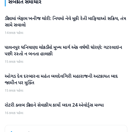
સંબંધિત સમાચાર
ડીસામાં બેફામ ખનીજ ચોરી: નિયમો નેવે મૂકી રેતી માફિયાઓ સક્રિય, તંત્ર
બનાસકાંઠા
સામે સવાલો
14 કલાક પહેલા
પાલનપુર ધનિયાણા ચોકડીનો મુખ્ય માર્ગ એક વર્ષથી ધોરણે: ગટરલાઇન
બનાસકાંઠા
પછી રસ્તો ન બનતા હાલાકી
15 કલાક પહેલા
ઓગડ દેવ દરબારના મહંત બલદેવગિરી મહારાજની અટકાયત બાદ
બનાસકાંઠા
જામીન પર મુક્તિ
15 કલાક પહેલા
રોટરી ક્લબ ડીસાને સેવાકીય કાર્યો બદલ 24 એવોર્ડ્સ મળ્યા
બનાસકાંઠા
16 કલાક પહેલા