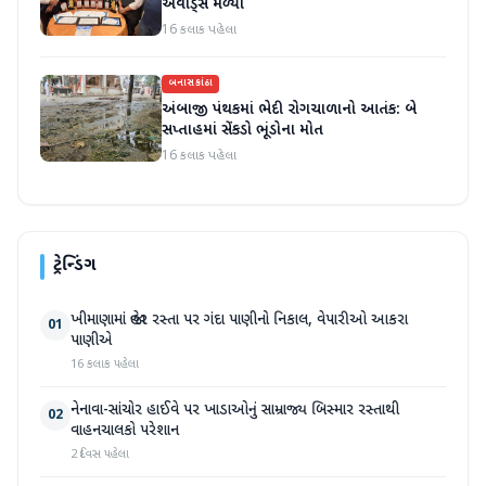
એવોર્ડ્સ મળ્યા
16 કલાક પહેલા
બનાસકાંઠા
અંબાજી પંથકમાં ભેદી રોગચાળાનો આતંક: બે
સપ્તાહમાં સેંકડો ભૂંડોના મોત
16 કલાક પહેલા
ટ્રેન્ડિંગ
ખીમાણામાં જાહેર રસ્તા પર ગંદા પાણીનો નિકાલ, વેપારીઓ આકરા
01
પાણીએ
16 કલાક પહેલા
નેનાવા-સાંચોર હાઈવે પર ખાડાઓનું સામ્રાજ્ય બિસ્માર રસ્તાથી
02
વાહનચાલકો પરેશાન
2 દિવસ પહેલા