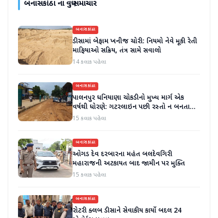
બનાસકાંઠા
ના વધુ સમાચાર
બનાસકાંઠા
ડીસામાં બેફામ ખનીજ ચોરી: નિયમો નેવે મૂકી રેતી
માફિયાઓ સક્રિય, તંત્ર સામે સવાલો
14 કલાક પહેલા
બનાસકાંઠા
પાલનપુર ધનિયાણા ચોકડીનો મુખ્ય માર્ગ એક
વર્ષથી ધોરણે: ગટરલાઇન પછી રસ્તો ન બનતા
હાલાકી
15 કલાક પહેલા
બનાસકાંઠા
ઓગડ દેવ દરબારના મહંત બલદેવગિરી
મહારાજની અટકાયત બાદ જામીન પર મુક્તિ
15 કલાક પહેલા
બનાસકાંઠા
રોટરી ક્લબ ડીસાને સેવાકીય કાર્યો બદલ 24