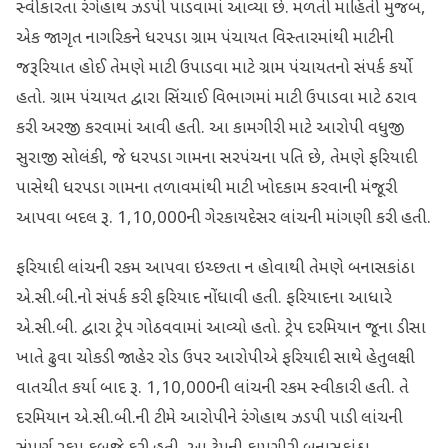
સ્વીકારતા રંગેહાથ ઝડપી પાડવામાં આવ્યા છે. મળતી માહિતી મુજબ,
એક જાગૃત નાગરિકને ધરપડા ગ્રામ પંચાયત વિસ્તારમાંથી માટીની
જરૂરિયાત હોઈ તેમણે માટી ઉપાડવા માટે ગ્રામ પંચાયતનો સંપર્ક કર્યો
હતો. ગ્રામ પંચાયત દ્વારા સિંચાઈ વિભાગમાં માટી ઉપાડવા માટે ઠરાવ
કરી અરજી કરવામાં આવી હતી. આ કામગીરી માટે આરોપી વધુજી
સુરાજી સોલંકી, જે ધરપડા ગામના સરપંચના પતિ છે, તેમણે ફરિયાદી
પાસેથી ધરપડા ગામના તળાવમાંથી માટી ખોદકામ કરવાની મંજૂરી
આપવા બદલ રૂ. 1,10,000ની ગેરકાયદેસર લાંચની માંગણી કરી હતી.
ફરિયાદી લાંચની રકમ આપવા ઇચ્છતા ન હોવાથી તેમણે બનાસકાંઠા
એ.સી.બી.નો સંપર્ક કરી ફરિયાદ નોંધાવી હતી. ફરિયાદના આધારે
એ.સી.બી. દ્વારા ટ્રેપ ગોઠવવામાં આવ્યો હતો. ટ્રેપ દરમિયાન જૂના ડીસા
ખાતે ઢુવા ચોકડી જાહેર રોડ ઉપર આરોપીએ ફરિયાદી સાથે હેતુલક્ષી
વાતચીત કર્યા બાદ રૂ. 1,10,000ની લાંચની રકમ સ્વીકારી હતી. તે
દરમિયાન એ.સી.બી.ની ટીમે આરોપીને રંગેહાથ ઝડપી પાડી લાંચની