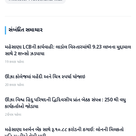
સંબંધિત સમાચાર
મહેસાણા LCBની કાર્યવાહી: લાડોલ વિસ્તારમાંથી 9.23 લાખના મુદ્દામાલ
મહેસાણા
સાથે 2 શખ્સો ઝડપાયા
19 કલાક પહેલા
ઊંઝા કોલેજમાં મહેંદી અને ચિત્ર સ્પર્ધા યોજાઇ
મહેસાણા
20 કલાક પહેલા
ઊંઝા વિશ્વ હિંદુ પરિષદની દ્વિદિવસીય પ્રાંત બેઠક સંપન્ન : 250 થી વધુ
મહેસાણા
કાર્યકર્તાઓ જોડાયા
2 દિવસ પહેલા
મહેસાણા અર્બન બેંક સાથે રૂ.૧૦.૮૮ કરોડની ઠગાઈ: લોનની મિલકતો
મહેસાણા