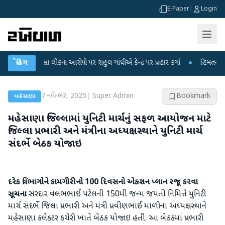
E-Paper
|
Login
રીક્ષા લીકના આરોપો પર રાહુલ ગાંધીએ કેન્દ્ર પર પ્રહાર કર્યા
બ્રેકિંગ
●
હિંમતનગરમાં રહસ્ય
7 નવેમ્બર, 2025
|
Super Admin
Bookmark
મહેસાણા
મહેસાણા જિલ્લામાં યુનિટી માર્ચનું સફળ આયોજન માટે
જિલ્લા પ્રભારી અને મંત્રીના અધ્યક્ષસ્થાને યુનિટી માર્ચ
સંદર્ભે બેઠક યોજાઇ
દરેક વિભાગોને કામગીરીનો 100 દિવસનો એક્શન પ્લાન રજૂ કરવા
સૂચના
સરદાર વલ્લભભાઈ પટેલની 150મી જન્મ જયંતી નિમિત્તે યુનિટી
માર્ચ સંદર્ભે જિલ્લા પ્રભારી અને મંત્રી પ્રવીણભાઈ માળીના અધ્યક્ષસ્થાને
મહેસાણા કલેક્ટર કચેરી ખાતે બેઠક યોજાઇ હતી. આ બેઠકમાં પ્રભારી