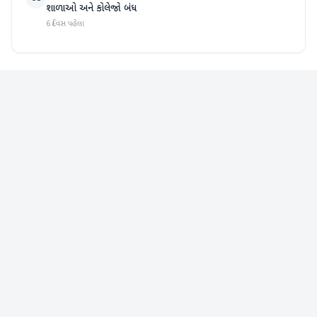
શાળાઓ અને કોલેજો બંધ
6 દિવસ પહેલા