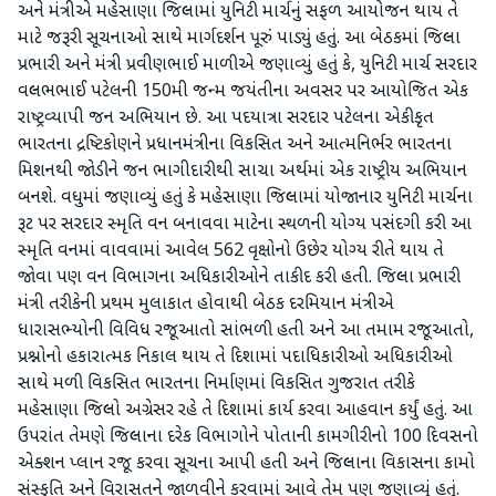
અને મંત્રીએ મહેસાણા જિલ્લામાં યુનિટી માર્ચનું સફળ આયોજન થાય તે
માટે જરૂરી સૂચનાઓ સાથે માર્ગદર્શન પૂરું પાડ્યું હતું. આ બેઠકમાં જિલ્લા
પ્રભારી અને મંત્રી પ્રવીણભાઈ માળીએ જણાવ્યું હતું કે, યુનિટી માર્ચ સરદાર
વલ્લભભાઈ પટેલની 150મી જન્મ જયંતીના અવસર પર આયોજિત એક
રાષ્ટ્રવ્યાપી જન અભિયાન છે. આ પદયાત્રા સરદાર પટેલના એકીકૃત
ભારતના દ્રષ્ટિકોણને પ્રધાનમંત્રીના વિકસિત અને આત્મનિર્ભર ભારતના
મિશનથી જોડીને જન ભાગીદારીથી સાચા અર્થમાં એક રાષ્ટ્રીય અભિયાન
બનશે. વધુમાં જણાવ્યું હતું કે મહેસાણા જિલ્લામાં યોજાનાર યુનિટી માર્ચના
રૂટ પર સરદાર સ્મૃતિ વન બનાવવા માટેના સ્થળની યોગ્ય પસંદગી કરી આ
સ્મૃતિ વનમાં વાવવામાં આવેલ 562 વૃક્ષોનો ઉછેર યોગ્ય રીતે થાય તે
જોવા પણ વન વિભાગના અધિકારીઓને તાકીદ કરી હતી. જિલ્લા પ્રભારી
મંત્રી તરીકેની પ્રથમ મુલાકાત હોવાથી બેઠક દરમિયાન મંત્રીએ
ધારાસભ્યોની વિવિધ રજૂઆતો સાંભળી હતી અને આ તમામ રજૂઆતો,
પ્રશ્નોનો હકારાત્મક નિકાલ થાય તે દિશામાં પદાધિકારીઓ અધિકારીઓ
સાથે મળી વિકસિત ભારતના નિર્માણમાં વિકસિત ગુજરાત તરીકે
મહેસાણા જિલ્લો અગ્રેસર રહે તે દિશામાં કાર્ય કરવા આહવાન કર્યું હતું. આ
ઉપરાંત તેમણે જિલ્લાના દરેક વિભાગોને પોતાની કામગીરીનો 100 દિવસનો
એક્શન પ્લાન રજૂ કરવા સૂચના આપી હતી અને જિલ્લાના વિકાસના કામો
સંસ્કૃતિ અને વિરાસતને જાળવીને કરવામાં આવે તેમ પણ જણાવ્યું હતું.