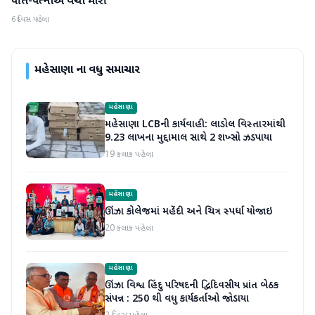
પતિ-પત્નીએ વેચી મારી
6 દિવસ પહેલા
મહેસાણા
ના વધુ સમાચાર
મહેસાણા
મહેસાણા LCBની કાર્યવાહી: લાડોલ વિસ્તારમાંથી
9.23 લાખના મુદ્દામાલ સાથે 2 શખ્સો ઝડપાયા
19 કલાક પહેલા
મહેસાણા
ઊંઝા કોલેજમાં મહેંદી અને ચિત્ર સ્પર્ધા યોજાઇ
20 કલાક પહેલા
મહેસાણા
ઊંઝા વિશ્વ હિંદુ પરિષદની દ્વિદિવસીય પ્રાંત બેઠક
સંપન્ન : 250 થી વધુ કાર્યકર્તાઓ જોડાયા