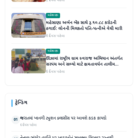
2 દિવસ પહેલા
મહેસાણા
મહેસાણા અર્બન બેંક સાથે રૂ.૧૦.૮૮ કરોડની
ઠગાઈ: લોનની મિલકતો પતિ-પત્નીએ વેચી મારી
6 દિવસ પહેલા
મહેસાણા
ઊંઝામાં રાષ્ટ્રીય ગ્રામ સ્વરાજ અભિયાન અંતર્ગત
સરપંચ અને સભ્યો માટે ક્ષમતાવર્ધન તાલીમ
યોજાઈ
6 દિવસ પહેલા
ટ્રેન્ડિંગ
ગુજરાતમાં ખાનગી ટ્યુશન ક્લાસીસ પર આવશે કડક કાયદો
01
6 દિવસ પહેલા