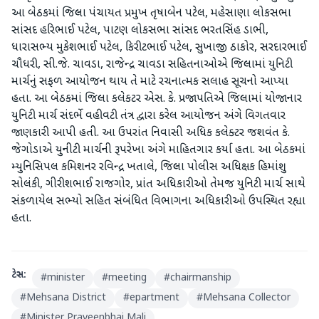
આ બેઠકમાં જિલ્લા પંચાયત પ્રમુખ તૃષાબેન પટેલ, મહેસાણા લોકસભા
સાંસદ હરિભાઈ પટેલ, પાટણ લોકસભા સાંસદ ભરતસિંહ ડાભી,
ધારાસભ્ય મુકેશભાઈ પટેલ, કિરીટભાઈ પટેલ, સુખાજી ઠાકોર, સરદારભાઈ
ચૌધરી, સી.જે. ચાવડા, રાજેન્દ્ર ચાવડા સહિતનાઓએ જિલ્લામાં યુનિટી
માર્ચનું સફળ આયોજન થાય તે માટે રચનાત્મક સલાહ સૂચનો આપ્યા
હતા. આ બેઠકમાં જિલ્લા કલેકટર એસ. કે. પ્રજાપતિએ જિલ્લામાં યોજાનાર
યુનિટી માર્ચ સંદર્ભે વહીવટી તંત્ર દ્વારા કરેલ આયોજન અંગે વિગતવાર
જાણકારી આપી હતી. આ ઉપરાંત નિવાસી અધિક કલેક્ટર જશવંત કે.
જેગોડાએ યુનીટી માર્ચની રૂપરેખા અંગે માહિતગાર કર્યા હતા. આ બેઠકમાં
મ્યુનિસિપલ કમિશનર રવિન્દ્ર ખતાલે, જિલ્લા પોલીસ અધિક્ષક હિમાંશુ
સોલંકી, ગીરીશભાઈ રાજગોર, પ્રાંત અધિકારીઓ તેમજ યુનિટી માર્ચ સાથે
સંકળાયેલ સભ્યો સહિત સંબંધિત વિભાગના અધિકારીઓ ઉપસ્થિત રહ્યા
હતા.
ટેગ્સ:
#
minister
#
meeting
#
chairmanship
#
Mehsana District
#
epartment
#
Mehsana Collector
#
Minister Praveenbhai Mali