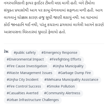
નગરપાલિકાની ફાયર ફાઈટર ટીમની મદદ માગી હતી. બંને ટીમોના
સંયુક્ત પ્રયાસોથી આગ પર કાબૂ મેળવવામાં સફળતા મળી હતી. આગ
લાગવાનું ચોક્કસ કારણ હજુ સુધી જાણી શકાયું નથી. આ ઘટનામાં
કોઈ જાનહાનિ થઈ નથી, પરંતુ કચરાના ઢગલામાં લાગેલી આગને કારણે
આસપાસના વિસ્તારમાં ધુમાડો ફેલાયો હતો.
ટેગ્સ:
#
public safety
#
Emergency Response
#
Environmental Impact
#
Firefighting Efforts
#
Fire Cause Investigation
#
Unjha Municipality
#
Waste Management Issues
#
Garbage Dump Fire
#
Unjha City Incident
#
Mehsana Municipality Assistance
#
Fire Control Success
#
Smoke Pollution
#
Casualties Averted
#
Community Alertness
#
Urban Infrastructure Challenges