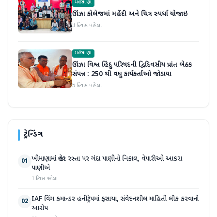
મહેસાણા
ઊંઝા કોલેજમાં મહેંદી અને ચિત્ર સ્પર્ધા યોજાઇ
3 દિવસ પહેલા
મહેસાણા
ઊંઝા વિશ્વ હિંદુ પરિષદની દ્વિદિવસીય પ્રાંત બેઠક
સંપન્ન : 250 થી વધુ કાર્યકર્તાઓ જોડાયા
5 દિવસ પહેલા
ટ્રેન્ડિંગ
ખીમાણામાં જાહેર રસ્તા પર ગંદા પાણીનો નિકાલ, વેપારીઓ આકરા
01
પાણીએ
1 દિવસ પહેલા
IAF વિંગ કમાન્ડર હનીટ્રેપમાં ફસાયા, સંવેદનશીલ માહિતી લીક કરવાનો
02
આરોપ