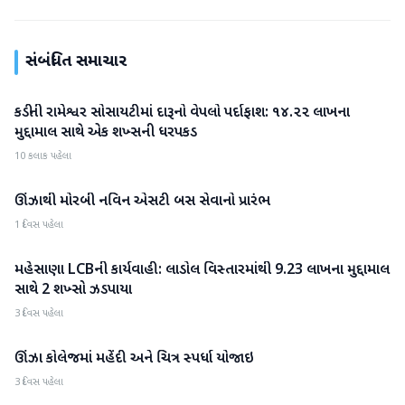
સંબંધિત સમાચાર
કડીની રામેશ્વર સોસાયટીમાં દારૂનો વેપલો પર્દાફાશ: ૧૪.૨૨ લાખના
મહેસાણા
મુદ્દામાલ સાથે એક શખ્સની ધરપકડ
10 કલાક પહેલા
ઊંઝાથી મોરબી નવિન એસટી બસ સેવાનો પ્રારંભ
મહેસાણા
1 દિવસ પહેલા
મહેસાણા LCBની કાર્યવાહી: લાડોલ વિસ્તારમાંથી 9.23 લાખના મુદ્દામાલ
મહેસાણા
સાથે 2 શખ્સો ઝડપાયા
3 દિવસ પહેલા
ઊંઝા કોલેજમાં મહેંદી અને ચિત્ર સ્પર્ધા યોજાઇ
મહેસાણા
3 દિવસ પહેલા