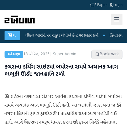
E-Paper
|
Login
ીક્ષા લીકના આરોપો પર રાહુલ ગાંધીએ કેન્દ્ર પર પ્રહાર કર્યા
બ્રેકિંગ
●
હિંમતનગરમાં રહસ્યમ
18 એપ્રિલ, 2025
|
Super Admin
Bookmark
મહેસાણા
કચરાના ડમ્પિંગ સાઇટમાં બપોરના સમયે અચાનક આગ
ભભૂકી ઊઠી; જાનહાનિ ટળી
ઊંઝા શહેરના વણાગલા રોડ પર આવેલા કચરાના ડમ્પિંગ યાર્ડમાં બપોરના
સમયે અચાનક આગ ભભૂકી ઊઠી હતી. આ ઘટનાની જાણ થતાં જ ઊંઝા
નગરપાલિકાની ફાયર ફાઈટર ટીમ તાત્કાલિક ઘટનાસ્થળે પહોંચી ગઈ
હતી. આગે વિકરાળ સ્વરૂપ ધારણ કરતાં ઊંઝા ફાયર બ્રિગેડે મહેસાણા