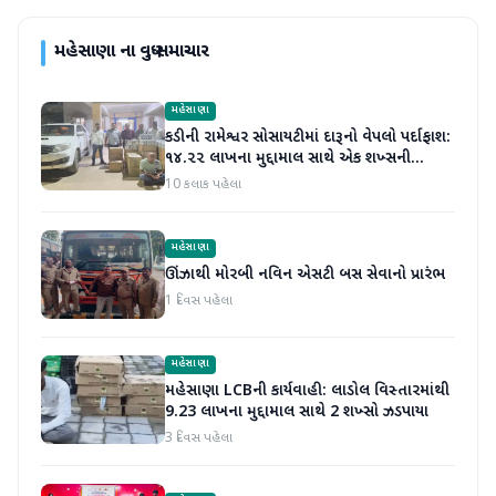
મહેસાણા
ના વધુ સમાચાર
મહેસાણા
કડીની રામેશ્વર સોસાયટીમાં દારૂનો વેપલો પર્દાફાશ:
૧૪.૨૨ લાખના મુદ્દામાલ સાથે એક શખ્સની
ધરપકડ
10 કલાક પહેલા
મહેસાણા
ઊંઝાથી મોરબી નવિન એસટી બસ સેવાનો પ્રારંભ
1 દિવસ પહેલા
મહેસાણા
મહેસાણા LCBની કાર્યવાહી: લાડોલ વિસ્તારમાંથી
9.23 લાખના મુદ્દામાલ સાથે 2 શખ્સો ઝડપાયા
3 દિવસ પહેલા