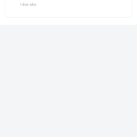
1 દિવસ પહેલા