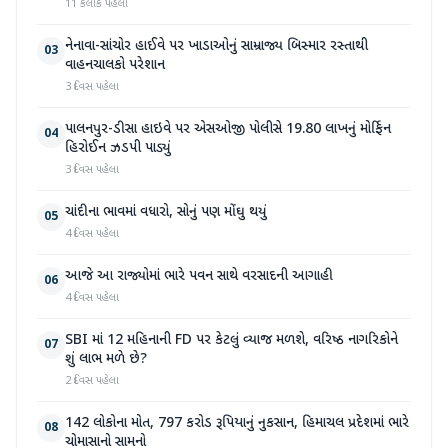
11 કલાક પહેલા
નેનાવા-સાંચોર હાઈવે પર ખાડાઓનું સામ્રાજ્ય બિસ્માર રસ્તાથી
03
વાહનચાલકો પરેશાન
3 દિવસ પહેલા
પાલનપુર-ડીસા હાઇવે પર એસઓજી પોલીસે 19.80 લાખનું મોર્ફિન
04
હિરોઈન ઝડપી પાડ્યું
3 દિવસ પહેલા
ચાંદીના ભાવમાં વધારો, સોનું પણ મોંઘુ થયું
05
4 દિવસ પહેલા
આજે આ રાજ્યોમાં ભારે પવન સાથે વરસાદની આગાહી
06
4 દિવસ પહેલા
SBI માં 12 મહિનાની FD પર કેટલું વ્યાજ મળશે, વરિષ્ઠ નાગરિકોને
07
શું લાભ મળે છે?
2 દિવસ પહેલા
142 લોકોના મોત, 797 કરોડ રૂપિયાનું નુકસાન, હિમાચલ પ્રદેશમાં ભારે
08
ચોમાસાનો સામનો