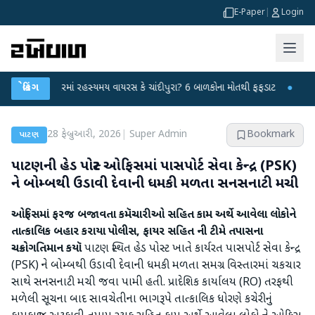
E-Paper
|
Login
હિંમતનગરમાં રહસ્યમય વાયરસ કે ચાંદીપુરા? 6 બાળકોના મોતથી ફફડાટ
બ્રેકિંગ
●
હવામાન વિભ
28 ફેબ્રુઆરી, 2026
|
Super Admin
Bookmark
પાટણ
પાટણની હેડ પોસ્ટ ઓફિસમાં પાસપોર્ટ સેવા કેન્દ્ર (PSK)
ને બોમ્બથી ઉડાવી દેવાની ધમકી મળતા સનસનાટી મચી
ઓફિસમાં ફરજ બજાવતા કમૅચારીઓ સહિત કામ અર્થે આવેલા લોકોને
તાત્કાલિક બહાર કરાયા
પોલીસ
,
ફાયર સહિત ની ટીમે તપાસના
ચક્રોગતિમાન કયૉ
પાટણ સ્થિત હેડ પોસ્ટ ખાતે કાર્યરત પાસપોર્ટ સેવા કેન્દ્ર
(PSK) ને બોમ્બથી ઉડાવી દેવાની ધમકી મળતા સમગ્ર વિસ્તારમાં ચકચાર
સાથે સનસનાટી મચી જવા પામી હતી. પ્રાદેશિક કાર્યાલય (RO) તરફથી
મળેલી સૂચના બાદ સાવચેતીના ભાગરૂપે તાત્કાલિક ધોરણે કચેરીનું