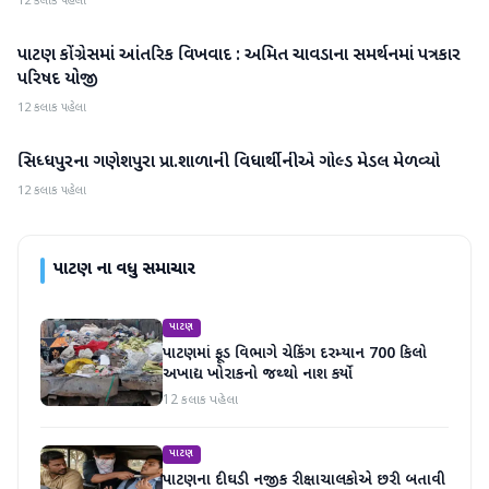
12 કલાક પહેલા
પાટણ કોંગ્રેસમાં આંતરિક વિખવાદ : અમિત ચાવડાના સમર્થનમાં પત્રકાર
પાટણ
પરિષદ યોજી
12 કલાક પહેલા
સિધ્ધપુરના ગણેશપુરા પ્રા.શાળાની વિધાર્થીનીએ ગોલ્ડ મેડલ મેળવ્યો
પાટણ
12 કલાક પહેલા
પાટણ
ના વધુ સમાચાર
પાટણ
પાટણમાં ફૂડ વિભાગે ચેકિંગ દરમ્યાન 700 કિલો
અખાદ્ય ખોરાકનો જથ્થો નાશ કર્યો
12 કલાક પહેલા
પાટણ
પાટણના દીઘડી નજીક રીક્ષાચાલકોએ છરી બતાવી