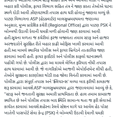
કામકાજ અટકાવી તમામ સ્ટાફ સહિત કામ અર્થે આવેલા લોકો ને ઓફિસ
બહાર કરી પોલીસ, ફાયર વિભાગ સહિત તંત્ર ને જાણ કરતા તેઓએ ધટના
સ્થળે દોડી આવી ઝીણવટભરી તપાસ હાથ ધરી હોવાનું જાણવા મળ્યું છે.
પાટણ વિભાગના ASP (હેડક્વાર્ટર) બાલસુબ્રમણ્યમના જણાવ્યા
અનુસાર, મુખ્ય પ્રાદેશિક કચેરી (Regional Office) દ્વારા પાટણ PSK ને
બોમ્બથી ઉડાવી દેવાની ધમકી મળી હોવાની જાણ કરવામાં આવી
હતી.સૂચના મળતા જ કચેરીમાં ફરજ બજાવતા તમામ સ્ટાફ અને હાજર
અરજદારોને સુરક્ષિત રીતે બહાર કાઢી ઓફિસ ખાલી કરવામાં આવી
હતી.આ મામલે સ્થાનિક પોલીસ અને ફાયર બ્રિગેડને તાત્કાલિક જાણ
કરવામાં આવી હતી. ફાયર ફાઈટરો અને પોલીસ કાફલો ઘટનાસ્થળે
પહોંચી ગયો છે. પોલીસ દ્વારા આ મામલે લેખિત ફરિયાદ નોંધી તપાસ
હાથ ધરવામાં આવી છે. જે નાગરિકોએ આજની એપોઈન્ટમેન્ટ લીધી હતી,
તેઓને સુરક્ષાના કારણોસર થોડી રાહ જોવા વિનંતી કરવામાં આવી છે.
પોલીસ દ્વારા સંપૂર્ણ તપાસ અને 'ક્લિયરન્સ' મળ્યા બાદ ફરીથી કામકાજ
શરૂ કરવામાં આવશે.ASP બાલસુબ્રમણ્યમ દ્વારા જણાવવામાં આવ્યું છે કે,
"સ્ટાફ અને જનતાની સુરક્ષા અમારી પ્રાથમિકતા છે. હાલ તમામ કામકાજ
સ્થગિત છે અને પોલીસ તપાસ બાદ સ્થિતિ સામાન્ય થતા જ ફરી સેવાઓ
કાર્યરત કરવામાં આવશે.શહેરના રેલવે સ્ટેશન માગૅ પર આવેલ હેડ પોસ્ટ
ખાતેની પાસપોર્ટ સેવા કેન્દ્ર (PSK) ને બોમ્બથી ઉડાવી દેવાની ધમકી