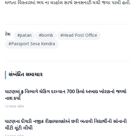
મળતા વિસ્તારમાં ભય ના માહોલ સાથે સનસનાટી મચી જવા પામી હતી.
ટેગ્સ:
#
patan
#
bomb
#
Head Post Office
#
Passport Seva Kendra
સંબંધિત સમાચાર
પાટણમાં ફૂડ વિભાગે ચેકિંગ દરમ્યાન 700 કિલો અખાદ્ય ખોરાકનો જથ્થો
પાટણ
નાશ કર્યો
12 કલાક પહેલા
પાટણના દીઘડી નજીક રીક્ષાચાલકોએ છરી બતાવી વિદ્યાર્થીની સોનાની
પાટણ
વીંટી લૂંટી લીધી