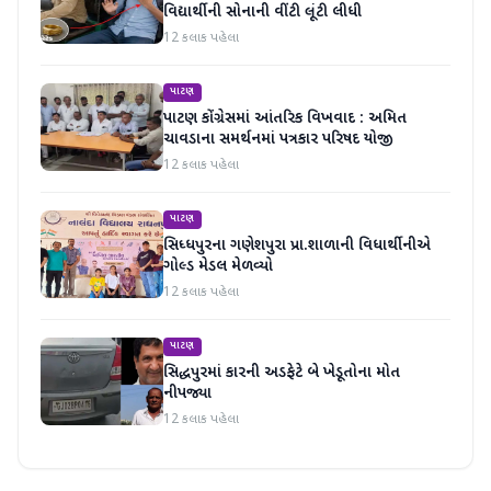
વિદ્યાર્થીની સોનાની વીંટી લૂંટી લીધી
12 કલાક પહેલા
પાટણ
પાટણ કોંગ્રેસમાં આંતરિક વિખવાદ : અમિત
ચાવડાના સમર્થનમાં પત્રકાર પરિષદ યોજી
12 કલાક પહેલા
પાટણ
સિધ્ધપુરના ગણેશપુરા પ્રા.શાળાની વિધાર્થીનીએ
ગોલ્ડ મેડલ મેળવ્યો
12 કલાક પહેલા
પાટણ
સિદ્ધપુરમાં કારની અડફેટે બે ખેડૂતોના મોત
નીપજ્યા
12 કલાક પહેલા