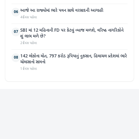
આજે આ રાજ્યોમાં ભારે પવન સાથે વરસાદની આગાહી
06
4 દિવસ પહેલા
SBI માં 12 મહિનાની FD પર કેટલું વ્યાજ મળશે, વરિષ્ઠ નાગરિકોને
07
શું લાભ મળે છે?
2 દિવસ પહેલા
142 લોકોના મોત, 797 કરોડ રૂપિયાનું નુકસાન, હિમાચલ પ્રદેશમાં ભારે
08
ચોમાસાનો સામનો
1 દિવસ પહેલા