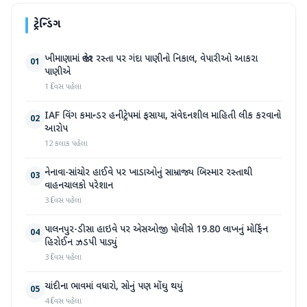
ટ્રેન્ડિંગ
ખીમાણામાં જાહેર રસ્તા પર ગંદા પાણીનો નિકાલ, વેપારીઓ આકરા
01
પાણીએ
1 દિવસ પહેલા
IAF વિંગ કમાન્ડર હનીટ્રેપમાં ફસાયા, સંવેદનશીલ માહિતી લીક કરવાનો
02
આરોપ
12 કલાક પહેલા
નેનાવા-સાંચોર હાઈવે પર ખાડાઓનું સામ્રાજ્ય બિસ્માર રસ્તાથી
03
વાહનચાલકો પરેશાન
3 દિવસ પહેલા
પાલનપુર-ડીસા હાઇવે પર એસઓજી પોલીસે 19.80 લાખનું મોર્ફિન
04
હિરોઈન ઝડપી પાડ્યું
3 દિવસ પહેલા
ચાંદીના ભાવમાં વધારો, સોનું પણ મોંઘુ થયું
05
4 દિવસ પહેલા