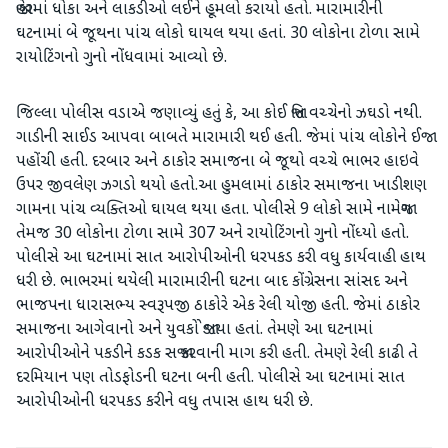
જાહેરમાં ધોકા અને લાકડીઓ લઈને હૂમલો કરાયો હતો. મારામારીની
ઘટનામાં બે જૂથના પાંચ લોકો ઘાયલ થયા હતાં. 30 લોકોના ટોળા સામે
રાયોટિંગનો ગુનો નોંધવામાં આવ્યો છે.
જિલ્લા પોલીસ વડાએ જણાવ્યું હતું કે, આ કોઈ જાતિ વચ્ચેનો ઝઘડો નથી.
ગાડીની સાઈડ આપવા બાબતે મારામારી થઈ હતી. જેમાં પાંચ લોકોને ઈજા
પહોંચી હતી. દરબાર અને ઠાકોર સમાજના બે જૂથો વચ્ચે ભાભર હાઇવે
ઉપર જીવલેણ ઝગડો થયો હતો.આ હુમલામાં ઠાકોર સમાજના ખાડીશણ
ગામના પાંચ વ્યક્તિઓ ઘાયલ થયા હતા. પોલીસે 9 લોકો સામે નામજોગ
તેમજ 30 લોકોના ટોળા સામે 307 અને રાયોટિંગનો ગુનો નોંધ્યો હતો.
પોલીસે આ ઘટનામાં સાત આરોપીઓની ધરપકડ કરી વધુ કાર્યવાહી હાથ
ધરી છે. ભાભરમાં થયેલી મારામારીની ઘટના બાદ કોંગ્રેસના સાંસદ અને
ભાજપના ધારાસભ્ય સ્વરૂપજી ઠાકોરે એક રેલી યોજી હતી. જેમાં ઠાકોર
સમાજના આગેવાનો અને યુવકો જોડાયા હતાં. તેમણે આ ઘટનામાં
આરોપીઓને પકડીને કડક સજા કરવાની માગ કરી હતી. તેમણે રેલી કાઢી તે
દરમિયાન પણ તોડફોડની ઘટના બની હતી. પોલીસે આ ઘટનામાં સાત
આરોપીઓની ધરપકડ કરીને વધુ તપાસ હાથ ધરી છે.