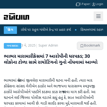
E-Paper
|
Login
 આરોપો પર રાહુલ ગાંધીએ કેન્દ્ર પર પ્રહાર કર્યા
બ્રેકિંગ
●
હિંમતનગરમાં રહસ્યમય વાયરસ કે
3 મે, 2025
|
Super Admin
Bookmark
બનાસકાંઠા
ભાભર મારામારી કેસમાં 7 આરોપીની ધરપકડ; 30
લોકોના ટોળા સામે રાયોટિંગનો ગુનો નોંધવામાં આવ્યો
ભાભરમાં જાહેરમાં જીવલેણ મારામારીની ઘટના બની હતી. ત્યાર બાદ
કોંગ્રેસના સાંસદ ગેનીબેન ઠાકોર અને ભાજપના ધારાસભ્ય સ્વરૂપજી
ઠાકોરે આરોપીઓને પકડીને કડકમા કડક સજા કરવા માગ કરી હતી. આ
ઘટનાને લઈ જિલ્લા પોલીસ વડાએ કહ્યું હતું કે, સાત આરોપીઓની
ધરપકડ કરવામાં આવી છે. ગાડી સાઈડ કરવા મુદ્દે મારામારી થઈ હતી.