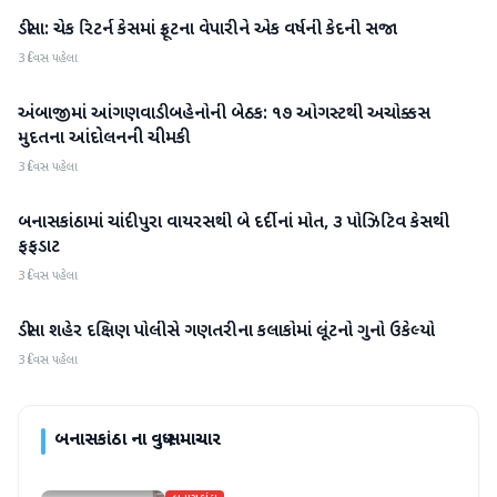
ડીસા: ચેક રિટર્ન કેસમાં ફ્રૂટના વેપારીને એક વર્ષની કેદની સજા
બનાસકાંઠા
3 દિવસ પહેલા
અંબાજીમાં આંગણવાડી બહેનોની બેઠક: ૧૭ ઓગસ્ટથી અચોક્કસ
બનાસકાંઠા
મુદતના આંદોલનની ચીમકી
3 દિવસ પહેલા
બનાસકાંઠામાં ચાંદીપુરા વાયરસથી બે દર્દીનાં મોત, ૩ પોઝિટિવ કેસથી
બનાસકાંઠા
ફફડાટ
3 દિવસ પહેલા
ડીસા શહેર દક્ષિણ પોલીસે ગણતરીના કલાકોમાં લૂંટનો ગુનો ઉકેલ્યો
બનાસકાંઠા
3 દિવસ પહેલા
બનાસકાંઠા
ના વધુ સમાચાર