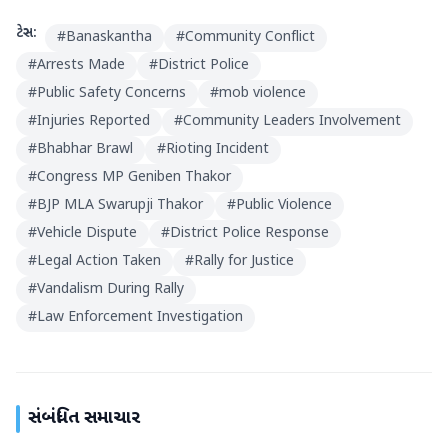
ટેગ્સ:
#
Banaskantha
#
Community Conflict
#
Arrests Made
#
District Police
#
Public Safety Concerns
#
mob violence
#
Injuries Reported
#
Community Leaders Involvement
#
Bhabhar Brawl
#
Rioting Incident
#
Congress MP Geniben Thakor
#
BJP MLA Swarupji Thakor
#
Public Violence
#
Vehicle Dispute
#
District Police Response
#
Legal Action Taken
#
Rally for Justice
#
Vandalism During Rally
#
Law Enforcement Investigation
સંબંધિત સમાચાર