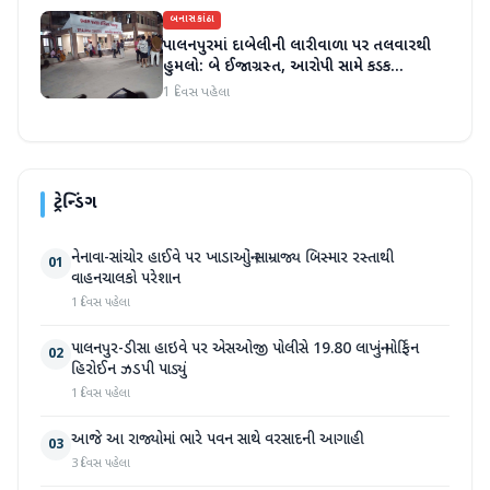
બનાસકાંઠા
પાલનપુરમાં દાબેલીની લારીવાળા પર તલવારથી
હુમલો: બે ઈજાગ્રસ્ત, આરોપી સામે કડક
કાર્યવાહીની માંગ
1 દિવસ પહેલા
ટ્રેન્ડિંગ
નેનાવા-સાંચોર હાઈવે પર ખાડાઓનું સામ્રાજ્ય બિસ્માર રસ્તાથી
01
વાહનચાલકો પરેશાન
1 દિવસ પહેલા
પાલનપુર-ડીસા હાઇવે પર એસઓજી પોલીસે 19.80 લાખનું મોર્ફિન
02
હિરોઈન ઝડપી પાડ્યું
1 દિવસ પહેલા
આજે આ રાજ્યોમાં ભારે પવન સાથે વરસાદની આગાહી
03
3 દિવસ પહેલા