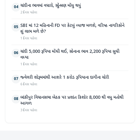
ચાંદીના ભાવમાં વધારો, સોનું પણ મોંઘુ થયું
04
2 દિવસ પહેલા
SBI માં 12 મહિનાની FD પર કેટલું વ્યાજ મળશે, વરિષ્ઠ નાગરિકોને
05
શું લાભ મળે છે?
1 દિવસ પહેલા
ચાંદી 5,000 રૂપિયા મોંઘી થઈ, સોનાના ભાવ 2,200 રૂપિયા સુધી
06
વધ્યા
1 દિવસ પહેલા
જ્વેલરી શોરૂમમાંથી આશરે 1 કરોડ રૂપિયાના દાગીના ચોરી
07
6 દિવસ પહેલા
બાંકીપુર વિધાનસભા બેઠક પર પ્રશાંત કિશોર 8,000 થી વધુ મતોથી
08
આગળ
3 દિવસ પહેલા