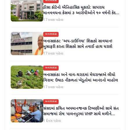
બનાસકાંઠા
ડીસા કોર્ટનો ઐતિહાસિક ચુકાદો: સાપરાધ
માનવવધના કેસમાં ૩ આરોપીઓને ૧૦ વર્ષની કેદ
અને ૬ લાખનો દંડ
17 કલાક પહેલા
બનાસકાંઠા
બનાસકાંઠા: 'અપ-ડાઉનિયા' શિક્ષકો સાવધાન!
મુસાફરી કરતા શિક્ષકો સામે તવાઈ હાથ ધરાશે
17 કલાક પહેલા
બનાસકાંઠા
બનાસકાંઠા અને વાવ-થરાદમાં મેઘરાજાએ લીધો
વિરામ: ઉઘાડ નીકળતાં ખેડૂતોમાં આનંદનો માહોલ
17 કલાક પહેલા
બનાસકાંઠા
સંસદમાં કથિત અપમાનજનક ટિપ્પણીઓ સામે સંત
સમાજમાં રોષ: પાલનપુરમાં VHP સાથે મળીને
અધિક કલેક્ટરને આવેદનપત્ર આપ્યું
1 દિવસ પહેલા