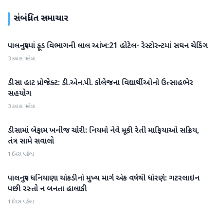
સંબંધિત સમાચાર
પાલનપુરમાં ફૂડ વિભાગની લાલ આંખ:21 હોટેલ- રેસ્ટોરન્ટમાં સઘન ચેકિંગ
બનાસકાંઠા
3 કલાક પહેલા
ડીસા હાટ પ્રોજેક્ટ: ડી.એન.પી. કોલેજના વિદ્યાર્થીઓનો ઉત્સાહભેર
બનાસકાંઠા
સહયોગ
3 કલાક પહેલા
ડીસામાં બેફામ ખનીજ ચોરી: નિયમો નેવે મૂકી રેતી માફિયાઓ સક્રિય,
બનાસકાંઠા
તંત્ર સામે સવાલો
1 દિવસ પહેલા
પાલનપુર ધનિયાણા ચોકડીનો મુખ્ય માર્ગ એક વર્ષથી ધોરણે: ગટરલાઇન
બનાસકાંઠા
પછી રસ્તો ન બનતા હાલાકી
1 દિવસ પહેલા