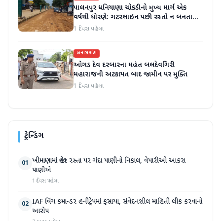
પાલનપુર ધનિયાણા ચોકડીનો મુખ્ય માર્ગ એક
વર્ષથી ધોરણે: ગટરલાઇન પછી રસ્તો ન બનતા
હાલાકી
1 દિવસ પહેલા
બનાસકાંઠા
ઓગડ દેવ દરબારના મહંત બલદેવગિરી
મહારાજની અટકાયત બાદ જામીન પર મુક્તિ
1 દિવસ પહેલા
ટ્રેન્ડિંગ
ખીમાણામાં જાહેર રસ્તા પર ગંદા પાણીનો નિકાલ, વેપારીઓ આકરા
01
પાણીએ
1 દિવસ પહેલા
IAF વિંગ કમાન્ડર હનીટ્રેપમાં ફસાયા, સંવેદનશીલ માહિતી લીક કરવાનો
02
આરોપ