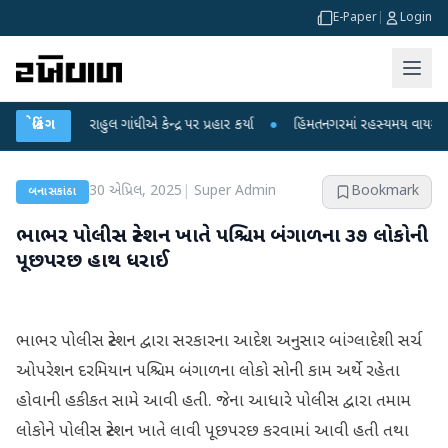
E-Paper
|
Login
 પર રાહુલ ગાંધીએ કેન્દ્ર પર પ્રહાર કર્યા
બ્રેકિંગ
●
હિંમતનગરમાં રહસ્યમય વાયરસ કે ચાંદી
30 એપ્રિલ, 2025
|
Super Admin
Bookmark
બનાસકાંઠા
ભાભર પોલીસ સ્ટેશન ખાતે પશ્ચિમ બંગાળના ૩૭ લોકોની
પૂછપરછ હાથ ધરાઈ
ભાભર પોલીસ સ્ટેશન દ્વારા સરકારના આદેશ અનુસાર બાંગ્લાદેશી સર્ચ
ઓપરેશન દરમિયાન પશ્ચિમ બંગાળના લોકો સોની કામ અર્થે રહેતા
હોવાની હકીકત સામે આવી હતી. જેના આધારે પોલીસ દ્વારા તમામ
લોકોને પોલીસ સ્ટેશન ખાતે લાવી પૂછપરછ કરવામાં આવી હતી તથા