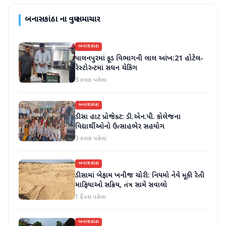
બનાસકાંઠા
ના વધુ સમાચાર
બનાસકાંઠા
પાલનપુરમાં ફૂડ વિભાગની લાલ આંખ:21 હોટેલ-
રેસ્ટોરન્ટમાં સઘન ચેકિંગ
3 કલાક પહેલા
બનાસકાંઠા
ડીસા હાટ પ્રોજેક્ટ: ડી.એન.પી. કોલેજના
વિદ્યાર્થીઓનો ઉત્સાહભેર સહયોગ
3 કલાક પહેલા
બનાસકાંઠા
ડીસામાં બેફામ ખનીજ ચોરી: નિયમો નેવે મૂકી રેતી
માફિયાઓ સક્રિય, તંત્ર સામે સવાલો
1 દિવસ પહેલા
બનાસકાંઠા