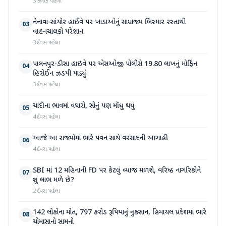
3 કલાક પહેલા
નેનાવા-સાંચોર હાઈવે પર ખાડાઓનું સામ્રાજ્ય બિસ્માર રસ્તાથી
03
વાહનચાલકો પરેશાન
3 દિવસ પહેલા
પાલનપુર-ડીસા હાઇવે પર એસઓજી પોલીસે 19.80 લાખનું મોર્ફિન
04
હિરોઈન ઝડપી પાડ્યું
3 દિવસ પહેલા
ચાંદીના ભાવમાં વધારો, સોનું પણ મોંઘુ થયું
05
4 દિવસ પહેલા
આજે આ રાજ્યોમાં ભારે પવન સાથે વરસાદની આગાહી
06
4 દિવસ પહેલા
SBI માં 12 મહિનાની FD પર કેટલું વ્યાજ મળશે, વરિષ્ઠ નાગરિકોને
07
શું લાભ મળે છે?
2 દિવસ પહેલા
142 લોકોના મોત, 797 કરોડ રૂપિયાનું નુકસાન, હિમાચલ પ્રદેશમાં ભારે
08
ચોમાસાનો સામનો