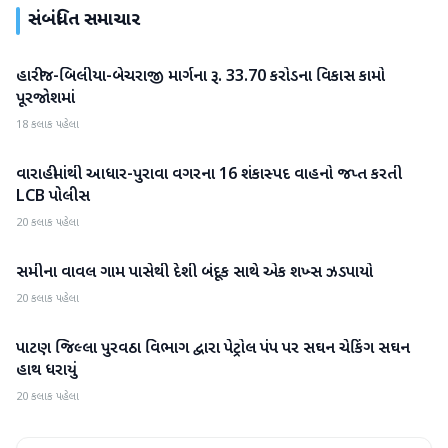
સંબંધિત સમાચાર
હારીજ-બિલીયા-બેચરાજી માર્ગના રૂ. 33.70 કરોડના વિકાસ કામો
પાટણ
પૂરજોશમાં
18 કલાક પહેલા
વારાહીમાંથી આધાર-પુરાવા વગરના 16 શંકાસ્પદ વાહનો જપ્ત કરતી
પાટણ
LCB પોલીસ
20 કલાક પહેલા
સમીના વાવલ ગામ પાસેથી દેશી બંદૂક સાથે એક શખ્સ ઝડપાયો
પાટણ
20 કલાક પહેલા
પાટણ જિલ્લા પુરવઠા વિભાગ દ્વારા પેટ્રોલ પંપ પર સઘન ચેકિંગ સઘન
પાટણ
હાથ ધરાયું
20 કલાક પહેલા