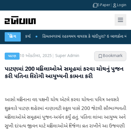
E-Paper
|
Login
પ્રહાર કર્યા
બ્રેકિંગ
●
હિંમતનગરમાં રહસ્યમય વાયરસ કે ચાંદીપુરા? 6 બાળકોના મોતથી ફફડા
10 ઑક્ટોબર, 2025
|
Super Admin
Bookmark
પાટણ
પાટણમાં 200 મહિલાઓએ સમૂહમાં કરવા ચોથનું પુજન
કરી પતિના નિરોગી આયુષ્યની કામના કરી
આસો મહિનાના વદ પક્ષની ચોથ એટલે કરવા ચોથના પવિત્ર અવસરે
શુક્રવારે પાટણ શહેરમાં નાણાવટી સ્કૂલ પાસે 200 જેટલી સૌભાગ્યવતી
મહિલાઓએ સમૂહમાં પૂજન-અર્ચન કર્યું હતું. પતિના લાંબા આયુષ્ય અને
સુખી દાંપત્ય જીવન માટે મહિલાઓએ નિર્જળા વ્રત રાખીને આ ઉજવણી