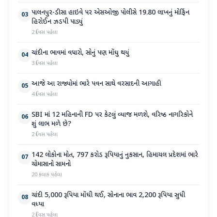
પાલનપુર-ડીસા હાઇવે પર એસઓજી પોલીસે 19.80 લાખનું મોર્ફિન
03
હિરોઈન ઝડપી પાડ્યું
2 દિવસ પહેલા
ચાંદીના ભાવમાં વધારો, સોનું પણ મોંઘુ થયું
04
3 દિવસ પહેલા
આજે આ રાજ્યોમાં ભારે પવન સાથે વરસાદની આગાહી
05
4 દિવસ પહેલા
SBI માં 12 મહિનાની FD પર કેટલું વ્યાજ મળશે, વરિષ્ઠ નાગરિકોને
06
શું લાભ મળે છે?
2 દિવસ પહેલા
142 લોકોના મોત, 797 કરોડ રૂપિયાનું નુકસાન, હિમાચલ પ્રદેશમાં ભારે
07
ચોમાસાનો સામનો
20 કલાક પહેલા
ચાંદી 5,000 રૂપિયા મોંઘી થઈ, સોનાના ભાવ 2,200 રૂપિયા સુધી
08
વધ્યા
2 દિવસ પહેલા