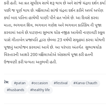
કરી હતી. આ વ્રત સૂર્યોદય સાથે શરૂ થાય છે અને સાંજે ચંદ્રના દર્શન કર્યા
પછી જ પૂર્ણ થાય છે. મહિલાઓ સાંજે ચંદ્રના દર્શન કરીને અર્ધ્ય અર્પણ
કર્યા બાદ પતિના હાથેથી પાણી પીને વ્રત ખોલે છે. આ દિવસે કરવા
માતા, ભગવાન શિવ, ભગવાન ગણેશ અને ભગવાન કાર્તિકેય ની પૂજા
કરવામાં આવે છે.પાટણના સુભાષ ચોક નજીક આવેલી નાણાવટી સ્કૂલ
પાસે ગીતાબેન પ્રજાપતિ દ્વારા છેલ્લા 23 વર્ષથી સમૂહમાં કરવા ચોથની
પૂજાનું આયોજન કરવામાં આવે છે. આ પરંપરા અંતર્ગત સુભાષચોક
વિસ્તારની આશરે 200 મહિલાઓએ એકસાથે પૂજા કરી વ્રતની
ઉજવણી કરી ધન્યતા અનુભવી હતી.
ટેગ્સ:
#
patan
#
occasion
#
festival
#
Karva Chauth
#
husbands
#
healthy life