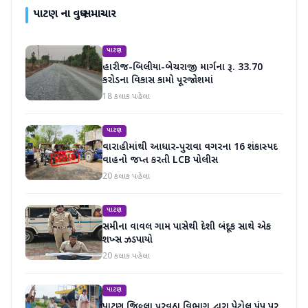
પાટણ
ના વધુ સમાચાર
પાટણ
હારીજ-બિલીયા-બેચરાજી માર્ગના રૂ. 33.70
કરોડના વિકાસ કામો પૂરજોશમાં
18 કલાક પહેલા
પાટણ
વારાહીમાંથી આધાર-પુરાવા વગરના 16 શંકાસ્પદ
વાહનો જપ્ત કરતી LCB પોલીસ
20 કલાક પહેલા
પાટણ
સમીના વાવલ ગામ પાસેથી દેશી બંદૂક સાથે એક
શખ્સ ઝડપાયો
20 કલાક પહેલા
પાટણ
પાટણ જિલ્લા પુરવઠા વિભાગ દ્વારા પેટ્રોલ પંપ પર