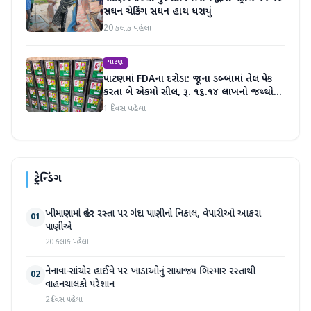
સઘન ચેકિંગ સઘન હાથ ધરાયું
20 કલાક પહેલા
પાટણ
પાટણમાં FDAના દરોડા: જૂના ડબ્બામાં તેલ પેક
કરતા બે એકમો સીલ, રૂ. ૧૬.૧૪ લાખનો જથ્થો
જપ્ત
1 દિવસ પહેલા
ટ્રેન્ડિંગ
ખીમાણામાં જાહેર રસ્તા પર ગંદા પાણીનો નિકાલ, વેપારીઓ આકરા
01
પાણીએ
20 કલાક પહેલા
નેનાવા-સાંચોર હાઈવે પર ખાડાઓનું સામ્રાજ્ય બિસ્માર રસ્તાથી
02
વાહનચાલકો પરેશાન
2 દિવસ પહેલા