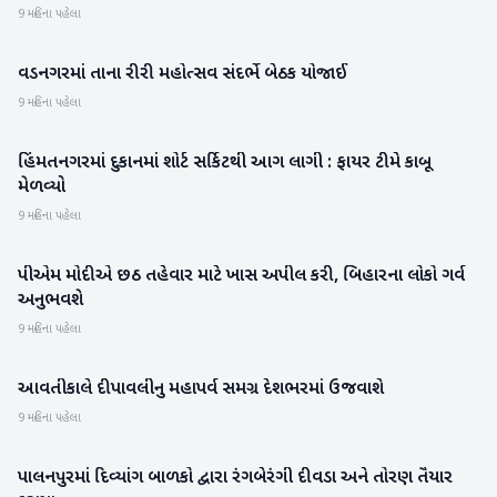
9 મહિના પહેલા
વડનગરમાં તાના રીરી મહોત્સવ સંદર્ભે બેઠક યોજાઈ
મહેસાણા
9 મહિના પહેલા
હિંમતનગરમાં દુકાનમાં શોર્ટ સર્કિટથી આગ લાગી : ફાયર ટીમે કાબૂ
સાબરકાંઠા
મેળવ્યો
9 મહિના પહેલા
પીએમ મોદીએ છઠ તહેવાર માટે ખાસ અપીલ કરી, બિહારના લોકો ગર્વ
રાષ્ટ્રીય
અનુભવશે
9 મહિના પહેલા
આવતીકાલે દીપાવલીનુ મહાપર્વ સમગ્ર દેશભરમાં ઉજવાશે
બનાસકાંઠા
9 મહિના પહેલા
પાલનપુરમાં દિવ્યાંગ બાળકો દ્વારા રંગબેરંગી દીવડા અને તોરણ તૈયાર
બનાસકાંઠા