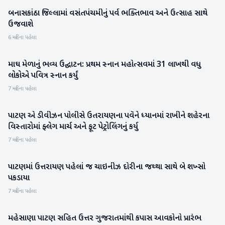
બનાસકાંઠા જિલ્લામાં વસંતપંચમીનું પર્વ ભક્તિભાવ અને ઉત્સાહ સાથે
બનાસકાંઠા
ઉજવાશે
6 મહિના પહેલા
માઘ મેળાનું ભવ્ય ઉદ્ઘાટન: પ્રથમ સ્નાન મહોત્સવમાં 31 લાખથી વધુ
રાષ્ટ્રીય
લોકોએ પવિત્ર સ્નાન કર્યું
7 મહિના પહેલા
પાટણ એ ડીવીઝન પોલીસે ઉતરાયણના પવૅને ધ્યાનમાં રાખીને શહેરના
પાટણ
વિસ્તારોમાં ફ્લેગ માર્ચ અને ફૂટ પેટ્રોલિંગનું કર્યુ
7 મહિના પહેલા
પાટણમાં ઉત્તરાયણ પહેલાં જ ચાઇનીઝ દોરીના જથ્થા સાથે બે શખ્સો
પાટણ
પકડાયા
7 મહિના પહેલા
મહેસાણા પાટણ સહિત ઉત્તર ગુજરાતમાંથી કપાસ આવકોનો પ્રારંભ
મહેસાણા