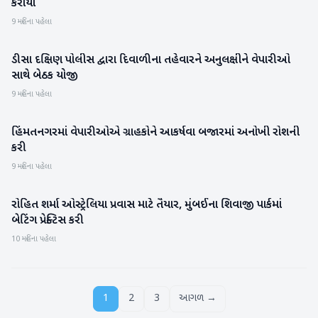
કરાયા
9 મહિના પહેલા
ડીસા દક્ષિણ પોલીસ દ્વારા દિવાળીના તહેવારને અનુલક્ષીને વેપારીઓ
બનાસકાંઠા
સાથે બેઠક યોજી
9 મહિના પહેલા
હિંમતનગરમાં વેપારીઓએ ગ્રાહકોને આકર્ષવા બજારમાં અનોખી રોશની
સાબરકાંઠા
કરી
9 મહિના પહેલા
રોહિત શર્મા ઓસ્ટ્રેલિયા પ્રવાસ માટે તૈયાર, મુંબઈના શિવાજી પાર્કમાં
રમતગમત
બેટિંગ પ્રેક્ટિસ કરી
10 મહિના પહેલા
1
2
3
આગળ →