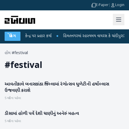
E-Paper
|
Login
ાંધીએ કેન્દ્ર પર પ્રહાર કર્યા
બ્રેકિંગ
●
હિંમતનગરમાં રહસ્યમય વાયરસ કે ચાંદીપુરા? 6 બા
હોમ
/
#festival
#
festival
આવતીકાલે બનાસકાંઠા જિલ્લામાં રંગોત્સવ ધુળેટીની હર્ષોલ્લાસ
બનાસકાંઠા
ઉજવણી કરાશે
5 મહિના પહેલા
ડીસામાં હોળી પર્વે દેશી ધાણીનું અનેરું મહત્વ
બનાસકાંઠા
5 મહિના પહેલા