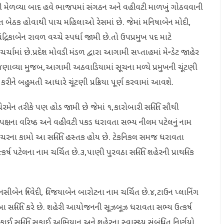
તી મેળવ્યા બાદ હવે ભાજપમાં સંગઠન અને વહીવટી માળખું ગોઠવવાની
 બેઠક હોવાથી પાચ મહિલાઓ રેસમાં છે. જેમાં મનિષાબેન મોદી,
દ્રિકાબેન રાવળ વચ્ચે સ્પર્ધા જામી છે.તો ઉપપ્રમુખ પદ માટે
્ચામાં છે.પ્રદેશ મોવડી મંડળ દ્વારા આગામી સપ્તાહમાં મેન્ડેટ જાહેર
ા જણાવ્યા મુજબ,આગામી અઠવાડિયામાં સૂચના મળ્યે પ્રમુખની ચૂંટણી
ને બહુમતી આધારે ચૂંટણી પ્રક્રિયા પૂર્ણ કરવામાં આવશે.
મેન તરીકે પણ હોડ જામી છે જેમાં ૧,કારોબારી સમિતિ સૌથી
પક્ષના વરિષ્ઠ અને વહીવટી પકડ ધરાવતા સભ્ય નીલમ પટેલનું નામ
સ્ટ્રક્ચરના કામો આ સમિતિ હસ્તક હોય છે. ટેકનિકલ સમજ ધરાવતા
ત્કર્ષ પટેલના નામ ચર્ચિત છે.૩,પાણી પુરવઠા સમિતિ શહેરની પ્રાથમિક
ીબેન ત્રિવેદી, વિજયાબેન બારોટના નામ ચર્ચિત છે.૪,ટાઉન પ્લાનિંગ
 આ સમિતિ કરે છે. શહેરી આયોજનની સૂઝબૂઝ ધરાવતા સભ્ય ઉત્કર્ષ
ાઈ સમિતિ સફાઈ અભિયાન અને શહેરના સ્વાસ્થ્ય સંબંધિત નિર્ણયો.