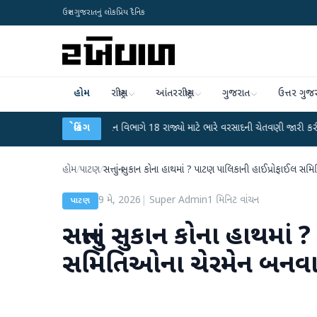
ઉત્તર ગુજરાતનું લોકપ્રિય દૈનિક
હોમ
રાષ્ટ્રીય
આંતરરાષ્ટ્રીય
ગુજરાત
ઉત્તર ગુજ
ટ
●
હવામાન વિભાગે 18 રાજ્યો માટે ભારે વરસાદની ચેતવણી જારી કરી
બ્રેકિંગ
●
સિદ્ધપુ
હોમ
/
પાટણ
/
સત્તાનું સુકાન કોના હાથમાં ? પાટણ પાલિકાની હાઈપ્રોફાઈલ સ
9 મે, 2026
|
Super Admin
1
મિનિટ વાંચન
પાટણ
સત્તાનું સુકાન કોના હાથમા
સમિતિઓના ચેરમેન બનવા 