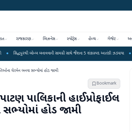
રાત
રાજકારણ
બિઝનેસ
સ્પોર્ટ્સ
હેલ્થ
ગેજેટ
અન
રથી બોમ્બ બનાવવાની સામગ્રી સાથે જૈશના 5 શંકાસ્પદ આતંકી ઝડપાયા
●
પીએમ મોદીનું હ
મિતિઓના ચેરમેન બનવા સભ્યોમાં હોડ જામી
Bookmark
ં ? પાટણ પાલિકાની હાઈપ્રોફાઈલ
સભ્યોમાં હોડ જામી