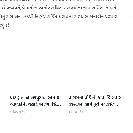
ુભાઈ પ્રજાપતિ,ડૉ.મનોજ ઠાકોર સહિત ૨ સભ્યોના નામ ચર્ચિત છે અને
ાઓનું સંચાલન. ઝડપી નિર્ણય શક્તિ ધરાવતા સભ્ય સાધનાબેન પરમાર
ું છે.
પાટણના ખાલકપુરામાં અનાથ
પાટણના વોર્ડ નં. 6 માં બિસ્માર
પાટણ
પાટણ
બાળકોની વહારે આવ્યા સિટી
રસ્તાઓ સામે પૂર્વ નગરસેવક
'એ' ડિવિઝન PI અને તેમની
મેદાનમાં
1 દિવસ પહેલા
1 દિવસ પહેલા
ટીમ, માનવતા મહેકી