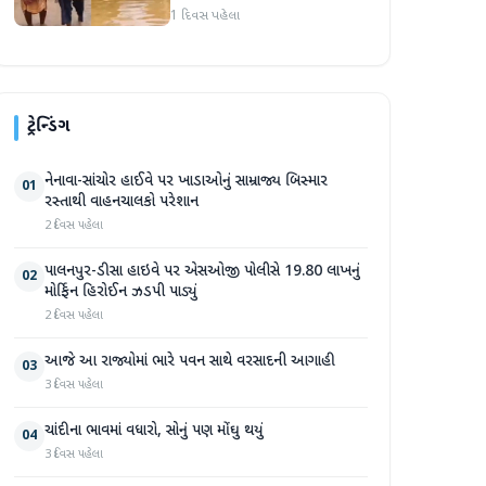
ગ્રામજનો હાલાકીમાં
1 દિવસ પહેલા
ટ્રેન્ડિંગ
નેનાવા-સાંચોર હાઈવે પર ખાડાઓનું સામ્રાજ્ય બિસ્માર
01
રસ્તાથી વાહનચાલકો પરેશાન
2 દિવસ પહેલા
પાલનપુર-ડીસા હાઇવે પર એસઓજી પોલીસે 19.80 લાખનું
02
મોર્ફિન હિરોઈન ઝડપી પાડ્યું
2 દિવસ પહેલા
આજે આ રાજ્યોમાં ભારે પવન સાથે વરસાદની આગાહી
03
3 દિવસ પહેલા
ચાંદીના ભાવમાં વધારો, સોનું પણ મોંઘુ થયું
04
3 દિવસ પહેલા