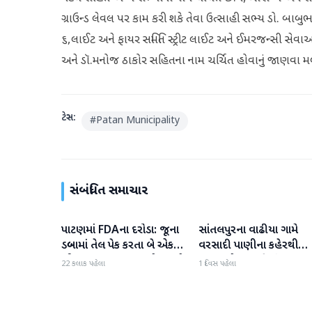
ગ્રાઉન્ડ લેવલ પર કામ કરી શકે તેવા ઉત્સાહી સભ્ય ડો. બાબ
૬,લાઈટ અને ફાયર સમિતિ સ્ટ્રીટ લાઈટ અને ઈમરજન્સી સેવ
અને ડૉ.મનોજ ઠાકોર સહિતના નામ ચર્ચિત હોવાનું જાણવા મળ્ય
ટેગ્સ:
#
Patan Municipality
સંબંધિત સમાચાર
પાટણમાં FDAના દરોડા: જૂના
સાંતલપુરના વાઢીયા ગામે
પાટણ
પાટણ
ડબ્બામાં તેલ પેક કરતા બે એકમો
વરસાદી પાણીના કહેરથી
સીલ, રૂ. ૧૬.૧૪ લાખનો જથ્થો
ગ્રામજનો હાલાકીમાં
22 કલાક પહેલા
1 દિવસ પહેલા
જપ્ત