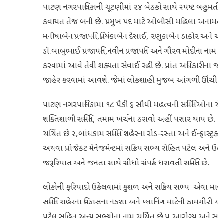
પાટણ નગરપાલિકાની ચૂંટણીમાં ૨૪ બેઠકો સાથે સ્પષ્ટ બહુમ
કવાયત તેજ બની છે. પ્રમુખ પદ માટે ઓબીસી મહિલા અનામત
મનીષાબેન પ્રજાપતિ,પ્રિયંકાબેન દેસાઈ, રણુકાબેન ઠાકોર અને ચં
ડૉ.બાબુભાઈ પ્રજાપતિ,નવીન પ્રજાપતિ અને ગૌરવ મોદીના નામ ચર
કરવામાં આવે તેવી શક્યતા સેવાઈ રહી છે. પ્રાંત અધિકારીન
જાહેર કરવામાં આવશે. જેમાં લોકશાહી મુજબ આંગળી ઊંચી કરી
પાટણ નગરપાલિકામા ૧૮ પૈકી ૬ સૌથી મહત્વની સમિતિઓના ચેર
શક્તિશાળી સમિતિ, તમામ ખર્ચના ઠરાવો અહીં પસાર થાય છે. 
ચર્ચિત છે ૨,બાંધકામ સમિતિ શહેરના રોડ-રસ્તા અને ઈન્ફ્રા
અથવા પ્રોજેક્ટ મેનેજમેન્ટમાં સક્રિય સભ્ય રોહિત પટેલ અને ઉ
જરૂરિયાત અને જનતા સાથે સીધો સંપર્ક ધરાવતી સમિતિ છે.
લોકોની ફરિયાદો ઉકેલવામાં કુશળ અને સક્રિય સભ્ય એવા માનસ
સમિતિ શહેરના વિકાસના નકશા અને પ્લાનિંગ માટેની કામગીરી
પટેલ સહિત અન્ય સભ્યોના નામ ચર્ચિત છે.૫,આરોગ્ય અને સફ