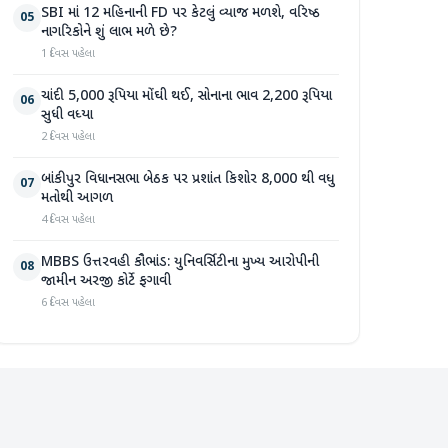
SBI માં 12 મહિનાની FD પર કેટલું વ્યાજ મળશે, વરિષ્ઠ
05
નાગરિકોને શું લાભ મળે છે?
1 દિવસ પહેલા
ચાંદી 5,000 રૂપિયા મોંઘી થઈ, સોનાના ભાવ 2,200 રૂપિયા
06
સુધી વધ્યા
2 દિવસ પહેલા
બાંકીપુર વિધાનસભા બેઠક પર પ્રશાંત કિશોર 8,000 થી વધુ
07
મતોથી આગળ
4 દિવસ પહેલા
MBBS ઉત્તરવહી કૌભાંડ: યુનિવર્સિટીના મુખ્ય આરોપીની
08
જામીન અરજી કોર્ટે ફગાવી
6 દિવસ પહેલા