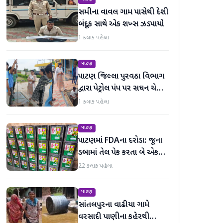
સમીના વાવલ ગામ પાસેથી દેશી
બંદૂક સાથે એક શખ્સ ઝડપાયો
1 કલાક પહેલા
પાટણ
પાટણ જિલ્લા પુરવઠા વિભાગ
દ્વારા પેટ્રોલ પંપ પર સઘન ચેકિંગ
સઘન હાથ ધરાયું
1 કલાક પહેલા
પાટણ
પાટણમાં FDAના દરોડા: જૂના
ડબ્બામાં તેલ પેક કરતા બે એકમો
સીલ, રૂ. ૧૬.૧૪ લાખનો જથ્થો
22 કલાક પહેલા
જપ્ત
પાટણ
સાંતલપુરના વાઢીયા ગામે
વરસાદી પાણીના કહેરથી