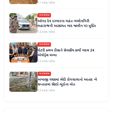
હાલાકી
11 કલાક પહેલા
બનાસકાંઠા
ઓગડ દેવ દરબારના મહંત બલદેવગિરી
મહારાજની અટકાયત બાદ જામીન પર મુક્તિ
12 કલાક પહેલા
બનાસકાંઠા
રોટરી ક્લબ ડીસાને સેવાકીય કાર્યો બદલ 24
એવોર્ડ્સ મળ્યા
12 કલાક પહેલા
બનાસકાંઠા
અંબાજી પંથકમાં ભેદી રોગચાળાનો આતંક: બે
સપ્તાહમાં સેંકડો ભૂંડોના મોત
12 કલાક પહેલા