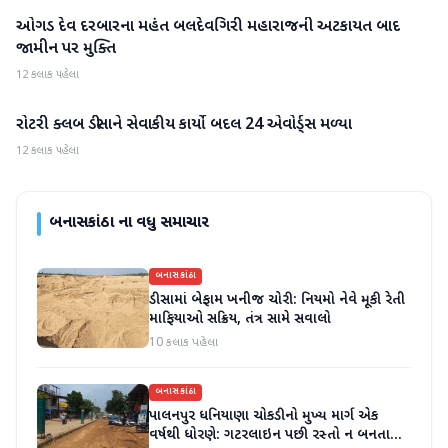
ઓગડ દેવ દરબારના મહંત બલદેવગિરી મહારાજની અટકાયત બાદ
બનાસકાંઠા
જામીન પર મુક્તિ
12 કલાક પહેલા
રોટરી ક્લબ ડીસાને સેવાકીય કાર્યો બદલ 24 એવોર્ડ્સ મળ્યા
બનાસકાંઠા
12 કલાક પહેલા
બનાસકાંઠા
ના વધુ સમાચાર
બનાસકાંઠા
ડીસામાં બેફામ ખનીજ ચોરી: નિયમો નેવે મૂકી રેતી
માફિયાઓ સક્રિય, તંત્ર સામે સવાલો
10 કલાક પહેલા
બનાસકાંઠા
પાલનપુર ધનિયાણા ચોકડીનો મુખ્ય માર્ગ એક
વર્ષથી ધોરણે: ગટરલાઇન પછી રસ્તો ન બનતા