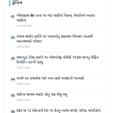
ટ્રેન્ડિંગ
ખીમાણામાં જાહેર રસ્તા પર ગંદા પાણીનો નિકાલ, વેપારીઓ આકરા
01
પાણીએ
12 કલાક પહેલા
નેનાવા-સાંચોર હાઈવે પર ખાડાઓનું સામ્રાજ્ય બિસ્માર રસ્તાથી
02
વાહનચાલકો પરેશાન
2 દિવસ પહેલા
પાલનપુર-ડીસા હાઇવે પર એસઓજી પોલીસે 19.80 લાખનું મોર્ફિન
03
હિરોઈન ઝડપી પાડ્યું
2 દિવસ પહેલા
આજે આ રાજ્યોમાં ભારે પવન સાથે વરસાદની આગાહી
04
3 દિવસ પહેલા
ચાંદીના ભાવમાં વધારો, સોનું પણ મોંઘુ થયું
05
3 દિવસ પહેલા
SBI માં 12 મહિનાની FD પર કેટલું વ્યાજ મળશે, વરિષ્ઠ નાગરિકોને
06