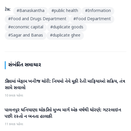
ટેગ્સ:
#
Banaskantha
#
public health
#
Information
#
Food and Drugs Department
#
Food Department
#
economic capital
#
duplicate goods
#
Sagar and Banas
#
duplicate ghee
સંબંધિત સમાચાર
ડીસામાં બેફામ ખનીજ ચોરી: નિયમો નેવે મૂકી રેતી માફિયાઓ સક્રિય, તંત્ર
બનાસકાંઠા
સામે સવાલો
10 કલાક પહેલા
પાલનપુર ધનિયાણા ચોકડીનો મુખ્ય માર્ગ એક વર્ષથી ધોરણે: ગટરલાઇન
બનાસકાંઠા
પછી રસ્તો ન બનતા હાલાકી
11 કલાક પહેલા