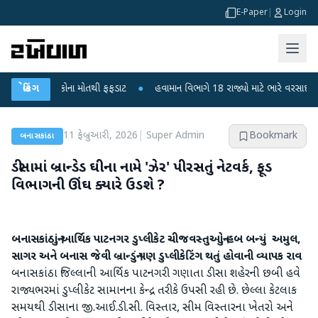
E-Paper
|
Login
? 6 બાળકોના મોતથી ફફડાટ
બ્રેકિંગ
●
હવામાન વિભાગે 18 રાજ્યો માટે ભારે વરસાદની ચેતવણી
11 ફેબ્રુઆરી, 2026
|
Super Admin
Bookmark
બનાસકાંઠા
ડીસામાં બ્રાન્ડેડ ઘીના નામે 'ઝેર' પીરસતું નેટવર્ક, ફૂડ
વિભાગની ઊંઘ ક્યારે ઉડશે ?
બનાસકાંઠાનું આર્થિક પાટનગર ડુપ્લીકેટ ચીજવસ્તુઓનું હબ બન્યું
અમુલ
,
સાગર અને બનાસ જેવી બ્રાન્ડનું પણ ડુપ્લીકેટિંગ થતું હોવાની વ્યાપક રાવ
બનાસકાંઠા જિલ્લાની આર્થિક પાટનગરી ગણાતા ડીસા શહેરની છબી હવે
રાજ્યભરમાં ડુપ્લીકેટ સામાનના કેન્દ્ર તરીકે ઉપસી રહી છે. છેલ્લા કેટલાક
સમયથી ડીસાના જી.આઈ.ડી.સી. વિસ્તાર, સીમ વિસ્તારના ખેતરો અને