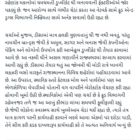
રહેણાંક મકાનોમાં ધમધમતી ડુપ્લીકેટ ઘી બનાવવાની ફેક્ટરીઓએ જોર
પકડ્યું છે. જન આરોગ્ય સાથે ગંભીર ચેડાં કરતા આ નેટવર્ક સામે ફૂડ એન્ડ
ડ્રગ્સ વિભાગની નિષ્ક્રિયતા સામે અનેક સવાલો ઉઠી રહ્યા છે.
​ચર્ચાઓ મુજબ, ડીસામાં માત્ર હલકી ગુણવત્તાનું ઘી જ નથી બનતું, પરંતુ
નામચીન બ્રાન્ડ્સ જેવી કે અમુલ, સાગર અને બનાસ જેવી કંપનીઓના
પેકિંગ અને લોગોનો ઉપયોગ કરી આબેહૂબ ડુપ્લીકેટ ઘી તૈયાર કરવામાં
આવે છે. આ નકલી ઘીને અસલ ગણાવીને રાજ્યભરમાં સપ્લાય કરવામાં
આવી રહ્યું છે. ડીસામાં તૈયાર થતું આ જોખમી ઘી મોડી રાત્રે ખાનગી
લક્ઝરી બસો મારફતે રાજસ્થાનના વિવિધ શહેરોમાં પહોંચાડવામાં આવે
છે. આ ઉપરાંત, સ્થાનિક સ્તરે કેટલાક મોલ અને પાર્લરોમાં પણ આ
ભેળસેળિયા વેપારીઓ પોતાની વગ વાપરીને બેરોકટોક વેચાણ કરી રહ્યા
હોવાની બૂમો ઉઠી છે. ​સ્થાનિકોમાં એવી પણ ચર્ચા છે કે ફૂડ વિભાગની
રહેમનજર તળે જ આ આખું કૌભાંડ લાંબા સમયથી ફૂલીફાલી રહ્યું
છે.જેથી લોકોના સ્વાસ્થ્ય સાથે ખુલ્લેઆમ ચેડાં થઈ રહ્યા છે, ત્યારે તંત્ર
માત્ર કાગળ પરની કાર્યવાહી કરવાને બદલે આવા એકમો પર દરોડા પાડી,
તેને સીલ કરી કડક દાખલારૂપ કાર્યવાહી કરે તે અત્યંત અનિવાર્ય બન્યું છે.