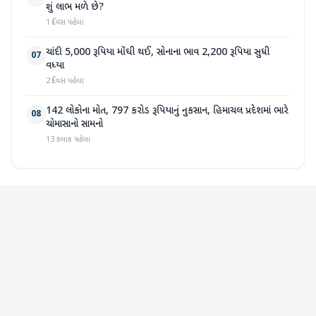
શું લાભ મળે છે?
1 દિવસ પહેલા
ચાંદી 5,000 રૂપિયા મોંઘી થઈ, સોનાના ભાવ 2,200 રૂપિયા સુધી
07
વધ્યા
2 દિવસ પહેલા
142 લોકોના મોત, 797 કરોડ રૂપિયાનું નુકસાન, હિમાચલ પ્રદેશમાં ભારે
08
ચોમાસાનો સામનો
13 કલાક પહેલા