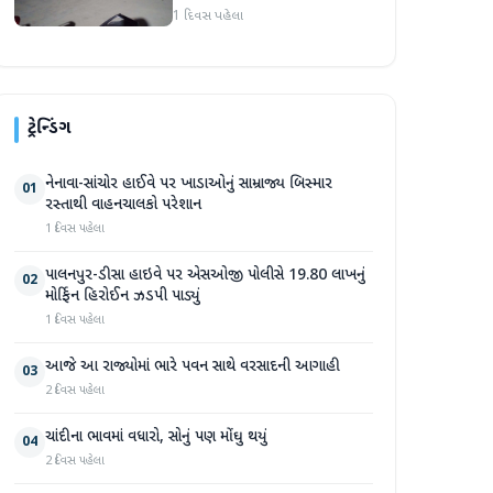
હુમલો: બે ઈજાગ્રસ્ત, આરોપી
1 દિવસ પહેલા
સામે કડક કાર્યવાહીની માંગ
ટ્રેન્ડિંગ
નેનાવા-સાંચોર હાઈવે પર ખાડાઓનું સામ્રાજ્ય બિસ્માર
01
રસ્તાથી વાહનચાલકો પરેશાન
1 દિવસ પહેલા
પાલનપુર-ડીસા હાઇવે પર એસઓજી પોલીસે 19.80 લાખનું
02
મોર્ફિન હિરોઈન ઝડપી પાડ્યું
1 દિવસ પહેલા
આજે આ રાજ્યોમાં ભારે પવન સાથે વરસાદની આગાહી
03
2 દિવસ પહેલા
ચાંદીના ભાવમાં વધારો, સોનું પણ મોંઘુ થયું
04
2 દિવસ પહેલા