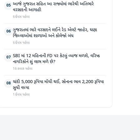
આજે ગુજરાત સહિત આ રાજ્યોમાં ભારેથી અતિભારે
05
વરસાદની આગાહી
6 દિવસ પહેલા
ગુજરાતમાં ભારે વરસાદને લઈને રેડ એલર્ટ જાહેર, ઘણા
06
જિલ્લાઓમાં શાળાઓ અને કોલેજો બંધ
6 દિવસ પહેલા
SBI માં 12 મહિનાની FD પર કેટલું વ્યાજ મળશે, વરિષ્ઠ
07
નાગરિકોને શું લાભ મળે છે?
16 કલાક પહેલા
ચાંદી 5,000 રૂપિયા મોંઘી થઈ, સોનાના ભાવ 2,200 રૂપિયા
08
સુધી વધ્યા
1 દિવસ પહેલા