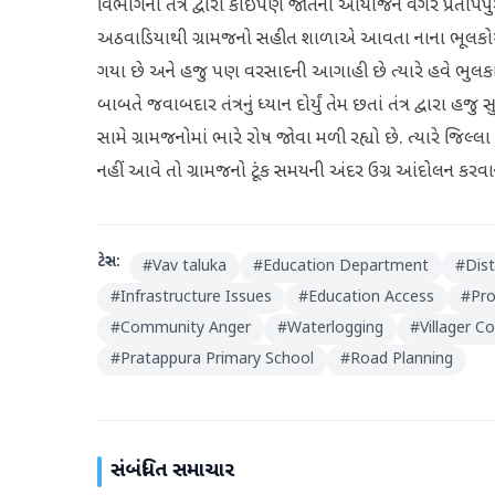
વિભાગના તંત્ર દ્વારા કોઈપણ જાતના આયોજન વગર પ્રતાપપુર
અઠવાડિયાથી ગ્રામજનો સહીત શાળાએ આવતા નાના ભૂલકોઓ પ
ગયા છે અને હજુ પણ વરસાદની આગાહી છે ત્યારે હવે ભુલક
બાબતે જવાબદાર તંત્રનું ધ્યાન દોર્યું તેમ છતાં તંત્ર દ્વારા હ
સામે ગ્રામજનોમાં ભારે રોષ જોવા મળી રહ્યો છે. ત્યારે જિલ્
નહીં આવે તો ગ્રામજનો ટૂંક સમયની અંદર ઉગ્ર આંદોલન કરવાન
ટેગ્સ:
#
Vav taluka
#
Education Department
#
Dist
#
Infrastructure Issues
#
Education Access
#
Pro
#
Community Anger
#
Waterlogging
#
Villager C
#
Pratappura Primary School
#
Road Planning
સંબંધિત સમાચાર