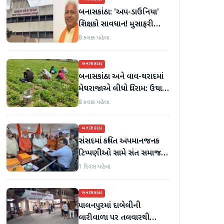
બનાસકાંઠા: 'અપ-ડાઉનિયા'
શિક્ષકો સાવધાન! મુસાફરી
કરતા શિક્ષકો સામે તવાઈ હાથ
8 કલાક પહેલા
ધરાશે
બનાસકાંઠા
બનાસકાંઠા અને વાવ-થરાદમાં
મેઘરાજાએ લીધો વિરામ: ઉઘાડ
નીકળતાં ખેડૂતોમાં આનંદનો
8 કલાક પહેલા
માહોલ
બનાસકાંઠા
સંસદમાં કથિત અપમાનજનક
ટિપ્પણીઓ સામે સંત સમાજમાં
રોષ: પાલનપુરમાં VHP સાથે
1 દિવસ પહેલા
મળીને અધિક કલેક્ટરને
આવેદનપત્ર આપ્યું
બનાસકાંઠા
પાલનપુરમાં દાબેલીની
લારીવાળા પર તલવારથી