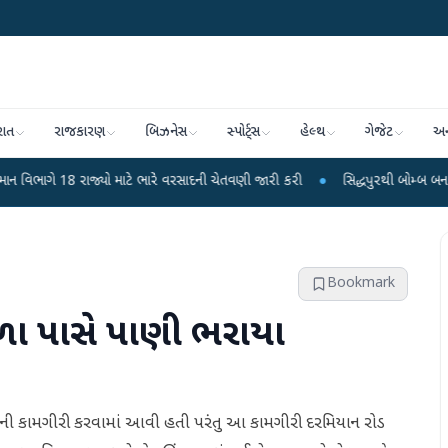
રાત
રાજકારણ
બિઝનેસ
સ્પોર્ટ્સ
હેલ્થ
ગેજેટ
અન
ાજ્યો માટે ભારે વરસાદની ચેતવણી જારી કરી
●
સિદ્ધપુરથી બોમ્બ બનાવવાની સામગ્રી 
Bookmark
 શાળા પાસે પાણી ભરાયા
વવાની કામગીરી કરવામાં આવી હતી પરંતુ આ કામગીરી દરમિયાન રોડ