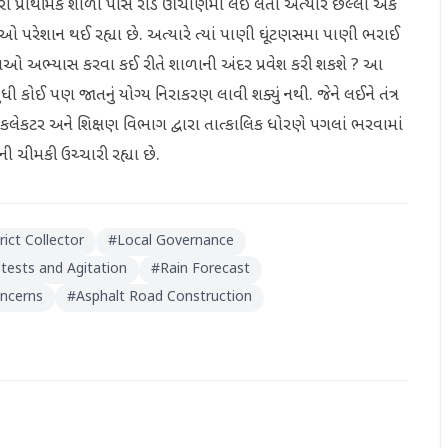
ા પ્રાથમિક શાળા પાસે રોડ ઊંચાણમાં લઈ લેતા અત્યારે છેલ્લા એક
રેશાન થઈ રહ્યા છે. અત્યારે ત્યાં પાણી ઘૂંટણસમા પાણી ભરાઈ
ાઓ અભ્યાસ કરવા કઈ રીતે શાળાની અંદર પ્રવેશ કરી શકશે ? આ
જુ સુધી કોઈ પણ જાતનું યોગ્ય નિરાકરણ લાવી શક્યું નથી. જેને લઈને તંત્ર
લા કલેકટર અને શિક્ષણ વિભાગ દ્વારા તાત્કાલિક ધોરણે પગલાં ભરવામાં
ી ચીમકી ઉચ્ચારી રહ્યા છે.
rict Collector
#
Local Governance
tests and Agitation
#
Rain Forecast
oncerns
#
Asphalt Road Construction