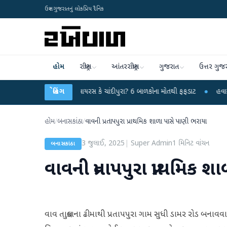
ઉત્તર ગુજરાતનું લોકપ્રિય દૈનિક
હોમ
રાષ્ટ્રીય
આંતરરાષ્ટ્રીય
ગુજરાત
ઉત્તર ગુજ
માં રહસ્યમય વાયરસ કે ચાંદીપુરા? 6 બાળકોના મોતથી ફફડાટ
બ્રેકિંગ
●
હવામાન વિભાગે 18 ર
હોમ
/
બનાસકાંઠા
/
વાવની પ્રતાપપુરા પ્રાથમિક શાળા પાસે પાણી ભરાયા
3 જુલાઈ, 2025
|
Super Admin
1
મિનિટ વાંચન
બનાસકાંઠા
વાવની પ્રતાપપુરા પ્રાથમિક
વાવ તાલુકાના ઢીમાથી પ્રતાપપુરા ગામ સુધી ડામર રોડ બના