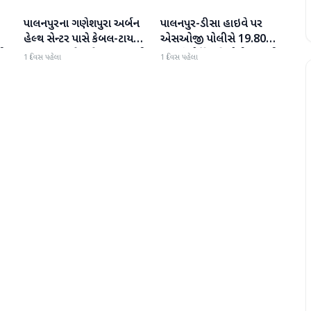
પાલનપુરના ગણેશપુરા અર્બન
પાલનપુર-ડીસા હાઇવે પર
બનાસકાંઠા
બનાસકાંઠા
હેલ્થ સેન્ટર પાસે કેબલ-ટાયર
એસઓજી પોલીસે 19.80
પી
સળગાવાતા ફેલાયેલા ધુમાડાથી
લાખનું મોર્ફિન હિરોઈન ઝડપી
1 દિવસ પહેલા
1 દિવસ પહેલા
લોકો પરેશાન
પાડ્યું