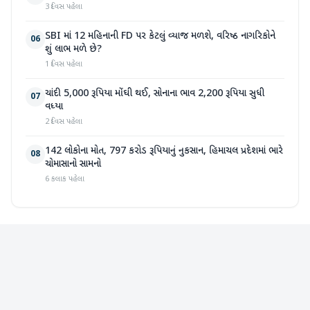
3 દિવસ પહેલા
SBI માં 12 મહિનાની FD પર કેટલું વ્યાજ મળશે, વરિષ્ઠ નાગરિકોને
06
શું લાભ મળે છે?
1 દિવસ પહેલા
ચાંદી 5,000 રૂપિયા મોંઘી થઈ, સોનાના ભાવ 2,200 રૂપિયા સુધી
07
વધ્યા
2 દિવસ પહેલા
142 લોકોના મોત, 797 કરોડ રૂપિયાનું નુકસાન, હિમાચલ પ્રદેશમાં ભારે
08
ચોમાસાનો સામનો
6 કલાક પહેલા