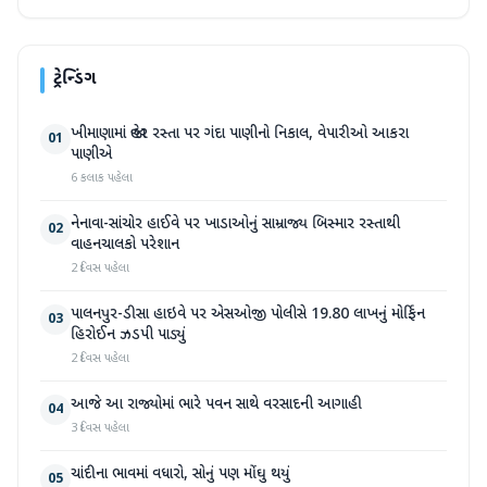
ટ્રેન્ડિંગ
ખીમાણામાં જાહેર રસ્તા પર ગંદા પાણીનો નિકાલ, વેપારીઓ આકરા
01
પાણીએ
6 કલાક પહેલા
નેનાવા-સાંચોર હાઈવે પર ખાડાઓનું સામ્રાજ્ય બિસ્માર રસ્તાથી
02
વાહનચાલકો પરેશાન
2 દિવસ પહેલા
પાલનપુર-ડીસા હાઇવે પર એસઓજી પોલીસે 19.80 લાખનું મોર્ફિન
03
હિરોઈન ઝડપી પાડ્યું
2 દિવસ પહેલા
આજે આ રાજ્યોમાં ભારે પવન સાથે વરસાદની આગાહી
04
3 દિવસ પહેલા
ચાંદીના ભાવમાં વધારો, સોનું પણ મોંઘુ થયું
05