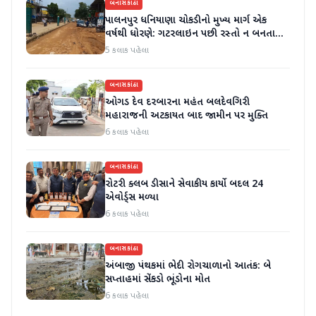
બનાસકાંઠા
પાલનપુર ધનિયાણા ચોકડીનો મુખ્ય માર્ગ એક
વર્ષથી ધોરણે: ગટરલાઇન પછી રસ્તો ન બનતા
હાલાકી
5 કલાક પહેલા
બનાસકાંઠા
ઓગડ દેવ દરબારના મહંત બલદેવગિરી
મહારાજની અટકાયત બાદ જામીન પર મુક્તિ
6 કલાક પહેલા
બનાસકાંઠા
રોટરી ક્લબ ડીસાને સેવાકીય કાર્યો બદલ 24
એવોર્ડ્સ મળ્યા
6 કલાક પહેલા
બનાસકાંઠા
અંબાજી પંથકમાં ભેદી રોગચાળાનો આતંક: બે
સપ્તાહમાં સેંકડો ભૂંડોના મોત
6 કલાક પહેલા