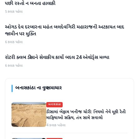
પછી રસ્તો ન બનતા હાલાકી
5 કલાક પહેલા
ઓગડ દેવ દરબારના મહંત બલદેવગિરી મહારાજની અટકાયત બાદ
બનાસકાંઠા
જામીન પર મુક્તિ
6 કલાક પહેલા
રોટરી ક્લબ ડીસાને સેવાકીય કાર્યો બદલ 24 એવોર્ડ્સ મળ્યા
બનાસકાંઠા
6 કલાક પહેલા
બનાસકાંઠા
ના વધુ સમાચાર
બનાસકાંઠા
ડીસામાં બેફામ ખનીજ ચોરી: નિયમો નેવે મૂકી રેતી
માફિયાઓ સક્રિય, તંત્ર સામે સવાલો
4 કલાક પહેલા