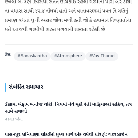
છેલ્લા બે-ત્રણ દિવસથી સતત ઊંચકાઈ રહેલો ગરમીનો પારો ૦.૨ ડીગ્રી
ના વધારા સાથી ૪૨.૪ નોંધયો હતો અને વાતાવરણમાં પવન નિ ગતિનું
પ્રમાણ વધતાં લુ ની અસર જોવા મળી હતી જો કે હવામાન નિષ્ણાતોના
મતે આજથી ગરમીથી રાહત મળવાની શક્યતા રહેલી છે
ટેગ્સ:
#
Banaskantha
#
Atmosphere
#
Vav Tharad
સંબંધિત સમાચાર
ડીસામાં બેફામ ખનીજ ચોરી: નિયમો નેવે મૂકી રેતી માફિયાઓ સક્રિય, તંત્ર
બનાસકાંઠા
સામે સવાલો
4 કલાક પહેલા
પાલનપુર ધનિયાણા ચોકડીનો મુખ્ય માર્ગ એક વર્ષથી ધોરણે: ગટરલાઇન
બનાસકાંઠા