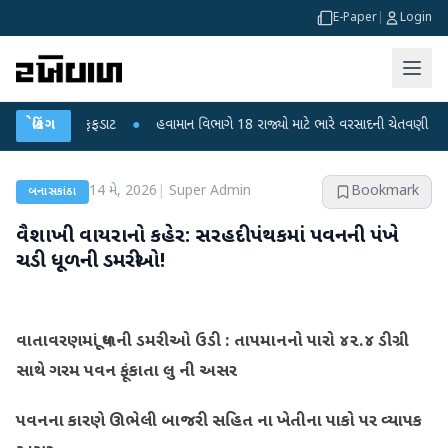
E-Paper
|
Login
ા મોતથી ફફડાટ
બ્રેકિંગ
●
હવામાન વિભાગે 18 રાજ્યો માટે ભારે વરસાદની ચેતવણી જારી કરી
14 મે, 2026
|
Super Admin
Bookmark
બનાસકાંઠા
વૈશાખી વાયરાનો કહેર: સરહદી પંથકમાં પવનની પંખે
ચડી ધૂળની ડમરીઓ!
વાતાવરણમાં ધૂળની ડમરીઓ ઉડી : તાપમાનનો પારો ૪૨.૪ ડીગ્રી
સાથે ગરમ પવન ફૂંકાતા લુ ની અસર
પવનના કારણે ઊભેલી બાજરી સહિત ના ખેતીના પાકો પર વ્યાપક