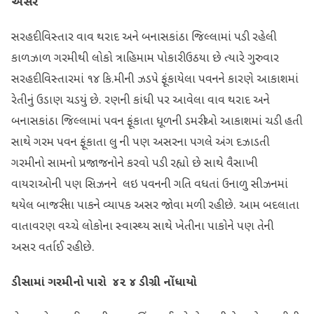
અસર
સરહદી વિસ્તાર વાવ થરાદ અને બનાસકાંઠા જિલ્લામાં પડી રહેલી
કાળઝાળ ગરમીથી લોકો ત્રાહિમામ પોકારી ઉઠયા છે ત્યારે ગુરુવાર
સરહદી વિસ્તારમાં ૧૪ કિ.મીની ઝડપે ફૂંકાયેલા પવનને કારણે આકાશમાં
રેતીનું ઉડાણ ચડયું છે. રણની કાંધી પર આવેલા વાવ થરાદ અને
બનાસકાંઠા જિલ્લામાં પવન ફૂંકાતા ધૂળની ડમરીઓ આકાશમાં ચડી હતી
સાથે ગરમ પવન ફૂંકાતા લુ ની પણ અસરના પગલે અંગ દઝાડતી
ગરમીનો સામનો પ્રજાજનોને કરવો પડી રહ્યો છે સાથે વૈસાખી
વાયરાઓની પણ સિઝનને લઇ પવનની ગતિ વધતાં ઉનાળુ સીઝનમાં
થયેલ બાજરીના પાકને વ્યાપક અસર જોવા મળી રહી છે. આમ બદલાતા
વાતાવરણ વચ્ચે લોકોના સ્વાસ્થ્ય સાથે ખેતીના પાકોને પણ તેની
અસર વર્તાઈ રહી છે.
ડીસામાં ગરમીનો પારો ૪૨ ૪ ડીગ્રી નોંધાયો