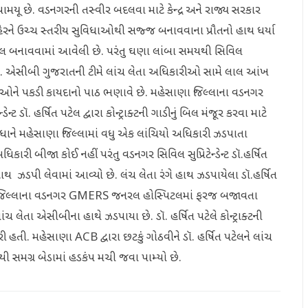
મયૂ છે. વડનગરની તસ્વીર બદલવા માટે કેન્દ્ર અને રાજ્ય સરકાર
ેરને ઉચ્ચ સ્તરીય સુવિધાઓથી સજ્જ બનાવવાના પ્રૌતનો હાથ ધર્યા
િટલ બનાવવામાં આવેલી છે. પરંતુ ઘણા લાંબા સમયથી સિવિલ
છે. એસીબી ગુજરાતની ટીમે લાંચ લેતા અધિકારીઓ સામે લાલ આંખ
ઓને પકડી કાયદાનો પાઠ ભણાવે છે. મહેસાણા જિલ્લાના વડનગર
ૉ. હર્ષિત પટેલ દ્વારા કોન્ટ્રાક્ટની ગાડીનું બિલ મંજૂર કરવા માટે
ધાને મહેસાણા જિલ્લામાં વધુ એક લાંચિયો અધિકારી ઝડપાતા
ી બીજા કોઈ નહીં પરંતુ વડનગર સિવિલ સુપ્રિટેન્ડેન્ટ ડૉ.હર્ષિત
ાથ ઝડપી લેવામાં આવ્યો છે. લંચ લેતા રંગે હાથ ઝડપાયેલા ડૉ.હર્ષિત
ાણા જિલ્લાના વડનગર GMERS જનરલ હોસ્પિટલમાં ફરજ બજાવતા
ાંચ લેતા એસીબીના હાથે ઝડપાયા છે. ડૉ. હર્ષિત પટેલે કોન્ટ્રાક્ટની
ી હતી. મહેસાણા ACB દ્વારા છટકું ગોઠવીને ડૉ. હર્ષિત પટેલને લાંચ
થી સમગ્ર બેડામાં હડકંપ મચી જવા પામ્યો છે.