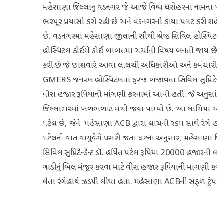
મહેસાણા જિલ્લાનું વડનગર જે આજે વિશ્વ ધરોહરમાં નામના પા
ભરપૂર પ્રયાસો કરી રહી છે અને વડનગરનો કાયા પલટ કરી શહ
છે. વડનગરમાં મહેસાણા જીલાની સૌથી શ્રેષ્ઠ સિવિલ હોસ્પ
હોસ્પિટલ કોઈમે કોઈ બાબતમાં ચર્ચાનો વિષય બનતી જાય 
કરી છે જે છાશવારે આવા લાલચી અધિકારીઓ અને કર્મચારી
GMERS જનરલ હોસ્પિટલમાં ફરજ બજાવતા સિવિલ સુપ્રિટેન્ડેન્ટ ડ
વીસ હજાર રૂપિયાની માંગણી કરવામાં આવી હતી. જે અનુસાં
જિલ્લાભરમાં ખળભળાટ મચી જવા પામ્યો છે. આ લાંચિયા અધિકાર
પટેલ છે, જેને મહેસાણા ACB દ્વારા લાંચની રકમ સાથે રંગે હ
પટેલની વાત વાયુવેગે પ્રસરી જતા ઘટના અનુસાર, મહેસ
સિવિલ સુપ્રિટેન્ડેન્ટ ડૉ. હર્ષિત પટેલ રૂપિયા 20000 હજારની લ
ગાડીનું બિલ મંજૂર કરવા માટે વીસ હજાર રૂપિયાની માંગણી કર
લેતા રંગેહાથે ઝડપી લીધા હતા. મહેસાણા ACBની સફળ ટ્રેપ