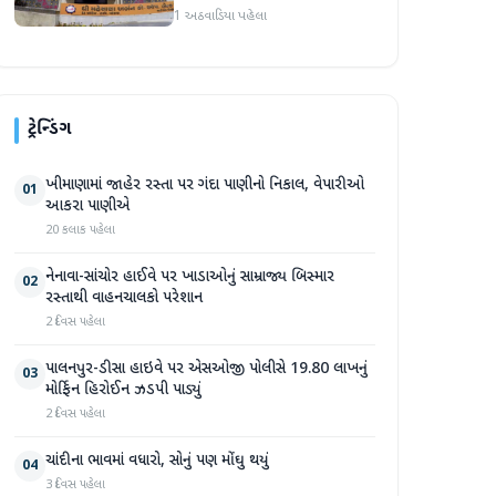
લોનની મિલકતો પતિ-પત્નીએ
1 અઠવાડિયા પહેલા
વેચી મારી
ટ્રેન્ડિંગ
ખીમાણામાં જાહેર રસ્તા પર ગંદા પાણીનો નિકાલ, વેપારીઓ
01
આકરા પાણીએ
20 કલાક પહેલા
નેનાવા-સાંચોર હાઈવે પર ખાડાઓનું સામ્રાજ્ય બિસ્માર
02
રસ્તાથી વાહનચાલકો પરેશાન
2 દિવસ પહેલા
પાલનપુર-ડીસા હાઇવે પર એસઓજી પોલીસે 19.80 લાખનું
03
મોર્ફિન હિરોઈન ઝડપી પાડ્યું
2 દિવસ પહેલા
ચાંદીના ભાવમાં વધારો, સોનું પણ મોંઘુ થયું
04
3 દિવસ પહેલા