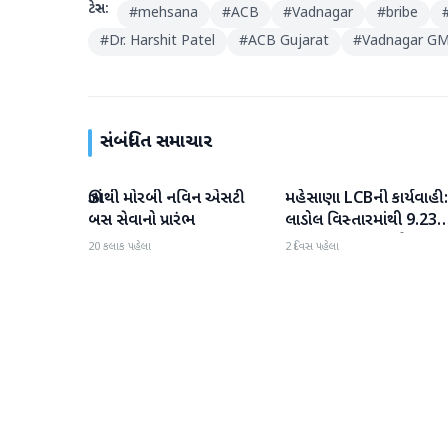
ટેગ્સ:
#
mehsana
#
ACB
#
Vadnagar
#
bribe
#
Dr. Harshit Patel
#
ACB Gujarat
#
Vadnagar GM
સંબંધિત સમાચાર
ઊંઝાથી મોરબી નવિન એસટી
મહેસાણા LCBની કાર્યવાહી:
મહેસાણા
મહેસાણા
બસ સેવાનો પ્રારંભ
લાડોલ વિસ્તારમાંથી 9.23
લાખના મુદ્દામાલ સાથે 2 શખ્
20 કલાક પહેલા
2 દિવસ પહેલા
ઝડપાયા