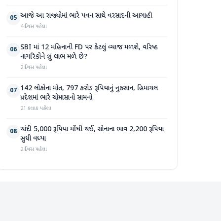
આજે આ રાજ્યોમાં ભારે પવન સાથે વરસાદની આગાહી
05
4 દિવસ પહેલા
SBI માં 12 મહિનાની FD પર કેટલું વ્યાજ મળશે, વરિષ્ઠ
06
નાગરિકોને શું લાભ મળે છે?
2 દિવસ પહેલા
142 લોકોના મોત, 797 કરોડ રૂપિયાનું નુકસાન, હિમાચલ
07
પ્રદેશમાં ભારે ચોમાસાનો સામનો
21 કલાક પહેલા
ચાંદી 5,000 રૂપિયા મોંઘી થઈ, સોનાના ભાવ 2,200 રૂપિયા
08
સુધી વધ્યા
2 દિવસ પહેલા