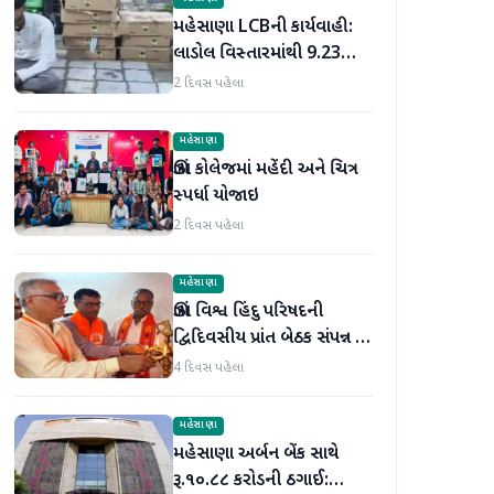
મહેસાણા LCBની કાર્યવાહી:
લાડોલ વિસ્તારમાંથી 9.23
લાખના મુદ્દામાલ સાથે 2 શખ્સો
2 દિવસ પહેલા
ઝડપાયા
મહેસાણા
ઊંઝા કોલેજમાં મહેંદી અને ચિત્ર
સ્પર્ધા યોજાઇ
2 દિવસ પહેલા
મહેસાણા
ઊંઝા વિશ્વ હિંદુ પરિષદની
દ્વિદિવસીય પ્રાંત બેઠક સંપન્ન :
250 થી વધુ કાર્યકર્તાઓ
4 દિવસ પહેલા
જોડાયા
મહેસાણા
મહેસાણા અર્બન બેંક સાથે
રૂ.૧૦.૮૮ કરોડની ઠગાઈ: