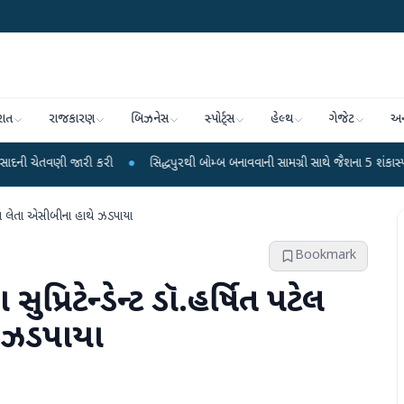
રાત
રાજકારણ
બિઝનેસ
સ્પોર્ટ્સ
હેલ્થ
ગેજેટ
અન
ારી કરી
●
સિદ્ધપુરથી બોમ્બ બનાવવાની સામગ્રી સાથે જૈશના 5 શંકાસ્પદ આતંકી ઝડપા
લાંચ લેતા એસીબીના હાથે ઝડપાયા
Bookmark
્રિટેન્ડેન્ટ ડૉ.હર્ષિત પટેલ
ે ઝડપાયા