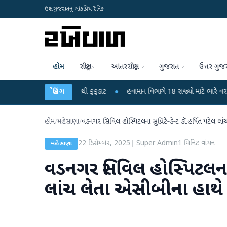
ઉત્તર ગુજરાતનું લોકપ્રિય દૈનિક
હોમ
રાષ્ટ્રીય
આંતરરાષ્ટ્રીય
ગુજરાત
ઉત્તર ગુજ
 6 બાળકોના મોતથી ફફડાટ
બ્રેકિંગ
●
હવામાન વિભાગે 18 રાજ્યો માટે ભારે વરસાદની ચેતવણી જ
હોમ
/
મહેસાણા
/
વડનગર સિવિલ હોસ્પિટલના સુપ્રિટેન્ડેન્ટ ડૉ.હર્ષિત પટેલ 
22 ડિસેમ્બર, 2025
|
Super Admin
1
મિનિટ વાંચન
મહેસાણા
વડનગર સિવિલ હોસ્પિટલના સુપ
લાંચ લેતા એસીબીના હાથ