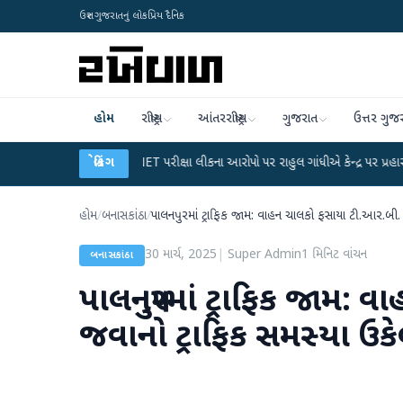
ઉત્તર ગુજરાતનું લોકપ્રિય દૈનિક
હોમ
રાષ્ટ્રીય
આંતરરાષ્ટ્રીય
ગુજરાત
ઉત્તર ગુજ
●
UGC-NET પરીક્ષા લીકના આરોપો પર રાહુલ ગાંધીએ કેન્દ્ર પર પ્રહાર કર્યા
બ્રેકિંગ
●
હિં
હોમ
/
બનાસકાંઠા
/
પાલનપુરમાં ટ્રાફિક જામ: વાહન ચાલકો ફસાયા ટી.આર.બી. જ
30 માર્ચ, 2025
|
Super Admin
1
મિનિટ વાંચન
બનાસકાંઠા
પાલનપુરમાં ટ્રાફિક જામ:
જવાનો ટ્રાફિક સમસ્યા ઉકે