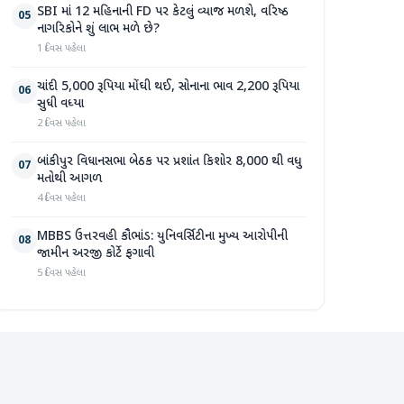
SBI માં 12 મહિનાની FD પર કેટલું વ્યાજ મળશે, વરિષ્ઠ
05
નાગરિકોને શું લાભ મળે છે?
1 દિવસ પહેલા
ચાંદી 5,000 રૂપિયા મોંઘી થઈ, સોનાના ભાવ 2,200 રૂપિયા
06
સુધી વધ્યા
2 દિવસ પહેલા
બાંકીપુર વિધાનસભા બેઠક પર પ્રશાંત કિશોર 8,000 થી વધુ
07
મતોથી આગળ
4 દિવસ પહેલા
MBBS ઉત્તરવહી કૌભાંડ: યુનિવર્સિટીના મુખ્ય આરોપીની
08
જામીન અરજી કોર્ટે ફગાવી
5 દિવસ પહેલા