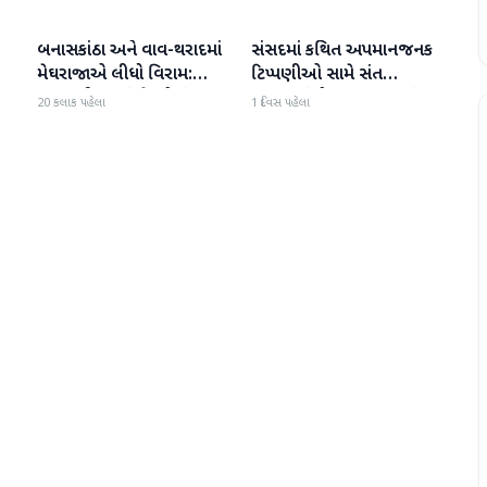
બનાસકાંઠા અને વાવ-થરાદમાં
સંસદમાં કથિત અપમાનજનક
બનાસકાંઠા
બનાસકાંઠા
મેઘરાજાએ લીધો વિરામ:
ટિપ્પણીઓ સામે સંત
ાથ
ઉઘાડ નીકળતાં ખેડૂતોમાં
સમાજમાં રોષ: પાલનપુરમાં
20 કલાક પહેલા
1 દિવસ પહેલા
આનંદનો માહોલ
VHP સાથે મળીને અધિક
કલેક્ટરને આવેદનપત્ર આપ્યું