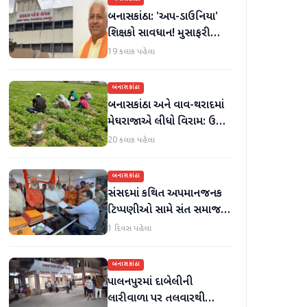
બનાસકાંઠા: 'અપ-ડાઉનિયા'
શિક્ષકો સાવધાન! મુસાફરી
કરતા શિક્ષકો સામે તવાઈ હાથ
19 કલાક પહેલા
ધરાશે
બનાસકાંઠા
બનાસકાંઠા અને વાવ-થરાદમાં
મેઘરાજાએ લીધો વિરામ: ઉઘાડ
નીકળતાં ખેડૂતોમાં આનંદનો
20 કલાક પહેલા
માહોલ
બનાસકાંઠા
સંસદમાં કથિત અપમાનજનક
ટિપ્પણીઓ સામે સંત સમાજમાં
રોષ: પાલનપુરમાં VHP સાથે
1 દિવસ પહેલા
મળીને અધિક કલેક્ટરને
આવેદનપત્ર આપ્યું
બનાસકાંઠા
પાલનપુરમાં દાબેલીની
લારીવાળા પર તલવારથી