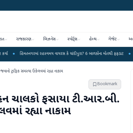
રાત
રાજકારણ
બિઝનેસ
સ્પોર્ટ્સ
હેલ્થ
ગેજેટ
અન
મતનગરમાં રહસ્યમય વાયરસ કે ચાંદીપુરા? 6 બાળકોના મોતથી ફફડાટ
●
હવામાન વિભાગે
વાનો ટ્રાફિક સમસ્યા ઉકેલવમાં રહ્યા નાકામ
Bookmark
 વાહન ચાલકો ફસાયા ટી.આર.બી.
લવમાં રહ્યા નાકામ