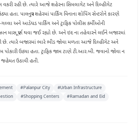
િદિન વકરી રહી છે. ત્યારે આજે શહેરના સિમલાગેટ અને દિલ્હીગેટ
યા હતા. પાલનપુર શહેરમાં પાર્કિંગ વિનાના શોપિંગ સેન્ટરોને કારણે
-ગલ્લા અને આડેધડ પાર્કિંગ અને ટ્રાફિક પોલીસ કર્મીઓની
ાન માસ પૂર્ણ થવા જઈ રહ્યો છે. અને ઇદ ના તહેવારને લઈને બજારમાં
રહી છે. ત્યારે બજારમાં ભારે ભીડ જોવા મળતા આજે દિલ્હીગેટ અને
ામ પોકારી ઉઠ્યા હતા. ટ્રાફિક જામ ટાણે ટી.આર.બી. જવાનો જોવા ન
રે જહેમત ઉઠાવી હતી.
gement
#
Palanpur City
#
Urban Infrastructure
gestion
#
Shopping Centers
#
Ramadan and Eid