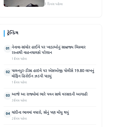
હુમલો: બે ઈજાગ્રસ્ત, આરોપી
1 દિવસ પહેલા
સામે કડક કાર્યવાહીની માંગ
ટ્રેન્ડિંગ
નેનાવા-સાંચોર હાઈવે પર ખાડાઓનું સામ્રાજ્ય બિસ્માર
01
રસ્તાથી વાહનચાલકો પરેશાન
1 દિવસ પહેલા
પાલનપુર-ડીસા હાઇવે પર એસઓજી પોલીસે 19.80 લાખનું
02
મોર્ફિન હિરોઈન ઝડપી પાડ્યું
1 દિવસ પહેલા
આજે આ રાજ્યોમાં ભારે પવન સાથે વરસાદની આગાહી
03
3 દિવસ પહેલા
ચાંદીના ભાવમાં વધારો, સોનું પણ મોંઘુ થયું
04
2 દિવસ પહેલા