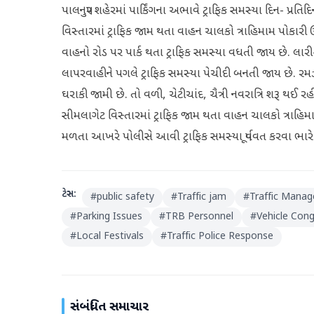
પાલનપુર શહેરમાં પાર્કિંગના અભાવે ટ્રાફિક સમસ્યા દિન- પ્રત
વિસ્તારમાં ટ્રાફિક જામ થતા વાહન ચાલકો ત્રાહિમામ પોકારી ઉઠ્
વાહનો રોડ પર પાર્ક થતા ટ્રાફિક સમસ્યા વધતી જાય છે. લારી
લાપરવાહીને પગલે ટ્રાફિક સમસ્યા પેચીદી બનતી જાય છે. રમઝ
ઘરાકી જામી છે. તો વળી, ચેટીચાંદ, ચૈત્રી નવરાત્રિ શરૂ થઈ 
સીમલાગેટ વિસ્તારમાં ટ્રાફિક જામ થતા વાહન ચાલકો ત્રાહિમ
મળતા આખરે પોલીસે આવી ટ્રાફિક સમસ્યા પૂર્વવત કરવા ભા
ટેગ્સ:
#
public safety
#
Traffic jam
#
Traffic Mana
#
Parking Issues
#
TRB Personnel
#
Vehicle Con
#
Local Festivals
#
Traffic Police Response
સંબંધિત સમાચાર