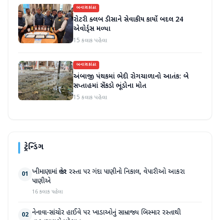
બનાસકાંઠા
રોટરી ક્લબ ડીસાને સેવાકીય કાર્યો બદલ 24
એવોર્ડ્સ મળ્યા
15 કલાક પહેલા
બનાસકાંઠા
અંબાજી પંથકમાં ભેદી રોગચાળાનો આતંક: બે
સપ્તાહમાં સેંકડો ભૂંડોના મોત
15 કલાક પહેલા
ટ્રેન્ડિંગ
ખીમાણામાં જાહેર રસ્તા પર ગંદા પાણીનો નિકાલ, વેપારીઓ આકરા
01
પાણીએ
16 કલાક પહેલા
નેનાવા-સાંચોર હાઈવે પર ખાડાઓનું સામ્રાજ્ય બિસ્માર રસ્તાથી
02