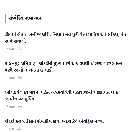
સંબંધિત સમાચાર
ડીસામાં બેફામ ખનીજ ચોરી: નિયમો નેવે મૂકી રેતી માફિયાઓ સક્રિય, તંત્ર
બનાસકાંઠા
સામે સવાલો
14 કલાક પહેલા
પાલનપુર ધનિયાણા ચોકડીનો મુખ્ય માર્ગ એક વર્ષથી ધોરણે: ગટરલાઇન
બનાસકાંઠા
પછી રસ્તો ન બનતા હાલાકી
14 કલાક પહેલા
ઓગડ દેવ દરબારના મહંત બલદેવગિરી મહારાજની અટકાયત બાદ
બનાસકાંઠા
જામીન પર મુક્તિ
15 કલાક પહેલા
રોટરી ક્લબ ડીસાને સેવાકીય કાર્યો બદલ 24 એવોર્ડ્સ મળ્યા
બનાસકાંઠા
15 કલાક પહેલા