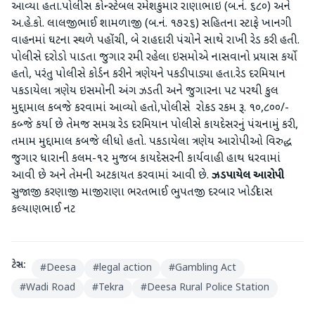
આવ્યા હતા. ​પોલીસ કોન્સ્ટેબલ રમેશકુમાર રાણાભાઇ (બ.નં. ૬૮૦) અને
અ.હે.કો. લાલજીભાઈ શામળાજી (બ.નં. ૧૭૨૬) સહિતના સ્ટાફે ખાનગી
વાહનમાં ઘટના સ્થળે પહોંચી, બે રાહદારી પંચોને સાથે રાખી રેડ કરી હતી.
પોલીસે દરોડો પાડતા જુગાર રમી રહેલા ઇસમોએ નાસવાનો પ્રયાસ કર્યો
હતો, પરંતુ પોલીસે કોર્ડન કરીને ત્રણેયને પકડી પાડ્યા હતા​.રેડ દરમિયાન
પકડાયેલા ત્રણેય ઇસમોની અંગ ઝડતી અને જુગારના પટ પરથી કુલ
મુદ્દામાલ કબજે કરવામાં આવ્યો હતો,પોલીસે રોકડ રકમ રૂ. ૧૦,૮૦૦/-
કબ્જે કર્યા છે ​તેમજ ​સમગ્ર રેડ દરમિયાન પોલીસે કાયદેસરનું પંચનામું કરી,
તમામ મુદ્દામાલ કબજે લીધો હતો. પકડાયેલા ત્રણેય આરોપીઓ વિરુદ્ધ
જુગાર ધારાની કલમ-૧૨ મુજબ કાયદેસરની કાર્યવાહી હાથ ધરવામાં
આવી છે અને તેમની અટકાયત કરવામાં આવી છે.
ઝડપાયેલ આરોપી
સુજાજી કરણાજી માજીરાણા ભરતભાઈ ભુપતજી દરબાર ખોડીદાસ
કલ્યાણભાઈ નટ
ટેગ્સ:
#
Deesa
#
legal action
#
Gambling Act
#
Wadi Road
#
Tekra
#
Deesa Rural Police Station