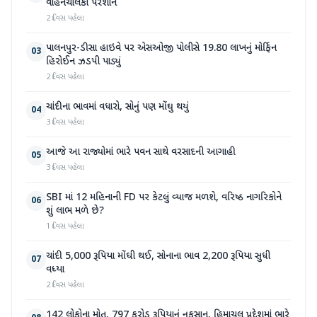
વાહનચાલકો પરેશાન
2 દિવસ પહેલા
પાલનપુર-ડીસા હાઇવે પર એસઓજી પોલીસે 19.80 લાખનું મોર્ફિન
03
હિરોઈન ઝડપી પાડ્યું
2 દિવસ પહેલા
ચાંદીના ભાવમાં વધારો, સોનું પણ મોંઘુ થયું
04
3 દિવસ પહેલા
આજે આ રાજ્યોમાં ભારે પવન સાથે વરસાદની આગાહી
05
3 દિવસ પહેલા
SBI માં 12 મહિનાની FD પર કેટલું વ્યાજ મળશે, વરિષ્ઠ નાગરિકોને
06
શું લાભ મળે છે?
1 દિવસ પહેલા
ચાંદી 5,000 રૂપિયા મોંઘી થઈ, સોનાના ભાવ 2,200 રૂપિયા સુધી
07
વધ્યા
2 દિવસ પહેલા
142 લોકોના મોત, 797 કરોડ રૂપિયાનું નુકસાન, હિમાચલ પ્રદેશમાં ભારે