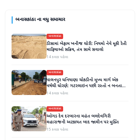
બનાસકાંઠા
ના વધુ સમાચાર
બનાસકાંઠા
ડીસામાં બેફામ ખનીજ ચોરી: નિયમો નેવે મૂકી રેતી
માફિયાઓ સક્રિય, તંત્ર સામે સવાલો
14 કલાક પહેલા
બનાસકાંઠા
પાલનપુર ધનિયાણા ચોકડીનો મુખ્ય માર્ગ એક
વર્ષથી ધોરણે: ગટરલાઇન પછી રસ્તો ન બનતા
હાલાકી
14 કલાક પહેલા
બનાસકાંઠા
ઓગડ દેવ દરબારના મહંત બલદેવગિરી
મહારાજની અટકાયત બાદ જામીન પર મુક્તિ
15 કલાક પહેલા