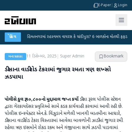
E-Paper
|
Login
ા
●
બ્રેકિંગ
હિંમતનગરમાં રહસ્યમય વાયરસ કે ચાંદીપુરા? 6 બાળકોના મોતથી ફફડાટ
●
હવ
11 ડિસેમ્બર, 2025
|
Super Admin
Bookmark
બનાસકાંઠા
ડીસાના વાડીરોડ ટેકરામાં જુગાર રમતા ત્રણ શખ્સો
ઝડપાયા
પોલીસે કુલ રૂ.૧૦,૮૦૦નો મુદ્દામાલ જપ્ત કર્યો
ડીસા રૂરલ પોલીસ સ્ટેશન
દ્વારા ગેરકાયદેસર પ્રવૃત્તિઓ સામે કડક કાર્યવાહી કરવામાં આવી રહી છે.
પોલીસ ઇન્સ્પેક્ટર એન.કે. વિંઝુડાને મળેલી ખાનગી બાતમીના આધારે,
ડીસાના વાડીરોડ ટેકરા વિસ્તારમાં આવેલા બાવળોની ઝાડીમાં જુગાર રમી
રહેલા ત્રણ ઇસમોને રોકડ રકમ અને ગંજીપાના સાથે ઝડપી પાડવામાં