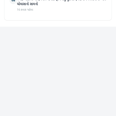
08
ચોમાસાનો સામનો
16 કલાક પહેલા