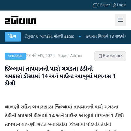
E-Paper
|
Login
સ કે ચાંદીપુરા? 6 બાળકોના મોતથી ફફડાટ
બ્રેકિંગ
●
હવામાન વિભાગે 18 રાજ્યો માટે ભારે 
23 નવેમ્બર, 2024
|
Super Admin
Bookmark
બનાસકાંઠા
જિલ્લામાં તાપમાનનો પારો ગગડતા ઠંડીનો
ચમકારો ડીસામાં 14 અને માઉન્ટ આબુમાં માયનસ 1
ડીગ્રી
લાખણી સહિત બનાસકાંઠા જિલ્લામાં તાપમાનનો પારો ગગડતા
ઠંડીનો ચમકારો ડીસામાં 14 અને માઉન્ટ આબુમાં માયનસ 1 ડીગ્રી
તાપમાન
લાખણી સહિત બનાસકાંઠા જિલ્લામાં મોડેમોડે ઠંડીનો