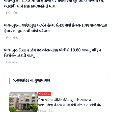
પાલનપુરમાં દાબેલીની લારીવાળા પર તલવારથી હુમલો: બે ઈજાગ્રસ્ત,
બનાસકાંઠા
આરોપી સામે કડક કાર્યવાહીની માંગ
1 દિવસ પહેલા
પાલનપુરના ગણેશપુરા અર્બન હેલ્થ સેન્ટર પાસે કેબલ-ટાયર સળગાવાતા
બનાસકાંઠા
ફેલાયેલા ધુમાડાથી લોકો પરેશાન
1 દિવસ પહેલા
પાલનપુર-ડીસા હાઇવે પર એસઓજી પોલીસે 19.80 લાખનું મોર્ફિન
બનાસકાંઠા
હિરોઈન ઝડપી પાડ્યું
1 દિવસ પહેલા
બનાસકાંઠા
ના વધુ સમાચાર
બનાસકાંઠા
ડીસા કોર્ટનો ઐતિહાસિક ચુકાદો: સાપરાધ
માનવવધના કેસમાં ૩ આરોપીઓને ૧૦ વર્ષની કેદ
અને ૬ લાખનો દંડ
8 કલાક પહેલા