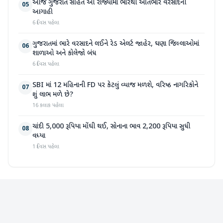
આજે ગુજરાત સહિત આ રાજ્યોમાં ભારેથી અતિભારે વરસાદની
05
આગાહી
6 દિવસ પહેલા
ગુજરાતમાં ભારે વરસાદને લઈને રેડ એલર્ટ જાહેર, ઘણા જિલ્લાઓમાં
06
શાળાઓ અને કોલેજો બંધ
6 દિવસ પહેલા
SBI માં 12 મહિનાની FD પર કેટલું વ્યાજ મળશે, વરિષ્ઠ નાગરિકોને
07
શું લાભ મળે છે?
16 કલાક પહેલા
ચાંદી 5,000 રૂપિયા મોંઘી થઈ, સોનાના ભાવ 2,200 રૂપિયા સુધી
08
વધ્યા
1 દિવસ પહેલા