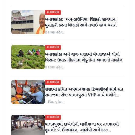
બનાસકાંઠા
બનાસકાંઠા: 'અપ-ડાઉનિયા' શિક્ષકો સાવધાન!
મુસાફરી કરતા શિક્ષકો સામે તવાઈ હાથ ધરાશે
8 કલાક પહેલા
બનાસકાંઠા
બનાસકાંઠા અને વાવ-થરાદમાં મેઘરાજાએ લીધો
વિરામ: ઉઘાડ નીકળતાં ખેડૂતોમાં આનંદનો માહોલ
8 કલાક પહેલા
બનાસકાંઠા
સંસદમાં કથિત અપમાનજનક ટિપ્પણીઓ સામે સંત
સમાજમાં રોષ: પાલનપુરમાં VHP સાથે મળીને
અધિક કલેક્ટરને આવેદનપત્ર આપ્યું
1 દિવસ પહેલા
બનાસકાંઠા
પાલનપુરમાં દાબેલીની લારીવાળા પર તલવારથી
હુમલો: બે ઈજાગ્રસ્ત, આરોપી સામે કડક