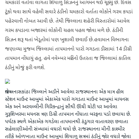
ચમકારો વર્તાવા લાગતા શિયાળુ સિઝનનું આગમન થઈ ચૂક્યું છે. દિવસ
ટૂંકો થવા સાથે વહેલી સવારે ઠંડીનો ચમકારો વર્તાતા લોકોને ગરમ કપડાં
પહેરવાની નોબત આવી છે. તેથી જિલ્લાના શહેરી વિસ્તારોમાં આવેલ
ગરમ કપડાના બજારમાં લોકોની ચહલ પહલ જોવા મળે છે. ઠંડીની
સિઝન શરૂ થતાં ખેડૂતોમાં પણ ખુશાલી છવાઈ છે.હવામાન વિભાગના
જણાવ્યા મુજબ જિલ્લામાં તાપમાનનો પારો ગગડતા ડીસામાં 14 ડીગ્રી
તાપમાન નોંધાયું હતુ. હવે નવેમ્બર મહિનો ઉતરતા જ જિલ્લામાં કાતિલ
ઠંડીનું મોજું ફરી વળશે.
જ્યારે બનાસકાંઠા જિલ્લાને અડીને આવેલા રાજસ્થાનના એક માત્ર હીલ
સ્ટેશન માઉન્ટ આબુમાં એકાએક પારો ગગડતા માઉન્ટ આબુમાં માયનસ
એક અને અરવલ્લીની ગિરિકન્દ્રાનું સૌથી ઊંચી ચોટી પર આવેલા
ગુરૂશિખરમા મયનસ ત્રણ ડિગ્રી તાપમાન નોંધાતા બરફના પડો છવાયા છે.
પર્યટક સ્થળે એકાએક ગગડેલા તાપમાનથી ઠંડુગાર વાતાવરણ છવાતા
સહેલાણીઓની સંખ્યામાં વધારો થયો છે. રાજસ્થાનના મીની કાશ્મીર
તરીકે ઓળખાતા માઉન્ટ આબુમાં શિયાળુ સત્રમાં ઠંડીનું જોર વધારે જોવા