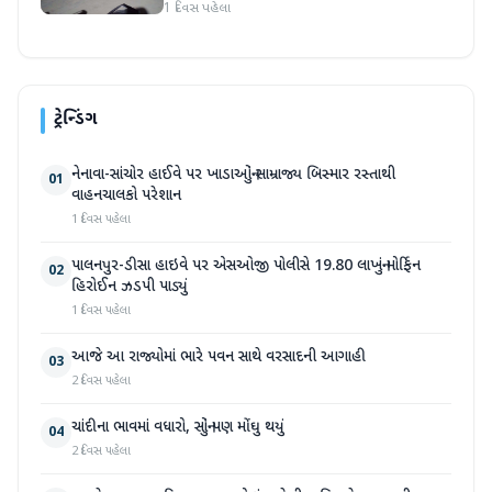
કાર્યવાહીની માંગ
1 દિવસ પહેલા
ટ્રેન્ડિંગ
નેનાવા-સાંચોર હાઈવે પર ખાડાઓનું સામ્રાજ્ય બિસ્માર રસ્તાથી
01
વાહનચાલકો પરેશાન
1 દિવસ પહેલા
પાલનપુર-ડીસા હાઇવે પર એસઓજી પોલીસે 19.80 લાખનું મોર્ફિન
02
હિરોઈન ઝડપી પાડ્યું
1 દિવસ પહેલા
આજે આ રાજ્યોમાં ભારે પવન સાથે વરસાદની આગાહી
03
2 દિવસ પહેલા
ચાંદીના ભાવમાં વધારો, સોનું પણ મોંઘુ થયું
04
2 દિવસ પહેલા