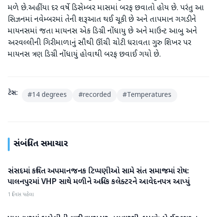
મળે છે.અહીંયા દર વર્ષે ડિસેમ્બર માસમાં બરફ છવાતો હોય છે. પરંતુ આ
સિઝનમાં નવેમ્બરમાં તેની શરૂઆત થઈ ચૂકી છે અને તાપમાન ગગડીને
માયનસમાં જતા માયનસ એક ડિગ્રી નોંધાયુ છે અને માઉન્ટ આબુ અને
અરવલ્લીની ગિરીમાળાનું સૌથી ઊંચી ચોટી ધરાવતા ગુરુ શિખર પર
માયનસ ત્રણ ડિગ્રી નોંધાયું હોવાથી બરફ છવાઈ ગયો છે.
ટેગ્સ:
#
14 degrees
#
recorded
#
Temperatures
સંબંધિત સમાચાર
સંસદમાં કથિત અપમાનજનક ટિપ્પણીઓ સામે સંત સમાજમાં રોષ:
બનાસકાંઠા
પાલનપુરમાં VHP સાથે મળીને અધિક કલેક્ટરને આવેદનપત્ર આપ્યું
1 દિવસ પહેલા