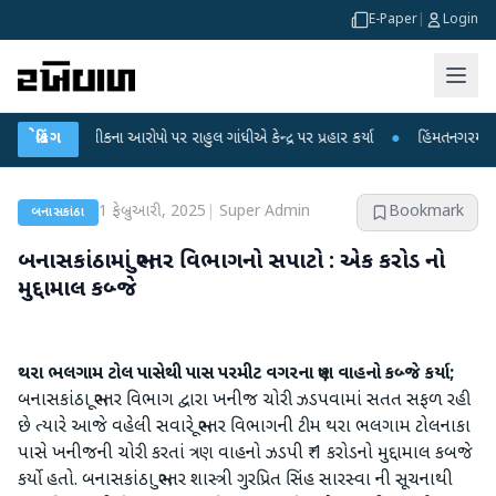
E-Paper
|
Login
ક્ષા લીકના આરોપો પર રાહુલ ગાંધીએ કેન્દ્ર પર પ્રહાર કર્યા
બ્રેકિંગ
●
હિંમતનગરમાં રહસ્યમય
1 ફેબ્રુઆરી, 2025
|
Super Admin
Bookmark
બનાસકાંઠા
બનાસકાંઠામાં ભુસ્તર વિભાગનો સપાટો : એક કરોડ નો
મુદ્દામાલ કબ્જે
થરા ભલગામ ટોલ પાસેથી પાસ પરમીટ વગરના ત્રણ વાહનો કબ્જે કર્યા;
બનાસકાંઠા ભૂસ્તર વિભાગ દ્વારા ખનીજ ચોરી ઝડપવામાં સતત સફળ રહી
છે ત્યારે આજે વહેલી સવારે ભૂસ્તર વિભાગની ટીમ થરા ભલગામ ટોલનાકા
પાસે ખનીજની ચોરી કરતાં ત્રણ વાહનો ઝડપી ₹ 1 કરોડનો મુદ્દામાલ કબજે
કર્યો હતો. બનાસકાંઠા ભુસ્તર શાસ્ત્રી ગુરપ્રિત સિંહ સારસ્વા ની સૂચનાથી