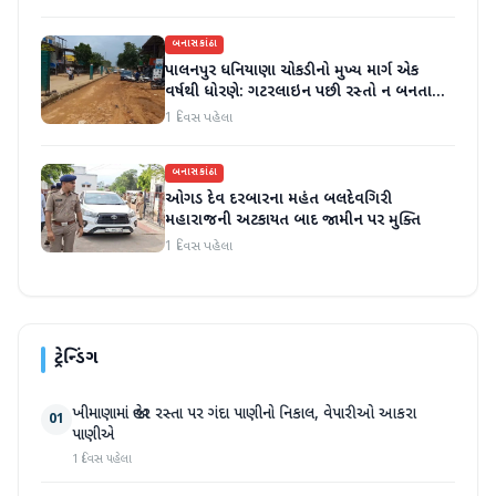
બનાસકાંઠા
પાલનપુર ધનિયાણા ચોકડીનો મુખ્ય માર્ગ એક
વર્ષથી ધોરણે: ગટરલાઇન પછી રસ્તો ન બનતા
હાલાકી
1 દિવસ પહેલા
બનાસકાંઠા
ઓગડ દેવ દરબારના મહંત બલદેવગિરી
મહારાજની અટકાયત બાદ જામીન પર મુક્તિ
1 દિવસ પહેલા
ટ્રેન્ડિંગ
ખીમાણામાં જાહેર રસ્તા પર ગંદા પાણીનો નિકાલ, વેપારીઓ આકરા
01
પાણીએ
1 દિવસ પહેલા