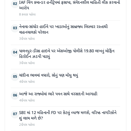
IAF વિંગ કમાન્ડર હનીટ્રેપમાં ફસાયા, સંવેદનશીલ માહિતી લીક કરવાનો
02
આરોપ
8 કલાક પહેલા
નેનાવા-સાંચોર હાઈવે પર ખાડાઓનું સામ્રાજ્ય બિસ્માર રસ્તાથી
03
વાહનચાલકો પરેશાન
3 દિવસ પહેલા
પાલનપુર-ડીસા હાઇવે પર એસઓજી પોલીસે 19.80 લાખનું મોર્ફિન
04
હિરોઈન ઝડપી પાડ્યું
3 દિવસ પહેલા
ચાંદીના ભાવમાં વધારો, સોનું પણ મોંઘુ થયું
05
4 દિવસ પહેલા
આજે આ રાજ્યોમાં ભારે પવન સાથે વરસાદની આગાહી
06
4 દિવસ પહેલા
SBI માં 12 મહિનાની FD પર કેટલું વ્યાજ મળશે, વરિષ્ઠ નાગરિકોને
07
શું લાભ મળે છે?
2 દિવસ પહેલા