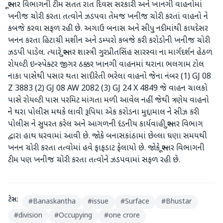
ભૂસ્તર વિભાગની ટીમ સતત રાત દિવસ સરકારી અને ખાનગી વાહનોમાં
ખનીજ ચોરી કરતા તત્વોને ઝડપવા તેમજ ખનીજ ચોરી કરતાં વાહનો ને
કબજે કરવા સફળ રહી છે. અગાઉ બનાસ અને સીપુ નદીમાંથી કાયદેસર
ખનન કરતા હિટાચી મશીન અને ડમ્પરો કબજે કરી કરોડોની ખનીજ ચોરી
ઝડપી પાડેલ. ત્યારે ભુસ્તર શાસ્ત્રી ગુરપ્રીતસિંહ સારસ્વા ના માર્ગદર્શન હેઠળ
રોયલ્ટી ઇન્સ્પેક્ટર જીગર ઠક્કર ખાનગી વાહનમાં થરાના ભલગામ ટોલ
નાકા પાસેથી પસાર થતા સાદીરેતી ભરેલા વાહનો જેના નંબર (1) GJ 08
Z 3883 (2) GJ 08 AW 2082 (3) GJ 24 X 4849 જે વાહન ચાલકો
પાસે રોયલ્ટી પાસ પરમિટ માંગતા મળી આવેલ નહીં જેથી ત્રણેય વાહનો
ને થરા પોલીસ મથકે લાવી રૂપિયા એક કરોડના મુદ્દામાલ ને સીઝ કરી
પોલીસ ને સુપરત કરેલ અને આગળની દંડનીય કાર્યવાહી ભુસ્તર વિભાગ
દ્વારા હાથ ધરવામાં આવી છે. જોકે બનાસકાંઠામાં છેલ્લા ઘણા સમયથી
ખનન ચોરી કરતા તત્વોમાં હવે ફાફડાટ ફેલાયો છે. જોકે ભૂસ્તર વિભાગની
ટીમ પણ ખનીજ ચોરી કરતા તત્વોને ઝડપવામાં સફળ રહી છે.
ટેગ્સ:
#
Banaskantha
#
issue
#
Surface
#
Bhustar
#
division
#
Occupying
#
one crore