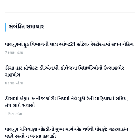
સંબંધિત સમાચાર
પાલનપુરમાં ફૂડ વિભાગની લાલ આંખ:21 હોટેલ- રેસ્ટોરન્ટમાં સઘન ચેકિંગ
બનાસકાંઠા
7 કલાક પહેલા
ડીસા હાટ પ્રોજેક્ટ: ડી.એન.પી. કોલેજના વિદ્યાર્થીઓનો ઉત્સાહભેર
બનાસકાંઠા
સહયોગ
8 કલાક પહેલા
ડીસામાં બેફામ ખનીજ ચોરી: નિયમો નેવે મૂકી રેતી માફિયાઓ સક્રિય,
બનાસકાંઠા
તંત્ર સામે સવાલો
1 દિવસ પહેલા
પાલનપુર ધનિયાણા ચોકડીનો મુખ્ય માર્ગ એક વર્ષથી ધોરણે: ગટરલાઇન
બનાસકાંઠા
પછી રસ્તો ન બનતા હાલાકી