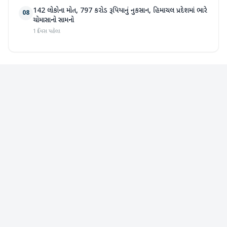
142 લોકોના મોત, 797 કરોડ રૂપિયાનું નુકસાન, હિમાચલ પ્રદેશમાં ભારે
08
ચોમાસાનો સામનો
1 દિવસ પહેલા