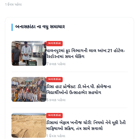
1 દિવસ પહેલા
બનાસકાંઠા
ના વધુ સમાચાર
બનાસકાંઠા
પાલનપુરમાં ફૂડ વિભાગની લાલ આંખ:21 હોટેલ-
રેસ્ટોરન્ટમાં સઘન ચેકિંગ
7 કલાક પહેલા
બનાસકાંઠા
ડીસા હાટ પ્રોજેક્ટ: ડી.એન.પી. કોલેજના
વિદ્યાર્થીઓનો ઉત્સાહભેર સહયોગ
8 કલાક પહેલા
બનાસકાંઠા
ડીસામાં બેફામ ખનીજ ચોરી: નિયમો નેવે મૂકી રેતી
માફિયાઓ સક્રિય, તંત્ર સામે સવાલો
1 દિવસ પહેલા