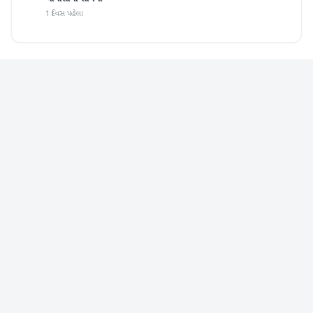
1 દિવસ પહેલા