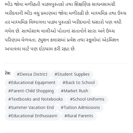
ભીડ જોવા મળી હતી પાઠ્યપુસ્તકો તથા શિક્ષણિક સાધનસામગ્રી
ખરીદવાની ભીડ વધુ પ્રમાણમાં જોવા મળી રહી છે. માધ્યમિક તથા ઉચ્ચ
તર માધ્યમિક વિભાગના પાઠ્ય પુસ્તકો ખરીદવાનો ધસારો પણ વધી
ગયેલ છે. સાથોસાથ વાલીઓ પોતાનાં સંતાનોને સારા અને ઉચ્ચ
૫રિણામ મેળવતા. ટ્યુશન કલાસમાં પ્રવેશ તથા સ્કૂલોમાં એડમિશન
અપાવવા માટે પણ દોડધામ કરી રહ્યા છે.
ટેગ્સ:
#
Deesa District
#
Student Supplies
#
Educational Equipment
#
Back to School
#
Parent-Child Shopping
#
Market Rush
#
Textbooks and Notebooks
#
School Uniforms
#
Summer Vacation End
#
Tuition Admissions
#
Educational Enthusiasm
#
Rural Parents