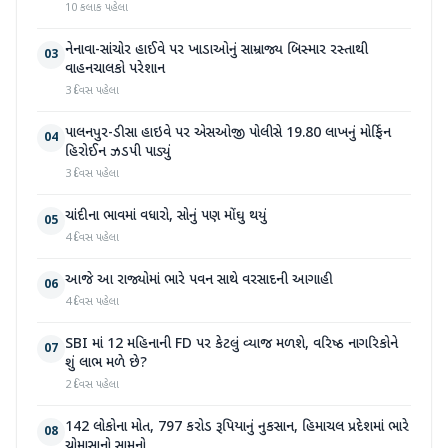
10 કલાક પહેલા
નેનાવા-સાંચોર હાઈવે પર ખાડાઓનું સામ્રાજ્ય બિસ્માર રસ્તાથી
03
વાહનચાલકો પરેશાન
3 દિવસ પહેલા
પાલનપુર-ડીસા હાઇવે પર એસઓજી પોલીસે 19.80 લાખનું મોર્ફિન
04
હિરોઈન ઝડપી પાડ્યું
3 દિવસ પહેલા
ચાંદીના ભાવમાં વધારો, સોનું પણ મોંઘુ થયું
05
4 દિવસ પહેલા
આજે આ રાજ્યોમાં ભારે પવન સાથે વરસાદની આગાહી
06
4 દિવસ પહેલા
SBI માં 12 મહિનાની FD પર કેટલું વ્યાજ મળશે, વરિષ્ઠ નાગરિકોને
07
શું લાભ મળે છે?
2 દિવસ પહેલા
142 લોકોના મોત, 797 કરોડ રૂપિયાનું નુકસાન, હિમાચલ પ્રદેશમાં ભારે
08
ચોમાસાનો સામનો