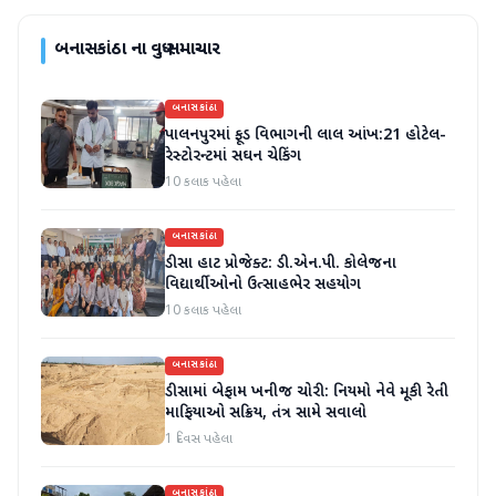
બનાસકાંઠા
ના વધુ સમાચાર
બનાસકાંઠા
પાલનપુરમાં ફૂડ વિભાગની લાલ આંખ:21 હોટેલ-
રેસ્ટોરન્ટમાં સઘન ચેકિંગ
10 કલાક પહેલા
બનાસકાંઠા
ડીસા હાટ પ્રોજેક્ટ: ડી.એન.પી. કોલેજના
વિદ્યાર્થીઓનો ઉત્સાહભેર સહયોગ
10 કલાક પહેલા
બનાસકાંઠા
ડીસામાં બેફામ ખનીજ ચોરી: નિયમો નેવે મૂકી રેતી
માફિયાઓ સક્રિય, તંત્ર સામે સવાલો
1 દિવસ પહેલા
બનાસકાંઠા