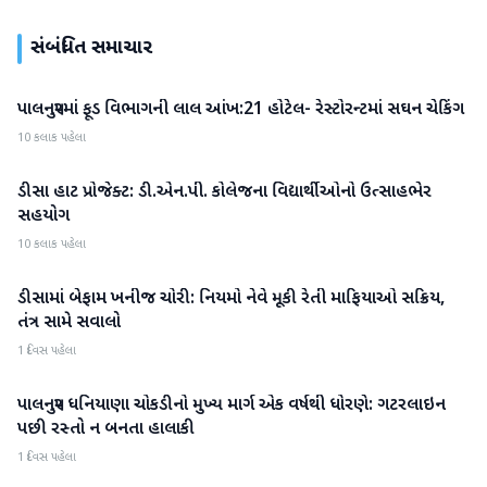
સંબંધિત સમાચાર
પાલનપુરમાં ફૂડ વિભાગની લાલ આંખ:21 હોટેલ- રેસ્ટોરન્ટમાં સઘન ચેકિંગ
બનાસકાંઠા
10 કલાક પહેલા
ડીસા હાટ પ્રોજેક્ટ: ડી.એન.પી. કોલેજના વિદ્યાર્થીઓનો ઉત્સાહભેર
બનાસકાંઠા
સહયોગ
10 કલાક પહેલા
ડીસામાં બેફામ ખનીજ ચોરી: નિયમો નેવે મૂકી રેતી માફિયાઓ સક્રિય,
બનાસકાંઠા
તંત્ર સામે સવાલો
1 દિવસ પહેલા
પાલનપુર ધનિયાણા ચોકડીનો મુખ્ય માર્ગ એક વર્ષથી ધોરણે: ગટરલાઇન
બનાસકાંઠા
પછી રસ્તો ન બનતા હાલાકી
1 દિવસ પહેલા