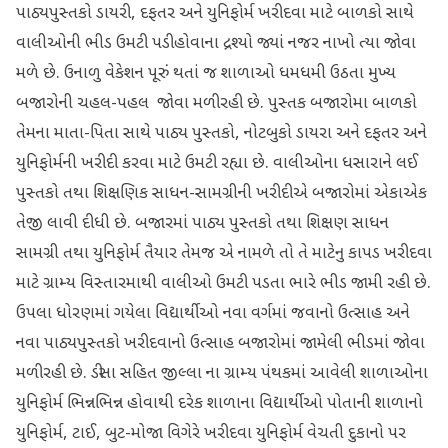
પાઠ્યપુસ્તકો ડાયરી, દફતર અને યુનિફોર્મ ખરીદવા માટે બાળકો સાથે
વાલીઓની ભીડ ઉમટી પડી હોવાના દ્રશ્યો જ્યાં નજર નાખો ત્યા જોવા
મળે છે. ઉનાળુ વેકેશન પૂરું થતાં જ શાળાઓ ધમધમી ઉઠતા મુખ્ય
બજારોની ચહલ-૫હલ જોવા મળી રહી છે. પુસ્તક બજારોમા બાળકો
તેમના માતા-પિતા સાથે પાઠ્ય પુસ્તકો, નોટબુકો ડાયરા અને દફતર અને
યુનિફોર્મની ખરીદી કરવા માટે ઉમટી રહ્યા છે. વાલીઓના ધસારાને લઈ
પુસ્તકો તથા શિક્ષણિક સાધન-સામગ્રીની ખરીદીએ બજારોમાં એકાએક
તેજી લાવી દીધી છે. બજારમાં પાઠ્ય પુસ્તકો તથા શિક્ષણ સાધન
સામગ્રી તથા યુનિફોર્મ તૈયાર તેમજ એ નામળે તો તે માટેનુ કાપડ ખરીદવા
માટે ગ્રામ્ય વિસ્તારમાથી વાલીઓ ઉમટી પડતા ભારે ભીડ જામી રહી છે.
ઉપલા ધોરણમાં ગયેલા વિદ્યાર્થીઓ નવા વર્ગમાં જવાનો ઉત્સાહ અને
નવા પાઠ્યપુસ્તકો ખરીદવાનો ઉત્સાહ બજારોમાં જામેલી ભીડમાં જોવા
મળી રહી છે. ડીસા સહિત જીલ્લા ના ગ્રામ્ય પંથકમાં આવેલી શાળાઓના
યુનિફોર્મ ભિન્નભિન્ન હોવાથી દરેક શાળાના વિદ્યાર્થીઓ પોતાની શાળાનો
યુનિફોર્મ, ટાઈ, બુટ-મોજા વિગેરે ખરીદવા યુનિફોર્મ વેચતી દુકાનો પર