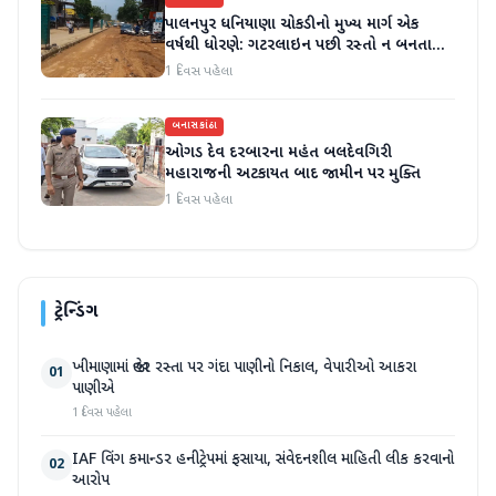
પાલનપુર ધનિયાણા ચોકડીનો મુખ્ય માર્ગ એક
વર્ષથી ધોરણે: ગટરલાઇન પછી રસ્તો ન બનતા
હાલાકી
1 દિવસ પહેલા
બનાસકાંઠા
ઓગડ દેવ દરબારના મહંત બલદેવગિરી
મહારાજની અટકાયત બાદ જામીન પર મુક્તિ
1 દિવસ પહેલા
ટ્રેન્ડિંગ
ખીમાણામાં જાહેર રસ્તા પર ગંદા પાણીનો નિકાલ, વેપારીઓ આકરા
01
પાણીએ
1 દિવસ પહેલા
IAF વિંગ કમાન્ડર હનીટ્રેપમાં ફસાયા, સંવેદનશીલ માહિતી લીક કરવાનો
02
આરોપ