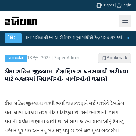
E-Paper
|
Login
GC-NET પરીક્ષા લીકના આરોપો પર રાહુલ ગાંધીએ કેન્દ્ર પર પ્રહાર કર્યા
બ્રેકિંગ
●
હિંમતનગરમા
13 જૂન, 2025
|
Super Admin
Bookmark
બનાસકાંઠા
ડીસા સહિત જીલ્લામાં શૈક્ષણિક સાધનસામગ્રી ખરીદવા
માટે બજારમાં વિદ્યાર્થીઓ- વાલીઓનો ધસારો
ડીસા સહિત જીલ્લામાં ગરમી ભર્યા વાતાવરણને લઈ પરસેવે રેબઝેબ
થતા લોકો આકાશ તરફ મીટ મોડી રહ્યા છે. અને ઉનાળાની વિદાય
થવાની ઘડીઓ ગણાવા લાગી છે. એ સાથે જ હવે શાળાઓનું ઉનાળુ
વેકેશન પૂરૂં થઇ અને નવું સત્ર શરૂ થયુ છે જેને લઇ મુખ્ય બજારોમાં