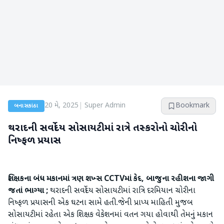
20 મે, 2025
|
Super Admin
Bookmark
બનાસકાંઠા
થરાદની સર્વોદય સોસાયટીમાં રાત્રે તસ્કરોનો ચોરીનો
નિષ્ફળ પ્રયાસ
શિક્ષકના બંધ મકાનમાં ત્રણ શખ્સ CCTVમાં કેદ, બાજુના રહીશના જાગી
જતાં ભાગ્યા ;
થરાદની સર્વોદય સોસાયટીમાં રાત્રિ દરમિયાન ચોરીના
નિષ્ફળ પ્રયાસની એક ઘટના સામે હતી.જેની પ્રાપ્ય માહિતી મુજબ
સોસાયટીમાં રહેતા એક શિક્ષક વેકેશનમાં વતન ગયા હોવાથી તેમનું મકાન