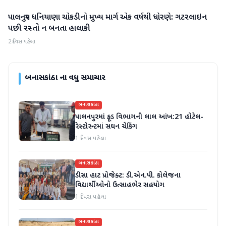
પાલનપુર ધનિયાણા ચોકડીનો મુખ્ય માર્ગ એક વર્ષથી ધોરણે: ગટરલાઇન
બનાસકાંઠા
પછી રસ્તો ન બનતા હાલાકી
2 દિવસ પહેલા
બનાસકાંઠા
ના વધુ સમાચાર
બનાસકાંઠા
પાલનપુરમાં ફૂડ વિભાગની લાલ આંખ:21 હોટેલ-
રેસ્ટોરન્ટમાં સઘન ચેકિંગ
1 દિવસ પહેલા
બનાસકાંઠા
ડીસા હાટ પ્રોજેક્ટ: ડી.એન.પી. કોલેજના
વિદ્યાર્થીઓનો ઉત્સાહભેર સહયોગ
1 દિવસ પહેલા
બનાસકાંઠા