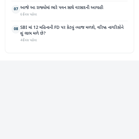
આજે આ રાજ્યોમાં ભારે પવન સાથે વરસાદની આગાહી
07
6 દિવસ પહેલા
SBI માં 12 મહિનાની FD પર કેટલું વ્યાજ મળશે, વરિષ્ઠ નાગરિકોને
08
શું લાભ મળે છે?
4 દિવસ પહેલા