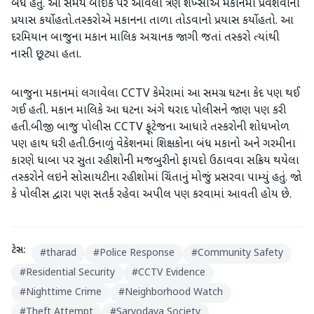
બંધ હતું. આ સમયે બાઇક પર આવેલા ત્રણ શખ્સોએ મકાનમાં પ્રવેશવાનો
પ્રયાસ કર્યો હતો.તસ્કરોએ મકાનના તાળા તોડવાનો પ્રયાસ કર્યો હતો. આ
દરમિયાન બાજુના મકાન માલિક અચાનક જાગી જતાં તસ્કરો ત્યાંથી
નાસી છૂટ્યા હતા.
બાજુના મકાનમાં લગાવેલા CCTV કેમેરામાં આ સમગ્ર ઘટના કેદ પણ થઈ
ગઈ હતી. મકાન માલિકે આ ઘટના અંગે થરાદ પોલીસને જાણ પણ કરી
હતી.બીજી બાજુ પોલીસ CCTV ફૂટેજના આધારે તસ્કરોની શોધખોળ
પણ હાથ ધરી હતી.ઉનાળું વેકેશનમાં શિક્ષકોના બંધ મકાનો અને ગરમીના
કારણે ધાબા પર સુતા રહીશોની મજબુરીનો ફાયદો ઉઠાવવા સક્રિય થયેલા
તસ્કરોને લઇને સોસાયટીના રહીશોમાં ચિંતાનું મોજું પ્રસરવા પામ્યું હતું. જો
કે પોલીસ દ્વારા પણ સતર્ક રહેવા અપીલ પણ કરવામાં આવતી હોય છે.
ટેગ્સ:
#
tharad
#
Police Response
#
Community Safety
#
Residential Security
#
CCTV Evidence
#
Nighttime Crime
#
Neighborhood Watch
#
Theft Attempt
#
Sarvodaya Society