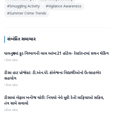
#
Smuggling Activity
#
Vigilance Awareness
#
Summer Crime Trends
સંબંધિત સમાચાર
પાલનપુરમાં ફૂડ વિભાગની લાલ આંખ:21 હોટેલ- રેસ્ટોરન્ટમાં સઘન ચેકિંગ
બનાસકાંઠા
1 દિવસ પહેલા
ડીસા હાટ પ્રોજેક્ટ: ડી.એન.પી. કોલેજના વિદ્યાર્થીઓનો ઉત્સાહભેર
બનાસકાંઠા
સહયોગ
1 દિવસ પહેલા
ડીસામાં બેફામ ખનીજ ચોરી: નિયમો નેવે મૂકી રેતી માફિયાઓ સક્રિય,
બનાસકાંઠા
તંત્ર સામે સવાલો
2 દિવસ પહેલા