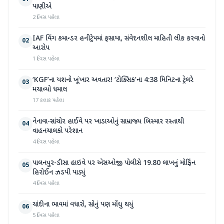
પાણીએ
2 દિવસ પહેલા
IAF વિંગ કમાન્ડર હનીટ્રેપમાં ફસાયા, સંવેદનશીલ માહિતી લીક કરવાનો
02
આરોપ
1 દિવસ પહેલા
‘KGF’ના યશનો ખૂંખાર અવતાર! ‘ટોક્સિક’ના 4:38 મિનિટના ટ્રેલરે
03
મચાવ્યો ધમાલ
17 કલાક પહેલા
નેનાવા-સાંચોર હાઈવે પર ખાડાઓનું સામ્રાજ્ય બિસ્માર રસ્તાથી
04
વાહનચાલકો પરેશાન
4 દિવસ પહેલા
પાલનપુર-ડીસા હાઇવે પર એસઓજી પોલીસે 19.80 લાખનું મોર્ફિન
05
હિરોઈન ઝડપી પાડ્યું
4 દિવસ પહેલા
ચાંદીના ભાવમાં વધારો, સોનું પણ મોંઘુ થયું
06
5 દિવસ પહેલા