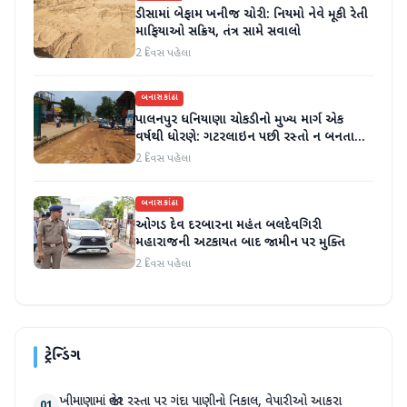
ડીસામાં બેફામ ખનીજ ચોરી: નિયમો નેવે મૂકી રેતી
માફિયાઓ સક્રિય, તંત્ર સામે સવાલો
2 દિવસ પહેલા
બનાસકાંઠા
પાલનપુર ધનિયાણા ચોકડીનો મુખ્ય માર્ગ એક
વર્ષથી ધોરણે: ગટરલાઇન પછી રસ્તો ન બનતા
હાલાકી
2 દિવસ પહેલા
બનાસકાંઠા
ઓગડ દેવ દરબારના મહંત બલદેવગિરી
મહારાજની અટકાયત બાદ જામીન પર મુક્તિ
2 દિવસ પહેલા
ટ્રેન્ડિંગ
ખીમાણામાં જાહેર રસ્તા પર ગંદા પાણીનો નિકાલ, વેપારીઓ આકરા
01