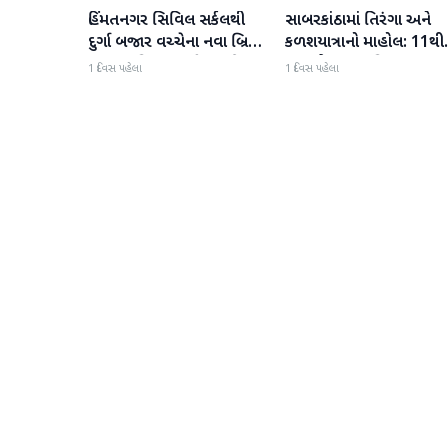
હિંમતનગર સિવિલ સર્કલથી
સાબરકાંઠામાં તિરંગા અને
સાબરકાંઠા
સાબરકાંઠા
દુર્ગા બજાર વચ્ચેના નવા બ્રિજ
કળશયાત્રાનો માહોલ: 11થી
પર ચાર વિશાળ સ્ટીલ ગર્ડર
16 ઓગસ્ટ દરમિયાન ભાજ
1 દિવસ પહેલા
1 દિવસ પહેલા
સફળતાપૂર્વક લોન્ચ
વિશેષ કાર્યક્રમો યોજશે