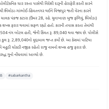
લીટેકનિક ચાર રસ્તા પાસેથી વિદેશી દારૂની હેરાફેરી કરતી કારને
ી ભિલોડા-ગાંભોઈ-હિંમતનગર થઈને વિજાપુર જતી વેરના કારને
 ચાલક પંકજ કટારા (ઉંમર 28, રહે. ચુનાખાણ બુજ ફળિયું, ભિલોડા)
એક શખ્સ ફરાર થવામાં સફળ રહ્યો હતો. કારની તપાસ કરતા તેમાંથી
લ 504 નંગ બોટલ હતી, જેની કિંમત રૂ. 89,040 થવા જાય છે. પોલીસે
ુલ રૂ. 2,89,040નો મુદ્દામાલ જપ્ત કર્યો છે. આ કેસમાં પાટિયા
ને મહુડી ચોકડી નજીક રહેતો રાજુ નામનો શખ્સ હજુ ફરાર છે.
્ધ ગુનો નોંધવામાં આવ્યો છે.
CB
#
sabarkantha