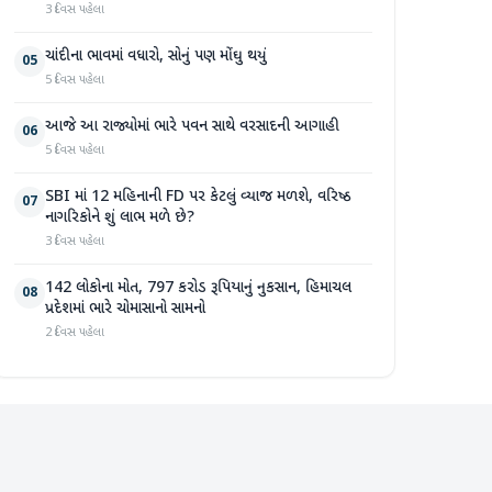
3 દિવસ પહેલા
ચાંદીના ભાવમાં વધારો, સોનું પણ મોંઘુ થયું
05
5 દિવસ પહેલા
આજે આ રાજ્યોમાં ભારે પવન સાથે વરસાદની આગાહી
06
5 દિવસ પહેલા
SBI માં 12 મહિનાની FD પર કેટલું વ્યાજ મળશે, વરિષ્ઠ
07
નાગરિકોને શું લાભ મળે છે?
3 દિવસ પહેલા
142 લોકોના મોત, 797 કરોડ રૂપિયાનું નુકસાન, હિમાચલ
08
પ્રદેશમાં ભારે ચોમાસાનો સામનો
2 દિવસ પહેલા