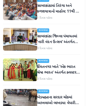
સાબરકાંઠામાં તિરંગા અને
કળશયાત્રાનો માહોલ: 11થી 16
ઓગસ્ટ દરમિયાન ભાજપ
1 દિવસ પહેલા
વિશેષ કાર્યક્રમો યોજશે
સાબરકાંઠા
સાબરકાંઠા જિલ્લા પંચાયતમાં
‘નારી વંદન ઉત્સવ’ અંતર્ગત
‘મહિલા નેતૃત્વ દિવસ’ની ભવ્ય
3 દિવસ પહેલા
ઉજવણી કરાઈ
સાબરકાંઠા
હિંમતનગર ખાતે 'એક ભારત
શ્રેષ્ઠ ભારત' અંતર્ગત ક્લસ્ટર
સ્તરીય 'કલા ઉત્સવ'નો પ્રારંભ
3 દિવસ પહેલા
સાબરકાંઠા
ખેડબ્રહ્માના સરદાર ચોકમાં
આખલાઓ બાખડ્યા: વેપારીનું