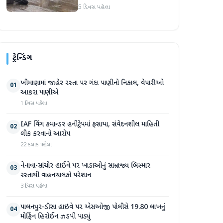
મોપેડ અડફેટે, જાનહાનિ ટળી
5 દિવસ પહેલા
ટ્રેન્ડિંગ
ખીમાણામાં જાહેર રસ્તા પર ગંદા પાણીનો નિકાલ, વેપારીઓ
01
આકરા પાણીએ
1 દિવસ પહેલા
IAF વિંગ કમાન્ડર હનીટ્રેપમાં ફસાયા, સંવેદનશીલ માહિતી
02
લીક કરવાનો આરોપ
22 કલાક પહેલા
નેનાવા-સાંચોર હાઈવે પર ખાડાઓનું સામ્રાજ્ય બિસ્માર
03
રસ્તાથી વાહનચાલકો પરેશાન
3 દિવસ પહેલા
પાલનપુર-ડીસા હાઇવે પર એસઓજી પોલીસે 19.80 લાખનું
04
મોર્ફિન હિરોઈન ઝડપી પાડ્યું