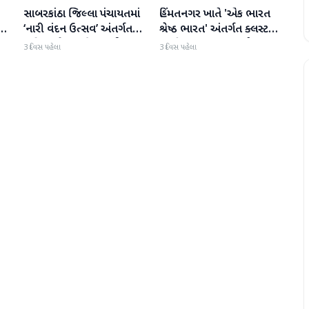
સાબરકાંઠા જિલ્લા પંચાયતમાં
હિંમતનગર ખાતે 'એક ભારત
સાબરકાંઠા
સાબરકાંઠા
‘નારી વંદન ઉત્સવ’ અંતર્ગત
શ્રેષ્ઠ ભારત' અંતર્ગત ક્લસ્ટર
પ
‘મહિલા નેતૃત્વ દિવસ’ની ભવ્ય
સ્તરીય 'કલા ઉત્સવ'નો પ્રારંભ
3 દિવસ પહેલા
3 દિવસ પહેલા
ઉજવણી કરાઈ