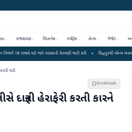
રાત
રાજકારણ
બિઝનેસ
સ્પોર્ટ્સ
હેલ્થ
ગેજેટ
અન
્યો માટે ભારે વરસાદની ચેતવણી જારી કરી
●
સિદ્ધપુરથી બોમ્બ બનાવવાની સામગ્રી સ
 ઝડપી પાડી
Bookmark
 દારૂની હેરાફેરી કરતી કારને