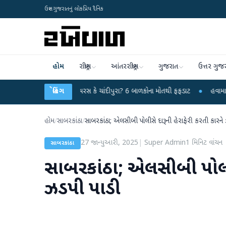
ઉત્તર ગુજરાતનું લોકપ્રિય દૈનિક
હોમ
રાષ્ટ્રીય
આંતરરાષ્ટ્રીય
ગુજરાત
ઉત્તર ગુજ
ાં રહસ્યમય વાયરસ કે ચાંદીપુરા? 6 બાળકોના મોતથી ફફડાટ
બ્રેકિંગ
●
હવામાન વિભાગે 18 રાજ
હોમ
/
સાબરકાંઠા
/
સાબરકાંઠા; એલસીબી પોલીસે દારૂની હેરાફેરી કરતી કારને
27 જાન્યુઆરી, 2025
|
Super Admin
1
મિનિટ વાંચન
સાબરકાંઠા
સાબરકાંઠા; એલસીબી પોલીસે
ઝડપી પાડી