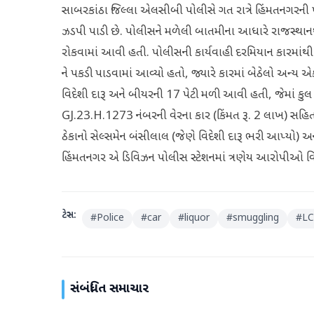
સાબરકાંઠા જિલ્લા એલસીબી પોલીસે ગત રાત્રે હિંમતનગરની પો
ઝડપી પાડી છે. પોલીસને મળેલી બાતમીના આધારે રાજસ્થાનથ
રોકવામાં આવી હતી. પોલીસની કાર્યવાહી દરમિયાન કારમાંથી
ને પકડી પાડવામાં આવ્યો હતો, જ્યારે કારમાં બેઠેલો અન્ય 
વિદેશી દારૂ અને બીયરની 17 પેટી મળી આવી હતી, જેમાં કુ
GJ.23.H.1273 નંબરની વેરના કાર (કિંમત રૂ. 2 લાખ) સહિત ક
ઠેકાનો સેલ્સમેન બંસીલાલ (જેણે વિદેશી દારૂ ભરી આપ્યો) અ
હિંમતનગર એ ડિવિઝન પોલીસ સ્ટેશનમાં ત્રણેય આરોપીઓ વિરુદ
ટેગ્સ:
#
Police
#
car
#
liquor
#
smuggling
#
L
સંબંધિત સમાચાર