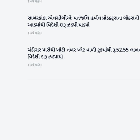
1 વર્ષ પહેલા
સાબરકાંઠા એલસીબીએ; પતંજલિ હર્બલ પ્રોડક્ટ્સના બોક્સની
સાબરકાંઠા
આડમાંથી વિદેશી દારૂ ઝડપી પાડ્યો
1 વર્ષ પહેલા
ચંડીસર પાસેથી ખોટી નંબર પ્લેટ વાળી ટ્રકમાંથી રૂ.52.55 લાખ
બનાસકાંઠા
વિદેશી દારૂ ઝડપાયો
1 વર્ષ પહેલા