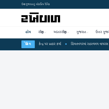
ઉત્તર ગુજરાતનું લોકપ્રિય દૈનિક
હોમ
રાષ્ટ્રીય
આંતરરાષ્ટ્રીય
ગુજરાત
ઉત્તર ગુજ
લ ગાંધીએ કેન્દ્ર પર પ્રહાર કર્યા
બ્રેકિંગ
●
હિંમતનગરમાં રહસ્યમય વાયરસ કે ચાંદીપુરા? 6