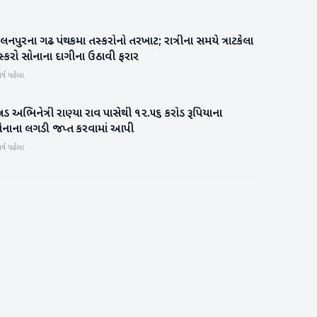
લનપુરના ગઢ પંથકમા તસ્કરોનો તરખાટ; રાત્રીના સમયે ત્રાટકેલા
બનાસકાંઠા
સ્કરો સોનાના દાગીના ઉઠાવી ફરાર
ર્ષ પહેલા
્નડ અભિનેત્રી રાણ્યા રાવ પાસેથી ૧૨.૫૬ કરોડ રૂપિયાના
રાષ્ટ્રીય
ોનાના લગડી જપ્ત કરવામાં આપી
ર્ષ પહેલા