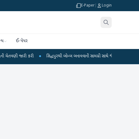
E-Paper
|
Login
્ય
ઈ-પેપર
ી કરી
●
સિદ્ધપુરથી બોમ્બ બનાવવાની સામગ્રી સાથે જૈશના 5 શંકાસ્પદ આતંકી ઝડપાયા