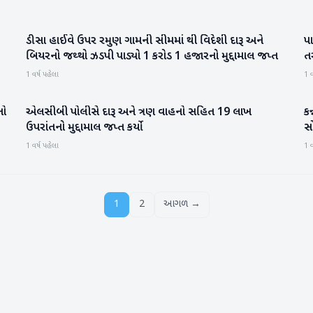
ડીસા હાઈવે ઉપર રમુણ ગામની સીમમાં થી વિદેશી દારૂ અને
પા
બનાસકાંઠા
બિયરનો જથ્થો ઝડપી પાડ્યો 1 કરોડ 1 હજારનો મુદ્દામાલ જપ્ત
ત
1 વર્ષ પહેલા
1 વ
નો
એલસીબી પોલીસે દારૂ અને ત્રણ વાહનો સહિત 19 લાખ
કન
બનાસકાંઠા
ઉપરાંતનો મુદ્દામાલ જપ્ત કર્યો
સ
1 વર્ષ પહેલા
1 વ
1
2
આગળ →