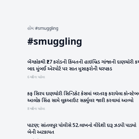
હોમ
/
#smuggling
#
smuggling
બેંગકોકથી ₹27 કરોડની કિંમતની હાઇબ્રિડ ગાંજાની દાણચોરી કર્
રાષ્ટ્રીય
બાદ મુંબઈ એરપોર્ટ પર સાત મુસાફરોની ધરપકડ
6 મહિના પહેલા
કફ સિરપ દાણચોરી સિન્ડિકેટ કેસમાં બરતરફ કરાયેલા કોન્સ્ટે
રાષ્ટ્રીય
આલોક સિંહ સામે લુકઆઉટ સર્ક્યુલર જારી કરવામાં આવ્યો
8 મહિના પહેલા
પાટણ; સાંતલપુર પોલીસે 52.લાખનો વીદેશી દારૂ ઝડપી પાડ્યો
પાટણ
બેની અટકાયત