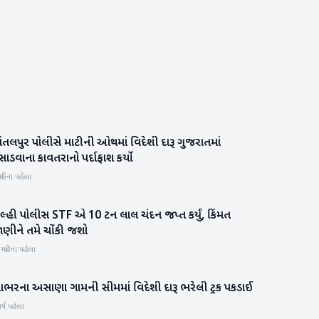
ંતલપુર પોલીસે માટીની ઓથમાં વિદેશી દારૂ ગુજરાતમાં
પાટણ
સાડવાના કાવતરાનો પર્દાફાશ કર્યો
હિના પહેલા
લ્હી પોલીસ STF એ 10 ટન લાલ ચંદન જપ્ત કર્યું, કિંમત
રાષ્ટ્રીય
ાણીને તમે ચોંકી જશો
 મહિના પહેલા
ાભરના અસાણા ગામની સીમમાં વિદેશી દારૂ ભરેલી ટ્રક પકડાઈ
બનાસકાંઠા
ર્ષ પહેલા