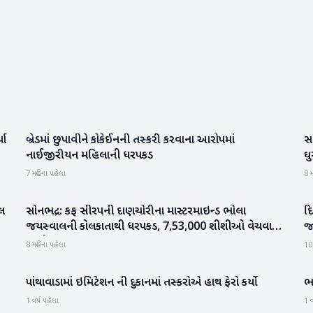
યા
બ્રેડમાં છુપાવીને કોકેઈનની તસ્કરી કરવાના આરોપમાં
સા
રાષ્ટ્રીય
નાઈજીરીયન મહિલાની ધરપકડ
ઘુ
7 મહિના પહેલા
8 મ
બલ
સોનભદ્ર: કફ સીરપની દાણચોરીના માસ્ટરમાઇન્ડ ભોલા
દિ
રાષ્ટ્રીય
જયસ્વાલની કોલકાતાથી ધરપકડ, 7,53,000 શીશીઓ વેચવાનો
જ
આરોપ
8 મહિના પહેલા
10
પાંથાવાડામાં ઇમિટેશન ની દુકાનમાં તસ્કરોએ હાથ ફેરો કર્યો
ભ
બનાસકાંઠા
1 વર્ષ પહેલા
1 વ