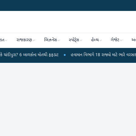
રાત
રાજકારણ
બિઝનેસ
સ્પોર્ટ્સ
હેલ્થ
ગેજેટ
અન
 બાળકોના મોતથી ફફડાટ
●
હવામાન વિભાગે 18 રાજ્યો માટે ભારે વરસાદની ચેતવણી જાર